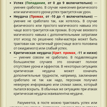
Успех (
Попадание
, от 0 до 9 включительно)
—
умение сработало. В случае нанесения физического
или магического урона успех трактуется как урон.
Неудача (
Промах
, от -10 до -1 включительно)
—
умение не сработало так, как хотелось. В случае
физического или простого магического навыка это
чаще всего трактуется как промах. В случае вязевого
магического навыка с дополнительными затратами
этот исход по решению гейм-мастера может быть
трактован как частичный урон (чаще всего половина
от ожидаемого) или слабый успех.
Критическая неудача (
Крит. промах
, -11 и ниже)
— умение совсем не сработало. В подавляющем
большинстве случаев это означает полное
отсутствие урона и эффектов. В некоторых ситуациях
критическая неудача может означать
дополнительные трудности, например, заклинание
сработало не так как надо, персонаж получил
неверную информацию или сломал замок, который
пытался вскрыть. В обычных же ситуациях при атаках
критическая неудача эквивалентна неудаче.
Разумеется, в посте можно трактовать успех или