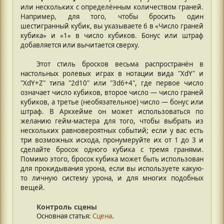
или нескольких с определённым количеством граней.
Например, для того, чтобы бросить один
шестигранный кубик, вы указываете 6 в «Число граней
кубика» и «1» в число кубиков. Бонус или штраф
добавляется или вычитается сверху.
Этот стиль бросков весьма распространён в
настольных ролевых играх в нотации вида "XdY" и
"XdY+Z" типа "2d10" или "3d6+4", где первое число
означает число кубиков, второе число — число граней
кубиков, а третье (необязательное) число — бонус или
штраф. В Аркхейме он может использоваться по
желанию гейм-мастера для того, чтобы выбрать из
нескольких равновероятных событий; если у вас есть
три возможных исхода, пронумеруйте их от 1 до 3 и
сделайте бросок одного кубика с тремя гранями.
Помимо этого, бросок кубика может быть использован
для прокидывания урона, если вы используете какую-
то личную систему урона, и для многих подобных
вещей.
Контроль сцены
Основная статья:
Сцена
.