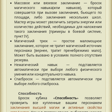
Массовое или вязевое заклинание — бросок
магического навыка(или навыков), который
совершается при вызове заклинания, бьющего по
площади, либо заклинания нескольких школ.
Мастер игры может увеличить затраты энергии или
количество действий, необходимых для наложения
такого заклинания [примеры в боевой системе,
пункт IV].
Магический трюк — простое маломощное
заклинание, которое не тратит магический источник
персонажа [вернее, тратит пренебрежимо мало].
Может быть вызвано в условиях полного отсутствия
резерва.
Немагический навык — подставляется
автоматически при выборе любого физического
умения или концептуального навыка.
Спасбросок — подставляется автоматически при
выборе любого спасброска.
Способность
Бросок кубика «
Способность
» позволяет
проверить все купленные вашим персонажем
заклинания высшей магии
и
активные свойства