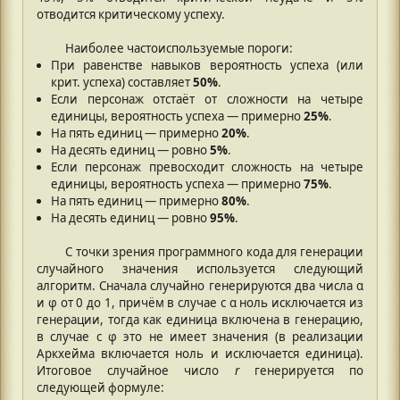
отводится критическому успеху.
Наиболее частоиспользуемые пороги:
При равенстве навыков вероятность успеха (или
крит. успеха) составляет
50%
.
Если персонаж отстаёт от сложности на четыре
единицы, вероятность успеха — примерно
25%
.
На пять единиц — примерно
20%
.
На десять единиц — ровно
5%
.
Если персонаж превосходит сложность на четыре
единицы, вероятность успеха — примерно
75%
.
На пять единиц — примерно
80%
.
На десять единиц — ровно
95%
.
С точки зрения программного кода для генерации
случайного значения используется следующий
алгоритм. Сначала случайно генерируются два числа α
и φ от 0 до 1, причём в случае с α ноль исключается из
генерации, тогда как единица включена в генерацию,
в случае с φ это не имеет значения (в реализации
Аркхейма включается ноль и исключается единица).
Итоговое случайное число
r
генерируется по
следующей формуле: