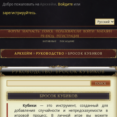
Добро пожаловать на
Аркхейм
.
Войдите
или
зарегистрируйтесь
.
ФОРУМ
МАТЧАСТЬ
ПОИСК
ПОЛЬЗОВАТЕЛИ
ВОЙТИ
МАГАЗИН
PR-ВХОД
РЕГИСТРАЦИЯ
активные
последние
АРКХЕЙМ
►
РУКОВОДСТВО
►
БРОСОК КУБИКОВ
РУКОВОДСТВО: БРОСОК КУБИКОВ
ПОИСК
БРОСОК КУБИКОВ
Кубики
— это инструмент, созданный для
добавления случайности и непредсказуемости в
игровой процесс. В личной игре вы можете