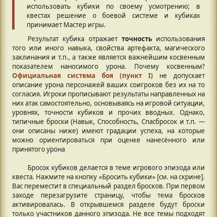
использовать кубики по своему усмотрению; в
квестах решение о боевой системе и кубиках
принимает Мастер игры.
Результат кубика отражает
точность
использования
того или иного навыка, свойства артефакта, магического
заклинания и т.п., а также является важнейшим косвенным
показателем наносимого урона. Почему косвенным?
Официальная система боя (пункт I)
не допускает
описание урона персонажей ваших соигроков без их на то
согласия. Игроки прописывают результаты направленных на
них атак самостоятельно, основываясь на игровой ситуации,
уровнях, точности кубиков и прочих вводных. Однако,
типичные броски (Навык, Способность, Спасбросок и т.п. —
они описаны ниже) имеют градации успеха, на которые
можно ориентироваться при оценке нанесённого или
принятого урона
Бросок кубиков делается в теме игрового эпизода или
квеста. Нажмите на кнопку «Бросить кубики» [см. на скрине].
Вас переместит в специальный раздел бросков. При первом
заходе перезагрузите страницу, чтобы тема бросков
активировалась. В открывшемся разделе будут броски
только участников данного эпизода. Не все темы подходят