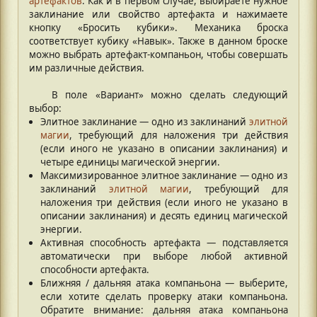
артефактов
. Как и в первом случае, выбираете нужное
заклинание или свойство артефакта и нажимаете
кнопку «Бросить кубики». Механика броска
соответствует кубику «Навык». Также в данном броске
можно выбрать артефакт-компаньон, чтобы совершать
им различные действия.
В поле «Вариант» можно сделать следующий
выбор:
Элитное заклинание — одно из заклинаний
элитной
магии
, требующий для наложения три действия
(если иного не указано в описании заклинания) и
четыре единицы магической энергии.
Максимизированное элитное заклинание — одно из
заклинаний
элитной магии
, требующий для
наложения три действия (если иного не указано в
описании заклинания) и десять единиц магической
энергии.
Активная способность артефакта — подставляется
автоматически при выборе любой активной
способности артефакта.
Ближняя / дальняя атака компаньона — выберите,
если хотите сделать проверку атаки компаньона.
Обратите внимание: дальняя атака компаньона