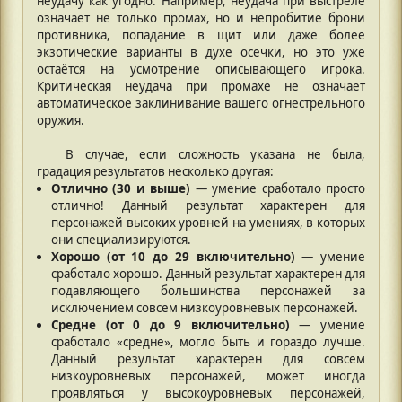
неудачу как угодно. Например, неудача при выстреле
означает не только промах, но и непробитие брони
противника, попадание в щит или даже более
экзотические варианты в духе осечки, но это уже
остаётся на усмотрение описывающего игрока.
Критическая неудача при промахе не означает
автоматическое заклинивание вашего огнестрельного
оружия.
В случае, если сложность указана не была,
градация результатов несколько другая:
Отлично (30 и выше)
— умение сработало просто
отлично! Данный результат характерен для
персонажей высоких уровней на умениях, в которых
они специализируются.
Хорошо (от 10 до 29 включительно)
— умение
сработало хорошо. Данный результат характерен для
подавляющего большинства персонажей за
исключением совсем низкоуровневых персонажей.
Средне (от 0 до 9 включительно)
— умение
сработало «средне», могло быть и гораздо лучше.
Данный результат характерен для совсем
низкоуровневых персонажей, может иногда
проявляться у высокоуровневых персонажей,