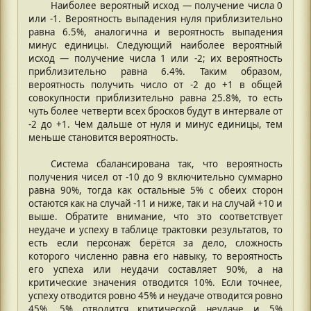
Наиболее вероятный исход — получение числа 0
или -1. Вероятность выпадения нуля приблизительно
равна 6.5%, аналогична и вероятность выпадения
минус единицы. Следующий наиболее вероятный
исход — получение числа 1 или -2; их вероятность
приблизительно равна 6.4%. Таким образом,
вероятность получить число от -2 до +1 в общей
совокупности приблизительно равна 25.8%, то есть
чуть более четверти всех бросков будут в интервале от
-2 до +1. Чем дальше от нуля и минус единицы, тем
меньше становится вероятность.
Система сбалансирована так, что вероятность
получения чисел от -10 до 9 включительно суммарно
равна 90%, тогда как остальные 5% с обеих сторон
остаются как на случай -11 и ниже, так и на случай +10 и
выше. Обратите внимание, что это соответствует
неудаче и успеху в таблице трактовки результатов, то
есть если персонаж берётся за дело, сложность
которого численно равна его навыку, то вероятность
его успеха или неудачи составляет 90%, а на
критические значения отводится 10%. Если точнее,
успеху отводится ровно 45% и неудаче отводится ровно
45%, 5% отводится критической неудаче и 5%