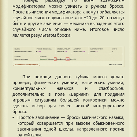
Полную раскладку по всем возможным
модификаторам можно увидеть в ручном броске.
После вычисления модификатора к нему прибавляется
случайное число в диапазоне ≈ от +20 до -20, но могут
быть и другие значения — механика выпадения этого
случайного числа описана ниже. Итоговое число
является результатом броска.
При помощи данного кубика можно делать
проверку физических умений, магических умений,
концептуальных навыков и спасбросков.
Дополнительно в поле «Вариант» для придания
игровым ситуациям большей конкретики можно
сделать выбор для более чёткой интерпретации
броска.
Простое заклинание — бросок магического навыка,
который совершается при вызове обыкновенного
заклинания одной школы, направленного против
одной цели.