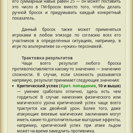
его суммарный навык равен 25 — он может поставить
это число в ГМ-бросок вместо того, чтобы делать
ручной бросок и придумывать каждый конкретный
показатель.
Данный бросок также может применяться
игроками в любом эпизоде по согласию всех его
участников в определённых ситуациях, например, в
игре по альтернативе за «чужих» персонажей.
Трактовка результатов
Чаще всего результат любого броска
противопоставляется какому-то значению — значению
сложности. В случае, если сложность указывается
напрямую, результат принимает следующие значения:
Критический успех (
Крит. попадание
, 10 и выше)
— умение сработало отлично, здесь есть чем
гордиться! В случае нанесения физического или
магического урона критический успех чаще всего
трактуется как двойной урон. Более того, даже
атакующие вязевые магические заклинания могут
иметь какие-то дополнительные выгодные эффекты,
например, критический успех при атаке льдом
может на время замедлить противника.