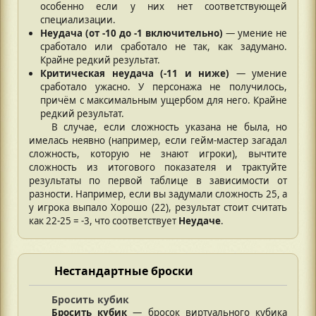
особенно если у них нет соответствующей
специализации.
Неудача (от -10 до -1 включительно)
— умение не
сработало или сработало не так, как задумано.
Крайне редкий результат.
Критическая неудача (-11 и ниже)
­— умение
сработало ужасно. У персонажа не получилось,
причём с максимальным ущербом для него. Крайне
редкий результат.
В случае, если сложность указана не была, но
имелась неявно (например, если гейм-мастер загадал
сложность, которую не знают игроки), вычтите
сложность из итогового показателя и трактуйте
результаты по первой таблице в зависимости от
разности. Например, если вы задумали сложность 25, а
у игрока выпало Хорошо (22), результат стоит считать
как 22-25 = -3, что соответствует
Неудаче
.
Нестандартные броски
Бросить кубик
Бросить кубик
— бросок виртуального кубика