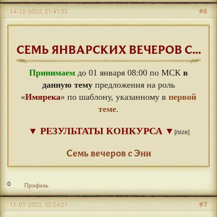
#6
14-12-2022, 21:41:25
СЕМЬ ЯНВАРСКИХ ВЕЧЕРОВ С...
Принимаем
до 01 января 08:00 по МСК
в
данную тему
предложения на роль
«
Имярека
» по шаблону, указанному в
первой
теме
.
▼
РЕЗУЛЬТАТЫ КОНКУРСА
▼
[/size]
⠀
Семь вечеров с Эни
0
Профиль
#7
11-01-2023, 22:34:21