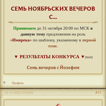
СЕМЬ НОЯБРЬСКИХ ВЕЧЕРОВ
С...
Принимаем
до 31 октября 20:00 по МСК
в
данную тему
предложения на роль
«
Имярека
» по шаблону, указанному в
первой
теме
.
▼
РЕЗУЛЬТАТЫ КОНКУРСА
▼
[/size]
⠀
Семь вечеров с Йозефом
0
Профиль
#17
16-11-2023, 07:45:09