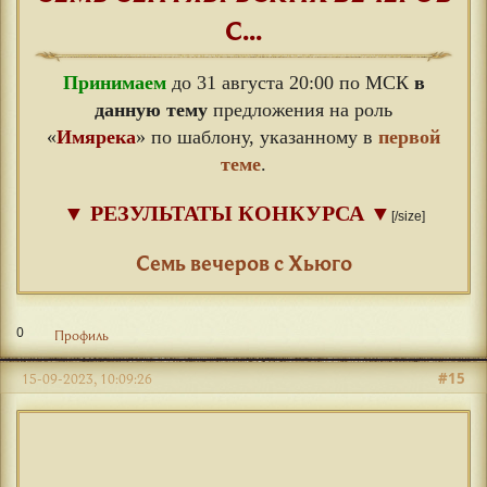
С...
Принимаем
до 31 августа 20:00 по МСК
в
данную тему
предложения на роль
«
Имярека
» по шаблону, указанному в
первой
теме
.
▼
РЕЗУЛЬТАТЫ КОНКУРСА
▼
[/size]
⠀
Семь вечеров с Хьюго
0
Профиль
#15
15-09-2023, 10:09:26