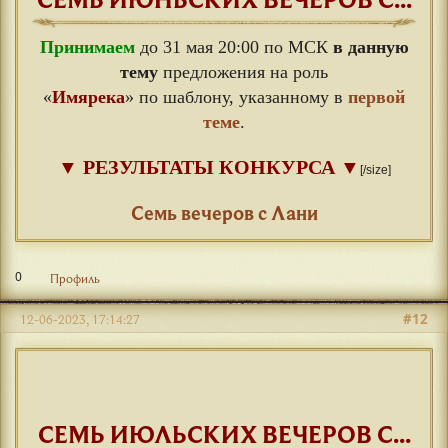
Принимаем
до 31 мая 20:00 по МСК
в данную
тему
предложения на роль
«
Имярека
» по шаблону, указанному в
первой
теме
.
▼
РЕЗУЛЬТАТЫ КОНКУРСА
▼
[/size]
⠀
Семь вечеров с Лани
0
Профиль
#12
12-06-2023, 17:14:27
СЕМЬ ИЮЛЬСКИХ ВЕЧЕРОВ С...