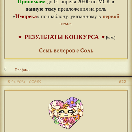
Принимаем
до 01 апреля 20:00 по МСК
в
данную тему
предложения на роль
«
Имярека
» по шаблону, указанному в
первой
теме
.
▼
РЕЗУЛЬТАТЫ КОНКУРСА
▼
[/size]
⠀
Семь вечеров с Соль
0
Профиль
#22
15-04-2024, 10:38:59