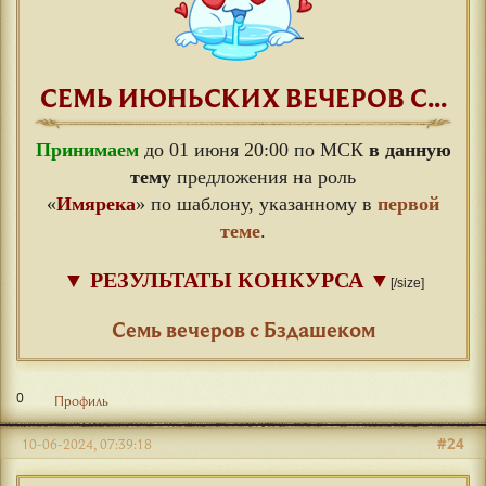
СЕМЬ ИЮНЬСКИХ ВЕЧЕРОВ С...
Принимаем
до 01 июня 20:00 по МСК
в данную
тему
предложения на роль
«
Имярека
» по шаблону, указанному в
первой
теме
.
▼
РЕЗУЛЬТАТЫ КОНКУРСА
▼
[/size]
⠀
Семь вечеров с Бздашеком
0
Профиль
#24
10-06-2024, 07:39:18