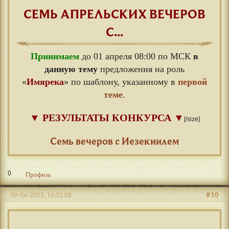
СЕМЬ АПРЕЛЬСКИХ ВЕЧЕРОВ
С...
Принимаем
до 01 апреля 08:00 по МСК
в
данную тему
предложения на роль
«
Имярека
» по шаблону, указанному в
первой
теме
.
▼
РЕЗУЛЬТАТЫ КОНКУРСА
▼
[/size]
⠀
Семь вечеров с Иезекиилем
0
Профиль
#10
09-04-2023, 16:32:08