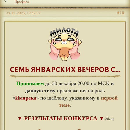
0
Профиль
#18
08-12-2023, 19:37:07
СЕМЬ ЯНВАРСКИХ ВЕЧЕРОВ С...
Принимаем
до 30 декабря 20:00 по МСК
в
данную тему
предложения на роль
«
Имярека
» по шаблону, указанному в
первой
теме
.
▼
РЕЗУЛЬТАТЫ КОНКУРСА
▼
[/size]
⠀