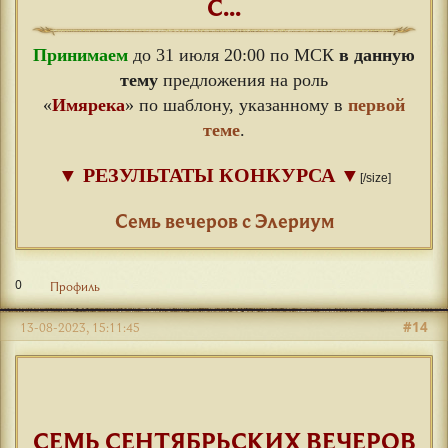
С...
Принимаем
до 31 июля 20:00 по МСК
в данную
тему
предложения на роль
«
Имярека
» по шаблону, указанному в
первой
теме
.
▼
РЕЗУЛЬТАТЫ КОНКУРСА
▼
[/size]
⠀
Семь вечеров с Элериум
0
Профиль
#14
13-08-2023, 15:11:45
СЕМЬ СЕНТЯБРЬСКИХ ВЕЧЕРОВ