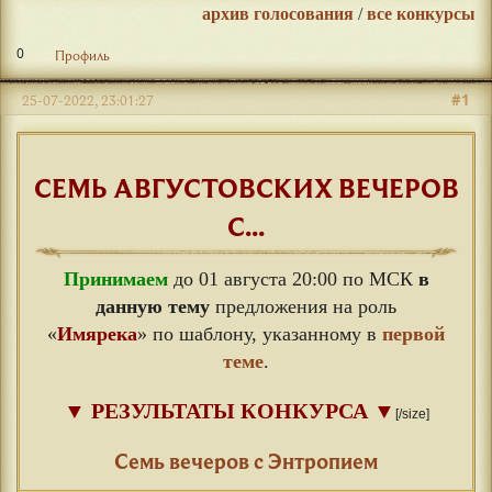
архив голосования
/
все конкурсы
0
Профиль
#1
25-07-2022, 23:01:27
СЕМЬ АВГУСТОВСКИХ ВЕЧЕРОВ
С...
Принимаем
до 01 августа 20:00 по МСК
в
данную тему
предложения на роль
«
Имярека
» по шаблону, указанному в
первой
теме
.
▼
РЕЗУЛЬТАТЫ КОНКУРСА
▼
[/size]
⠀
Семь вечеров с Энтропием