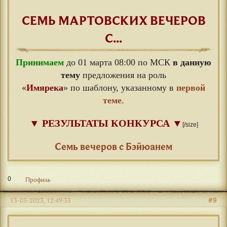
СЕМЬ МАРТОВСКИХ ВЕЧЕРОВ
С...
Принимаем
до 01 марта 08:00 по МСК
в данную
тему
предложения на роль
«
Имярека
» по шаблону, указанному в
первой
теме
.
▼
РЕЗУЛЬТАТЫ КОНКУРСА
▼
[/size]
⠀
Семь вечеров с Бэйюанем
0
Профиль
#9
13-03-2023, 12:49:33