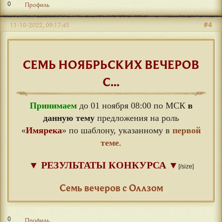
0
Профиль
#4
11-10-2022, 09:17:45
СЕМЬ НОЯБРЬСКИХ ВЕЧЕРОВ
С...
Принимаем
до 01 ноября 08:00 по МСК
в
данную тему
предложения на роль
«
Имярека
» по шаблону, указанному в
первой
теме
.
▼
РЕЗУЛЬТАТЫ КОНКУРСА
▼
[/size]
⠀
Семь вечеров с Оллзом
0
Профиль