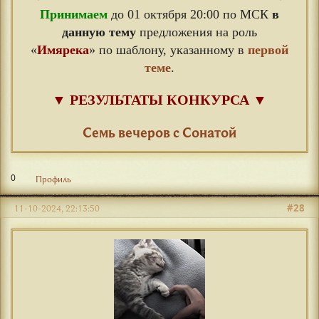
Принимаем
до 01 октября 20:00 по МСК
в
данную тему
предложения на роль
«
Имярека
» по шаблону, указанному в
первой
теме
.
▼
РЕЗУЛЬТАТЫ КОНКУРСА
▼
⠀
Семь вечеров с Сонатой
0
Профиль
#28
11-10-2024, 22:13:50