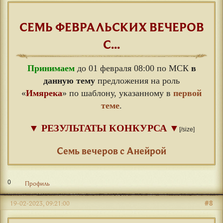
СЕМЬ ФЕВРАЛЬСКИХ ВЕЧЕРОВ
С...
Принимаем
до 01 февраля 08:00 по МСК
в
данную тему
предложения на роль
«
Имярека
» по шаблону, указанному в
первой
теме
.
▼
РЕЗУЛЬТАТЫ КОНКУРСА
▼
[/size]
⠀
Семь вечеров с Анейрой
0
Профиль
#8
19-02-2023, 09:21:00