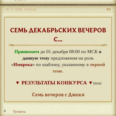
#5
16-11-2022, 14:36:49
СЕМЬ ДЕКАБРЬСКИХ ВЕЧЕРОВ
С...
Принимаем
до 01 декабря 08:00 по МСК
в
данную тему
предложения на роль
«
Имярека
» по шаблону, указанному в
первой
теме
.
▼
РЕЗУЛЬТАТЫ КОНКУРСА
▼
[/size]
⠀
Семь вечеров с Джеки
0
Профиль