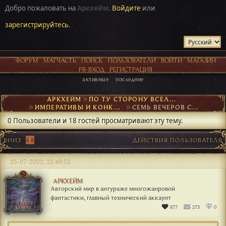
Добро пожаловать на
Аркхейм
.
Войдите
или
зарегистрируйтесь
.
ФОРУМ
МАТЧАСТЬ
ПОИСК
ПОЛЬЗОВАТЕЛИ
ВОЙТИ
МАГАЗИН
PR-ВХОД
РЕГИСТРАЦИЯ
активные
последние
АРКХЕЙМ
►
ПО ТУ СТОРОНУ ВСЕЛЕННОЙ
►
ИМПЕРАТИВЫ И КОНКУРСЫ
►
СЕМЬ ВЕЧЕРОВ С...
0 Пользователи и 18 гостей просматривают эту тему.
ВНИЗ
1
ДЕЙСТВИЯ ПОЛЬЗОВАТЕЛЯ
25-07-2022, 22:49:52
АРКХЕЙМ
Авторский мир в антураже многожанровой
фантастики, главный технический аккаунт
877
273
0