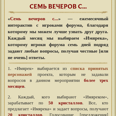
СЕМЬ ВЕЧЕРОВ С...
«
Семь вечеров с...
» — ежемесячный
интерактив с игроками форума, благодаря
которому мы можем лучше узнать друг друга.
Каждый месяц мы выбираем «Имярека»,
которому игроки форума семь дней подряд
задают любые вопросы, получая честные [или
не очень] ответы.
1. «Имярек» выбирается из
списка принятых
персонажей
проекта, которым не задавали
вопросов в данном мероприятии
более трех
месяцев
.
2. Каждый, кого выбирают «Имяреком»,
зарабатывает по
50 кристаллов
. Все, кто
предлагает «Имярека» и задает вопросы, получают
20 кристаллов
. Голосование [предложения]