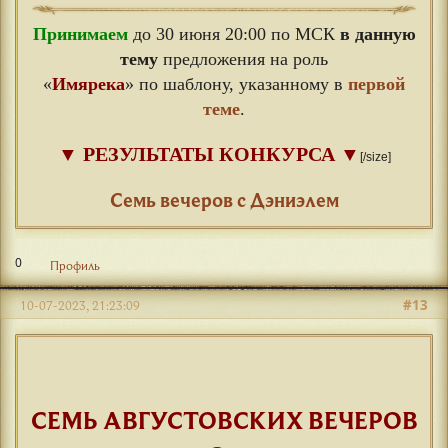
Принимаем
до 30 июня 20:00 по МСК
в данную
тему
предложения на роль
«
Имярека
» по шаблону, указанному в
первой
теме
.
▼
РЕЗУЛЬТАТЫ КОНКУРСА
▼
[/size]
⠀
Семь вечеров с Дэниэлем
0
Профиль
#13
10-07-2023, 21:23:09
СЕМЬ АВГУСТОВСКИХ ВЕЧЕРОВ