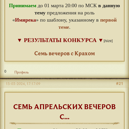
Принимаем
до 01 марта 20:00 по МСК
в данную
тему
предложения на роль
«
Имярека
» по шаблону, указанному в
первой
теме
.
▼
РЕЗУЛЬТАТЫ КОНКУРСА
▼
[/size]
⠀
Семь вечеров с Крахом
0
Профиль
#21
15-03-2024, 17:17:09
СЕМЬ АПРЕЛЬСКИХ ВЕЧЕРОВ
С...