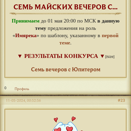
СЕМЬ МАЙСКИХ ВЕЧЕРОВ С...
Принимаем
до 01 мая 20:00 по МСК
в данную
тему
предложения на роль
«
Имярека
» по шаблону, указанному в
первой
теме
.
▼
РЕЗУЛЬТАТЫ КОНКУРСА
▼
[/size]
⠀
Семь вечеров с Юпитером
0
Профиль
#23
11-05-2024, 00:52:56