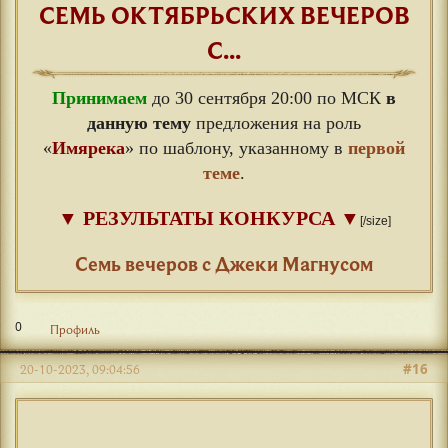
СЕМЬ ОКТЯБРЬСКИХ ВЕЧЕРОВ
С...
Принимаем
до 30 сентября 20:00 по МСК
в
данную тему
предложения на роль
«
Имярека
» по шаблону, указанному в
первой
теме
.
▼
РЕЗУЛЬТАТЫ КОНКУРСА
▼
[/size]
⠀
Семь вечеров с Джеки Магнусом
0
Профиль
#16
20-10-2023, 09:04:56