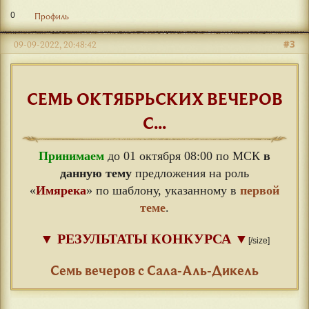
0
Профиль
#3
09-09-2022, 20:48:42
СЕМЬ ОКТЯБРЬСКИХ ВЕЧЕРОВ
С...
Принимаем
до 01 октября 08:00 по МСК
в
данную тему
предложения на роль
«
Имярека
» по шаблону, указанному в
первой
теме
.
▼
РЕЗУЛЬТАТЫ КОНКУРСА
▼
[/size]
⠀
Семь вечеров с Сала-Аль-Дикель