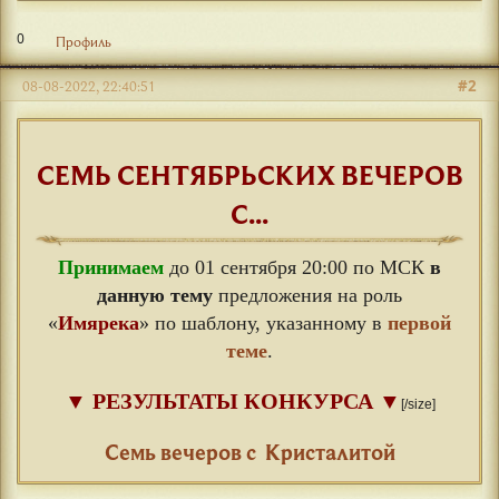
0
Профиль
#2
08-08-2022, 22:40:51
СЕМЬ СЕНТЯБРЬСКИХ ВЕЧЕРОВ
С...
Принимаем
до 01 сентября 20:00 по МСК
в
данную тему
предложения на роль
«
Имярека
» по шаблону, указанному в
первой
теме
.
▼
РЕЗУЛЬТАТЫ КОНКУРСА
▼
[/size]
⠀
Семь вечеров с Кристалитой