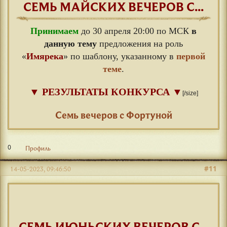
СЕМЬ МАЙСКИХ ВЕЧЕРОВ С...
Принимаем
до 30 апреля 20:00 по МСК
в
данную тему
предложения на роль
«
Имярека
» по шаблону, указанному в
первой
теме
.
▼
РЕЗУЛЬТАТЫ КОНКУРСА
▼
[/size]
⠀
Семь вечеров с Фортуной
0
Профиль
#11
14-05-2023, 09:46:50
СЕМЬ ИЮНЬСКИХ ВЕЧЕРОВ С...