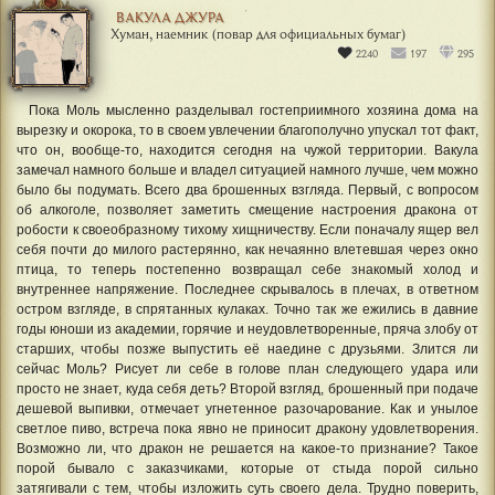
ВАКУЛА ДЖУРА
Хуман, наемник (повар для официальных бумаг)
2240
197
295
Пока Моль мысленно разделывал гостеприимного хозяина дома на
вырезку и окорока, то в своем увлечении благополучно упускал тот факт,
что он, вообще-то, находится сегодня на чужой территории. Вакула
замечал намного больше и владел ситуацией намного лучше, чем можно
было бы подумать. Всего два брошенных взгляда. Первый, с вопросом
об алкоголе, позволяет заметить смещение настроения дракона от
робости к своеобразному тихому хищничеству. Если поначалу ящер вел
себя почти до милого растерянно, как нечаянно влетевшая через окно
птица, то теперь постепенно возвращал себе знакомый холод и
внутреннее напряжение. Последнее скрывалось в плечах, в ответном
остром взгляде, в спрятанных кулаках. Точно так же ежились в давние
годы юноши из академии, горячие и неудовлетворенные, пряча злобу от
старших, чтобы позже выпустить её наедине с друзьями. Злится ли
сейчас Моль? Рисует ли себе в голове план следующего удара или
просто не знает, куда себя деть? Второй взгляд, брошенный при подаче
дешевой выпивки, отмечает угнетенное разочарование. Как и унылое
светлое пиво, встреча пока явно не приносит дракону удовлетворения.
Возможно ли, что дракон не решается на какое-то признание? Такое
порой бывало с заказчиками, которые от стыда порой сильно
затягивали с тем, чтобы изложить суть своего дела. Трудно поверить,