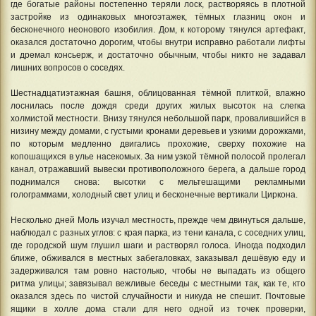
где богатые районы постепенно теряли лоск, растворяясь в плотной
застройке из одинаковых многоэтажек, тёмных глазниц окон и
бесконечного неонового изобилия. Дом, к которому тянулся артефакт,
оказался достаточно дорогим, чтобы внутри исправно работали лифты
и дремал консьерж, и достаточно обычным, чтобы никто не задавал
лишних вопросов о соседях.
Шестнадцатиэтажная башня, облицованная тёмной плиткой, влажно
лоснилась после дождя среди других жилых высоток на слегка
холмистой местности. Внизу тянулся небольшой парк, провалившийся в
низину между домами, с густыми кронами деревьев и узкими дорожками,
по которым медленно двигались прохожие, сверху похожие на
копошащихся в улье насекомых. За ним узкой тёмной полосой пролегал
канал, отражавший вывески противоположного берега, а дальше город
поднимался снова: высотки с мельтешащими рекламными
голограммами, холодный свет улиц и бесконечные вертикали Циркона.
Несколько дней Моль изучал местность, прежде чем двинуться дальше,
наблюдал с разных углов: с края парка, из тени канала, с соседних улиц,
где городской шум глушил шаги и растворял голоса. Иногда подходил
ближе, обживался в местных забегаловках, заказывал дешёвую еду и
задерживался там ровно настолько, чтобы не выпадать из общего
ритма улицы; завязывал вежливые беседы с местными так, как те, кто
оказался здесь по чистой случайности и никуда не спешит. Почтовые
ящики в холле дома стали для него одной из точек проверки,