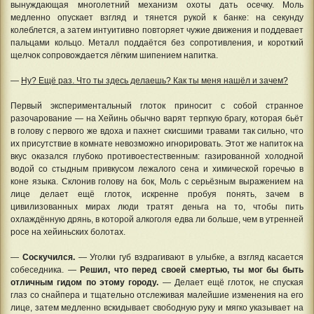
вынуждающая многолетний механизм охоты дать осечку. Моль
медленно опускает взгляд и тянется рукой к банке: на секунду
колеблется, а затем интуитивно повторяет чужие движения и поддевает
пальцами кольцо. Металл поддаётся без сопротивления, и короткий
щелчок сопровождается лёгким шипением напитка.
—
Ну? Ещё раз. Что ты здесь делаешь? Как ты меня нашёл и зачем?
Первый экспериментальный глоток приносит с собой странное
разочарование — на Хейинь обычно варят терпкую брагу, которая бьёт
в голову с первого же вдоха и пахнет скисшими травами так сильно, что
их присутствие в комнате невозможно игнорировать. Этот же напиток на
вкус оказался глубоко противоестественным: газированной холодной
водой со стыдным привкусом лежалого сена и химической горечью в
коне языка. Склонив голову на бок, Моль с серьёзным выражением на
лице делает ещё глоток, искренне пробуя понять, зачем в
цивилизованных мирах люди тратят деньга на то, чтобы пить
охлаждённую дрянь, в которой алкоголя едва ли больше, чем в утренней
росе на хейиньских болотах.
—
Соскучился.
— Уголки губ вздрагивают в улыбке, а взгляд касается
собеседника. —
Решил, что перед своей смертью, ты мог бы быть
отличным гидом по этому городу.
— Делает ещё глоток, не спуская
глаз со снайпера и тщательно отслеживая малейшие изменения на его
лице, затем медленно вскидывает свободную руку и мягко указывает на