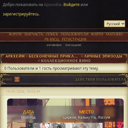
Добро пожаловать на
Аркхейм
.
Войдите
или
зарегистрируйтесь
.
ФОРУМ
МАТЧАСТЬ
ПОИСК
ПОЛЬЗОВАТЕЛИ
ВОЙТИ
МАГАЗИН
PR-ВХОД
РЕГИСТРАЦИЯ
активные
последние
АРКХЕЙМ
►
БЕСКОНЕЧНЫЕ ПРИКЛЮЧЕНИЯ
►
ЛИЧНЫЕ ЭПИЗОДЫ
►
КОЛЛЕКЦИОННОЕ ВИНО
0 Пользователи и 1 гость просматривают эту тему.
ВНИЗ
1
ДЕЙСТВИЯ ПОЛЬЗОВАТЕЛЯ
19-05-2026, 19:53:49