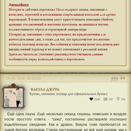
Дисклеймер
История и действия персонажа Моль содержат сцены, связанные с
насилием, агрессией и возможными смертельными исходами для других
персонажей. В повествовании могут присутствовать описания убийств,
кровавых столкновений и жестоких поступков, являющихся частью
художественного образа и характерной манеры игры.
Материалы, связанные с этим персонажем, не предназначены для
впечатлительных лиц, а также для тех, кто предпочитает полностью
избегать тематики насилия. Все события и описания носят исключительно
вымышленный характер и не имеют отношения к реальной жизни.
Зрителю/читателю/участнику рекомендуется учитывать данные
особенности перед взаимодействием с персонажем
.
#4
29-05-2026, 00:24:52
4369
ВАКУЛА ДЖУРА
Хуман, наемник (повар для официальных бумаг)
2240
197
295
Ещё одна пауза. Ещё несколько секунд тишины, повисших в воздухе
после простого ответа - "сижу", постепенно растворяли поспешно
вздыбленные ожидания. Как и дракон, Вакула тоже пробегается по
чужой фигуре взглядом. Слегка растерянным, но всё ещё цепким, как у