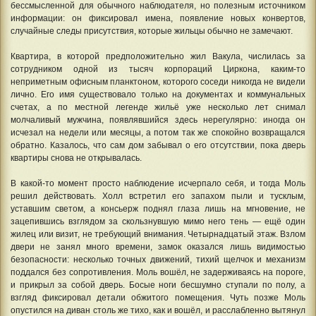
бессмысленной для обычного наблюдателя, но полезным источником
информации: он фиксировал имена, появление новых конвертов,
случайные следы присутствия, которые жильцы обычно не замечают.
Квартира, в которой предположительно жил Вакула, числилась за
сотрудником одной из тысяч корпораций Циркона, каким-то
неприметным офисным планктоном, которого соседи никогда не видели
лично. Его имя существовало только на документах и коммунальных
счетах, а по местной легенде жильё уже несколько лет снимал
молчаливый мужчина, появлявшийся здесь нерегулярно: иногда он
исчезал на недели или месяцы, а потом так же спокойно возвращался
обратно. Казалось, что сам дом забывал о его отсутствии, пока дверь
квартиры снова не открывалась.
В какой-то момент просто наблюдение исчерпало себя, и тогда Моль
решил действовать. Холл встретил его запахом пыли и тусклым,
уставшим светом, а консьерж поднял глаза лишь на мгновение, не
зацепившись взглядом за скользнувшую мимо него тень — ещё один
жилец или визит, не требующий внимания. Четырнадцатый этаж. Взлом
двери не занял много времени, замок оказался лишь видимостью
безопасности: несколько точных движений, тихий щелчок и механизм
поддался без сопротивления. Моль вошёл, не задерживаясь на пороге,
и прикрыл за собой дверь. Босые ноги бесшумно ступали по полу, а
взгляд фиксировал детали обжитого помещения. Чуть позже Моль
опустился на диван столь же тихо, как и вошёл, и расслабленно вытянул