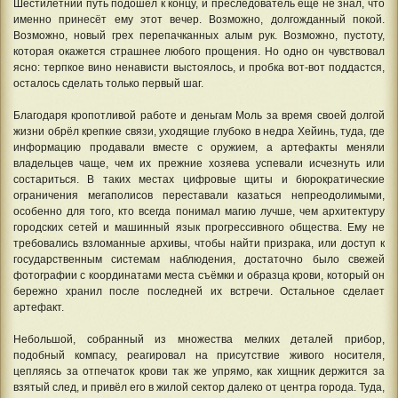
Шестилетний путь подошёл к концу, и преследователь ещё не знал, что
именно принесёт ему этот вечер. Возможно, долгожданный покой.
Возможно, новый грех перепачканных алым рук. Возможно, пустоту,
которая окажется страшнее любого прощения. Но одно он чувствовал
ясно: терпкое вино ненависти выстоялось, и пробка вот-вот поддастся,
осталось сделать только первый шаг.
Благодаря кропотливой работе и деньгам Моль за время своей долгой
жизни обрёл крепкие связи, уходящие глубоко в недра Хейинь, туда, где
информацию продавали вместе с оружием, а артефакты меняли
владельцев чаще, чем их прежние хозяева успевали исчезнуть или
состариться. В таких местах цифровые щиты и бюрократические
ограничения мегаполисов переставали казаться непреодолимыми,
особенно для того, кто всегда понимал магию лучше, чем архитектуру
городских сетей и машинный язык прогрессивного общества. Ему не
требовались взломанные архивы, чтобы найти призрака, или доступ к
государственным системам наблюдения, достаточно было свежей
фотографии с координатами места съёмки и образца крови, который он
бережно хранил после последней их встречи. Остальное сделает
артефакт.
Небольшой, собранный из множества мелких деталей прибор,
подобный компасу, реагировал на присутствие живого носителя,
цепляясь за отпечаток крови так же упрямо, как хищник держится за
взятый след, и привёл его в жилой сектор далеко от центра города. Туда,