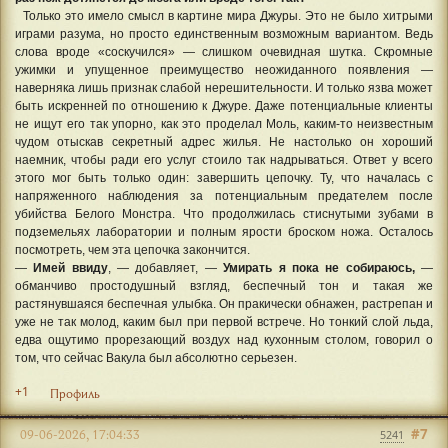
Только это имело смысл в картине мира Джуры. Это не было хитрыми
играми разума, но просто единственным возможным вариантом. Ведь
слова вроде «соскучился» — слишком очевидная шутка. Скромные
ужимки и упущенное преимущество неожиданного появления —
наверняка лишь признак слабой нерешительности. И только язва может
быть искренней по отношению к Джуре. Даже потенциальные клиенты
не ищут его так упорно, как это проделал Моль, каким-то неизвестным
чудом отыскав секретный адрес жилья. Не настолько он хороший
наемник, чтобы ради его услуг стоило так надрываться. Ответ у всего
этого мог быть только один: завершить цепочку. Ту, что началась с
напряженного наблюдения за потенциальным предателем после
убийства Белого Монстра. Что продолжилась стиснутыми зубами в
подземельях лаборатории и полным ярости броском ножа. Осталось
посмотреть, чем эта цепочка закончится.
—
Имей ввиду
, — добавляет, —
Умирать я пока не собираюсь,
—
обманчиво простодушный взгляд, беспечный тон и такая же
растянувшаяся беспечная улыбка. Он пракически обнажен, растрепан и
уже не так молод, каким был при первой встрече. Но тонкий слой льда,
едва ощутимо прорезающий воздух над кухонным столом, говорил о
том, что сейчас Вакула был абсолютно серьезен.
+1
Профиль
#7
09-06-2026, 17:04:33
5241