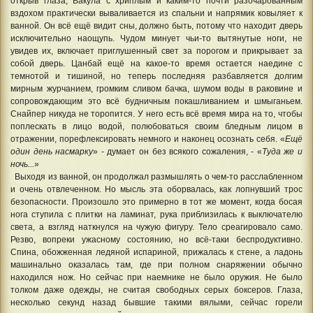
открыв глаза, Вакула с хриплым и каким-то почти разочарованным
вздохом практически вываливается из спальни и напрямик ковыляет к
ванной. Он всё ещё видит сны, должно быть, потому что находит дверь
исключительно наощупь. Чудом минует чьи-то вытянутые ноги, не
увидев их, включает приглушенный свет за порогом и прикрывает за
собой дверь. Цанбай ещё на какое-то время остается наедине с
темнотой и тишиной, но теперь последняя разбавляется долгим
мирным журчанием, громким сливом бачка, шумом воды в раковине и
сопровождающим это всё будничным покашливанием и шмыганьем.
Снайпер никуда не торопится. У него есть всё время мира на то, чтобы
поплескать в лицо водой, полюбоваться своим бледным лицом в
отражении, порефлексировать немного и наконец осознать себя. «
Ещё
один день насмарку
» - думает он без всякого сожаления, - «
Туда же и
ночь...
»
Выходя из ванной, он продолжал размышлять о чем-то расслабленном
и очень отвлеченном. Но мысль эта оборвалась, как лопнувший трос
безопасности. Произошло это примерно в тот же момент, когда босая
нога ступила с плитки на ламинат, рука приблизилась к выключателю
света, а взгляд наткнулся на чужую фигуру. Тело среагировало само.
Резво, вопреки ужасному состоянию, но всё-таки беспродуктивно.
Спина, обожженная ледяной испариной, прижалась к стене, а ладонь
машинально оказалась там, где при полном снаряжении обычно
находился нож. Но сейчас при наемнике не было оружия. Не было
толком даже одежды, не считая свободных серых боксеров. Глаза,
несколько секунд назад бывшие такими вялыми, сейчас горели