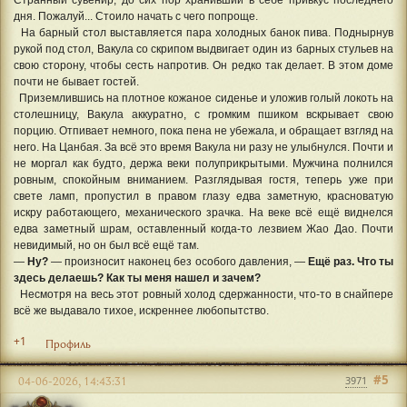
Странный сувенир, до сих пор хранивший в себе привкус последнего
дня. Пожалуй... Стоило начать с чего попроще.
На барный стол выставляется пара холодных банок пива. Поднырнув
рукой под стол, Вакула со скрипом выдвигает один из барных стульев на
свою сторону, чтобы сесть напротив. Он редко так делает. В этом доме
почти не бывает гостей.
Приземлившись на плотное кожаное сиденье и уложив голый локоть на
столешницу, Вакула аккуратно, с громким пшиком вскрывает свою
порцию. Отпивает немного, пока пена не убежала, и обращает взгляд на
него. На Цанбая. За всё это время Вакула ни разу не улыбнулся. Почти и
не моргал как будто, держа веки полуприкрытыми. Мужчина полнился
ровным, спокойным вниманием. Разглядывая гостя, теперь уже при
свете ламп, пропустил в правом глазу едва заметную, красноватую
искру работающего, механического зрачка. На веке всё ещё виднелся
едва заметный шрам, оставленный когда-то лезвием Жао Дао. Почти
невидимый, но он был всё ещё там.
—
Ну?
— произносит наконец без особого давления, —
Ещё раз. Что ты
здесь делаешь? Как ты меня нашел и зачем?
Несмотря на весь этот ровный холод сдержанности, что-то в снайпере
всё же выдавало тихое, искреннее любопытство.
+1
Профиль
#5
04-06-2026, 14:43:31
3971