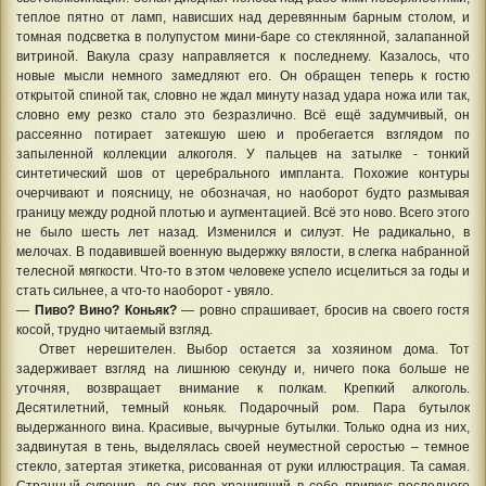
теплое пятно от ламп, нависших над деревянным барным столом, и
томная подсветка в полупустом мини-баре со стеклянной, залапанной
витриной. Вакула сразу направляется к последнему. Казалось, что
новые мысли немного замедляют его. Он обращен теперь к гостю
открытой спиной так, словно не ждал минуту назад удара ножа или так,
словно ему резко стало это безразлично. Всё ещё задумчивый, он
рассеянно потирает затекшую шею и пробегается взглядом по
запыленной коллекции алкоголя. У пальцев на затылке - тонкий
синтетический шов от церебрального импланта. Похожие контуры
очерчивают и поясницу, не обозначая, но наоборот будто размывая
границу между родной плотью и аугментацией. Всё это ново. Всего этого
не было шесть лет назад. Изменился и силуэт. Не радикально, в
мелочах. В подавившей военную выдержку вялости, в слегка набранной
телесной мягкости. Что-то в этом человеке успело исцелиться за годы и
стать сильнее, а что-то наоборот - увяло.
—
Пиво? Вино? Коньяк?
— ровно спрашивает, бросив на своего гостя
косой, трудно читаемый взгляд.
Ответ нерешителен. Выбор остается за хозяином дома. Тот
задерживает взгляд на лишнюю секунду и, ничего пока больше не
уточняя, возвращает внимание к полкам. Крепкий алкоголь.
Десятилетний, темный коньяк. Подарочный ром. Пара бутылок
выдержанного вина. Красивые, вычурные бутылки. Только одна из них,
задвинутая в тень, выделялась своей неуместной серостью – темное
стекло, затертая этикетка, рисованная от руки иллюстрация. Та самая.