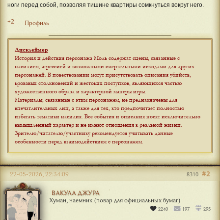
ноги перед собой, позволяя тишине квартиры сомкнуться вокруг него.
+2
Профиль
Дисклеймер
История и действия персонажа Моль содержат сцены, связанные с
насилием, агрессией и возможными смертельными исходами для других
персонажей. В повествовании могут присутствовать описания убийств,
кровавых столкновений и жестоких поступков, являющихся частью
художественного образа и характерной манеры игры.
Материалы, связанные с этим персонажем, не предназначены для
впечатлительных лиц, а также для тех, кто предпочитает полностью
избегать тематики насилия. Все события и описания носят исключительно
вымышленный характер и не имеют отношения к реальной жизни.
Зрителю/читателю/участнику рекомендуется учитывать данные
особенности перед взаимодействием с персонажем
.
#2
22-05-2026, 22:34:09
8310
ВАКУЛА ДЖУРА
Хуман, наемник (повар для официальных бумаг)
2240
197
295