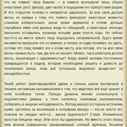
что не помнит лица Вакулы — в памяти всплывали лишь общие
очертания: рост, фигура, цвет волос и ощущение его присутствия рядом.
И это открытие почему-то неприятно царапнуло. За всю свою долгую
жизнь он привык к тому, что память фиксирует некоторые моменты
слишком избирательно: запах крови держался в голове дольше
случайных имён или данных когда-то обещаний, а некоторые эпизоды
прошлого оставались пугающе ясными даже спустя годы. Но сейчас
пустота на месте чужого лица ощущалась неправильной, будто время
незаметно выгрызло что-то важное, и теперь он едва понимал: он здесь,
потому что след привёл его к этому месту, или потому, что за всю свою
жизнь привык быть там, где его не жалуют. Может, так и работала долгая
месть, граничащая с одержимостью? Когда живой человек постепенно
превращается в задачу, которую необходимо решить и довести до
логического конца, пока всё остальное медленно выцветает за
ненадобностью.
Тихий шёпот приоткрывшейся двери и сонных шагов прозвучали в
тишине интимным напоминанием о том, что квартира всё ещё хранит в
себе хозяйское тепло. Пальцы дракона лениво соскользнули с
подлокотника дивана, а тело налилось знакомым напряжением,
собираясь в хищную неподвижность. Взгляд мазнул в сторону источника
шума, цепляясь за возникшую в полумраке фигуру — после шести лет
поисков он ожидал чего-то... менее будничного? Страх. Искажённое
яростью бледное лицо. Или хотя бы удивление. Но вместо этого перед
ним возник совершенно обыкновенный, сонный мужчина, босиком