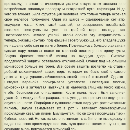
протоколу, в связи с очередным долгим отсутствием хозяина оно
потребовало плановую проверку многократной аутентификации. И до
чего же глубока была фрустрация человека, что только теперь осознал
свое нелепое положение. Один из шагов – сканирование сетчатки
ведущего глаза. Ключ, такой важный, но совершенно позабытый,
оказался неактуальным уже по крайней мере полгода как.
Потребовалось немало усилий, чтобы обойти эту неприятность и
теперь, оказавшись-таки под крышей своего убежища, его владелец уже
не нашел в себе сил ни на что более. Поднявшись с большого дивана и
сделав пару ленивых шагов по короткой лестнице в сторону кухни,
Вакула бросает тяжелый взгляд на входную дверь. Система
продвинутой защиты оставалась отключенной. Огонек под небольшим
монитором больше не горел. Всё бремя защиты возлегло на старый
добрый механический замок, веры которым не было ещё с самого
детства, когда удалось обзавестись своей первой отмычкой. Однако...
Сегодня паранойя проигрывала усталости. Последняя миссия,
монотонная и затянутая, вытянула из наемника слишком много жизни,
чтобы беспокоиться о насущном. Кости ныли, череп был заполнен
духотой, а между ребер разрасталось уже давно привычное ощущение
опустошенности. Подобрав с кухонного стола пару уже распечатанных
пилюль, Вакула закидывает их в рот и запивает свежевскрытым
прохладным светлым пивом. Ему кажется, что он хочет послушать тихий
бубнеж новостей. Но как только он стягивает с себя почти всю одежду и
падает на свою прохладную постель, рука даже не касается пульта, как
сознание вновь погружается в глубокий сон...