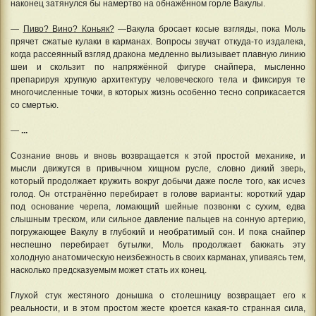
наконец затянулся бы намертво на обнажённом горле Вакулы.
—
Пиво? Вино? Коньяк?
—Вакула бросает косые взгляды, пока Моль
прячет сжатые кулаки в карманах. Вопросы звучат откуда-то издалека,
когда рассеянный взгляд дракона медленно вылизывает плавную линию
шеи и скользит по напряжённой фигуре снайпера, мысленно
препарируя хрупкую архитектуру человеческого тела и фиксируя те
многочисленные точки, в которых жизнь особенно тесно соприкасается
со смертью.
—
...
Сознание вновь и вновь возвращается к этой простой механике, и
мысли движутся в привычном хищном русле, словно дикий зверь,
который продолжает кружить вокруг добычи даже после того, как исчез
голод. Он отстранённо перебирает в голове варианты: короткий удар
под основание черепа, ломающий шейные позвонки с сухим, едва
слышным треском, или сильное давление пальцев на сонную артерию,
погружающее Вакулу в глубокий и необратимый сон. И пока снайпер
неспешно перебирает бутылки, Моль продолжает баюкать эту
холодную анатомическую неизбежность в своих карманах, упиваясь тем,
насколько предсказуемым может стать их конец.
Глухой стук жестяного донышка о столешницу возвращает его к
реальности, и в этом простом жесте кроется какая-то странная сила,