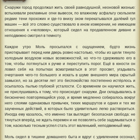
Снаружи город продолжал жить своей равнодушной, неоновой жизнью:
вспыхивали рекламные огни вывесок, по влажному асфальту скользили
редкие тени прохожих и где-то внизу эхом перекатывался далёкий гул
машин — всё это словно существовало в ином измерении, не имеющем
отношения к «человеку», который сидел на продавленном диване и
неподвижно смотрел в темноту.
Каждое утро Моль просыпался с ощущением, будто жизнь
приоткрывает перед ним дверь ровно настолько, чтобы из щели тянуло
холодным воздухом новых возможностей, но что-то сдерживало его в
том, чтобы потянуться к ручке и переступить порог. Ещё в юности он
ловил себя на попытках всматриваться в этот просвет, угадывать
очертания чего-то большего и искать в шуме внешнего мира скрытый
замысел, но за десятки лет это беспокойство постепенно истёрлось и
осыпалось пылью глубокой усталости. Со временем он научился жить,
не прислушиваясь к тому, что происходит снаружи. Дни складывались в
бесконечно повторяющийся узор, и время медленно собиралось вокруг
него слоями одинаковых привычек, тихих маршрутов и одних и тех же
заученных действий, в которых было удивительно легко раствориться.
Иногда ему казалось, что именно так выглядит безопасная свобода: не
тянуться вперёд, не ждать перемен и не позволять себе задумываться о
том, насколько тесным успел стать этот маленький, неподвижный мир.
Моль сидел в тишине домашнего быта и вдруг с удивлением осознал,