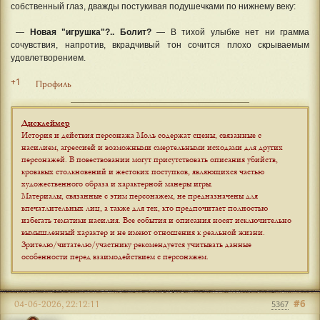
собственный глаз, дважды постукивая подушечками по нижнему веку:
—
Новая "игрушка"?.. Болит?
— В тихой улыбке нет ни грамма
сочувствия, напротив, вкрадчивый тон сочится плохо скрываемым
удовлетворением.
+1
Профиль
Дисклеймер
История и действия персонажа Моль содержат сцены, связанные с
насилием, агрессией и возможными смертельными исходами для других
персонажей. В повествовании могут присутствовать описания убийств,
кровавых столкновений и жестоких поступков, являющихся частью
художественного образа и характерной манеры игры.
Материалы, связанные с этим персонажем, не предназначены для
впечатлительных лиц, а также для тех, кто предпочитает полностью
избегать тематики насилия. Все события и описания носят исключительно
вымышленный характер и не имеют отношения к реальной жизни.
Зрителю/читателю/участнику рекомендуется учитывать данные
особенности перед взаимодействием с персонажем
.
#6
04-06-2026, 22:12:11
5367