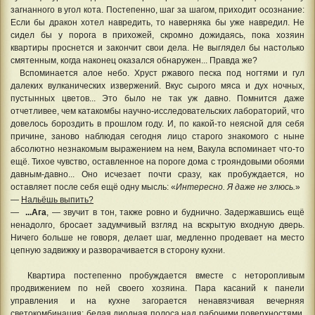
загнанного в угол кота. Постепенно, шаг за шагом, приходит осознание:
Если бы дракон хотел навредить, то наверняка бы уже навредил. Не
сидел бы у порога в прихожей, скромно дожидаясь, пока хозяин
квартиры проснется и закончит свои дела. Не выглядел бы настолько
смятенным, когда наконец оказался обнаружен... Правда же?
Вспоминается алое небо. Хруст ржавого песка под ногтями и гул
далеких вулканических извержений. Вкус сырого мяса и дух ночных,
пустынных цветов... Это было не так уж давно. Помнится даже
отчетливее, чем катакомбы научно-исследовательских лабораторий, что
довелось бороздить в прошлом году. И, по какой-то неясной для себя
причине, заново наблюдая сегодня лицо старого знакомого с ныне
абсолютно незнакомым выражением на нем, Вакула вспоминает что-то
ещё. Тихое чувство, оставленное на пороге дома с трояндовыми обоями
давным-давно... Оно исчезает почти сразу, как пробуждается, но
оставляет после себя ещё одну мысль: «
Интересно. Я даже не злюсь.
»
—
Нальёшь выпить?
—
...Ага
, — звучит в тон, также ровно и буднично. Задержавшись ещё
ненадолго, бросает задумчивый взгляд на вскрытую входную дверь.
Ничего больше не говоря, делает шаг, медленно продевает на место
цепную задвижку и разворачивается в сторону кухни.
Квартира постепенно пробуждается вместе с неторопливым
продвижением по ней своего хозяина. Пара касаний к панели
управления и на кухне загорается ненавязчивая вечерняя
светокомбинация: белая диодная полоса над рабочими поверхностями,