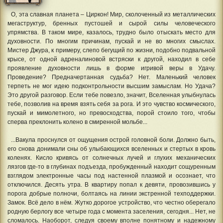
О, эта славная планета – Циркон! Мир, сколоченный из металлических
мегаструктур, бренных пустошей и сырой силы человеческого
упрямства. В таком мире, казалось, трудно было отыскать место для
духовности. По многим причинам, пускай и не во многих смыслах.
Мистер Джура, к примеру, слепо бегущий по жизни, подобно подвальной
крысе, от одной адреналиновой встряски к другой, находил в себе
проявление духовности лишь в форме игривой веры в Удачу.
Проведение? Предначертанная судьба? Нет. Маленький человек
терпеть не мог идею подконтрольности высшим замыслам. Но Удача?
Это другой разговор. Если тебе повезло, значит, Вселенная улыбнулась
тебе, позволив на время взять себя за рога. И это чувство космического,
пускай и мимолетного, но превосходства, порой стоило того, чтобы
сперва преклонить колено в смиренной мольбе...
...Вакула проснулся от ощущения острой головной боли. Должно быть,
его снова донимали сны об улыбающихся вселенных и стертых в кровь
коленях. Кисло кривясь от солнечных лучей и глухих механических
лязгов где-то в глубинах подъезда, пробужденный находит сощуренным
взглядом электронные часы под настенной плазмой и осознает, что
отключился. Десять утра. В квартиру попал к девяти, провозившись у
порога добрые полночи, болтаясь на линии экстренной техподдержки.
Замок. Всё дело в нём. Жутко дорогое устройство, что честно оберегало
родную берлогу все четыре года с момента заселения, сегодня... Нет, не
сломалось. Наоборот, следуя своему вполне понятному и надежному