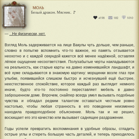
МОЛЬ
Белый дракон. Мясник. 🚩
4198
182
1010
—
...Не физически, нет.
Взгляд Моль задерживается на лице Вакулы чуть дольше, чем раньше,
словно в попытке вспомнить что-то важное, но память отзывается
неохотно и с каждой секундой кажется всё менее надёжной, оставляя
лёгкое ощущение несоответствия. Полузабытые черты накладываются
на реальность, как старые карты на давно изменившийся ландшафт, и
всё хуже складываются в знакомую картину: морщинки возле глаз при
улыбке, появившейся слишком быстро и исчезнувшей ещё быстрее,
неестественное спокойствие, которое каждый раз выглядит немного
иначе, будто кто-то постоянно переставляет мебель в давно
заброшенном доме. Впрочем, снайпер всегда умел вызывать подобные
чувства и обладал редким талантом оставаться честным ровно
настолько, чтобы любая странность в его поведении неизменно
находила правдоподобное объяснение. Моль так и не решил,
восхищает его это качество или вызывает саднящее раздражение.
Годы успели превратить воспоминания в удобные образы, сгладить
острые углы и стереть большую часть деталей, и теперь приходилось