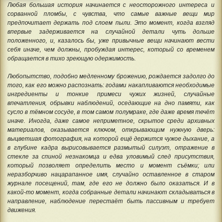
Любая большая история начинается с неосторожного интереса и
сорванной пломбы, с чувства, что самые важные вещи мир
предпочитает держать под слоем пыли. Это момент, когда взгляд
впервые задерживается на случайной детали чуть дольше
положенного, и, казалось бы, уже привычные вещи начинают вести
себя иначе, чем должны, пробуждая интерес, который со временем
обращается в тихо зреющую одержимость.
Любопытство, подобно медленному брожению, рождается задолго до
того, как его можно распознать: годами накапливаются необходимые
ингредиенты и тонкие примеси чужих жизней, случайные
впечатления, обрывки наблюдений, оседающие на дно памяти, как
сусло в тёмном сосуде, в том самом полумраке, где даже время течёт
иначе. Иногда, даже самое неприметное, скрытое среди архивных
материалов, оказывается ключом, открывающим нужную дверь:
выцветшая фотография, на которой ещё держится чужое дыхание, а
в глубине кадра вырисовывается размытый силуэт, отражение в
стекле за спиной незнакомца и едва уловимый след присутствия,
который позволяет определить место и момент съёмки; или
неразборчиво нацарапанное имя, случайно оставленное в старом
журнале посещений, там, где его не должно было оказаться. И в
какой-то момент, когда собранные детали начинают складываться в
направление, наблюдение перестаёт быть пассивным и требует
движения.