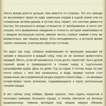
Охота всегда длится дольше, чем кажется со стороны. Тот, кто никогда
не выслеживал зверя по едва заметным следам в сырой земле или по
сломанным ветвям дерева в густом лесу, скажет, что охотник движется
быстро. Но реальность всегда отличается от воображения: в охоте нет
спешки, есть выверенное ожидание и точность, которая накапливается
с каждым неспешным шагом; умение читать слабые намёки столь же
внимательно, как тишину вокруг. Есть неподвижность, в которой время
теряет значение, а молчание обретает оттенки.
Он ждал три года, собирал информацию по крупицам, вырывал её
зубами и вгрызался в каждый след, пока он не начинал кровоточить
правдой. Месть, если ей заниматься столь долго, перестаёт быть делом
горячей крови и превращается в точную науку, в тщательную
расшифровку кодов. День за днём. Год за годом. А потом, когда он уже
почти забыл, с чего всё начиналось, и когда привкус погони стал
привычным, как отравленный воздух родного планетойда, — он впервые
почувствовал тихое волнение, поднимающееся к горлу заполошным
танцем сердца.
И вот сейчас след пойман. Время пришло, тихо садясь напротив в
неоновых сумерках большого города, и теперь смотрело на беглеца
выдержанным, тёмным взглядом под сводом хмурых облаков.