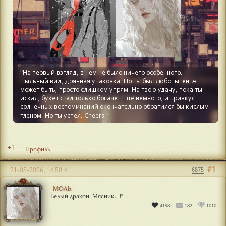
+1
Профиль
#1
21-05-2026, 14:50:41
6875
МОЛЬ
Белый дракон. Мясник. 🚩
4198
182
1010