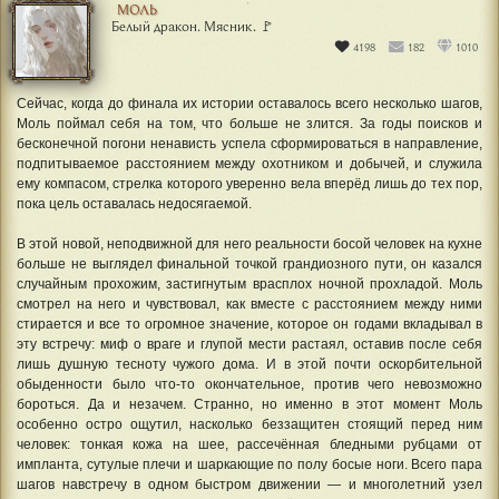
МОЛЬ
Белый дракон. Мясник. 🚩
4198
182
1010
Сейчас, когда до финала их истории оставалось всего несколько шагов,
Моль поймал себя на том, что больше не злится. За годы поисков и
бесконечной погони ненависть успела сформироваться в направление,
подпитываемое расстоянием между охотником и добычей, и служила
ему компасом, стрелка которого уверенно вела вперёд лишь до тех пор,
пока цель оставалась недосягаемой.
В этой новой, неподвижной для него реальности босой человек на кухне
больше не выглядел финальной точкой грандиозного пути, он казался
случайным прохожим, застигнутым врасплох ночной прохладой. Моль
смотрел на него и чувствовал, как вместе с расстоянием между ними
стирается и все то огромное значение, которое он годами вкладывал в
эту встречу: миф о враге и глупой мести растаял, оставив после себя
лишь душную тесноту чужого дома. И в этой почти оскорбительной
обыденности было что-то окончательное, против чего невозможно
бороться. Да и незачем. Странно, но именно в этот момент Моль
особенно остро ощутил, насколько беззащитен стоящий перед ним
человек: тонкая кожа на шее, рассечённая бледными рубцами от
импланта, сутулые плечи и шаркающие по полу босые ноги. Всего пара
шагов навстречу в одном быстром движении — и многолетний узел