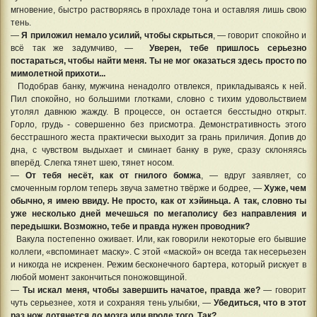
мгновение, быстро растворяясь в прохладе тона и оставляя лишь свою
тень.
—
Я приложил немало усилий, чтобы скрыться
, — говорит спокойно и
всё так же задумчиво, —
Уверен, тебе пришлось серьезно
постараться, чтобы найти меня. Ты не мог оказаться здесь просто по
мимолетной прихоти...
Подобрав банку, мужчина ненадолго отвлекся, прикладываясь к ней.
Пил спокойно, но большими глотками, словно с тихим удовольствием
утолял давнюю жажду. В процессе, он остается бесстыдно открыт.
Горло, грудь - совершенно без присмотра. Демонстративность этого
бесстрашного жеста практически выходит за грань приличия. Допив до
дна, с чувством выдыхает и сминает банку в руке, сразу склоняясь
вперёд. Слегка тянет шею, тянет носом.
—
От тебя несёт, как от гнилого бомжа
, — вдруг заявляет, со
смоченным горлом теперь звуча заметно твёрже и бодрее, —
Хуже, чем
обычно, я имею ввиду. Не просто, как от хэйиньца. А так, словно ты
уже несколько дней мечешься по мегаполису без направления и
передышки. Возможно, тебе и правда нужен проводник?
Вакула постепенно оживает. Или, как говорили некоторые его бывшие
коллеги, «вспоминает маску». С этой «маской» он всегда так несерьезен
и никогда не искренен. Режим бесконечного бартера, который рискует в
любой момент закончиться поножовщиной.
—
Ты искал меня, чтобы завершить начатое, правда же?
— говорит
чуть серьезнее, хотя и сохраняя тень улыбки, —
Убедиться, что в этот
раз нож дотянется до мозга или вроде того. Так?