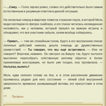
—
...Сижу.
— Голос звучал ровно, словно это действительно было самым
естественным и разумным ответом в данной ситуации.
На несколько секунд в квартире повисла странная пауза, в которой Моль
водил взглядом по фигуре снайпера, и его глазах читалась неожиданная
неловкость, как у человека, который пришёл на важную встречу и
обнаружил, что все участники забыли, зачем вообще собирались.
—
Привет...
— тем же спокойным тоном, будто в его внутреннем списке
логичных действий наконец дошла очередь до дружественных
приветствий. —
Ты говорил, что мы ещё встретимся.
— Или не
говорил? Впрочем, неважно. Он смотрел на Вакулу так, будто пытался
мысленно пересобрать собственную реплику обратно в более
приемлемую конструкцию, но было уже поздно, она прозвучала. —
Нальёшь выпить?
Моль едва склонил голову на бок, и в этом рассеянном движении
проявилось редкое для него состояние — лёгкий сбой внутренней
уверенности, временно размывающий мотивы его присутствия в этом
доме.
+1
Профиль