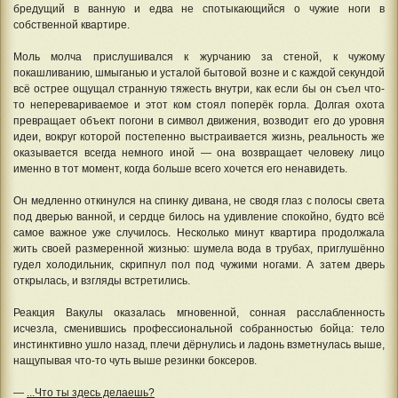
бредущий в ванную и едва не спотыкающийся о чужие ноги в
собственной квартире.
Моль молча прислушивался к журчанию за стеной, к чужому
покашливанию, шмыганью и усталой бытовой возне и с каждой секундой
всё острее ощущал странную тяжесть внутри, как если бы он съел что-
то неперевариваемое и этот ком стоял поперёк горла. Долгая охота
превращает объект погони в символ движения, возводит его до уровня
идеи, вокруг которой постепенно выстраивается жизнь, реальность же
оказывается всегда немного иной — она возвращает человеку лицо
именно в тот момент, когда больше всего хочется его ненавидеть.
Он медленно откинулся на спинку дивана, не сводя глаз с полосы света
под дверью ванной, и сердце билось на удивление спокойно, будто всё
самое важное уже случилось. Несколько минут квартира продолжала
жить своей размеренной жизнью: шумела вода в трубах, приглушённо
гудел холодильник, скрипнул пол под чужими ногами. А затем дверь
открылась, и взгляды встретились.
Реакция Вакулы оказалась мгновенной, сонная расслабленность
исчезла, сменившись профессиональной собранностью бойца: тело
инстинктивно ушло назад, плечи дёрнулись и ладонь взметнулась выше,
нащупывая что-то чуть выше резинки боксеров.
—
...Что ты здесь делаешь?