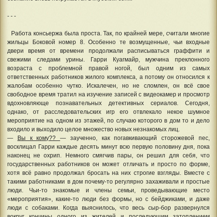
- - -
Работа консьержа была проста. Так, по крайней мере, считали многие
жильцы Боковой номер 8. Особенно те возмущенные, чьи входные
двери время от времени продолжали расписываться граффити и
свежими следами урины. Гарри Куагмайр, мужчина преклонного
возраста с проблемной правой ногой, был одним из самых
ответственных работников жилого комплекса, а потому он относился к
жалобам особенно чутко. Искалечен, но не сломлен, он всё свое
свободное время тратил на изучение записей с видеокамер и просмотр
вдохновляюще познавательных детективных сериалов. Сегодня,
однако, от расследовательских игр его отвлекало некое шумное
мероприятие на одном из этажей, по случаю которого в дом то и дело
входило и выходило целое множество новых незнакомых лиц.
—
Вы к кому??
— заученно, как погавкивающий сторожевой пес,
восклицал Гарри каждые десять минут всю первую половину дня, пока
наконец не охрип. Немного смягчив пары, он решил для себя, что
государственных работников он может отличать и просто по форме,
хотя всё равно продолжал бросать на них строгие взгляды. Вместе с
такими работниками в дом почему-то регулярно захаживали и простые
люди. Чьи-то знакомые и члены семьи, проведывающие место
«мероприятия», какие-то люди без формы, но с бейджиками, и даже
люди с собаками. Когда выяснилось, что весь сыр-бор развернулся
вокруг кончины одного из жителей и последующим затоплением