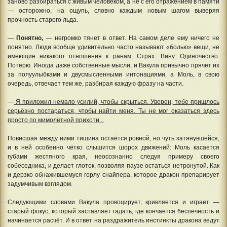
заново разбираться с живым человеком, а не с его отражением в памяти
— осторожно, на ощупь, словно каждым новым шагом выверяя
прочность старого льда.
—
Понятно,
— негромко тянет в ответ. На самом деле ему ничего не
понятно. Люди вообще удивительно часто называют «болью» вещи, не
имеющие никакого отношения к ранам. Страх. Вину. Одиночество.
Потерю. Иногда даже собственные мысли, и Вакула привычно прячет их
за полуулыбками и двусмысленными интонациями, а Моль, в свою
очередь, отвечает тем же, разбирая каждую фразу на части.
—
Я приложил немало усилий, чтобы скрыться. Уверен, тебе пришлось
серьёзно постараться, чтобы найти меня. Ты не мог оказаться здесь
просто по мимолётной прихоти...
Повисшая между ними тишина остаётся ровной, но чуть затянувшейся,
и в ней особенно чётко слышится шорох движений: Моль касается
губами жестяного края, неосознанно следуя примеру своего
собеседника, и делает глоток, позволяя паузе остаться нетронутой. Как
и дерзко обнажившемуся горлу снайпера, которое дракон препарирует
задумчивым взглядом.
Следующими словами Вакула провоцирует, кривляется и играет —
старый фокус, который заставляет гадать, где кончается беспечность и
начинается расчёт. И в ответ на раздражитель инстинкты дракона ведут