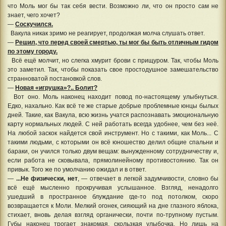
что Моль мог бы так себя вести. Возможно ли, что он просто сам не
знает, чего хочет?
—
Соскучился.
Вакула никак зримо не реагирует, продолжая молча слушать ответ.
—
Решил, что перед своей смертью, ты мог бы быть отличным гидом
по этому городу.
Всё ещё молчит, но слегка хмурит брови с прищуром. Так, чтобы Моль
это заметил. Так, чтобы показать свое простодушное замешательство
странноватой постановкой слов.
—
Новая «игрушка»?.. Болит?
Вот оно. Моль наконец находит повод по-настоящему улыбнуться.
Едко, нахально. Как всё те же старые добрые проблемные юнцы былых
дней. Такие, как Вакула, всю жизнь учатся распознавать эмоциональную
карту нормальных людей. С ней работать всегда удобнее, чем без неё.
На любой заскок найдется свой инструмент. Но с такими, как Моль... С
такими людьми, с которыми он всё юношество делил общие спальни и
бараки, он учился только двум вещам: вынужденному сотрудничеству и,
если работа не сковывала, прямолинейному противостоянию. Так он
привык. Того же по умолчанию ожидал и в ответ.
—
...Не физически, нет
, — отвечает в легкой задумчивости, словно бы
всё ещё мысленно прокручивая услышанное. Взгляд, ненадолго
ушедший в пространное блуждание где-то под потолком, скоро
возвращается к Моли. Мелкий огонек, сияющий на дне глазного яблока,
стихает, вновь делая взгляд органически, почти по-трупному пустым.
Губы наконец трогает знакомая, скользкая улыбочка. Но лишь на