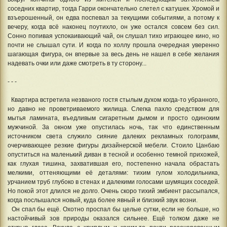
соседних квартир, тогда Гарри окончательно слетел с катушек. Хромой и
взъерошенный, он едва поспевал за текущими событиями, а потому к
вечеру, когда всё наконец поутихло, он уже остался совсем без сил.
Сонно попивая успокаивающий чай, он слушал тихо играющее кино, но
почти не слышал сути. И когда по холлу прошла очередная уверенно
шагающая фигура, он впервые за весь день не нашел в себе желания
надевать очки или даже смотреть в ту сторону...
- - -
Квартира встретила незваного гостя стылым духом когда-то убранного,
но давно не проветриваемого жилища. Слегка пахло средством для
мытья ламината, въедливым сигаретным дымом и просто одиноким
мужчиной. За окном уже опустилась ночь, так что единственным
источником света служило сияние далеких рекламных голограмм,
очерчивающее резкие фигуры дизайнерской мебели. Стоило Цанбаю
опуститься на маленький диван в тесной и особенно темной прихожей,
как глухая тишина, захватившая его, постепенно начала обрастать
мелкими, оттеняющими её деталями: тихим гулом холодильника,
урчанием труб глубоко в стенах и далекими голосами шумящих соседей.
Но покой этот длился не долго. Очень скоро тихий эмбиент рассыпался,
когда послышался новый, куда более явный и близкий звук возни.
Он спал бы ещё. Охотно проспал бы целые сутки, если не больше, но
настойчивый зов природы оказался сильнее. Ещё толком даже не