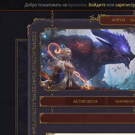
Добро пожаловать на
Аркхейм
.
Войдите
или
зарегист
ФОРУМ
М
АКТИВ ИЮЛЯ
МАРАФОН