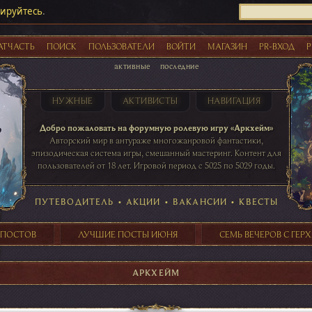
рируйтесь
.
АТЧАСТЬ
ПОИСК
ПОЛЬЗОВАТЕЛИ
ВОЙТИ
МАГАЗИН
PR-ВХОД
Р
активные
последние
НУЖНЫЕ
АКТИВИСТЫ
НАВИГАЦИЯ
Акции
Добро пожаловать на форумную ролевую игру «Аркхейм»
Авторский мир в антураже многожанровой фантастики,
эпизодическая система игры, смешанный мастеринг. Контент для
пользователей от 18 лет. Игровой период с 5025 по 5029 годы.
41 ПОСТОВ
31 ПОСТОВ
29 ПОСТОВ
24 ПОСТОВ
таблице игровой активности
ПУТЕВОДИТЕЛЬ
•
АКЦИИ
•
ВАКАНСИИ
•
КВЕСТЫ
 ПОСТОВ
ЛУЧШИЕ ПОСТЫ ИЮНЯ
СЕМЬ ВЕЧЕРОВ С ГЕР
АРКХЕЙМ