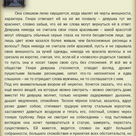
Она слишком легко смущается, когда хвалят её черты внешности,
характера. Генри отвечает ей на её же похвалу – девушка тут же
краснеет, словно забыв, что её же слова могут вернуться её в ответ.
Девушка никогда не считала свои глаза красивыми – какой красотой
могут обладать обычные серые глаза на почти бесцветном лице, где
лишь цвет кожи казался более живым, чем белоснежные ресницы и
волосы? Лира никогда не считала себя красивой, пусть и не скрывала
свою внешность за кучей одежды, никогда не красила волосы и не
срезала их коротко, считая, что, если ей и «повезло» родиться таковой,
то пусть она и носит такую свою суть без стеснения. И всё же в
обществе Генри девушка стесняется, отводит взгляд, дрожит
пушистыми белыми ресницами, сипит что-то непонятное и едва
слышное – не то отрицает слова мужчины, не то соглашается с ним.
Под его внимательным взором ей неуютно. Хочется сказать, что есть
ещё много вещей, на которые можно смотреть – можно смотреть даже
вместе! Но девушка молчит, только незримо задерживает дыхание,
дышит медленнее, спокойнее. Тесное чёрное платье, казалось, вдруг
резко давит собою, стягивает грудную клетку стальным корсетом,
заставляет давиться воздухом и тягать его, плотный, словно через
тонкую трубочку. Лира не смотрит на собеседника – под пытливым
взглядом она хочет превратиться в статую, замереть, перестать
существовать. Ей кажется, видится, словно он ждёт большей
собранности, большего спокойствия и принятия всех обстоятельств, но