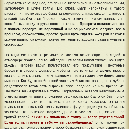
бормотать себе под нос, его губы не шевелились в безмолвном пении,
затерянном в шуме толпы. Его слова были непонятны с такого
расстояния, но во взгляде была напряженность, намекавшая на тяжесть
мыслей. Как будто он боролся с каким-то внутренним смятением, ища
спокойствия среди окружавшего его хаоса.
—Прекрати извиняться, все
в полном порядке, не переживай и не зацикливайся, ладно?..Все в
прошлом, спокойствие, просто дыши чуть глубже...—
Убрав платок в
карман пальто, он руками поймал ее теплые ладошки и сжал в кулачки в
своих руках.
Но когда его глаза встретились с глазами окружающих его людей, в
атмосфере произошел тонкий сдвиг. Гул толпы начал стихать, как будто
каждый человек вдруг почувствовал его присутствие. Некоторые
бросали в сторону Демиурга любопытные взгляды, а другие просто
возвращались к своим делам, равнодушные к загадочному бормотанию
мужчины. Как будто по большей части им было все равно, но в глубине
существовала готовность выразить свое неодобрение или презрение.
Несмотря на безразличие толпы, Порядочный остался невозмутимым.
В его взгляде читалась спокойная решимость, как будто он был полон
уверенности найти то, что искал среди хаоса. Казалось, он стоял
отдельно от остальной толпы, одинокая фигура среди суетливой массы
человечества. Высокое могучее древо в чистом поле, окружённое
травой–толпой.
"Если ты плюнешь в толпу — толпа утрется тобой.
Если толпа плюнет в тебя — ты захлебнешься."
В тот момент он
казался одиноким островом в море безразличия, одинокой сущностью,