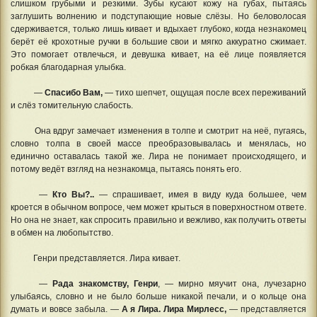
слишком грубыми и резкими. Зубы кусают кожу на губах, пытаясь
заглушить волнению и подступающие новые слёзы. Но беловолосая
сдерживается, только лишь кивает и вдыхает глубоко, когда незнакомец
берёт её крохотные ручки в большие свои и мягко аккуратно сжимает.
Это помогает отвлечься, и девушка кивает, на её лице появляется
робкая благодарная улыбка.
—
Спасибо Вам,
— тихо шепчет, ощущая после всех переживаний
и слёз томительную слабость.
Она вдруг замечает изменения в толпе и смотрит на неё, пугаясь,
словно толпа в своей массе преобразовывалась и менялась, но
единично оставалась такой же. Лира не понимает происходящего, и
потому ведёт взгляд на незнакомца, пытаясь понять его.
—
Кто Вы?..
— спрашивает, имея в виду куда большее, чем
кроется в обычном вопросе, чем может крыться в поверхностном ответе.
Но она не знает, как спросить правильно и вежливо, как получить ответы
в обмен на любопытство.
Генри представляется. Лира кивает.
—
Рада знакомству, Генри
, — мирно мяучит она, лучезарно
улыбаясь, словно и не было больше никакой печали, и о кольце она
думать и вовсе забыла. —
А я Лира. Лира Мирлесс,
— представляется