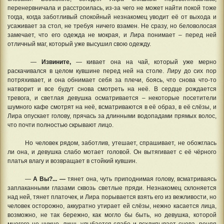
перенервничала и расстроилась, из-за чего не может найти покой тоже
тогда, когда заботливый спокойный незнакомец уводит её от выхода и
усаживает за стол, не требуя ничего взамен. Не сразу, но беловолосая
замечает, что его одежда не мокрая, и Лира понимает – перед ней
отличный маг, который уже высушил свою одежду.
—
Извините,
— кивает она на чай, который уже мерно
раскачивался в целом кувшине перед ней на столе. Лиру до сих пор
потряхивает, и она обнимает себя за плечи, боясь, что снова что-то
натворит и все будут снова смотреть на неё. В сердце рождается
тревога, и светлая девушка осматривается – некоторые посетители
шумного кафе смотрят на неё, всматриваются в её образ, в её слёзы, и
Лира опускает голову, прячась за длинными водопадами прямых волос,
что почти полностью скрывают лицо.
Но человек рядом, заботлив, утешает, спрашивает, не обожглась
ли она, и девушка слабо мотает головой. Он вытягивает с её чёрного
платья влагу и возвращает в стойкий кувшин.
—
А Вы?... —
тянет она, чуть приподнимая голову, всматриваясь
заплаканными глазами сквозь светлые пряди. Незнакомец склоняется
над ней, тянет платочек, и Лира порывается взять его из вежливости, но
человек осторожно, аккуратно утирает ей слёзы, нежно касается лица,
возможно, не так бережно, как могло бы быть, но девушка, которой
многого не нужно, лишь улыбается слабо и всхлипывает снова, роняя