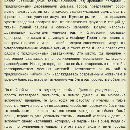
нового: изящные дома, возвышающиеся над древними пагодами и
традиционными деревянными домами. Город представляет собой
яркую палитру цветов, стены каждого здания украшают замысловатые
фрески и яркое уличное искусство. Шумные рынки — это праздник
чувств: продавцы продают все: от экзотических фруктов и специй до
тканей ручной работы и сложной керамики. Воздух наполнен
дразнящими ароматами уличной еды и благовоний, создавая
одновременно живую и чарующую атмосферу. Город также является
центром творчества и инноваций: галереи современного искусства,
ультрасовременные модные бутики, а также кафе и бары появляются
рядом с традиционными заведениями. Это место, где прошлое и
настоящее сталкиваются в великолепном проявлении культурного
разнообразия. Исследуя город, нельзя не быть очарованым теплотой и
гостеприимством местных жителей. Потягиваете ли вы чай в
традиционной чайной или наслаждаетесь современным коктейлем в
модном баре, вас встретят искренние улыбки и распростертые объятия.
По крайней мере, его тогда здесь не было. Гуляя по улицам города, он
просто исследовал местность, о чем-то думал и на мгновение
вспоминал прошлое. Те дни, когда он работал учителем, и такие
простые минуты прогулок по древним лирейским городам не были чем-
то необычным, а лишь частью его жизни. Как давно это было. Юный
принц, вероятно, уже довольно статный молодой человек и даже не
вспомнит своего наставника, которому не первый век в обед. Когда он
гулял по оживленным улицам, его окутывали виды и звуки города.