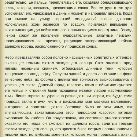
решительно. Ее пальцы переплелись с его, создавая обнадеживающую
связь, которая, казалось, превосходила слова. Вес ее руки в его руке
успокаивал его, удерживал в данный момент и направлял вперед. Когда
они вышли на улицу, короткий мелодичный звонок дверного
колокольчика эхом разнесся по воздуху, привлекая внимание к
захватывающим дух пейзажам, разворачивающимся перед ними. Взгляд
Генри сразу же привлекли очаровательные закатные пейзажи,
простиравшиеся за горизонт, рисующие завораживающий пейзаж
далекого города, расположенного у подножия холма.
Небо представляло собой полотно насыщенных золотистых оттенков,
пылающее теплым светом заходящего солнца. Свет заливал город
мягким, неземным сиянием, отбрасывая длинные тени, которые
танцевали по ландшафту. Силуэты зданий и деревьев стояли на фоне
вечернего неба, их формы с деликатной точностью вырисовывались в
угасающем свете. Далекий город, казалось, ожил в объятиях сумерек,
его улицы и строения были украшены нежной лаской наступающей
тьмы. Линия горизонта украшена разноцветным ковром, как будто сама
природа взяла в руки кисть и раскрасила мир мазками малинового,
янтарного и золотого цветов. Зрелище было не чем иным, как
впечатляющей, захватывающей взор природной красотой, которая
очаровало бы любого. Он почувствовал, как состояние умиротворения
охватило его, когда он смотрел на далекий город, залитый теплым
светом заходящего солнца, его красота была острым напоминанием о
мимолетных, но глубоких моментах, которые могла предложить жизнь.