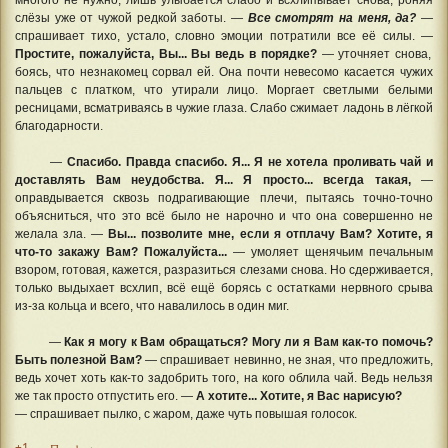
слёзы уже от чужой редкой заботы. —
Все смотрят на меня, да?
—
спрашивает тихо, устало, словно эмоции потратили все её силы. —
Простите, пожалуйста, Вы... Вы ведь в порядке?
— уточняет снова,
боясь, что незнакомец сорвал ей. Она почти невесомо касается чужих
пальцев с платком, что утирали лицо. Моргает светлыми белыми
ресницами, всматриваясь в чужие глаза. Слабо сжимает ладонь в лёгкой
благодарности.
—
Спасибо. Правда спасибо. Я... Я не хотела проливать чай и
доставлять Вам неудобства. Я... Я просто... всегда такая,
—
оправдывается сквозь подрагивающие плечи, пытаясь точно-точно
объясниться, что это всё было не нарочно и что она совершенно не
желала зла. —
Вы... позволите мне, если я отплачу Вам? Хотите, я
что-то закажу Вам? Пожалуйста...
— умоляет щенячьим печальным
взором, готовая, кажется, разразиться слезами снова. Но сдерживается,
только выдыхает всхлип, всё ещё борясь с остатками нервного срыва
из-за кольца и всего, что навалилось в один миг.
—
Как я могу к Вам обращаться? Могу ли я Вам как-то помочь?
Быть полезной Вам?
— спрашивает невинно, не зная, что предложить,
ведь хочет хоть как-то задобрить того, на кого облила чай. Ведь нельзя
же так просто отпустить его. —
А хотите... Хотите, я Вас нарисую?
— спрашивает пылко, с жаром, даже чуть повышая голосок.
+1