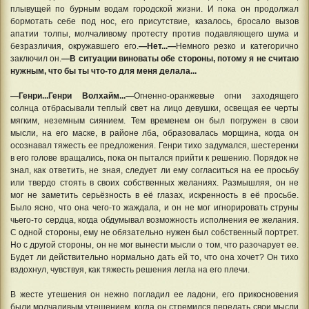
плывущей по бурным водам городской жизни. И пока он продолжал
бормотать себе под нос, его присутствие, казалось, бросало вызов
апатии толпы, молчаливому протесту против подавляющего шума и
безразличия, окружавшего его.
—Нет...—
Немного резко и категорично
заключил он.
—В ситуации виноваты обе стороны, потому я не считаю
нужным, что бы ты что-то для меня делала...
—Генри...Генри Волхайм...—
Огненно-оранжевые огни заходящего
солнца отбрасывали теплый свет на лицо девушки, освещая ее черты
мягким, неземным сиянием. Тем временем он был погружен в свои
мысли, на его маске, в районе лба, образовалась морщина, когда он
осознавал тяжесть ее предложения. Генри тихо задумался, шестеренки
в его голове вращались, пока он пытался прийти к решению. Порядок не
знал, как ответить, не зная, следует ли ему согласиться на ее просьбу
или твердо стоять в своих собственных желаниях. Размышляя, он не
мог не заметить серьёзность в её глазах, искренность в её просьбе.
Было ясно, что она чего-то жаждала, и он не мог игнорировать струны
чьего-то сердца, когда обдумывал возможность исполнения ее желания.
С одной стороны, ему не обязательно нужен был собственный портрет.
Но с другой стороны, он не мог вынести мысли о том, что разочарует ее.
Будет ли действительно нормально дать ей то, что она хочет? Он тихо
вздохнул, чувствуя, как тяжесть решения легла на его плечи.
В жесте утешения он нежно погладил ее ладони, его прикосновения
были молчаливым утешением, когда он стремился передать свои мысли