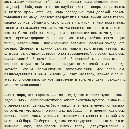
золотистым сиянием, отбрасывая длинные драматические тени на
ландшафт. Небо, когда-то чистое голубое полотно, теперь превратилось
в шедевр ярких оттенков, когда последние лучи далекой звезды
танцевали по небу. Горизонт превратился в плавильный котел красок,
словно солнце обмакнуло свою кисть в палитру теплых постельных
тонов и раскрасило мир мазками малинового, янтарного и золотого
цветов. Само небо, казалось, пылало огненными остатками дневного
света, бросая эфирное сияние на землю внизу. Пейзаж обрел новую
жизнь, наполнившись насыщенными теплыми красками заходящего
солнца. Деревья и здания залиты мягким золотистым светом, их
контуры подчеркивались игрой теней и освещения. Мир вокруг, казалось,
окутан спокойной, почти благоговейной тишиной, когда день изящно
перешел в сумерки. Атмосфера снаружи стала тихой, сама природа
затихла, чтобы полюбоваться захватывающим дух зрелищем,
развернувшимся в небе. Угасающий свет, казалось, принес с собой
чувство спокойствия, мягкое заверение в том, что день подходит к
мирному завершению.
—Нет, Лира, все хорошо...—
Стоя там, держа в своих руках нежные
ладони Лиры, Генри почувствовал, как его охватило чувство нежности и
странной связи. Ее ладонь была мягкой и теплой, и, нежно поглаживая
ее руки, он чувствовал тонкий пульс возбуждения и энергии. Казалось,
прикосновение могло успокоить трепещущее сердце и пылкий дух
маленькой Лиры. Он бережно держал ее за руку, пока она вывела его из
шумного кафе, пробираясь сквозь толпу целеустремленно и