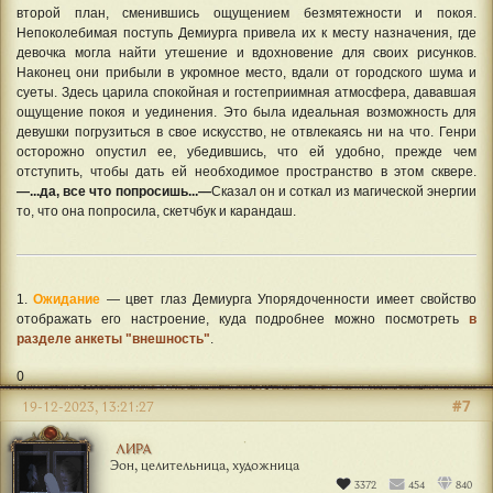
второй план, сменившись ощущением безмятежности и покоя.
Непоколебимая поступь Демиурга привела их к месту назначения, где
девочка могла найти утешение и вдохновение для своих рисунков.
Наконец они прибыли в укромное место, вдали от городского шума и
суеты. Здесь царила спокойная и гостеприимная атмосфера, дававшая
ощущение покоя и уединения. Это была идеальная возможность для
девушки погрузиться в свое искусство, не отвлекаясь ни на что. Генри
осторожно опустил ее, убедившись, что ей удобно, прежде чем
отступить, чтобы дать ей необходимое пространство в этом сквере.
—...да, все что попросишь...—
Сказал он и соткал из магической энергии
то, что она попросила, скетчбук и карандаш.
1.
Ожидание
— цвет глаз Демиурга Упорядоченности имеет свойство
отображать его настроение, куда подробнее можно посмотреть
в
разделе анкеты "внешность"
.
0
#7
19-12-2023, 13:21:27
ЛИРА
Эон, целительница, художница
3372
454
840