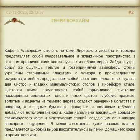
#2
02-12-2023, 22:13:57
ГЕНРИ ВОЛХАЙМ
Кафе в Алькорском стиле с нотками Лирейского дизайна интерьера
представляет собой очаровательное и эклектичное пространство, в
котором органично сочетаются лучшее из обоих миров. Зайдя внутрь,
сразу же ощутишь теплую и гостеприимную атмосферу. Стены
украшены старинными плакатами с Алькора и произведениями
искусства, а мебель представляет собой сочетание элегантных стульев
для бистро и гладких минималистских столов в Лирейском стиле.
Цветовая гамма представляет собой гармоничное сочетание
насыщенных землистых тонов и ярких цветов. Глубокие красные,
золотые и акценты из темного дерева создают ощущение богатства и
роскоши, а изящные бумажные фонарики и шелковые гобелены
добавляют нотку элегантности. Кафе наполнено дразнящим ароматом
свежемолотого кофе и экзотических специй, создающим опьяняющие
сенсорные ощущения. В меню сочетаются кухни разных планет,
предлагается широкий выбор восхитительной выпечки, домашнего кофе
и ароматного чая.