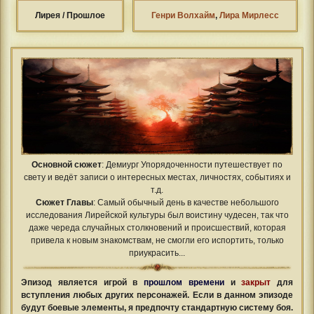
Лирея / Прошлое
Генри Волхайм
,
Лира Мирлесс
Основной сюжет
: Демиург Упорядоченности путешествует по
свету и ведёт записи о интересных местах, личностях, событиях и
т.д.
Сюжет Главы
: Самый обычный день в качестве небольшого
исследования Лирейской культуры был воистину чудесен, так что
даже череда случайных столкновений и происшествий, которая
привела к новым знакомствам, не смогли его испортить, только
приукрасить...
Эпизод является игрой в
прошлом времени
и
закрыт
для
вступления любых других персонажей. Если в данном эпизоде
будут боевые элементы, я предпочту стандартную систему боя.