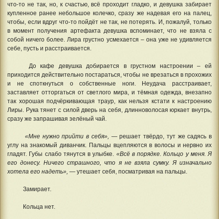
что-то не так, но, к счастью, всё проходит гладко, и девушка забирает
купленное ранее небольшое колечко, сразу же надевая его на палец,
чтобы, если вдруг что-то пойдёт не так, не потерять. И, пожалуй, только
в момент получения артефакта девушка вспоминает, что не взяла с
собой ничего более. Лира грустно усмехается – она уже не удивляется
себе, пусть и расстраивается.
До кафе девушка добирается в грустном настроении – ей
приходится действительно постараться, чтобы не врезаться в прохожих
и не споткнуться о собственные ноги. Неудача расстраивает,
заставляет отторгаться от светлого мира, и тёмная одежда, внезапно
так хорошая подчёркивающая траур, как нельзя кстати к настроению
Лиры. Рука тянет с силой дверь на себя, длинноволосая юркает внутрь,
сразу же запрашивая зелёный чай.
«Мне нужно прийти в себя»,
— решает твёрдо, тут же садясь в
углу на знакомый диванчик. Пальцы вцепляются в волосы и нервно их
гладят. Губы слабо тянутся в улыбке.
«Всё в порядке. Кольцо у меня. Я
его донесу. Ничего страшного, что я не взяла сумку. Я изначально
хотела его надеть»,
— утешает себя, посматривая на пальцы.
Замирает.
Кольца нет.