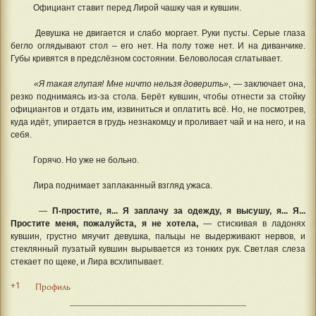
Официант ставит перед Лирой чашку чая и кувшин.
Девушка не двигается и слабо моргает. Руки пусты. Серые глаза
бегло оглядывают стол – его нет. На полу тоже нет. И на диванчике.
Губы кривятся в предслёзном состоянии. Беловолосая сглатывает.
«Я такая глупая! Мне ничто нельзя доверить»
, — заключает она,
резко поднимаясь из-за стола. Берёт кувшин, чтобы отнести за стойку
официантов и отдать им, извиниться и оплатить всё. Но, не посмотрев,
куда идёт, упирается в грудь незнакомцу и проливает чай и на него, и на
себя.
Горячо. Но уже не больно.
Лира поднимает заплаканный взгляд ужаса.
—
П-простите, я... Я заплачу за одежду, я высушу, я... Я...
Простите меня, пожалуйста, я не хотела,
— стискивая в ладонях
кувшин, грустно мяучит девушка, пальцы не выдерживают нервов, и
стеклянный пузатый кувшин вырывается из тонких рук. Светлая слеза
стекает по щеке, и Лира всхлипывает.
+1
Профиль