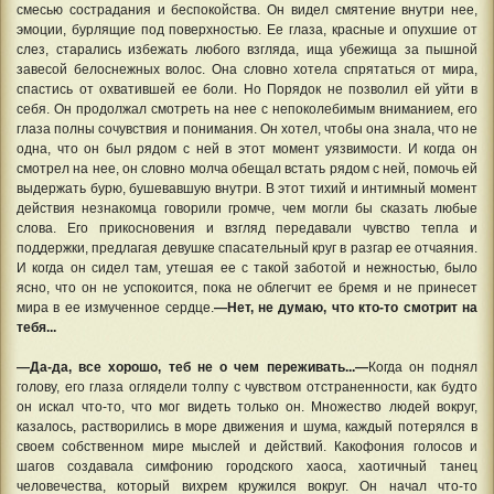
смесью сострадания и беспокойства. Он видел смятение внутри нее,
эмоции, бурлящие под поверхностью. Ее глаза, красные и опухшие от
слез, старались избежать любого взгляда, ища убежища за пышной
завесой белоснежных волос. Она словно хотела спрятаться от мира,
спастись от охватившей ее боли. Но Порядок не позволил ей уйти в
себя. Он продолжал смотреть на нее с непоколебимым вниманием, его
глаза полны сочувствия и понимания. Он хотел, чтобы она знала, что не
одна, что он был рядом с ней в этот момент уязвимости. И когда он
смотрел на нее, он словно молча обещал встать рядом с ней, помочь ей
выдержать бурю, бушевавшую внутри. В этот тихий и интимный момент
действия незнакомца говорили громче, чем могли бы сказать любые
слова. Его прикосновения и взгляд передавали чувство тепла и
поддержки, предлагая девушке спасательный круг в разгар ее отчаяния.
И когда он сидел там, утешая ее с такой заботой и нежностью, было
ясно, что он не успокоится, пока не облегчит ее бремя и не принесет
мира в ее измученное сердце.
—Нет, не думаю, что кто-то смотрит на
тебя...
—Да-да, все хорошо, теб не о чем переживать...—
Когда он поднял
голову, его глаза оглядели толпу с чувством отстраненности, как будто
он искал что-то, что мог видеть только он. Множество людей вокруг,
казалось, растворились в море движения и шума, каждый потерялся в
своем собственном мире мыслей и действий. Какофония голосов и
шагов создавала симфонию городского хаоса, хаотичный танец
человечества, который вихрем кружился вокруг. Он начал что-то