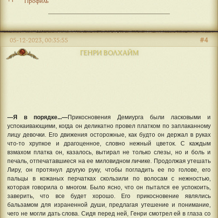
Профиль
#4
05-12-2023, 00:35:55
ГЕНРИ ВОЛХАЙМ
—Я в порядке...—
Прикосновения Демиурга были ласковыми и
успокаивающими, когда он деликатно провел платком по заплаканному
лицу девочки. Его движения осторожные, как будто он держал в руках
что-то хрупкое и драгоценное, словно нежный цветок. С каждым
взмахом платка он, казалось, вытирал не только слезы, но и боль и
печаль, отпечатавшиеся на ее миловидном личике. Продолжая утешать
Лиру, он протянул другую руку, чтобы погладить ее по голове, его
пальцы в кожаных перчатках скользили по волосам с нежностью,
которая говорила о многом. Было ясно, что он пытался ее успокоить,
заверить, что все будет хорошо. Его прикосновение являлись
бальзамом для израненной души, предлагая утешение и понимание,
чего не могли дать слова. Сидя перед ней, Генри смотрел ей в глаза со