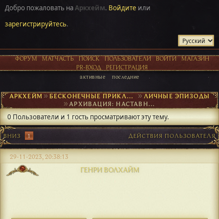
Добро пожаловать на
Аркхейм
.
Войдите
или
зарегистрируйтесь
.
ФОРУМ
МАТЧАСТЬ
ПОИСК
ПОЛЬЗОВАТЕЛИ
ВОЙТИ
МАГАЗИН
PR-ВХОД
РЕГИСТРАЦИЯ
активные
последние
АРКХЕЙМ
►
БЕСКОНЕЧНЫЕ ПРИКЛЮЧЕНИЯ
►
ЛИЧНЫЕ ЭПИЗОДЫ
►
АРХИВАЦИЯ: НАСТАВНИК НАСТАВНИКА
0 Пользователи и 1 гость просматривают эту тему.
ВНИЗ
1
ДЕЙСТВИЯ ПОЛЬЗОВАТЕЛЯ
29-11-2023, 20:38:13
ГЕНРИ ВОЛХАЙМ