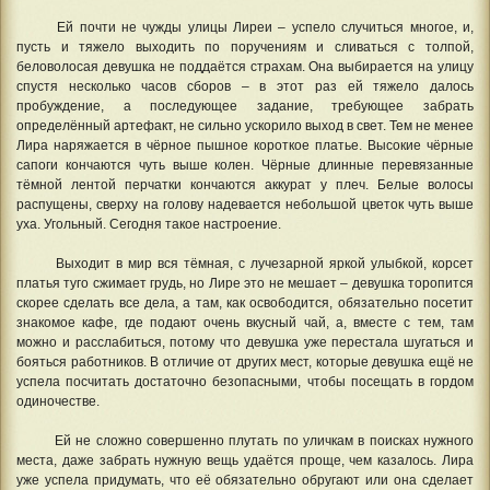
Ей почти не чужды улицы Лиреи – успело случиться многое, и,
пусть и тяжело выходить по поручениям и сливаться с толпой,
беловолосая девушка не поддаётся страхам. Она выбирается на улицу
спустя несколько часов сборов – в этот раз ей тяжело далось
пробуждение, а последующее задание, требующее забрать
определённый артефакт, не сильно ускорило выход в свет. Тем не менее
Лира наряжается в чёрное пышное короткое платье. Высокие чёрные
сапоги кончаются чуть выше колен. Чёрные длинные перевязанные
тёмной лентой перчатки кончаются аккурат у плеч. Белые волосы
распущены, сверху на голову надевается небольшой цветок чуть выше
уха. Угольный. Сегодня такое настроение.
Выходит в мир вся тёмная, с лучезарной яркой улыбкой, корсет
платья туго сжимает грудь, но Лире это не мешает – девушка торопится
скорее сделать все дела, а там, как освободится, обязательно посетит
знакомое кафе, где подают очень вкусный чай, а, вместе с тем, там
можно и расслабиться, потому что девушка уже перестала шугаться и
бояться работников. В отличие от других мест, которые девушка ещё не
успела посчитать достаточно безопасными, чтобы посещать в гордом
одиночестве.
Ей не сложно совершенно плутать по уличкам в поисках нужного
места, даже забрать нужную вещь удаётся проще, чем казалось. Лира
уже успела придумать, что её обязательно обругают или она сделает