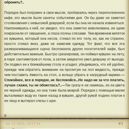
обронить?..
Порядок был погружен в свои мысли, пробираясь через переполненное
кафе, его мысли были заняты событиями дня. Он бы даже не заметил
столкновения с невысокой девушкой, если бы она не начала извиняться.
Наклонившись к ней, он увидел, что она заметно взволнована, ее щеки
покраснели от смущения, а глаза полны слезами. Тем временем кипяток
из кувшина, который она несла, стекал по его телу, но, как ни странно,
просто стекал вниз, даже не намочив одежду. Тот факт, что вся эта
разворачивающаяся сцена беспокоила других посетителей кафе, был
действительно важным. Быстро среагировав, он поймал кувшин на лету,
в паре сантиметров от пола, а затем аккуратно увел девушку от выхода.
Он подвел ее к ближайшему столу и усадил, убедившись, что ей удобно,
прежде чем обратить внимание на пролитую на пол жидкость, прежде
чем поставить ёмкость на стол, а кольцо убрать в нагрудный карман.
—
Спокойнее, все в порядке, не беспокойся...Не надо ни за что платить,
лучше скажи, ты не обожглась?..—
Так сразу и не скажешь, из-за цвета
ее черной одежды, но она тоже была мокрой. Порядок с помощью магии
выталкивал воду из ткани назад в кувшин, другой рукой поднес платок к
ее лицу и вытирал слезы с щек.
0
#3
04-12-2023, 23:27:34