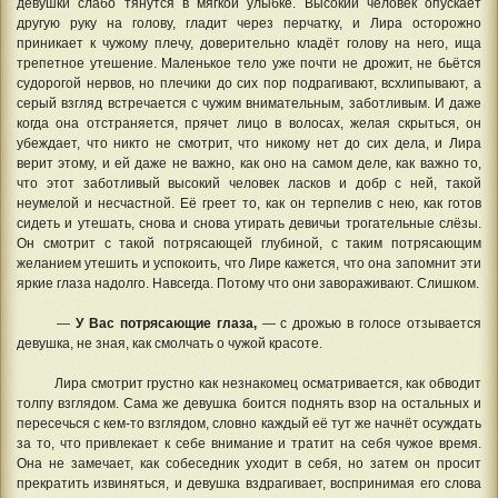
девушки слабо тянутся в мягкой улыбке. Высокий человек опускает
другую руку на голову, гладит через перчатку, и Лира осторожно
приникает к чужому плечу, доверительно кладёт голову на него, ища
трепетное утешение. Маленькое тело уже почти не дрожит, не бьётся
судорогой нервов, но плечики до сих пор подрагивают, всхлипывают, а
серый взгляд встречается с чужим внимательным, заботливым. И даже
когда она отстраняется, прячет лицо в волосах, желая скрыться, он
убеждает, что никто не смотрит, что никому нет до сих дела, и Лира
верит этому, и ей даже не важно, как оно на самом деле, как важно то,
что этот заботливый высокий человек ласков и добр с ней, такой
неумелой и несчастной. Её греет то, как он терпелив с нею, как готов
сидеть и утешать, снова и снова утирать девичьи трогательные слёзы.
Он смотрит с такой потрясающей глубиной, с таким потрясающим
желанием утешить и успокоить, что Лире кажется, что она запомнит эти
яркие глаза надолго. Навсегда. Потому что они завораживают. Слишком.
—
У Вас потрясающие глаза,
— с дрожью в голосе отзывается
девушка, не зная, как смолчать о чужой красоте.
Лира смотрит грустно как незнакомец осматривается, как обводит
толпу взглядом. Сама же девушка боится поднять взор на остальных и
пересечься с кем-то взглядом, словно каждый её тут же начнёт осуждать
за то, что привлекает к себе внимание и тратит на себя чужое время.
Она не замечает, как собеседник уходит в себя, но затем он просит
прекратить извиняться, и девушка вздрагивает, воспринимая его слова