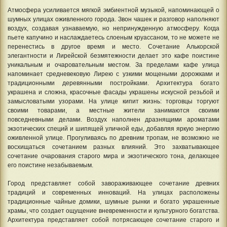
Атмосфера усиливается мягкой эмбиентной музыкой, напоминающей о
шумных улицах оживленного города. Звон чашек и разговор наполняют
воздух, создавая узнаваемую, но непринужденную атмосферу. Когда
пьете капучино и наслаждаетесь слоеным круассаном, то не можете не
перенестись в другое время и место. Сочетание Алькорской
элегантности и Лирейской безмятежности делает это кафе поистине
уникальным и очаровательным местом. За пределами кафе улица
напоминает средневековую Лирею с узкими мощеными дорожками и
традиционными деревянными постройками. Архитектура богато
украшена и сложна, красочные фасады украшены искусной резьбой и
замысловатыми узорами. На улице кипит жизнь: торговцы торгуют
своими товарами, а местные жители занимаются своими
повседневными делами. Воздух наполнен дразнящими ароматами
экзотических специй и шипящей уличной еды, добавляя яркую энергию
оживленной улице. Прогуливаясь по древним тропам, не возможно не
восхищаться сочетанием разных влияний. Это захватывающее
сочетание очарования старого мира и экзотического тона, делающее
его поистине незабываемым.
Город представляет собой завораживающее сочетание древних
традиций и современных инноваций. На улицах расположены
традиционные чайные домики, шумные рынки и богато украшенные
храмы, что создает ощущение вневременности и культурного богатства.
Архитектура представляет собой потрясающее сочетание старого и