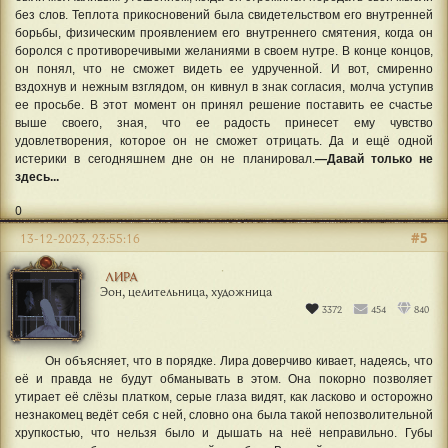
без слов. Теплота прикосновений была свидетельством его внутренней
борьбы, физическим проявлением его внутреннего смятения, когда он
боролся с противоречивыми желаниями в своем нутре. В конце концов,
он понял, что не сможет видеть ее удрученной. И вот, смиренно
вздохнув и нежным взглядом, он кивнул в знак согласия, молча уступив
ее просьбе. В этот момент он принял решение поставить ее счастье
выше своего, зная, что ее радость принесет ему чувство
удовлетворения, которое он не сможет отрицать. Да и ещё одной
истерики в сегодняшнем дне он не планировал.
—Давай только не
здесь...
0
#5
13-12-2023, 23:55:16
ЛИРА
Эон, целительница, художница
3372
454
840
Он объясняет, что в порядке. Лира доверчиво кивает, надеясь, что
её и правда не будут обманывать в этом. Она покорно позволяет
утирает её слёзы платком, серые глаза видят, как ласково и осторожно
незнакомец ведёт себя с ней, словно она была такой непозволительной
хрупкостью, что нельзя было и дышать на неё неправильно. Губы