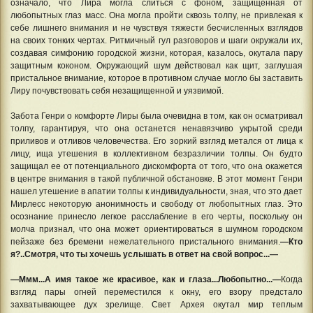
означало, что Лира могла слиться с фоном, защищенная от
любопытных глаз масс. Она могла пройти сквозь толпу, не привлекая к
себе лишнего внимания и не чувствуя тяжести бесчисленных взглядов
на своих тонких чертах. Ритмичный гул разговоров и шаги окружали их,
создавая симфонию городской жизни, которая, казалось, окутала пару
защитным коконом. Окружающий шум действовал как щит, заглушая
пристальное внимание, которое в противном случае могло бы заставить
Лиру почувствовать себя незащищенной и уязвимой.
Забота Генри о комфорте Лиры была очевидна в том, как он осматривал
толпу, гарантируя, что она останется ненавязчиво укрытой среди
приливов и отливов человечества. Его зоркий взгляд метался от лица к
лицу, ища утешения в коллективном безразличии толпы. Он будто
защищал ее от потенциального дискомфорта от того, что она окажется
в центре внимания в такой публичной обстановке. В этот момент Генри
нашел утешение в апатии толпы к индивидуальности, зная, что это дает
Мирлесс некоторую анонимность и свободу от любопытных глаз. Это
осознание принесло легкое расслабление в его черты, поскольку он
молча признал, что она может ориентироваться в шумном городском
пейзаже без бремени нежелательного пристального внимания.
—Кто
я?..Смотря, что ты хочешь услышать в ответ на свой вопрос...—
—Ммм...А имя такое же красивое, как и глаза...Любопытно...—
Когда
взгляд пары огней переместился к окну, его взору предстало
захватывающее дух зрелище. Свет Архея окутал мир теплым