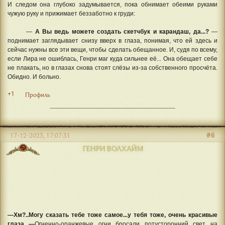
И следом она глубоко задумывается, пока обнимает обеими руками
чужую руку и прижимает беззаботно к груди:
—
А Вы ведь можете создать скетчбук и карандаш, да...?
—
поднимает заглядывает снизу вверх в глаза, понимая, что ей здесь и
сейчас нужны все эти вещи, чтобы сделать обещанное. И, судя по всему,
если Лира не ошиблась, Генри маг куда сильнее её... Она обещает себе
не плакать, но в глазах снова стоят слёзы из-за собственного просчёта.
Обидно. И больно.
+1
Профиль
#6
17-12-2023, 17:07:31
ГЕНРИ ВОЛХАЙМ
—Хм?..Могу сказать тебе тоже самое...у тебя тоже, очень красивые
глаза...—
Огненно-оранжевые огни бросали потусторонний свет на