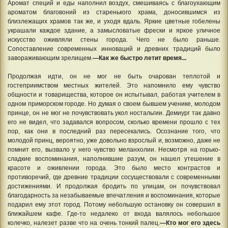
Аромат специй и еды наполнил воздух, смешиваясь с благоухающим
ароматом благовоний из старенького храма, доносившимся из
близлежащих храмов так же, и уходя вдаль. Яркие цветные гобелены
украшали каждое здание, а замысловатые фрески и яркое уличное
искусство оживляли стены города. Чего не было раньше.
Сопоставление современных инноваций и древних традиций было
завораживающим зрелищем.
—Как же быстро летит время...
Продолжая идти, он не мог не быть очарован теплотой и
гостеприимством местных жителей. Это напомнило ему чувство
общности и товарищества, которое он испытывал, работая учителем в
одном приморском городе. Но думая о своем бывшем ученике, молодом
принце, он не мог не почувствовать укол ностальгии. Демиург так давно
его не видел, что задавался вопросом, сколько времени прошло с тех
пор, как они в последний раз пересекались. Осознание того, что
молодой принц, вероятно, уже довольно взрослый и, возможно, даже не
помнит его, вызвало у него чувство меланхолии. Несмотря на горько-
сладкие воспоминания, наполнившие разум, он нашел утешение в
красоте и оживлении города. Это было место контрастов и
противоречий, где древние традиции сосуществовали с современными
достижениями. И продолжая бродить по улицам, он почувствовал
благодарность за незабываемые впечатления и воспоминания, которые
подарил ему этот город. Потому небольшую остановку он совершил в
ближайшем кафе. Где-то недалеко от входа валялось небольшое
колечко, налезет разве что на очень тонкий палец.
—Кто мог его здесь