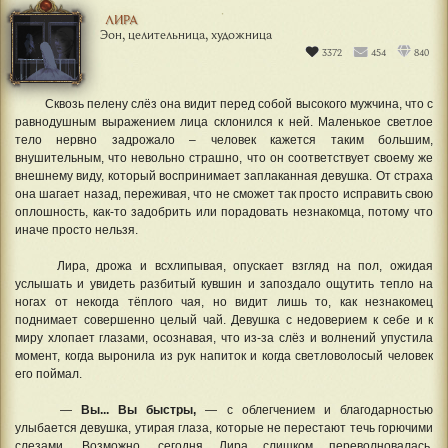
ЛИРА
Эон, целительница, художница
3372
454
840
Сквозь пелену слёз она видит перед собой высокого мужчина, что с
равнодушным выражением лица склонился к ней. Маленькое светлое
тело нервно задрожало – человек кажется таким большим,
внушительным, что невольно страшно, что он соответствует своему же
внешнему виду, который воспринимает заплаканная девушка. От страха
она шагает назад, переживая, что не сможет так просто исправить свою
оплошность, как-то задобрить или порадовать незнакомца, потому что
иначе просто нельзя.
Лира, дрожа и всхлипывая, опускает взгляд на пол, ожидая
услышать и увидеть разбитый кувшин и запоздало ощутить тепло на
ногах от некогда тёплого чая, но видит лишь то, как незнакомец
поднимает совершенно целый чай. Девушка с недоверием к себе и к
миру хлопает глазами, осознавая, что из-за слёз и волнений упустила
момент, когда выронила из рук напиток и когда светловолосый человек
его поймал.
—
Вы... Вы быстры,
— с облегчением и благодарностью
улыбается девушка, утирая глаза, которые не перестают течь горючими
слезами. Возможно, сегодня Лира слишком переволновалась,