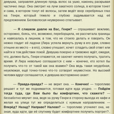
девушка, заправляя длинную прядь волос за ушко, наконец раскрывая
частично лицо. Она смотрит на лучи закатного солнца, в котором тонет
и сама, в котором тонут её волосы, затем ведёт взор серебряных глаз
на Генри, который тяжело и глубоко задумывается над её
предложением. Беловолосая неуверенно сглатывает.
—
Я слишком давлю на Вас, Генри?
— спрашивает вежливо,
осторожно, боясь, что, возможно, переборщила, не рассчитала границы
и навязалась в лишнем, в том, что не стоило делать и говорить. Он
нежно гладит её ладони (Лира успела вернуть ручку в его руки, словно
отныне их место – в его), словно утешает, хочет сгладить свой ответ или
найти в том действии покой. Девушка покорно и тревожно ждёт, ожидая,
что, должно быть, Генри откажется, не захочет ничего получать, тратить
время. И Лира невольно соглашается с ним – конечно, кто хотел бы
получить что-то от такой как она взамен? Она ведь такая неудобная,
неуклюжая, ещё точно-точно что-то сотворит неуместное. Но высокий
человек вдруг соглашается, и девушка восторженно ахает:
—
Правда-правда?
— не верит она. —
Конечно!
— торопливо
решает и тут же поднимается, готовая идти куда угодно. —
Пойдём
тогда туда, где Вам было бы комфортнее, что скажете?
—
беззаботно мяучит она, ведя за ручку Генри в сторону выхода из кафе и
желая на улице тут же определиться с нужным направлением. —
Вперёд? Назад? Направо? Налево?
— торопливо уточняет она, не
зная, куда идти, где её спутнику будет комфортнее получить портрет?..