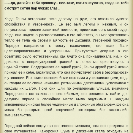
—...да, давай я тебя провожу... все-таки, как-то неуютно, когда на тебя
смотрит сотня пар чужих глаз...
Когда Генри осторожно взял девочку на руки, его охватило чувство
спокойствия и уверенности. Ее вес был легким и нежным, и он
почувствовал прилив защитной нежности, прижимая ее к своей груди.
Когда она надежно расположилась в его объятиях, он мог чувствовать
тепло ее тела на своем и мягкость ее дыхания. Уверенной походкой
Порядок направился к месту назначения, его шаги были
целенаправленными и уверенными. Присутствие девушки в его
объятиях было естественным, как будто она принадлежала им, и он
двигался с непринужденной грацией, с легкостью ориентируясь в
шумной толпе. Поддерживая ее одной рукой, Генри другой рукой нежно
прижал ее к себе, гарантируя, что она почувствует себя в безопасности
и утешении. Его прикосновения были нежными и успокаивающими, когда
он гладил ее по спине нежными, ритмичными движениями, успокаивая с
каждым их шагом. Пока они шли по оживленным улицам, внимание
Порядочного оставалось непоколебимым, его решимость найти для
девушки мирное и спокойное место была ощутимым. С каждым
мгновением он искал более уединенную и спокойную обстановку, где она
могла бы раскрыть свой творческий потенциал без какого-либо
вмешательства.
Городской пейзаж вокруг них постепенно менялся, пока они продолжали
свое путешествие. Какофония шума и движения стала отходить на