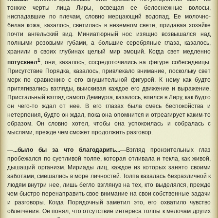
тонкие черты лица Лиры, освещая ее белоснежные волосы,
ниспадавшие по плечам, словно мерцающий водопад. Ее молочно-
белая кожа, казалось, светилась в неземном свете, придавая хозяйке
почти ангельский вид. Миниатюрный нос изящно возвышался над
полными розовыми губами, а большие серебряные глаза, казалось,
хранили в своих глубинах целый мир эмоций. Когда свет медленно
1
потускнел
, они, казалось, сосредоточились на фигуре собеседницы.
Присутствие Порядка, казалось, привлекало внимание, поскольку свет
мерк по сравнению с его внушительной фигурой. К нему как будто
притягивались взгляды, выискивая каждое его движение и выражение.
Пристальный взгляд самого Демиурга, казалось, впился в Лиру, как будто
он чего-то ждал от нее. В его глазах была смесь беспокойства и
нетерпения, будто он ждал, пока она опомнится и отреагирует каким-то
образом. Он словно хотел, чтобы она успокоилась и собралась с
мыслями, прежде чем сможет продолжить разговор.
—...было бы за что благодарить...—
Взгляд пронзительных глаз
пробежался по суетливой толпе, которая отливала и текла, как живой,
дышащий организм. Мириады лиц, каждое из которых занято своими
заботами, смешались в море личностей. Толпа казалась безразличной к
людям внутри нее, лишь бегло взглянув на тех, кто выделялся, прежде
чем быстро перенаправить свое внимание на свои собственные задачи
и разговоры. Когда Порядочный заметил это, его охватило чувство
облегчения. Он понял, что отсутствие интереса толпы к мелочам других