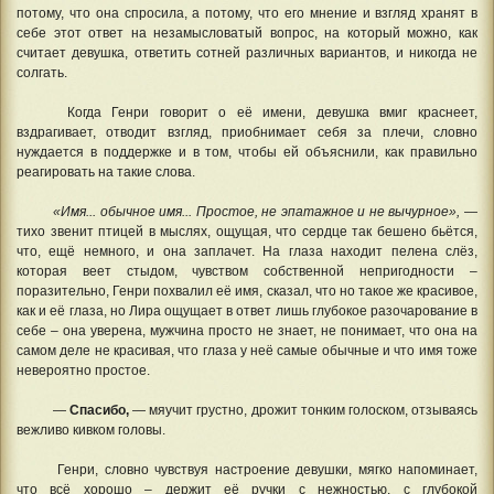
потому, что она спросила, а потому, что его мнение и взгляд хранят в
себе этот ответ на незамысловатый вопрос, на который можно, как
считает девушка, ответить сотней различных вариантов, и никогда не
солгать.
Когда Генри говорит о её имени, девушка вмиг краснеет,
вздрагивает, отводит взгляд, приобнимает себя за плечи, словно
нуждается в поддержке и в том, чтобы ей объяснили, как правильно
реагировать на такие слова.
«Имя... обычное имя... Простое, не эпатажное и не вычурное»,
—
тихо звенит птицей в мыслях, ощущая, что сердце так бешено бьётся,
что, ещё немного, и она заплачет. На глаза находит пелена слёз,
которая веет стыдом, чувством собственной непригодности –
поразительно, Генри похвалил её имя, сказал, что но такое же красивое,
как и её глаза, но Лира ощущает в ответ лишь глубокое разочарование в
себе – она уверена, мужчина просто не знает, не понимает, что она на
самом деле не красивая, что глаза у неё самые обычные и что имя тоже
невероятно простое.
—
Спасибо,
— мяучит грустно, дрожит тонким голоском, отзываясь
вежливо кивком головы.
Генри, словно чувствуя настроение девушки, мягко напоминает,
что всё хорошо – держит её ручки с нежностью, с глубокой