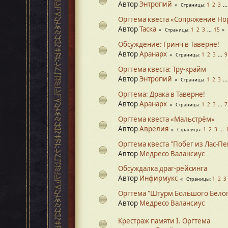
Автор
Энтропий
1
2
3
..
Страницы
Оргтема квеста «Сопряжение Но
Автор
Таска
1
2
3
...
15
Страницы
Обсуждение: Гринч в Таверне!
Автор
Аранарх
1
2
3
...
9
Страницы
Оргтема квеста: Тру-крайм
Автор
Энтропий
1
2
3
..
Страницы
Оргтема: Драка в Таверне!
Автор
Аранарх
1
2
3
...
7
Страницы
Оргтема квеста «Мальстрём»
Автор
Аврелия
1
2
3
...
Страницы
Оргтема квеста "Побег из Лас-Пе
Автор
Медресо Валансиус
Обсуждалка драг-рейсинга
Автор
Инфирмукс
1
2
3
Страницы
Оргтема "Штурм Большого Белог
Автор
Медресо Валансиус
Крестраж памяти I. Оргтема