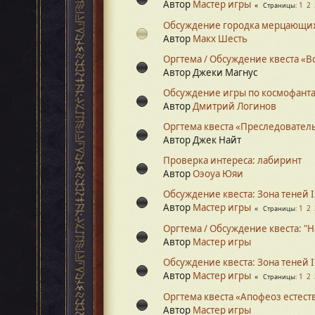
Автор
Мастер игры
1
2
Страницы
Обсуждение городка мерцающи
Автор
Макх Шесть
Оргтема / Обсуждение квеста «В
Автор Джеки Магнус
Обсуждение игры по космофанта
Автор
Дмитрий Логинов
Оргтема квеста «Преследовател
Автор Джек Найт
Проверка интереса: лабиринт
Автор
Оэоуа Юяи
Обсуждение квеста: Зона теней I
Автор
Мастер игры
1
2
Страницы
Оргтема / Обсуждение квеста: "
Автор
Мастер игры
Обсуждение квеста: Зона теней I
Автор
Мастер игры
1
2
Страницы
Оргтема квеста «Апофеоз естест
Автор
Мастер игры