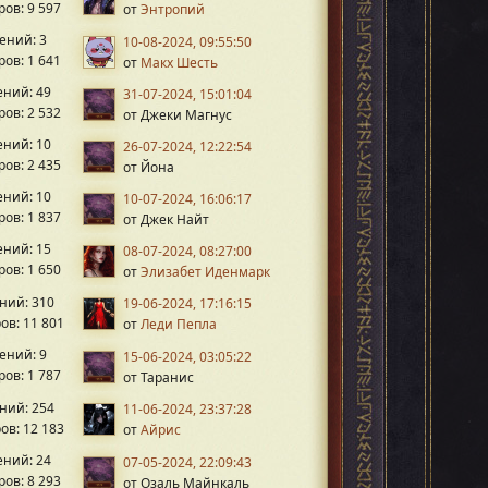
ов: 9 597
от
Энтропий
ений: 3
10-08-2024, 09:55:50
ов: 1 641
от
Макх Шесть
ний: 49
31-07-2024, 15:01:04
ов: 2 532
от Джеки Магнус
ний: 10
26-07-2024, 12:22:54
ов: 2 435
от Йона
ний: 10
10-07-2024, 16:06:17
ов: 1 837
от Джек Найт
ний: 15
08-07-2024, 08:27:00
ов: 1 650
от
Элизабет Иденмарк
ний: 310
19-06-2024, 17:16:15
ов: 11 801
от
Леди Пепла
ений: 9
15-06-2024, 03:05:22
ов: 1 787
от Таранис
ний: 254
11-06-2024, 23:37:28
ов: 12 183
от
Айрис
ний: 24
07-05-2024, 22:09:43
ов: 8 293
от Озаль Майнкаль