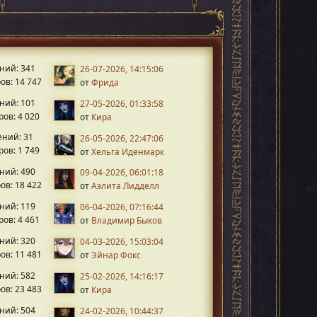
ний: 341
26-07-2026, 14:15:06
ов: 14 747
от
Фрида
ний: 101
27-05-2026, 01:33:58
ов: 4 020
от
Кира
ний: 31
26-05-2026, 22:47:06
ов: 1 749
от
Хельга Иденмарк
ний: 490
09-04-2026, 06:01:18
ов: 18 422
от
Аэлита Лидделл
ний: 119
06-04-2026, 07:16:44
ов: 4 461
от
Владимир Быков
ний: 320
04-03-2026, 15:03:04
ов: 11 481
от
Эйнар Фокс
ний: 582
25-02-2026, 14:16:17
ов: 23 483
от
Кира
ний: 504
24-02-2026, 10:44:37