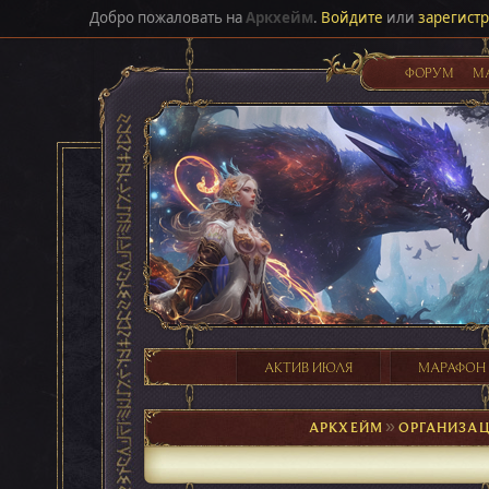
Добро пожаловать на
Аркхейм
.
Войдите
или
зарегист
ФОРУМ
М
АКТИВ ИЮЛЯ
МАРАФОН
АРКХЕЙМ
►
ОРГАНИЗАЦ