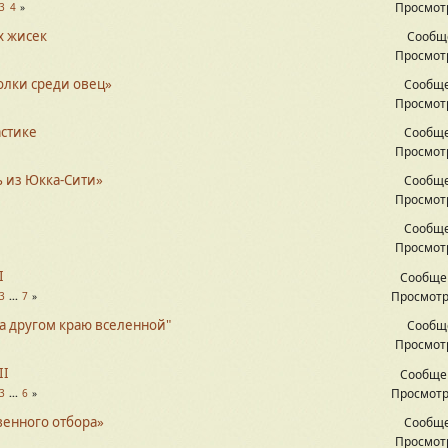
Просмотр
3
4
х жисек
Сообщ
Просмотр
олки среди овец»
Сообще
Просмотр
стике
Сообще
Просмотр
ь из Юкка-Сити»
Сообще
Просмотр
Сообще
Просмотр
I
Сообще
Просмотр
3
...
7
На другом краю вселенной"
Сообщ
Просмотр
II
Сообще
Просмотр
3
...
6
венного отбора»
Сообще
Просмотр