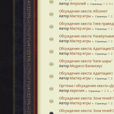
Автор
Энтропий
1
2
3
Страницы
Обсуждение квеста: Абсолют
Автор
Мастер игры
1
2
Страницы
Обсуждение квеста: Гнев праве
Автор
Мастер игры
1
2
Страницы
Обсуждение квеста: Развёртывая
Автор
Мастер игры
1
2
Страницы
Обсуждение квеста: Адаптация II
Автор
Мастер игры
1
2
Страницы
Обсуждение квеста "Кати шары"
Автор
Медресо Валансиус
Обсуждение квеста: Адаптация I
Автор
Мастер игры
1
2
Страницы
Оргтема / обсуждение квеста «Д
Автор
Аврелия
1
2
3
...
Страницы
Обсуждение квеста: Зона теней 
Автор
Мастер игры
1
2
Страницы
Обсуждение квеста: Зона теней I