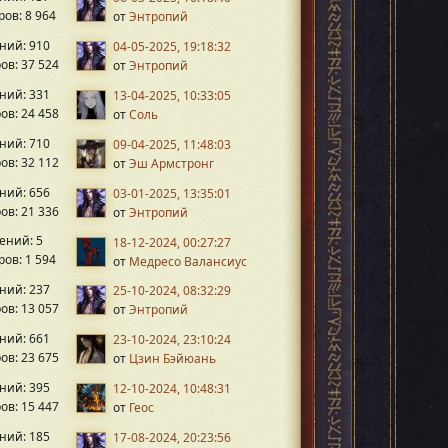
ов: 8 964
от
Энтропий
ний: 910
04-05-2025, 19:18:32
ов: 37 524
от
Энтропий
ний: 331
13-04-2025, 10:33:05
ов: 24 458
от
Соль
ний: 710
09-04-2025, 11:48:03
ов: 32 112
от
Эш Армстронг
ний: 656
03-01-2025, 13:35:01
ов: 21 336
от
Энтропий
ений: 5
18-12-2024, 00:27:27
ов: 1 594
от
Медресо Валансиус
ний: 237
25-10-2024, 08:32:29
ов: 13 057
от
Энтропий
ний: 661
23-10-2024, 23:10:24
ов: 23 675
от
Цзин Бэйюань
ний: 395
12-10-2024, 10:48:31
ов: 15 447
от
Геос
ний: 185
17-08-2024, 20:23:56