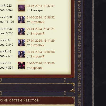
ний: 223
05-05-2024, 11:37:51
ов: 6 942
от Альварес
ний: 638
01-05-2024, 12:36:32
ов: 18 126
от
Энтропий
ний: 108
29-04-2024, 21:41:21
ов: 6 200
от
Энтропий
ний: 16
07-04-2024, 13:11:29
ов: 2 840
от
Энтропий
ний: 46
06-04-2024, 10:00:04
ов: 2 638
от
Энтропий
ний: 62
05-04-2024, 13:35:20
ов: 4 354
от
Аврелия
РХИВ ОРГТЕМ КВЕСТОВ