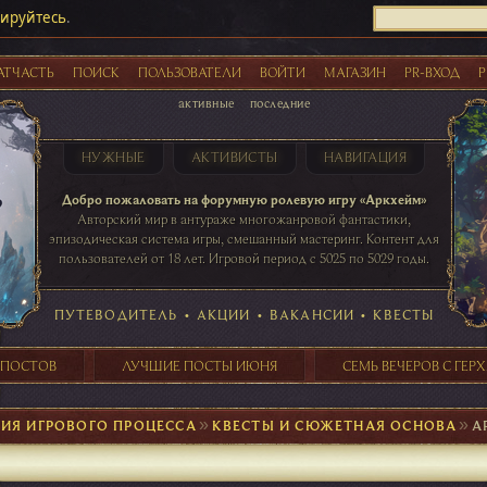
рируйтесь
.
АТЧАСТЬ
ПОИСК
ПОЛЬЗОВАТЕЛИ
ВОЙТИ
МАГАЗИН
PR-ВХОД
Р
активные
последние
НУЖНЫЕ
АКТИВИСТЫ
НАВИГАЦИЯ
Акции
Добро пожаловать на форумную ролевую игру «Аркхейм»
Авторский мир в антураже многожанровой фантастики,
эпизодическая система игры, смешанный мастеринг. Контент для
пользователей от 18 лет. Игровой период с 5025 по 5029 годы.
41 ПОСТОВ
31 ПОСТОВ
29 ПОСТОВ
24 ПОСТОВ
таблице игровой активности
ПУТЕВОДИТЕЛЬ
•
АКЦИИ
•
ВАКАНСИИ
•
КВЕСТЫ
 ПОСТОВ
ЛУЧШИЕ ПОСТЫ ИЮНЯ
СЕМЬ ВЕЧЕРОВ С ГЕР
ИЯ ИГРОВОГО ПРОЦЕССА
►
КВЕСТЫ И СЮЖЕТНАЯ ОСНОВА
►
А