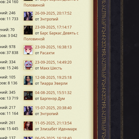
ов: 24 160
Половиной
ний: 246
26-09-2025, 20:17:52
ов: 11 733
от
Энтропий
23-09-2025, 17:14:17
ний: 70
от
Барс Баркас Девять с
ов: 3 042
Половиной
ний: 978
23-09-2025, 16:38:13
ов: 37 838
от
Расахти
ний: 334
23-09-2025, 14:49:20
ов: 15 246
от
Макх Шесть
ний: 105
12-08-2025, 19:25:18
ов: 8 136
от
Тиарра Эверли
ний: 345
04-08-2025, 15:51:32
ов: 13 719
от
Баргенэр Дум
ний: 217
15-07-2025, 20:38:40
ов: 11 164
от
Энтропий
ний: 261
11-05-2025, 21:13:54
ов: 15 445
от
Элизабет Иденмарк
ний: 137
06-05-2025, 16:18:40