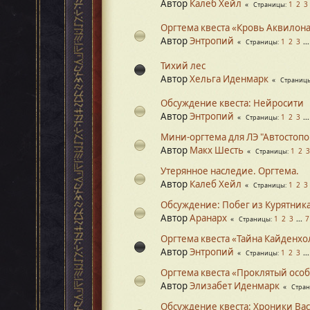
Автор
Калеб Хейл
1
2
3
Страницы
Оргтема квеста «Кровь Аквилон
Автор
Энтропий
1
2
3
..
Страницы
Тихий лес
Автор
Хельга Иденмарк
Страниц
Обсуждение квеста: Нейросити
Автор
Энтропий
1
2
3
..
Страницы
Мини-оргтема для ЛЭ "Автостоп
Автор
Макх Шесть
1
2
3
Страницы
Утерянное наследие. Оргтема.
Автор
Калеб Хейл
1
2
3
Страницы
Обсуждение: Побег из Курятника
Автор
Аранарх
1
2
3
...
7
Страницы
Оргтема квеста «Тайна Кайденхо
Автор
Энтропий
1
2
3
..
Страницы
Оргтема квеста «Проклятый осо
Автор
Элизабет Иденмарк
Стра
Обсуждение квеста: Хроники Ва