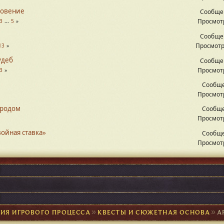
новение
Сообще
Просмотр
3
...
5
Сообще
Просмотр
13
удеб
Сообще
Просмотр
3
Сообще
Просмотр
ородом
Сообще
Просмотр
войная ставка»
Сообще
Просмотр
ИЯ ИГРОВОГО ПРОЦЕССА
►
КВЕСТЫ И СЮЖЕТНАЯ ОСНОВА
►
А