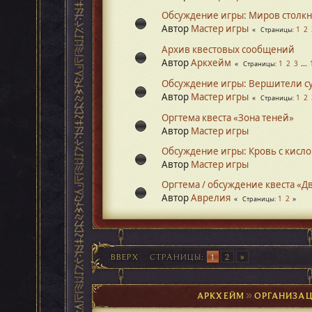
Обсуждение игры: Миров столк
Автор
Мастер игры
1
2
Страницы
Архив квестовых сообщений
Автор
Аркхейм
1
2
3
...
Страницы
Обсуждение игры: Вершители с
Автор
Мастер игры
1
2
Страницы
Оргтема квеста «Зона теней»
Автор
Мастер игры
Обсуждение игры: Кровь с кисл
Автор
Мастер игры
Оргтема / обсуждение квеста «Д
Автор
Аврелия
1
2
Страницы
ВВЕРХ
СТРАНИЦЫ
1
2
АРКХЕЙМ
►
ОРГАНИЗАЦ