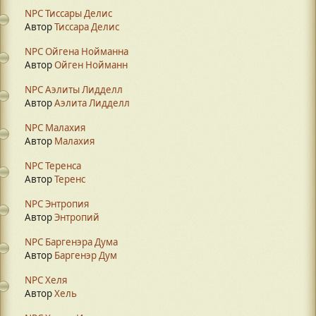
NPC Тиссары Делис
Автор
Тиссара Делис
NPC Ойгена Нойманна
Автор
Ойген Нойманн
NPC Аэлиты Лидделл
Автор
Аэлита Лидделл
NPC Малахия
Автор
Малахия
NPC Теренса
Автор
Теренс
NPC Энтропия
Автор
Энтропий
NPC Баргенэра Дума
Автор
Баргенэр Дум
NPC Хеля
Автор
Хель