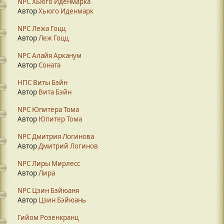
NPC Хьюго Иденмарка
Автор
Хьюго Иденмарк
NPC Лежа Гоцц
Автор
Леж Гоцц
NPC Алайя Арканум
Автор
Соната
НПС Виты Бэйн
Автор
Вита Бэйн
NPC Юпитера Тома
Автор
Юпитер Тома
NPC Дмитрия Логинова
Автор
Дмитрий Логинов
NPC Лиры Мирлесс
Автор
Лира
NPC Цзин Бэйюаня
Автор
Цзин Бэйюань
Гийом Розенкранц