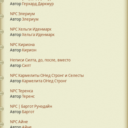
Автор
Герхард Даркмур
NPC Элериум
Автор
Элериум
NPC Хельги Иденмарк
Автор
Хельга Иденмарк
NPC Кириона
Автор
Кирион
Неписи Силта, до, после, вместо
Автор
Силт
NPC Кармелиты ОНед Стронг и Селесты
Автор
Кармелита ОНед Стронг
NPC Теренса
Автор
Теренс
NPC | Баргот Рунэдайн
Автор
Баргот
NPC Айне
Автор
Айне