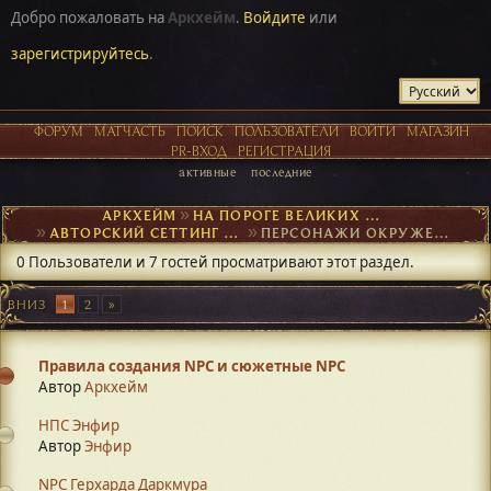
Добро пожаловать на
Аркхейм
.
Войдите
или
зарегистрируйтесь
.
ФОРУМ
МАТЧАСТЬ
ПОИСК
ПОЛЬЗОВАТЕЛИ
ВОЙТИ
МАГАЗИН
PR-ВХОД
РЕГИСТРАЦИЯ
активные
последние
АРКХЕЙМ
►
НА ПОРОГЕ ВЕЛИКИХ ОТКРЫТИЙ
►
АВТОРСКИЙ СЕТТИНГ И NPC
►
ПЕРСОНАЖИ ОКРУЖЕНИЯ
0 Пользователи и 7 гостей просматривают этот раздел.
ВНИЗ
1
2
Правила создания NPC и сюжетные NPC
Автор
Аркхейм
НПС Энфир
Автор
Энфир
NPC Герхарда Даркмура