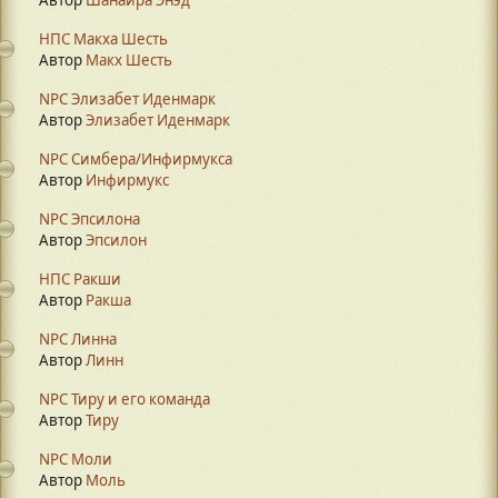
Автор
Шанайра Энэд
НПС Макха Шесть
Автор
Макх Шесть
NPC Элизабет Иденмарк
Автор
Элизабет Иденмарк
NPC Симбера/Инфирмукса
Автор
Инфирмукс
NPC Эпсилона
Автор
Эпсилон
НПС Ракши
Автор
Ракша
NPC Линна
Автор
Линн
NPC Тиру и его команда
Автор
Тиру
NPC Моли
Автор
Моль