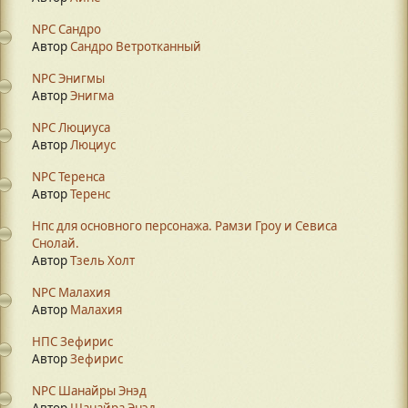
NPC Сандро
Автор
Сандро Ветротканный
NPC Энигмы
Автор
Энигма
NPC Люциуса
Автор
Люциус
NPC Теренса
Автор
Теренс
Нпс для основного персонажа. Рамзи Гроу и Севиса
Снолай.
Автор
Тзель Холт
NPC Малахия
Автор
Малахия
НПС Зефирис
Автор
Зефирис
NPC Шанайры Энэд