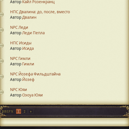
Автор
Кайл Розенкранц
НПС Двалина: до, после, вместо
Автор
Двалин
NPC Леди
Автор
Леди Пепла
НПС Исиды
Автор
Исида
NPC Гимли
Автор
Гимли
NPC Йозефа Фильдштайна
Автор
Йозеф
NPC Юяи
Автор
Оэоуа Юяи
ВВЕРХ
1
2