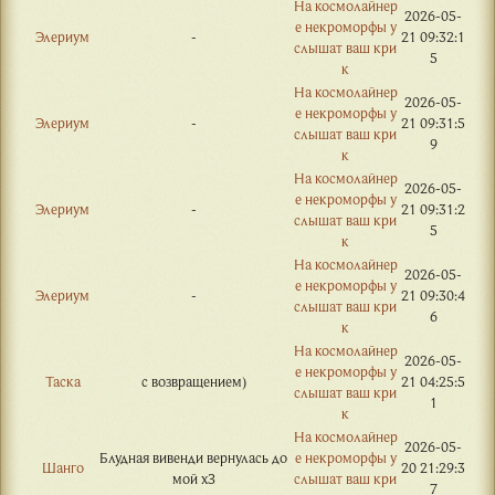
На космолайнер
2026-05-
е некроморфы у
Элериум
-
21 09:32:1
слышат ваш кри
5
к
На космолайнер
2026-05-
е некроморфы у
Элериум
-
21 09:31:5
слышат ваш кри
9
к
На космолайнер
2026-05-
е некроморфы у
Элериум
-
21 09:31:2
слышат ваш кри
5
к
На космолайнер
2026-05-
е некроморфы у
Элериум
-
21 09:30:4
слышат ваш кри
6
к
На космолайнер
2026-05-
е некроморфы у
Таска
с возвращением)
21 04:25:5
слышат ваш кри
1
к
На космолайнер
2026-05-
Блудная вивенди вернулась до
е некроморфы у
Шанго
20 21:29:3
мой хЗ
слышат ваш кри
7