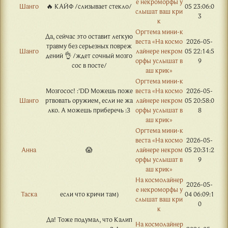
е некроморфы у
Шанго
🔥 КАЙФ /слизывает стекло/
05 23:06:0
слышат ваш кри
3
к
Оргтема мини-к
Да, сейчас это оставит легкую
веста «На космо
2026-05-
травму без серьезных повреж
Шанго
лайнере некром
05 22:14:5
дений 👌 /ждет сочный мозго
орфы услышат в
9
сос в посте/
аш крик»
Оргтема мини-к
Мозгосос! :'DD Можешь поже
веста «На космо
2026-05-
Шанго
ртвовать оружием, если не жа
лайнере некром
05 20:58:0
лко. А можешь приберечь :З
орфы услышат в
8
аш крик»
Оргтема мини-к
веста «На космо
2026-05-
Анна
😱
лайнере некром
05 20:31:2
орфы услышат в
9
аш крик»
На космолайнер
2026-05-
е некроморфы у
Таска
если что кричи там)
04 06:09:1
слышат ваш кри
0
к
Да! Тоже подумал, что Калип
На космолайнер