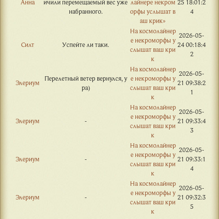
Анна
ичили перемещаемый вес уже
лайнере некром
25 18:01:2
набранного.
орфы услышат в
4
аш крик»
На космолайнер
2026-05-
е некроморфы у
Силт
Успейте ли таки.
24 00:18:4
слышат ваш кри
2
к
На космолайнер
2026-05-
Перелетный ветер вернулся, у
е некроморфы у
Элериум
21 09:38:2
ра)
слышат ваш кри
1
к
На космолайнер
2026-05-
е некроморфы у
Элериум
-
21 09:33:4
слышат ваш кри
3
к
На космолайнер
2026-05-
е некроморфы у
Элериум
-
21 09:33:1
слышат ваш кри
4
к
На космолайнер
2026-05-
е некроморфы у
Элериум
-
21 09:32:3
слышат ваш кри
5
к