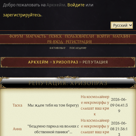
Добро пожаловать на
Аркхейм
.
Войдите
или
зарегистрируйтесь
.
ФОРУМ
МАТЧАСТЬ
ПОИСК
ПОЛЬЗОВАТЕЛИ
ВОЙТИ
МАГАЗИН
PR-ВХОД
РЕГИСТРАЦИЯ
активные
последние
АРКХЕЙМ
►
ХРИЗОПРАЗ
►
РЕПУТАЦИЯ
РЕПУТАЦИЯ: ХРИЗОПРАЗ
На космолайнер
2026-06-
е некроморфы у
Таска
Мы ждем тебя на том берегу)
09 04:41:3
слышат ваш кри
9
к
На космолайнер
2026-06-
"бездумно парила на волнах с
е некроморфы у
Анна
08 21:36:1
обственной паники"...
слышат ваш кри
3