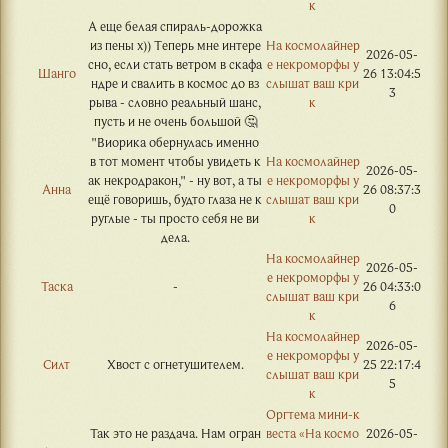
к
А еще белая спираль-дорожка
из пены х)) Теперь мне интере
На космолайнер
2026-05-
сно, если стать ветром в скафа
е некроморфы у
Шанго
26 13:04:5
ндре и свалить в космос до вз
слышат ваш кри
3
рыва - словно реальный шанс,
к
пусть и не очень большой 🤔
"Виорика обернулась именно
в тот момент чтобы увидеть к
На космолайнер
2026-05-
ак некродракон," - ну вот, а ты
е некроморфы у
Анна
26 08:37:3
ещё говоришь, будто глаза не к
слышат ваш кри
0
руглые - ты просто себя не ви
к
дела.
На космолайнер
2026-05-
е некроморфы у
Таска
-
26 04:33:0
слышат ваш кри
6
к
На космолайнер
2026-05-
е некроморфы у
Силт
Хвост с огнетушителем.
25 22:17:4
слышат ваш кри
5
к
Оргтема мини-к
Так это не раздача. Нам огран
веста «На космо
2026-05-