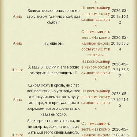
к
На космолайнер
Заняла первое попавшееся ме
2026-05-
е некроморфы у
Анна
сто с видом "да-я-всегда-была
20 19:16:1
слышат ваш кри
-здесь!"
2
к
Оргтема мини-к
веста «На космо
2026-05-
Анна
Ну, ещё бы.
лайнере некром
20 16:33:3
орфы услышат в
4
аш крик»
На космолайнер
2026-05-
А ведь В ТЕОРИИ его можно
е некроморфы у
Шанго
17 21:33:3
открутить и перетащить :'D
слышат ваш кри
2
к
Сдирая кожу в кровь, не с пер
вой попытки, но у вивенди все
На космолайнер
2026-05-
же получилось разжать руку
е некроморфы у
Анна
17 16:21:1
монстра, что причудливым о
слышат ваш кри
5
жерельем всё это время стиск
к
ивала её горло.
Да, двери в норме закрыты, но
Оргтема мини-к
не заперты, если ничего не де
веста «На космо
2026-05-
лать для этого специального.
Шанго
лайнере некром
17 08:45:3