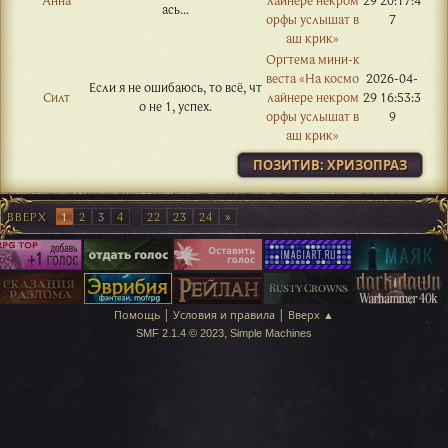
Анна
лайнере некром
29 20:17:4
ась...
орфы услышат в
7
аш крик»
Оргтема мини-к
веста «На космо
2026-04-
Если я не ошибаюсь, то всё, чт
Силт
лайнере некром
29 16:53:3
о не 1, успех.
орфы услышат в
9
аш крик»
ПОЗИТИВ: ХРИЗОПРАЗ
ВВЕРХ
1
2
3
4
…
22
23
24
|
|
Помощь
Условия и правила
Вверх ▲
,
SMF 2.1.4 © 2023
Simple Machines