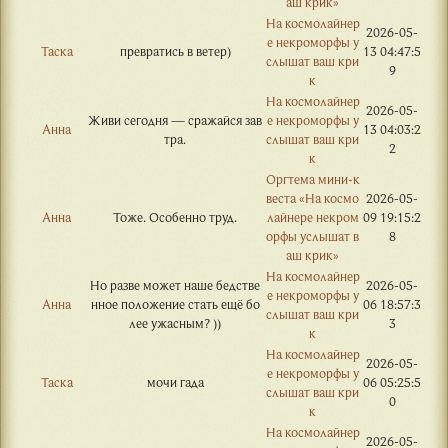
аш крик»
На космолайнер
2026-05-
е некроморфы у
Таска
превратись в ветер)
13 04:47:5
слышат ваш кри
9
к
На космолайнер
2026-05-
Живи сегодня — сражайся зав
е некроморфы у
Анна
13 04:03:2
тра.
слышат ваш кри
2
к
Оргтема мини-к
веста «На космо
2026-05-
Анна
Тоже. Особенно труд.
лайнере некром
09 19:15:2
орфы услышат в
8
аш крик»
На космолайнер
Но разве может наше бедстве
2026-05-
е некроморфы у
Анна
нное положение стать ещё бо
06 18:57:3
слышат ваш кри
лее ужасным? ))
3
к
На космолайнер
2026-05-
е некроморфы у
Таска
мочи гада
06 05:25:5
слышат ваш кри
0
к
На космолайнер
2026-05-