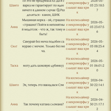
со это не продумала хЗ Да и с
2026-05-
е некроморфы у
Шанго
варка не гарантирует по идее
03 23:18:5
слышат ваш кри
ничего в данном случае 🤔 Раз
7
к
делиться - канон, ШИК
Мышиная норка - ой, страшно
На космолайнер
2026-05-
-страшно! Пойти в непонятны
е некроморфы у
Анна
03 23:07:5
й медотсек - что ж, так тому и
слышат ваш кри
6
быть!
к
На космолайнер
Самурай без меча подобен са
2026-05-
е некроморфы у
Силт
мураю с мечом. Только без ме
03 08:25:4
слышат ваш кри
ча.
4
к
На космолайнер
2026-05-
е некроморфы у
Таска
могу дать шоковую дубинку)
01 06:01:2
слышат ваш кри
0
к
На космолайнер
2026-04-
е некроморфы у
Шанго
Эх, теперь это вакидзаси Сэм
30 22:14:1
слышат ваш кри
4
к
На космолайнер
2026-04-
е некроморфы у
Анна
Так почему катана сломана?
30 21:17:1
слышат ваш кри
2