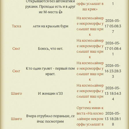
Открываются без автоматики
орфы услышат в
1
руками. Проходы есть и в друг
аш крик»
ие М-места 👍
На космолайнер
2026-05-
е некроморфы у
Таска
лети на крыльях бури
17 05:08:3
слышат ваш кри
7
к
На космолайнер
2026-05-
е некроморфы у
Силт
Боюсь, что нет.
17 01:08:4
слышат ваш кри
1
к
На космолайнер
2026-05-
Кто один гуляет - первый пом
е некроморфы у
Силт
16 23:28:3
ирает.
слышат ваш кри
3
к
На космолайнер
2026-05-
е некроморфы у
Шанго
И женщин х'ЗЗ
13 18:54:3
слышат ваш кри
4
к
Оргтема мини-к
веста «На космо
2026-05-
Вчера отрубило пораньше, се
Шанго
лайнере некром
13 18:28:1
йчас посмотрим
орфы услышат в
8