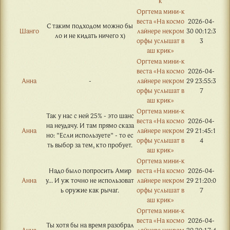
к
Оргтема мини-к
веста «На космо
2026-04-
С таким подходом можно бы
Шанго
лайнере некром
30 00:12:3
ло и не кидать ничего х)
орфы услышат в
3
аш крик»
Оргтема мини-к
веста «На космо
2026-04-
Анна
-
лайнере некром
29 23:55:3
орфы услышат в
7
аш крик»
Оргтема мини-к
Так у нас с ней 25% - это шанс
веста «На космо
2026-04-
на неудачу. И там прямо сказа
Анна
лайнере некром
29 21:45:1
но: "Если используете" - то ес
орфы услышат в
4
ть выбор за тем, кто пробует.
аш крик»
Оргтема мини-к
Надо было попросить Амир
веста «На космо
2026-04-
Анна
у... И уж точно не использоват
лайнере некром
29 21:20:0
ь оружие как рычаг.
орфы услышат в
7
аш крик»
Оргтема мини-к
веста «На космо
2026-04-
Ты хотя бы на время разобрал