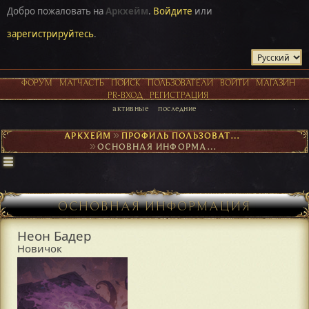
Добро пожаловать на
Аркхейм
.
Войдите
или
зарегистрируйтесь
.
ФОРУМ
МАТЧАСТЬ
ПОИСК
ПОЛЬЗОВАТЕЛИ
ВОЙТИ
МАГАЗИН
PR-ВХОД
РЕГИСТРАЦИЯ
активные
последние
АРКХЕЙМ
►
ПРОФИЛЬ ПОЛЬЗОВАТЕЛЯ НЕОН БАДЕР
►
ОСНОВНАЯ ИНФОРМАЦИЯ
ОСНОВНАЯ ИНФОРМАЦИЯ
Неон Бадер
Новичок