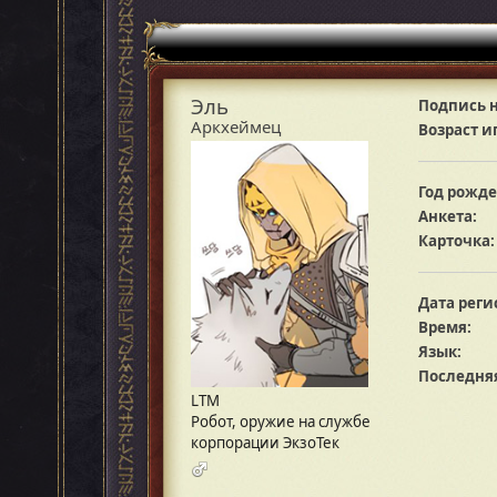
Эль
Подпись н
Аркхеймец
Возраст и
Год рожде
Анкета:
Карточка:
Дата реги
Время:
Язык:
Последняя
LTM
Робот, оружие на службе
корпорации ЭкзоТек