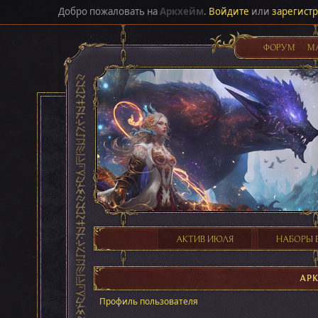
Добро пожаловать на
Аркхейм
.
Войдите
или
зарегист
ФОРУМ
М
АКТИВ ИЮЛЯ
НАБОРЫ 
АР
Профиль пользователя