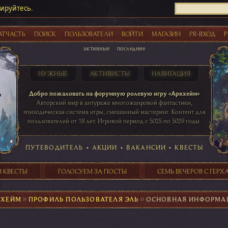
рируйтесь
.
АТЧАСТЬ
ПОИСК
ПОЛЬЗОВАТЕЛИ
ВОЙТИ
МАГАЗИН
PR-ВХОД
Р
активные
последние
НУЖНЫЕ
АКТИВИСТЫ
НАВИГАЦИЯ
Акции
Добро пожаловать на форумную ролевую игру «Аркхейм»
Авторский мир в антураже многожанровой фантастики,
эпизодическая система игры, смешанный мастеринг. Контент для
пользователей от 18 лет. Игровой период с 5025 по 5029 годы.
41 ПОСТОВ
31 ПОСТОВ
29 ПОСТОВ
24 ПОСТОВ
таблице игровой активности
ПУТЕВОДИТЕЛЬ
•
АКЦИИ
•
ВАКАНСИИ
•
КВЕСТЫ
В КВЕСТЫ
ГОЛОСУЕМ ЗА ПОСТЫ
СЕМЬ ВЕЧЕРОВ С ГЕР
КХЕЙМ
►
ПРОФИЛЬ ПОЛЬЗОВАТЕЛЯ ЭЛЬ
►
ОСНОВНАЯ ИНФОРМА