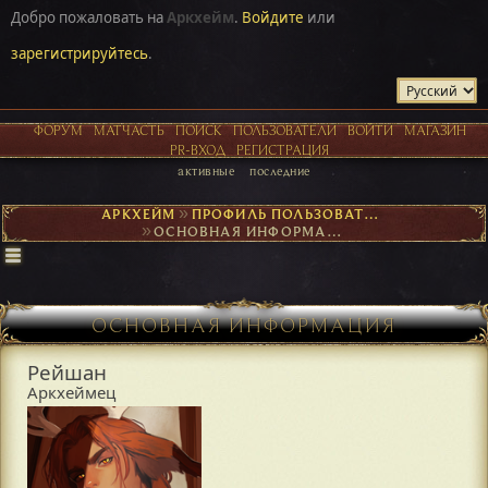
Добро пожаловать на
Аркхейм
.
Войдите
или
зарегистрируйтесь
.
ФОРУМ
МАТЧАСТЬ
ПОИСК
ПОЛЬЗОВАТЕЛИ
ВОЙТИ
МАГАЗИН
PR-ВХОД
РЕГИСТРАЦИЯ
активные
последние
АРКХЕЙМ
►
ПРОФИЛЬ ПОЛЬЗОВАТЕЛЯ РЕЙШАН
►
ОСНОВНАЯ ИНФОРМАЦИЯ
ОСНОВНАЯ ИНФОРМАЦИЯ
Рейшан
Аркхеймец