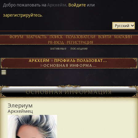
Добро пожаловать на
Аркхейм
.
Войдите
или
зарегистрируйтесь
.
ФОРУМ
МАТЧАСТЬ
ПОИСК
ПОЛЬЗОВАТЕЛИ
ВОЙТИ
МАГАЗИН
PR-ВХОД
РЕГИСТРАЦИЯ
активные
последние
АРКХЕЙМ
►
ПРОФИЛЬ ПОЛЬЗОВАТЕЛЯ ЭЛЕРИУМ
►
ОСНОВНАЯ ИНФОРМАЦИЯ
ОСНОВНАЯ ИНФОРМАЦИЯ
Элериум
Аркхеймец