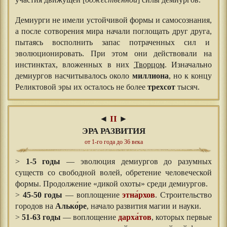
участия движущей [
божественной
] силы демиургов.
Демиурги не имели устойчивой формы и самосознания,
а после сотворения мира начали поглощать друг друга,
пытаясь восполнить запас потраченных сил и
эволюционировать. При этом они действовали на
инстинктах, вложенных в них
Творцом
. Изначально
демиургов насчитывалось около
миллиона
, но к концу
Реликтовой эры их осталось не более
трехсот
тысяч.
◄
II
►
ЭРА РАЗВИТИЯ
от 1-го года до 36 века
>
1-5 годы
— эволюция демиургов до разумных
существ со свободной волей, обретение человеческой
формы. Продолжение «дикой охоты» среди демиургов.
>
45-50 годы
— воплощение
этна́рхов
. Строительство
городов на
Алько́ре
, начало развития магии и науки.
>
51-63 годы
— воплощение
дарха́тов
, которых первые