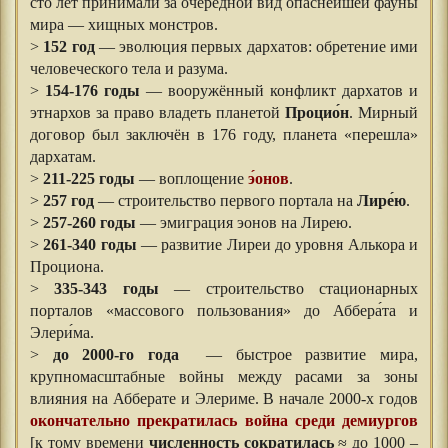
сто лет принимали за очередной вид опаснейшей фауны
мира — хищных монстров.
>
152 год
— эволюция первых дархатов: обретение ими
человеческого тела и разума.
>
154-176 годы
— вооружённый конфликт дархатов и
этнархов за право владеть планетой
Процио́н
. Мирный
договор был заключён в 176 году, планета «перешла»
дархатам.
>
211-225 годы
— воплощение
э́онов
.
>
257 год
— строительство первого портала на
Лире́ю
.
>
257-260 годы
— эмиграция эонов на Лирею.
>
261-340 годы
— развитие Лиреи до уровня Алькора и
Проциона.
>
335-343 годы
— строительство стационарных
порталов «массового пользования» до Аббера́та и
Элери́ма.
>
до 2000-го года
— быстрое развитие мира,
крупномасштабные войны между расами за зоны
влияния на Абберате и Элериме. В начале 2000-х годов
окончательно прекратилась война среди демиургов
[к тому времени
численность сократилась
≈ до 1000 –