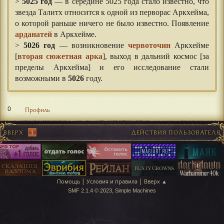
>
5025 год
— в середине 5025 года стало известно, что
звезда Талитх относится к одной из перворас Аркхейма,
о которой раньше ничего не было известно. Появление
арданатей
в Аркхейме.
>
5026 год
— возникновение
червоточин
Аркхейме
[
вторая сюжетная арка
], выход в дальний космос [за
пределы Аркхейма] и его исследование стали
возможными в
5026
году.
0
Профиль
ВВЕРХ
1
ДЕЙСТВИЯ ПОЛЬЗОВАТЕЛЯ
|
|
Помощь
Условия и правила
Вверх ▲
,
SMF 2.1.4 © 2023
Simple Machines