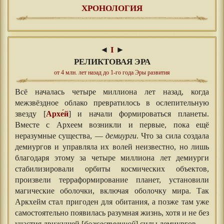
ХРОНОЛОГИЯ
◄
I
►
РЕЛИКТОВАЯ ЭРА
от 4 млн. лет назад до 1-го года Эры развития
Всё началась четыре миллиона лет назад, когда
межзвёздное облако превратилось в ослепительную
звезду [
Архе́й
] и начали формироваться планеты.
Вместе с Археем возникли и первые, пока ещё
неразумные существа, —
демиурги
. Что за сила создала
демиургов и управляла их волей неизвестно, но лишь
благодаря этому за четыре миллиона лет демиурги
стабилизировали орбиты космических объектов,
произвели терраформирование планет, установили
магические оболочки, включая оболочку мира. Так
Аркхейм стал пригоден для обитания, а позже там уже
самостоятельно появилась разумная жизнь, хотя и не без