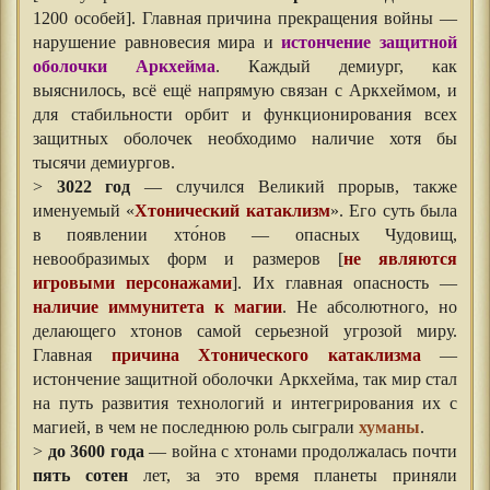
1200 особей]. Главная причина прекращения войны —
нарушение равновесия мира и
истончение защитной
оболочки Аркхейма
. Каждый демиург, как
выяснилось, всё ещё напрямую связан с Аркхеймом, и
для стабильности орбит и функционирования всех
защитных оболочек необходимо наличие хотя бы
тысячи демиургов.
>
3022 год
— случился Великий прорыв, также
именуемый «
Хтонический катаклизм
». Его суть была
в появлении хто́нов — опасных Чудовищ,
невообразимых форм и размеров [
не являются
игровыми персонажами
]. Их главная опасность —
наличие иммунитета к магии
. Не абсолютного, но
делающего хтонов самой серьезной угрозой миру.
Главная
причина Хтонического катаклизма
—
истончение защитной оболочки Аркхейма, так мир стал
на путь развития технологий и интегрирования их с
магией, в чем не последнюю роль сыграли
хуманы
.
>
до 3600 года
— война с хтонами продолжалась почти
пять сотен
лет, за это время планеты приняли