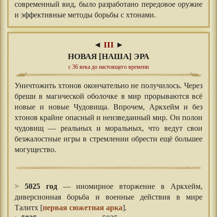
современный вид, было разработано передовое оружие
и эффективные методы борьбы с хтонами.
◄
III
►
НОВАЯ [НАША] ЭРА
с 36 века до настоящего времени
Уничтожить хтонов окончательно не получилось. Через
бреши в магической оболочке в мир прорываются всё
новые и новые Чудовища. Впрочем, Аркхейм и без
хтонов крайне опасный и неизведанный мир. Он полон
чудовищ — реальных и моральных, что ведут свои
безжалостные игры в стремлении обрести ещё большее
могущество.
⠀
⠀
>
5025 год
— иномирное вторжение в Аркхейм,
диверсионная борьба и военные действия в мире
Талитх [
первая сюжетная арка
].