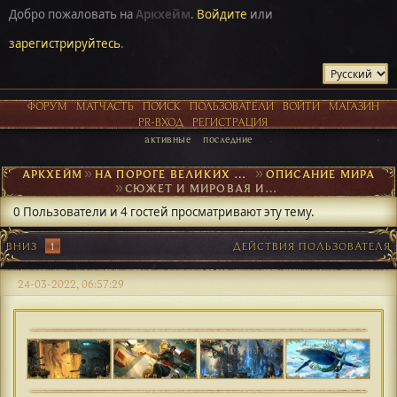
Добро пожаловать на
Аркхейм
.
Войдите
или
зарегистрируйтесь
.
ФОРУМ
МАТЧАСТЬ
ПОИСК
ПОЛЬЗОВАТЕЛИ
ВОЙТИ
МАГАЗИН
PR-ВХОД
РЕГИСТРАЦИЯ
активные
последние
АРКХЕЙМ
►
НА ПОРОГЕ ВЕЛИКИХ ОТКРЫТИЙ
►
ОПИСАНИЕ МИРА
►
СЮЖЕТ И МИРОВАЯ ИСТОРИЯ
0 Пользователи и 4 гостей просматривают эту тему.
ВНИЗ
1
ДЕЙСТВИЯ ПОЛЬЗОВАТЕЛЯ
24-03-2022, 06:57:29