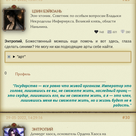
ЦЗИН БЭЙЮАНЬ
Эон-хтоник. Советник по особым вопросам Владыки
Некроделлы Инфирмукса. Великий князь, области
Наньнина.
948
601
280
Энтропий
, Божественный можешь еще помочь и вот здесь, глаза
сделать синими? Не могу ни как подходящие арты себе найти.
"арт"
0
Профиль
"Государство — все равно что живой организм. Император это
голова, лишившись ее вы, не сможете жить, наследный принц —
это сердце, лишившись его, вы не сможете жить, а я — это член,
лишившись меня вы сможете жить, но и жизнь будет не в
радость."
#30
29-05-2022, 14:29:16
ЭНТРОПИЙ
Демиург хаоса, основатель Ордена Хаоса на