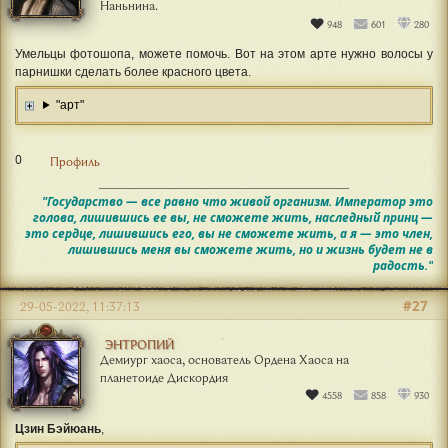
Наньнина.
948
601
280
Умельцы фотошопа, можете помочь. Вот на этом арте нужно волосы у
парнишки сделать более красного цвета.
"арт"
0
Профиль
"Государство — все равно что живой организм. Император это
голова, лишившись ее вы, не сможете жить, наследный принц —
это сердце, лишившись его, вы не сможете жить, а я — это член,
лишившись меня вы сможете жить, но и жизнь будет не в
радость."
#27
29-05-2022, 11:37:13
ЭНТРОПИЙ
Демиург хаоса, основатель Ордена Хаоса на
планетоиде Дискордия
4558
858
930
Цзин Бэйюань
,