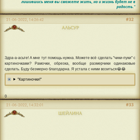
лишившись меня вы сможете жить, но и жизнь будет не в
радость."
#32
21-06-2022, 14:26:42
АЛЬСУР
Здра-а-асьте! А мне тут помощь нужна. Можете всё сделать "чики-пуки" с
картиночками? Рамочки, обрезка, вообще размерчики одинаковые
сделать. Буду безмерно благодарна. Я устала с ними возиться😂😂
"Картиночки!"
0
#33
21-06-2022, 14:32:01
ШЕЙЛИНА