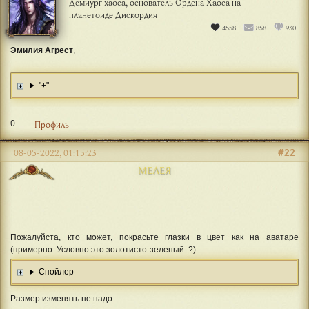
Демиург хаоса, основатель Ордена Хаоса на
планетоиде Дискордия
4558
858
930
Эмилия Агрест
,
"+"
0
Профиль
#22
08-05-2022, 01:15:23
МЕЛЕЯ
Пожалуйста, кто может, покрасьте глазки в цвет как на аватаре
(примерно. Условно это золотисто-зеленый..?).
Спойлер
Размер изменять не надо.