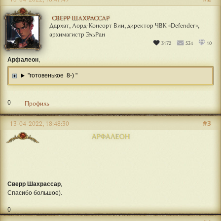
СВЕРР ШАХРАССАР
Дархат, Лорд-Консорт Вии, директор ЧВК «Defender»,
архимагистр ЭльРан
3172
534
10
Арфалеон
,
"готовенькое 8-) "
0
Профиль
#3
13-04-2022, 18:48:30
АРФАЛЕОН
Сверр Шахрассар
,
Спасибо большое).
0