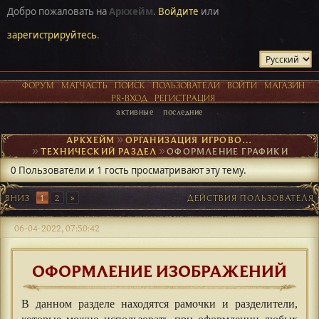
Добро пожаловать на
Аркхейм
.
Войдите
или
зарегистрируйтесь
.
ФОРУМ
МАТЧАСТЬ
ПОИСК
ПОЛЬЗОВАТЕЛИ
ВОЙТИ
МАГАЗИН
PR-ВХОД
РЕГИСТРАЦИЯ
активные
последние
АРКХЕЙМ
►
ОРГАНИЗАЦИЯ ИГРОВОГО ПРОЦЕССА
►
ТЕХНИЧЕСКИЙ РАЗДЕЛ
►
ОФОРМЛЕНИЕ ГРАФИКИ
0 Пользователи и 1 гость просматривают эту тему.
ВНИЗ
1
2
ДЕЙСТВИЯ ПОЛЬЗОВАТЕЛЯ
06-04-2022, 07:50:42
ОФОРМЛЕНИЕ ИЗОБРАЖЕНИЙ
В данном разделе находятся рамочки и разделители,