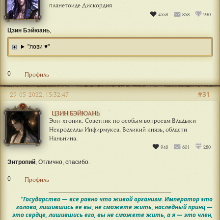
планетоиде Дискордия
4558
858
930
Цзин Бэйюань
,
"лови ♥"
0
Профиль
#31
29-05-2022, 15:32:47
ЦЗИН БЭЙЮАНЬ
Эон-хтоник. Советник по особым вопросам Владыки
Некроделлы Инфирмукса. Великий князь, области
Наньнина.
948
601
280
Энтропий
, Отлично, спасибо.
0
Профиль
"Государство — все равно что живой организм. Император это
голова, лишившись ее вы, не сможете жить, наследный принц —
это сердце, лишившись его, вы не сможете жить, а я — это член,