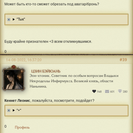
Может быть кто-то сможет обрезать под аватар/бронь?
"Тык"
Буду крайне признателен <3 всем откликнувшимся.
0
#39
14-08-2022, 16:37:20
ЦЗИН БЭЙЮАНЬ
Эон-хтоник. Советник по особым вопросам Владыки
Некроделлы Инфирмукса. Великий князь, области
Наньнина.
948
601
280
Кеннет Леонис
, пожалуйста, посмотрите, подойдет?
"+"
0
Профиль