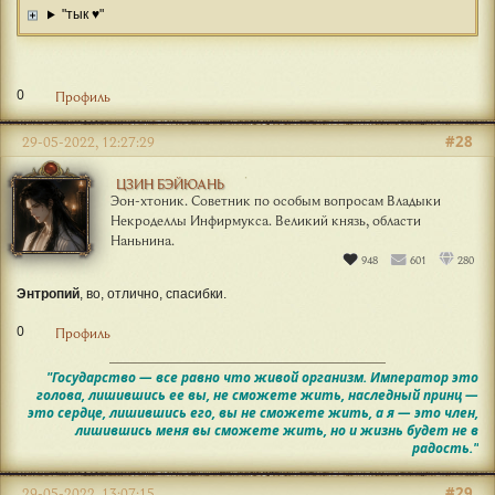
"тык ♥"
0
Профиль
#28
29-05-2022, 12:27:29
ЦЗИН БЭЙЮАНЬ
Эон-хтоник. Советник по особым вопросам Владыки
Некроделлы Инфирмукса. Великий князь, области
Наньнина.
948
601
280
Энтропий
, во, отлично, спасибки.
0
Профиль
"Государство — все равно что живой организм. Император это
голова, лишившись ее вы, не сможете жить, наследный принц —
это сердце, лишившись его, вы не сможете жить, а я — это член,
лишившись меня вы сможете жить, но и жизнь будет не в
радость."
#29
29-05-2022, 13:07:15