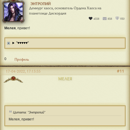
ЭНТРОПИЙ
Демиург хаоса, основатель Ордена Хаоса на
планетоиде Дискордия
4558
858
930
Мелея
, привет!
"♥♥♥♥♥"
0
Профиль
#11
17-04-2022, 17:13:55
МЕЛЕЯ
Цитата: "Энтропий"
Мелея, привет!