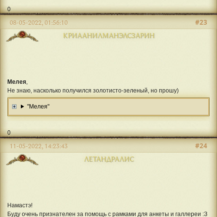
0
#23
08-05-2022, 01:56:10
КРИААНИЛМАНЭЛСЗАРИН
Мелея
,
Не знаю, насколько получился золотисто-зеленый, но прошу)
"Мелея"
0
#24
11-05-2022, 14:23:43
ЛЕТАНДРАЛИС
Намастэ!
Буду очень признателен за помощь с рамками для анкеты и галлереи :З