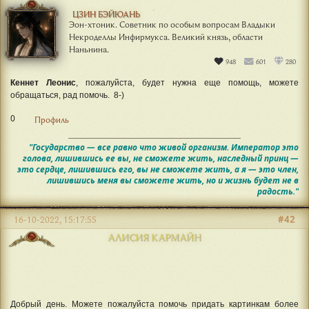
ЦЗИН БЭЙЮАНЬ
Эон-хтоник. Советник по особым вопросам Владыки
Некроделлы Инфирмукса. Великий князь, области
Наньнина.
948
601
280
Кеннет Леонис
, пожалуйста, будет нужна еще помощь, можете
обращаться, рад помочь. 8-)
0
Профиль
"Государство — все равно что живой организм. Император это
голова, лишившись ее вы, не сможете жить, наследный принц —
это сердце, лишившись его, вы не сможете жить, а я — это член,
лишившись меня вы сможете жить, но и жизнь будет не в
радость."
#42
16-10-2022, 15:17:55
АЛИСИЯ КАРМАЙН
Добрый день. Можете пожалуйста помочь придать картинкам более