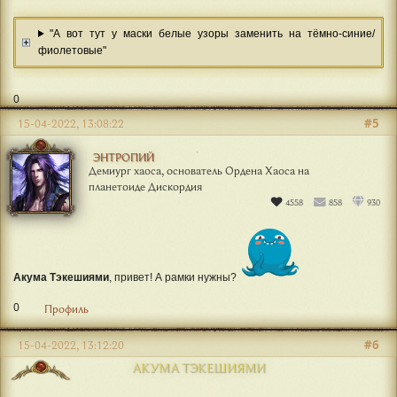
"А вот тут у маски белые узоры заменить на тёмно-синие/
фиолетовые"
0
#5
15-04-2022, 13:08:22
ЭНТРОПИЙ
Демиург хаоса, основатель Ордена Хаоса на
планетоиде Дискордия
4558
858
930
Акума Тэкешиями
, привет! А рамки нужны?
0
Профиль
#6
15-04-2022, 13:12:20
АКУМА ТЭКЕШИЯМИ