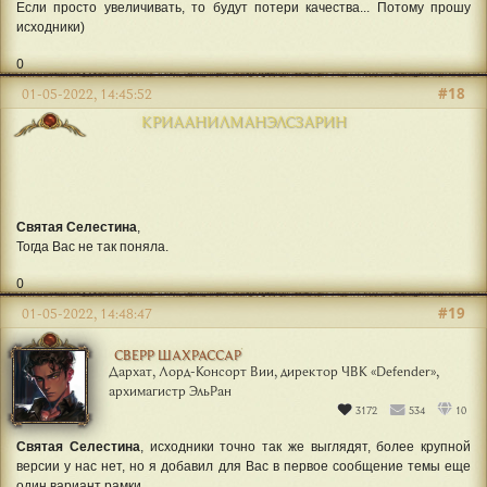
Если просто увеличивать, то будут потери качества... Потому прошу
исходники)
0
#18
01-05-2022, 14:45:52
КРИААНИЛМАНЭЛСЗАРИН
Святая Селестина
,
Тогда Вас не так поняла.
0
#19
01-05-2022, 14:48:47
СВЕРР ШАХРАССАР
Дархат, Лорд-Консорт Вии, директор ЧВК «Defender»,
архимагистр ЭльРан
3172
534
10
Святая Селестина
, исходники точно так же выглядят, более крупной
версии у нас нет, но я добавил для Вас в первое сообщение темы еще
один вариант рамки