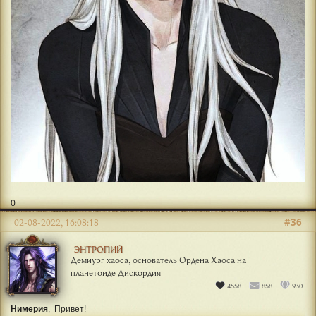
0
#36
02-08-2022, 16:08:18
ЭНТРОПИЙ
Демиург хаоса, основатель Ордена Хаоса на
планетоиде Дискордия
4558
858
930
Нимерия
, Привет!