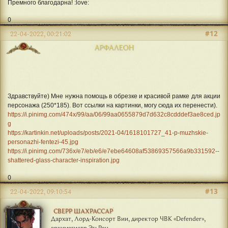
Премного благодарна! :love:
0
#12
22-04-2022, 00:21:02
АРФАЛЕОН
Здравствуйте) Мне нужна помощь в обрезке и красивой рамке для акции
персонажа (250*185). Вот ссылки на картинки, могу сюда их перенести).
https://i.pinimg.com/474x/99/aa/06/99aa0655879d7d632c8cdddef3ae8ced.jp
g
https://kartinkin.net/uploads/posts/2021-04/1618101727_41-p-muzhskie-
personazhi-fentezi-45.jpg
https://i.pinimg.com/736x/e7/eb/e6/e7ebe64608af53869357566a9b331592--
shattered-glass-character-inspiration.jpg
0
#13
22-04-2022, 09:10:54
СВЕРР ШАХРАССАР
Дархат, Лорд-Консорт Вии, директор ЧВК «Defender»,
архимагистр ЭльРан