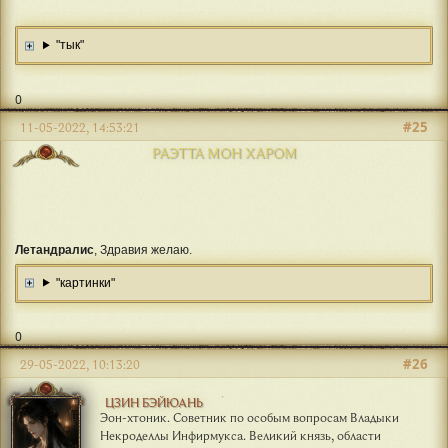
"тык"
0
#25
11-05-2022, 14:53:21
РАЭТТА МОН ХАРОМ
Летандралис
, Здравия желаю.
"картинки"
0
#26
29-05-2022, 10:13:20
ЦЗИН БЭЙЮАНЬ
Эон-хтоник. Советник по особым вопросам Владыки
Некроделлы Инфирмукса. Великий князь, области