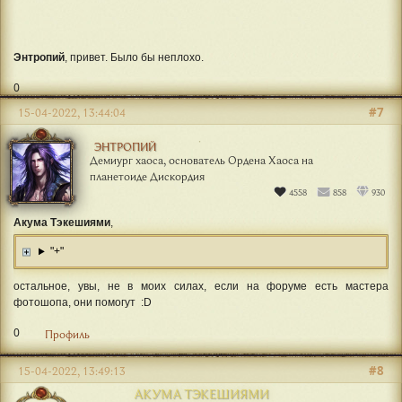
Энтропий
, привет. Было бы неплохо.
0
#7
15-04-2022, 13:44:04
ЭНТРОПИЙ
Демиург хаоса, основатель Ордена Хаоса на
планетоиде Дискордия
4558
858
930
Акума Тэкешиями
,
"+"
остальное, увы, не в моих силах, если на форуме есть мастера
фотошопа, они помогут :D
0
Профиль
#8
15-04-2022, 13:49:13
АКУМА ТЭКЕШИЯМИ