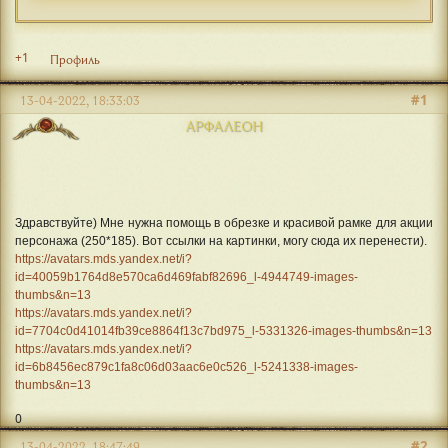
+1
Профиль
#1
13-04-2022, 18:33:03
АРФАЛЕОН
Здравствуйте) Мне нужна помощь в обрезке и красивой рамке для акции
персонажа (250*185). Вот ссылки на картинки, могу сюда их перенести).
https://avatars.mds.yandex.net/i?
id=40059b1764d8e570ca6d469fabf82696_l-4944749-images-
thumbs&n=13
https://avatars.mds.yandex.net/i?
id=7704c0d41014fb39ce8864f13c7bd975_l-5331326-images-thumbs&n=13
https://avatars.mds.yandex.net/i?
id=6b8456ec879c1fa8c06d03aac6e0c526_l-5241338-images-
thumbs&n=13
0
#2
13-04-2022, 18:47:49