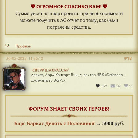
💖 ОГРОМНОЕ СПАСИБО ВАМ! 💖
Сумма уйдет на пиар проекта, при необходимости
можете получить в ЛС отчет по тому, как были
потрачены средства.
+3
Профиль
#18
30-05-2025, 11:35:12
СВЕРР ШАХРАССАР
Дархат, Лорд-Консорт Вии, директор ЧВК «Defender»,
архимагистр ЭльРан
3172
534
10
ФОРУМ ЗНАЕТ СВОИХ ГЕРОЕВ!
Барс Баркас Девять с Половиной
→
5000
руб.