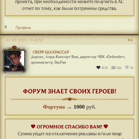
проекта, при необходимости можете получить в ЛС
отчет по тому, как были потрачены средства.
0
Профиль
#4
01-09-2023, 19:42:52
СВЕРР ШАХРАССАР
Дархат, Лорд-Консорт Вии, директор ЧВК «Defender»,
архимагистр ЭльРан
3172
534
10
ФОРУМ ЗНАЕТ СВОИХ ГЕРОЕВ!
Фортуна
→
1000
руб.
💖 ОГРОМНОЕ СПАСИБО ВАМ! 💖
Сумма уйдет на отключение рекламы и/или пиар