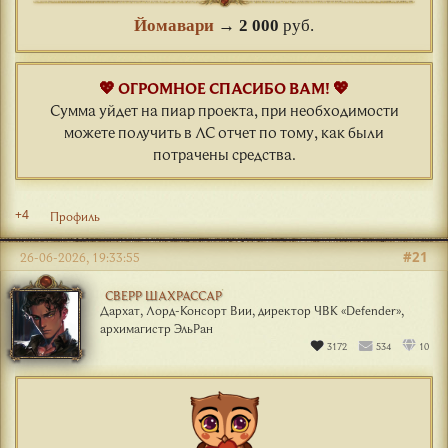
Йомавари
→
2 000
руб.
💖 ОГРОМНОЕ СПАСИБО ВАМ! 💖
Сумма уйдет на пиар проекта, при необходимости
можете получить в ЛС отчет по тому, как были
потрачены средства.
+4
Профиль
#21
26-06-2026, 19:33:55
СВЕРР ШАХРАССАР
Дархат, Лорд-Консорт Вии, директор ЧВК «Defender»,
архимагистр ЭльРан
3172
534
10