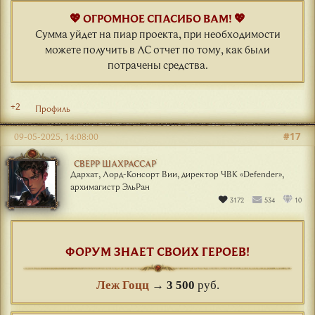
💖 ОГРОМНОЕ СПАСИБО ВАМ! 💖
Сумма уйдет на пиар проекта, при необходимости
можете получить в ЛС отчет по тому, как были
потрачены средства.
+2
Профиль
#17
09-05-2025, 14:08:00
СВЕРР ШАХРАССАР
Дархат, Лорд-Консорт Вии, директор ЧВК «Defender»,
архимагистр ЭльРан
3172
534
10
ФОРУМ ЗНАЕТ СВОИХ ГЕРОЕВ!
Леж Гоцц
→
3 500
руб.