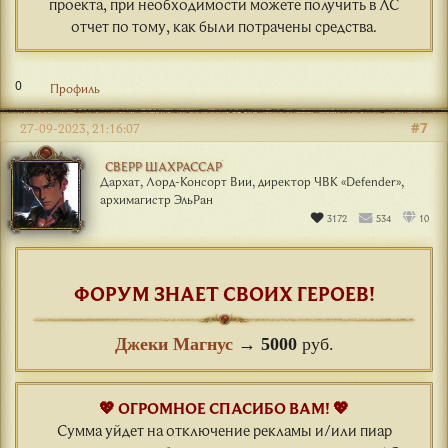
проекта, при необходимости можете получить в ЛС
отчет по тому, как были потрачены средства.
0
Профиль
#7
27-09-2023, 21:16:07
СВЕРР ШАХРАССАР
Дархат, Лорд-Консорт Вии, директор ЧВК «Defender»,
архимагистр ЭльРан
3172
534
10
ФОРУМ ЗНАЕТ СВОИХ ГЕРОЕВ!
Джеки Магнус
→
5000
руб.
💖 ОГРОМНОЕ СПАСИБО ВАМ! 💖
Сумма уйдет на отключение рекламы и/или пиар