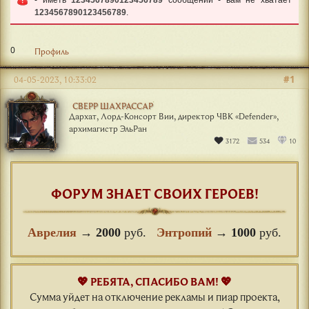
1234567890123456789
.
0
Профиль
#1
04-05-2023, 10:33:02
СВЕРР ШАХРАССАР
Дархат, Лорд-Консорт Вии, директор ЧВК «Defender»,
архимагистр ЭльРан
3172
534
10
ФОРУМ ЗНАЕТ СВОИХ ГЕРОЕВ!
Аврелия
→
2000
руб.
Энтропий
→
1000
руб.
💖 РЕБЯТА, СПАСИБО ВАМ! 💖
Сумма уйдет на отключение рекламы и пиар проекта,