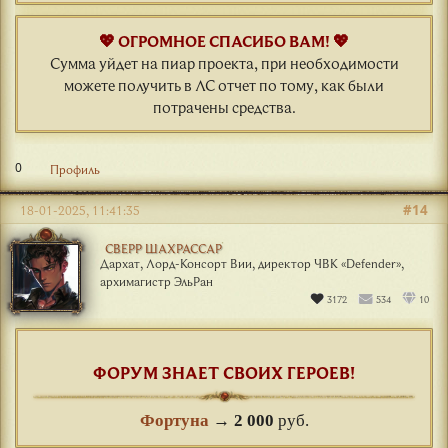
💖 ОГРОМНОЕ СПАСИБО ВАМ! 💖
Сумма уйдет на пиар проекта, при необходимости
можете получить в ЛС отчет по тому, как были
потрачены средства.
0
Профиль
#14
18-01-2025, 11:41:35
СВЕРР ШАХРАССАР
Дархат, Лорд-Консорт Вии, директор ЧВК «Defender»,
архимагистр ЭльРан
3172
534
10
ФОРУМ ЗНАЕТ СВОИХ ГЕРОЕВ!
Фортуна
→
2 000
руб.