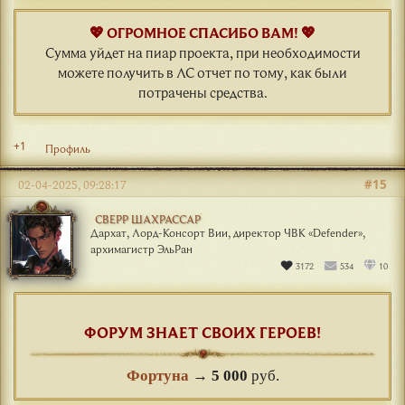
💖 ОГРОМНОЕ СПАСИБО ВАМ! 💖
Сумма уйдет на пиар проекта, при необходимости
можете получить в ЛС отчет по тому, как были
потрачены средства.
+1
Профиль
#15
02-04-2025, 09:28:17
СВЕРР ШАХРАССАР
Дархат, Лорд-Консорт Вии, директор ЧВК «Defender»,
архимагистр ЭльРан
3172
534
10
ФОРУМ ЗНАЕТ СВОИХ ГЕРОЕВ!
Фортуна
→
5 000
руб.