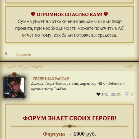
💖 ОГРОМНОЕ СПАСИБО ВАМ! 💖
Сумма уйдет на отключение рекламы и/или пиар
проекта, при необходимости можете получить в ЛС
отчет по тому, как были потрачены средства.
0
Профиль
#11
24-08-2024, 09:54:56
СВЕРР ШАХРАССАР
Дархат, Лорд-Консорт Вии, директор ЧВК «Defender»,
архимагистр ЭльРан
3172
534
10
ФОРУМ ЗНАЕТ СВОИХ ГЕРОЕВ!
Фортуна
→
1000
руб.