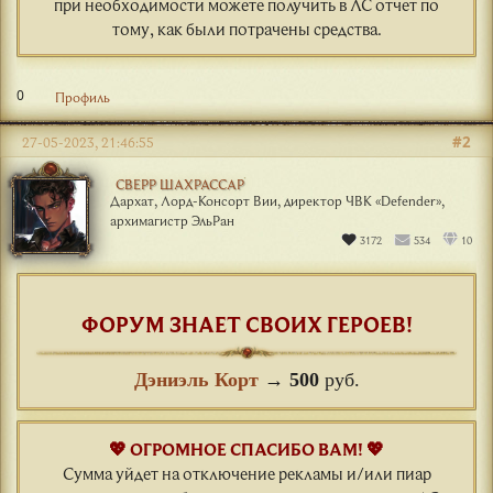
при необходимости можете получить в ЛС отчет по
тому, как были потрачены средства.
0
Профиль
#2
27-05-2023, 21:46:55
СВЕРР ШАХРАССАР
Дархат, Лорд-Консорт Вии, директор ЧВК «Defender»,
архимагистр ЭльРан
3172
534
10
ФОРУМ ЗНАЕТ СВОИХ ГЕРОЕВ!
Дэниэль Корт
→
500
руб.
💖 ОГРОМНОЕ СПАСИБО ВАМ! 💖
Сумма уйдет на отключение рекламы и/или пиар