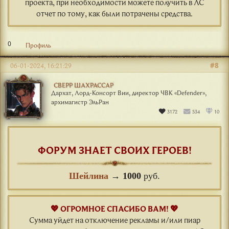
проекта, при необходимости можете получить в ЛС
отчет по тому, как были потрачены средства.
0
Профиль
#8
06-01-2024, 16:21:29
СВЕРР ШАХРАССАР
Дархат, Лорд-Консорт Вии, директор ЧВК «Defender»,
архимагистр ЭльРан
3172
534
10
ФОРУМ ЗНАЕТ СВОИХ ГЕРОЕВ!
Шейлина
→
1000
руб.
💖 ОГРОМНОЕ СПАСИБО ВАМ! 💖
Сумма уйдет на отключение рекламы и/или пиар