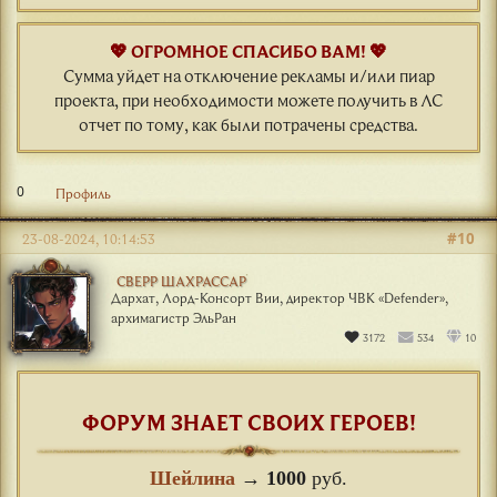
💖 ОГРОМНОЕ СПАСИБО ВАМ! 💖
Сумма уйдет на отключение рекламы и/или пиар
проекта, при необходимости можете получить в ЛС
отчет по тому, как были потрачены средства.
0
Профиль
#10
23-08-2024, 10:14:53
СВЕРР ШАХРАССАР
Дархат, Лорд-Консорт Вии, директор ЧВК «Defender»,
архимагистр ЭльРан
3172
534
10
ФОРУМ ЗНАЕТ СВОИХ ГЕРОЕВ!
Шейлина
→
1000
руб.