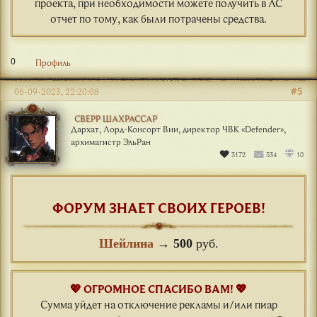
проекта, при необходимости можете получить в ЛС
отчет по тому, как были потрачены средства.
0
Профиль
#5
06-09-2023, 22:20:08
СВЕРР ШАХРАССАР
Дархат, Лорд-Консорт Вии, директор ЧВК «Defender»,
архимагистр ЭльРан
3172
534
10
ФОРУМ ЗНАЕТ СВОИХ ГЕРОЕВ!
Шейлина
→
500
руб.
💖 ОГРОМНОЕ СПАСИБО ВАМ! 💖
Сумма уйдет на отключение рекламы и/или пиар