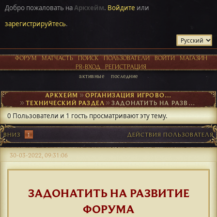
Добро пожаловать на
Аркхейм
.
Войдите
или
зарегистрируйтесь
.
ФОРУМ
МАТЧАСТЬ
ПОИСК
ПОЛЬЗОВАТЕЛИ
ВОЙТИ
МАГАЗИН
PR-ВХОД
РЕГИСТРАЦИЯ
активные
последние
АРКХЕЙМ
►
ОРГАНИЗАЦИЯ ИГРОВОГО ПРОЦЕССА
►
ТЕХНИЧЕСКИЙ РАЗДЕЛ
►
ЗАДОНАТИТЬ НА РАЗВИТИЕ ФОРУМА
0 Пользователи и 1 гость просматривают эту тему.
ВНИЗ
1
ДЕЙСТВИЯ ПОЛЬЗОВАТЕЛЯ
30-03-2022, 09:31:06
ЗАДОНАТИТЬ НА РАЗВИТИЕ
ФОРУМА