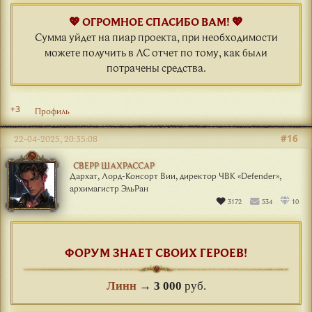
💖 ОГРОМНОЕ СПАСИБО ВАМ! 💖
Сумма уйдет на пиар проекта, при необходимости
можете получить в ЛС отчет по тому, как были
потрачены средства.
+3
Профиль
#16
22-04-2025, 20:35:08
СВЕРР ШАХРАССАР
Дархат, Лорд-Консорт Вии, директор ЧВК «Defender»,
архимагистр ЭльРан
3172
534
10
ФОРУМ ЗНАЕТ СВОИХ ГЕРОЕВ!
Линн
→
3 000
руб.