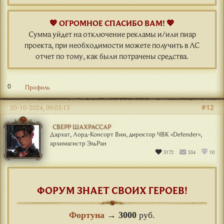
💖 ОГРОМНОЕ СПАСИБО ВАМ! 💖
Сумма уйдет на отключение рекламы и/или пиар
проекта, при необходимости можете получить в ЛС
отчет по тому, как были потрачены средства.
0
Профиль
#12
20-10-2024, 09:03:13
СВЕРР ШАХРАССАР
Дархат, Лорд-Консорт Вии, директор ЧВК «Defender»,
архимагистр ЭльРан
3172
534
10
ФОРУМ ЗНАЕТ СВОИХ ГЕРОЕВ!
Фортуна
→
3000
руб.