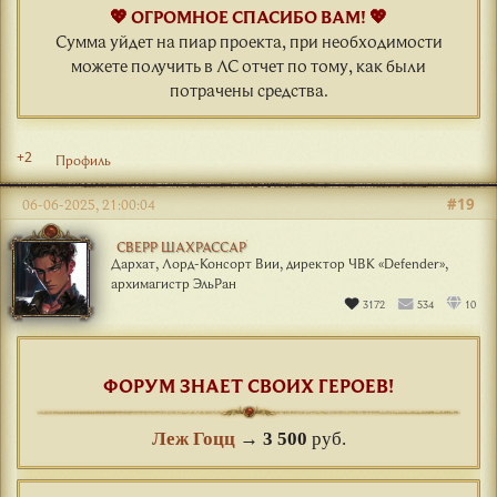
💖 ОГРОМНОЕ СПАСИБО ВАМ! 💖
Сумма уйдет на пиар проекта, при необходимости
можете получить в ЛС отчет по тому, как были
потрачены средства.
+2
Профиль
#19
06-06-2025, 21:00:04
СВЕРР ШАХРАССАР
Дархат, Лорд-Консорт Вии, директор ЧВК «Defender»,
архимагистр ЭльРан
3172
534
10
ФОРУМ ЗНАЕТ СВОИХ ГЕРОЕВ!
Леж Гоцц
→
3 500
руб.