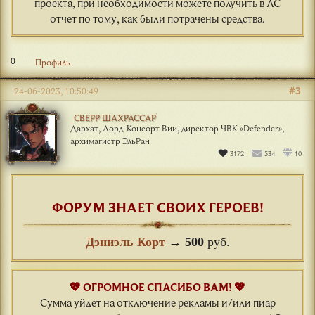
проекта, при необходимости можете получить в ЛС
отчет по тому, как были потрачены средства.
0
Профиль
#3
24-06-2023, 10:50:49
СВЕРР ШАХРАССАР
Дархат, Лорд-Консорт Вии, директор ЧВК «Defender»,
архимагистр ЭльРан
3172
534
10
ФОРУМ ЗНАЕТ СВОИХ ГЕРОЕВ!
Дэниэль Корт
→
500
руб.
💖 ОГРОМНОЕ СПАСИБО ВАМ! 💖
Сумма уйдет на отключение рекламы и/или пиар