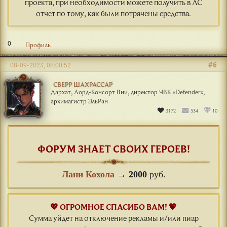
проекта, при необходимости можете получить в ЛС
отчет по тому, как были потрачены средства.
0
Профиль
#6
08-09-2023, 08:00:52
СВЕРР ШАХРАССАР
Дархат, Лорд-Консорт Вии, директор ЧВК «Defender»,
архимагистр ЭльРан
3172
534
10
ФОРУМ ЗНАЕТ СВОИХ ГЕРОЕВ!
Лани Кохола
→
2000
руб.
💖 ОГРОМНОЕ СПАСИБО ВАМ! 💖
Сумма уйдет на отключение рекламы и/или пиар