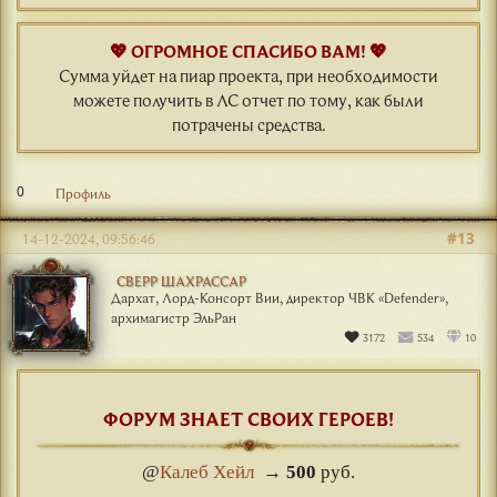
💖 ОГРОМНОЕ СПАСИБО ВАМ! 💖
Сумма уйдет на пиар проекта, при необходимости
можете получить в ЛС отчет по тому, как были
потрачены средства.
0
Профиль
#13
14-12-2024, 09:56:46
СВЕРР ШАХРАССАР
Дархат, Лорд-Консорт Вии, директор ЧВК «Defender»,
архимагистр ЭльРан
3172
534
10
ФОРУМ ЗНАЕТ СВОИХ ГЕРОЕВ!
@
Калеб Хейл
→
500
руб.