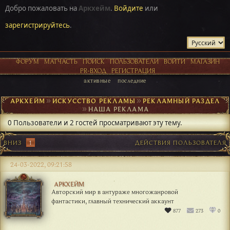
Добро пожаловать на
Аркхейм
.
Войдите
или
зарегистрируйтесь
.
ФОРУМ
МАТЧАСТЬ
ПОИСК
ПОЛЬЗОВАТЕЛИ
ВОЙТИ
МАГАЗИН
PR-ВХОД
РЕГИСТРАЦИЯ
активные
последние
АРКХЕЙМ
►
ИСКУССТВО РЕКЛАМЫ
►
РЕКЛАМНЫЙ РАЗДЕЛ
►
НАША РЕКЛАМА
0 Пользователи и 2 гостей просматривают эту тему.
ВНИЗ
1
ДЕЙСТВИЯ ПОЛЬЗОВАТЕЛЯ
24-03-2022, 09:21:58
АРКХЕЙМ
Авторский мир в антураже многожанровой
фантастики, главный технический аккаунт
877
273
0