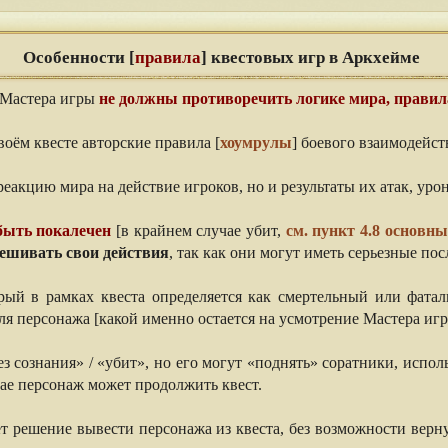
Особенности [
правила
] квестовых игр в Аркхейме
 Мастера игры
не должны противоречить логике мира, правил
воём квесте авторские правила [
хоумрулы
] боевого взаимодейст
реакцию мира на действие игроков, но и результаты их атак, ур
быть покалечен
[в крайнем случае убит,
см. пункт 4.8 основн
вешивать свои действия
, так как они могут иметь серьезные по
рый в рамках квеста определяется как смертельный или фата
я персонажа [какой именно остается на усмотрение Мастера игр
з сознания» / «убит», но его могут «поднять» соратники, испол
чае персонаж может продолжить квест.
т решение вывести персонажа из квеста, без возможности верну