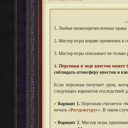
1. Любые нижеперечисленные права
⠀⠀
2. Мастер игры вправе применять в с
⠀⠀
3. Мастер игры описывает не только 
⠀⠀
4.
Персонаж в ходе квестов может 
соблюдать атмосферу квестов и вз
⠀⠀
Если персонаж получает урон, кото
следующих вариантов последствий дл
⠀⠀
»
Вариант 1.
Персонаж считается «бе
печать «
Ресурэктурус
». В таком слу
⠀⠀
»
Вариант 2
. Мастер игры принимае