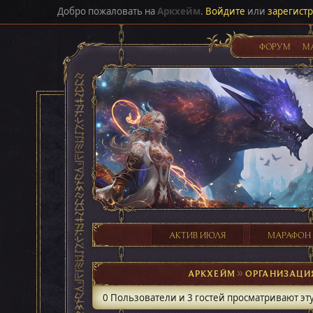
Добро пожаловать на
Аркхейм
.
Войдите
или
зарегист
ФОРУМ
М
АКТИВ ИЮЛЯ
МАРАФОН
АРКХЕЙМ
►
ОРГАНИЗАЦИ
0 Пользователи и 3 гостей просматривают эту