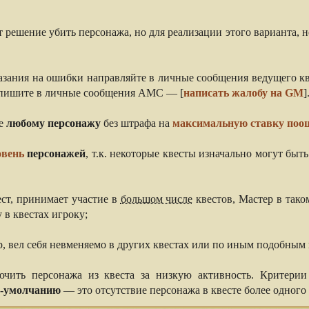
решение убить персонажа, но для реализации этого варианта, 
казания на ошибки направляйте в личные сообщения ведущего кв
 пишите в личные сообщения АМС — [
написать жалобу на GM
]
ре
любому персонажу
без штрафа на
максимальную ставку поо
овень
персонажей
, т.к. некоторые квесты изначально могут быт
ест, принимает участие в
большом числе
квестов, Мастер в тако
 в квестах игроку;
р, вел себя невменяемо в других квестах или по иным подобным
ючить персонажа из квеста за низкую активность. Критери
о-умолчанию
— это отсутствие персонажа в квесте более одного 