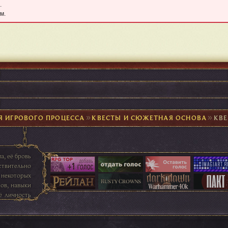
.
м.
Я ИГРОВОГО ПРОЦЕССА
►
КВЕСТЫ И СЮЖЕТНАЯ ОСНОВА
►
КВ
, её бровь
ствительно
 некоторых
ов, навыки
ё личность
кай не без
 которые
усственный