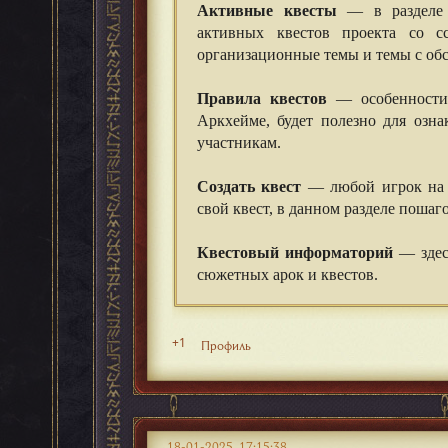
Активные квесты
— в разделе 
активных квестов проекта со с
организационные темы и темы с об
Правила квестов
— особенности 
Аркхейме, будет полезно для озн
участникам.
Создать квест
— любой игрок на 
свой квест, в данном разделе пошаго
Квестовый информаторий
— здес
сюжетных арок и квестов.
+1
Профиль
18-01-2025, 17:15:38