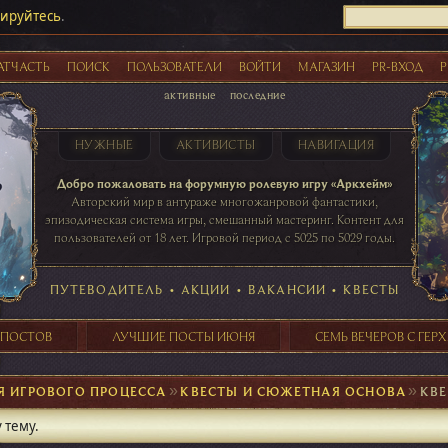
рируйтесь
.
АТЧАСТЬ
ПОИСК
ПОЛЬЗОВАТЕЛИ
ВОЙТИ
МАГАЗИН
PR-ВХОД
Р
активные
последние
НУЖНЫЕ
АКТИВИСТЫ
НАВИГАЦИЯ
Акции
Добро пожаловать на форумную ролевую игру «Аркхейм»
Авторский мир в антураже многожанровой фантастики,
эпизодическая система игры, смешанный мастеринг. Контент для
пользователей от 18 лет. Игровой период с 5025 по 5029 годы.
41 ПОСТОВ
31 ПОСТОВ
29 ПОСТОВ
24 ПОСТОВ
таблице игровой активности
ПУТЕВОДИТЕЛЬ
•
АКЦИИ
•
ВАКАНСИИ
•
КВЕСТЫ
 ПОСТОВ
ЛУЧШИЕ ПОСТЫ ИЮНЯ
СЕМЬ ВЕЧЕРОВ С ГЕР
Я ИГРОВОГО ПРОЦЕССА
►
КВЕСТЫ И СЮЖЕТНАЯ ОСНОВА
►
КВ
 тему.