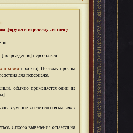
ам форума и игровому сеттингу
.
вия.
он [повреждения] персонажей.
ых правил
проекта]. Поэтому просим
следствия для персонажа.
льный, обычно применяется один из
ы]:
ьзовав умение «целительная магия» /
ться. Способ выведения остается на