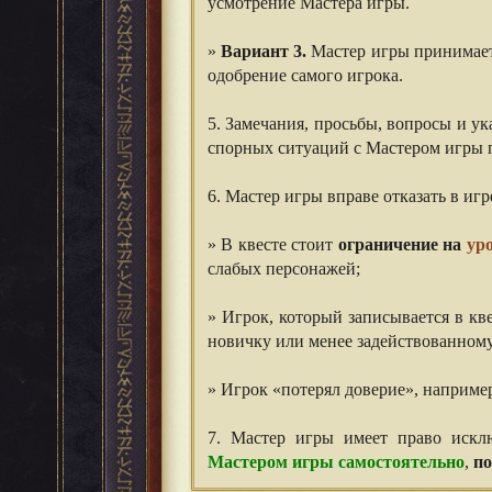
усмотрение Мастера игры.
⠀⠀
»
Вариант 3.
Мастер игры принимает 
одобрение самого игрока.
⠀⠀
5. Замечания, просьбы, вопросы и у
спорных ситуаций с Мастером игры
⠀⠀
6. Мастер игры вправе отказать в иг
⠀⠀
» В квесте стоит
ограничение на
ур
слабых персонажей;
⠀⠀
» Игрок, который записывается в кв
новичку или менее задействованному
⠀⠀
» Игрок «потерял доверие», наприме
7. Мастер игры имеет право искл
Мастером игры самостоятельно
,
п