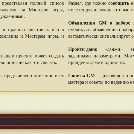
представлен полный список
Раздел, где можно
сообщить о
сылками на Мастеров игры,
полезен для игроков, которые хо
суждениями.
Объявления GM о наборе 
и правила квестовых игр в
публикуют объявления о набора
акомления и Мастерам игры, и
автоматически сигнализирует о
Пройти данж
— «данжи» — это
нашем проекте может создать
заданными параметрами. Мог
во описано как это сделать.
пройдены даже в одиночку.
ь представлено описание всех
Советы GM
— руководство по
мастера и советы по ведению кв