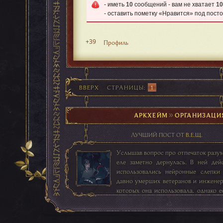
- иметь
10
сообщений - вам не хватает
10
- оставить пометку «Нравится» под посто
+39
Профиль
ВВЕРХ
СТРАНИЦЫ
1
АРКХЕЙМ
►
ОРГАНИЗАЦИ
ЛУЧШИЙ ПОСТ ОТ
В.Е.Щ.
Услышав вопрос про отпечаток разума
еле заметно дернулась. В ней дей
использовались нейронные слепки
давно умерших ветеранов и инженер
которых она использовала, однако е
сформировалась собственная, пус
фантомных воспоминаний...
периодически просачивались в иск