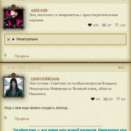
АВРЕЛИЯ
Эон, менталист и зачарователь с аристократическими
корнями.
2290
487
1420
Неактуально
0
Профиль
#41
18-04-2022, 15:51:17
ЦЗИН БЭЙЮАНЬ
Эон-хтоник. Советник по особым вопросам Владыки
Некроделлы Инфирмукса. Великий князь, области
Наньнина.
950
602
300
Ищу с кем еще можно создать эпизод.
0
Профиль
"Государство — все равно что живой организм. Император это