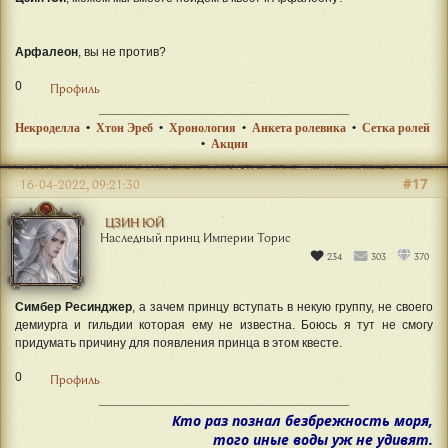
Арфалеон
, вы не против?
0
Профиль
Некроделла
•
Хтон Эреб
•
Хронология
•
Анкета ролевика
•
Сетка ролей
•
Акции
#17
16-04-2022, 09:21:30
ЦЗИН ЮЙ
Наследный принц Империи Торис
234
303
370
Симбер Ресинджер
, а зачем принцу вступать в некую группу, не своего
демиурга и гильдии которая ему не известна. Боюсь я тут не смогу
придумать причину для появления принца в этом квесте.
0
Профиль
Кто раз познал безбрежность моря,
того иные воды уж не удивят.