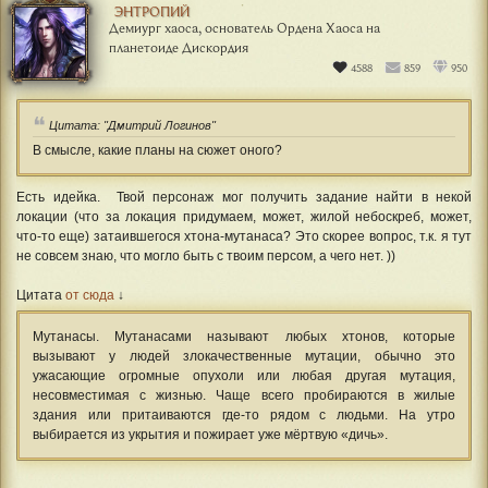
ЭНТРОПИЙ
Демиург хаоса, основатель Ордена Хаоса на
планетоиде Дискордия
4588
859
950
Цитата: "Дмитрий Логинов"
В смысле, какие планы на сюжет оного?
Есть идейка.
Твой персонаж мог получить задание найти в некой
локации (что за локация придумаем, может, жилой небоскреб, может,
что-то еще) затаившегося хтона-мутанаса? Это скорее вопрос, т.к. я тут
не совсем знаю, что могло быть с твоим персом, а чего нет. ))
Цитата
от сюда
↓
Мутанасы. Мутанасами называют любых хтонов, которые
вызывают у людей злокачественные мутации, обычно это
ужасающие огромные опухоли или любая другая мутация,
несовместимая с жизнью. Чаще всего пробираются в жилые
здания или притаиваются где-то рядом с людьми. На утро
выбирается из укрытия и пожирает уже мёртвую «дичь».