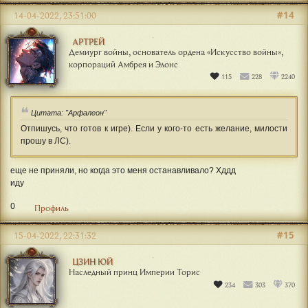
#14
14-04-2022, 23:51:00
АРТРЕЙ
Демиург войны, основатель ордена «Искусство войны»,
корпораций Амбрея и Элонс
115
228
2240
Цитата: "Арфалеон"
Отпишусь, что готов к игре). Если у кого-то есть желание, милости
прошу в ЛС).
еще не приняли, но когда это меня останавливало? Хддд
иду
0
Профиль
#15
15-04-2022, 22:31:32
ЦЗИН ЮЙ
Наследный принц Империи Торис
234
303
370