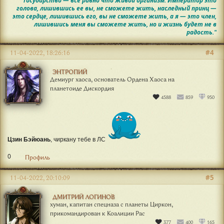
"Государство — все равно что живой организм. Император это
голова, лишившись ее вы, не сможете жить, наследный принц —
это сердце, лишившись его, вы не сможете жить, а я — это член,
лишившись меня вы сможете жить, но и жизнь будет не в
радость."
#4
11-04-2022, 18:26:16
ЭНТРОПИЙ
Демиург хаоса, основатель Ордена Хаоса на
планетоиде Дискордия
4588
859
950
Цзин Бэйюань
, чиркану тебе в ЛС
0
Профиль
#5
11-04-2022, 20:10:09
ДМИТРИЙ ЛОГИНОВ
хуман, капитан спецназа с планеты Циркон,
прикомандирован к Коалиции Рас
377
400
165