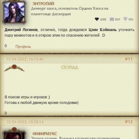
ЭНТРОПИЙ
Демиург хаоса, основатель Ордена Хаоса на
планетоиде Дискордия
4588
859
950
Дмитрий Логинов
, отлично, тогда дождемся
Цзин Бэйюань
уточнить
пару моментов и я открою эпик по спасению жителей :D
0
Профиль
#11
12-04-2022, 16:15:46
СКУЛЬД
В поиске игры и игроков :)
Готова к любой движухе кроме голодовки)
0
#12
12-04-2022, 18:38:14
ИНФИРМУКС
Этнарх-хтоник, Владыка государства-хтонократии