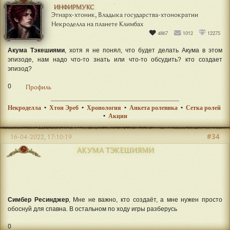
ИНФИРМУКС
Этнарх-хтоник, Владыка государства-хтонократии
Некроделла на планете Климбах
4867
1012
12275
Акума Тэкешиями
, хотя я не понял, что будет делать Акума в этом
эпизоде, нам надо что-то знать или что-то обсудить? кто создает
эпизод?
0
Профиль
Некроделла
•
Хтон Эреб
•
Хронология
•
Анкета ролевика
•
Сетка ролей
•
Акции
#34
16-04-2022, 17:10:19
АКУМА ТЭКЕШИЯМИ
Симбер Ресинджер
, Мне не важно, кто создаёт, а мне нужен просто
обоснуй для спавна. В остальном по ходу игры разберусь
0