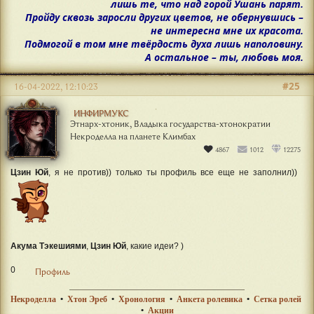
лишь те, что над горой Ушань парят.
Пройду сквозь заросли других цветов, не обернувшись –
не интересна мне их красота.
Подмогой в том мне твёрдость духа лишь наполовину.
А остальное – ты, любовь моя.
#25
16-04-2022, 12:10:23
ИНФИРМУКС
Этнарх-хтоник, Владыка государства-хтонократии
Некроделла на планете Климбах
4867
1012
12275
Цзин Юй
, я не против)) только ты профиль все еще не заполнил))
Акума Тэкешиями
,
Цзин Юй
, какие идеи? )
0
Профиль
Некроделла
•
Хтон Эреб
•
Хронология
•
Анкета ролевика
•
Сетка ролей
•
Акции