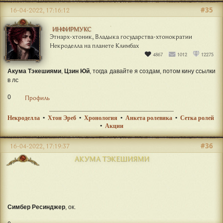
#35
16-04-2022, 17:16:12
ИНФИРМУКС
Этнарх-хтоник, Владыка государства-хтонократии
Некроделла на планете Климбах
4867
1012
12275
Акума Тэкешиями
,
Цзин Юй
, тогда давайте я создам, потом кину ссылки
в лс
0
Профиль
Некроделла
•
Хтон Эреб
•
Хронология
•
Анкета ролевика
•
Сетка ролей
•
Акции
#36
16-04-2022, 17:19:37
АКУМА ТЭКЕШИЯМИ
Симбер Ресинджер
, ок.