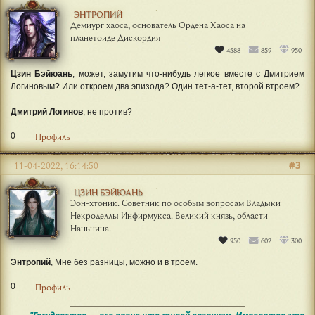
ЭНТРОПИЙ
Демиург хаоса, основатель Ордена Хаоса на
планетоиде Дискордия
4588
859
950
Цзин Бэйюань
, может, замутим что-нибудь легкое вместе с Дмитрием
Логиновым? Или откроем два эпизода? Один тет-а-тет, второй втроем?
Дмитрий Логинов
, не против?
0
Профиль
#3
11-04-2022, 16:14:50
ЦЗИН БЭЙЮАНЬ
Эон-хтоник. Советник по особым вопросам Владыки
Некроделлы Инфирмукса. Великий князь, области
Наньнина.
950
602
300
Энтропий
, Мне без разницы, можно и в троем.
0
Профиль