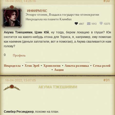
#30
16-04-2022, 14:26:16
ИНФИРМУКС
Этнарх-хтоник, Владыка государства-хтонократии
Некроделла на планете Климбах
4867
1012
12275
Акума Тэкешиями
,
Цзин Юй
, ну тогда, берем локацию в глуши? Юи
охотится на какого-нибудь хтона для Ториса, я, например, ему помогаю
как наемник (деньги заплатили, вот и помогаю), а Акума сваливается нам
голову?
0
Профиль
Некроделла
•
Хтон Эреб
•
Хронология
•
Анкета ролевика
•
Сетка ролей
•
Акции
#31
16-04-2022, 15:07:05
АКУМА ТЭКЕШИЯМИ
Симбер Ресинджер
, похоже на план.