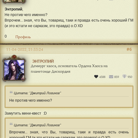
Энтропий
,
Не против чего именно?
Впрочем... зная, что Вы, товарищ, таки и правда есть очень хороший ГМ
(и это кстати не сарказм, это правда) о.О XD
0
Профиль
#6
11-04-2022, 21:33:24
ЭНТРОПИЙ
Демиург хаоса, основатель Ордена Хаоса на
планетоиде Дискордия
4588
859
950
Цитата: "Дмитрий Логинов"
Не против чего именно?
Замутить мини-квест :D
Цитата: "Дмитрий Логинов"
Впрочем... зная, что Вы, товарищ, таки и правда есть очень
хороший ГМ (и это кстати не сарказм, это правда) о.О XD