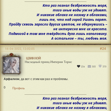
Кто раз познал безбрежность моря,
того иные воды уж не удивят.
И никакие облака не назову я облаками,
лишь те, что над горой Ушань парят.
Пройду сквозь заросли других цветов, не обернувшись –
не интересна мне их красота.
Подмогой в том мне твёрдость духа лишь наполовину.
А остальное – ты, любовь моя.
#24
16-04-2022, 12:02:05
ЦЗИН ЮЙ
Наследный принц Империи Торис
234
303
370
Арфалеон
, да вот с этим как раз и проблемы.
0
Профиль
Кто раз познал безбрежность моря,
того иные воды уж не удивят.
И никакие облака не назову я облаками,