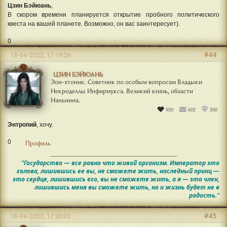
Цзин Бэйюань
,
В скором времени планируется открытие пробного политического
квеста на вашей планете. Возможно, он вас заинтересует).
0
#44
18-04-2022, 17:19:26
ЦЗИН БЭЙЮАНЬ
Эон-хтоник. Советник по особым вопросам Владыки
Некроделлы Инфирмукса. Великий князь, области
Наньнина.
950
602
300
Энтропий
, хочу.
0
Профиль
"Государство — все равно что живой организм. Император это
голова, лишившись ее вы, не сможете жить, наследный принц —
это сердце, лишившись его, вы не сможете жить, а я — это член,
лишившись меня вы сможете жить, но и жизнь будет не в
радость."
#45
18-04-2022, 17:20:02