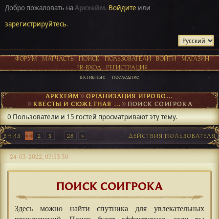
Добро пожаловать на
Аркхейм
.
Войдите
или
зарегистрируйтесь
.
ФОРУМ
МАТЧАСТЬ
ПОИСК
ПОЛЬЗОВАТЕЛИ
ВОЙТИ
МАГАЗИН
PR-ВХОД
РЕГИСТРАЦИЯ
активные
последние
АРКХЕЙМ
►
ОРГАНИЗАЦИЯ ИГРОВОГО ПРОЦЕССА
►
КВЕСТЫ И СЮЖЕТНАЯ ОСНОВА
►
ПОИСК СОИГРОКА
0 Пользователи и 15 гостей просматривают эту тему.
ВНИЗ
1
2
3
...
28
ДЕЙСТВИЯ ПОЛЬЗОВАТЕЛЯ
24-03-2022, 07:53:30
ПОИСК СОИГРОКА
Здесь можно найти спутника для увлекательных