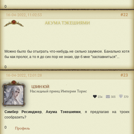
0
#22
16-04-2022, 11:02:53
АКУМА ТЭКЕШИЯМИ
Можно было бы отыграть что-нибудь не сильно заумное. Банально хотя
бы как пролог, а то я до сих пор не знаю, где б мне "заспавниться"...
0
#23
16-04-2022, 12:01:28
ЦЗИН ЮЙ
Наследный принц Империи Торис
234
303
370
Симбер Ресинджер
,
Акума Тэкешиями
, я предлагаю на троих
сообразить?
0
Профиль