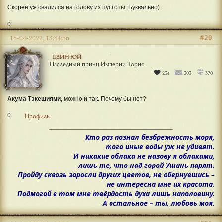
Скорее уж свалился на голову из пустоты. Буквально)
0
#29
16-04-2022, 13:44:56
ЦЗИН ЮЙ
Наследный принц Империи Торис
234
303
370
Акума Тэкешиями
, можно и так. Почему бы нет?
0
Профиль
Кто раз познал безбрежность моря,
того иные воды уж не удивят.
И никакие облака не назову я облаками,
лишь те, что над горой Ушань парят.
Пройду сквозь заросли других цветов, не обернувшись –
не интересна мне их красота.
Подмогой в том мне твёрдость духа лишь наполовину.
А остальное – ты, любовь моя.