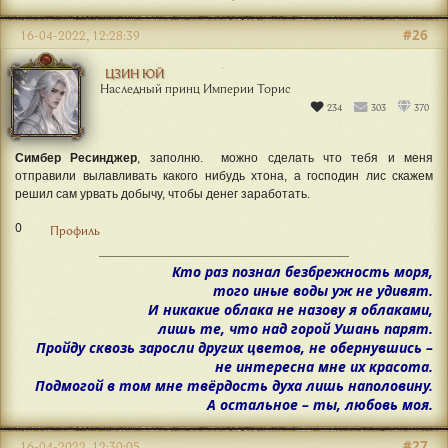
#26
16-04-2022, 12:28:39
ЦЗИН ЮЙ
Наследный принц Империи Торис
234
303
370
Симбер Ресинджер
, заполню. можно сделать что тебя и меня
отправили вылавливать какого нибудь хтона, а господин лис скажем
решил сам урвать добычу, чтобы денег заработать.
0
Профиль
Кто раз познал безбрежность моря,
того иные воды уж не удивят.
И никакие облака не назову я облаками,
лишь те, что над горой Ушань парят.
Пройду сквозь заросли других цветов, не обернувшись –
не интересна мне их красота.
Подмогой в том мне твёрдость духа лишь наполовину.
А остальное – ты, любовь моя.
#27
16-04-2022, 12:30:05