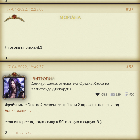
0
#37
17-04-2022, 12:25:08
МОРГАНА
Я готова к поискам!:3
0
#38
17-04-2022, 12:49:37
ЭНТРОПИЙ
Демиург хаоса, основатель Ордена Хаоса на
планетоиде Дискордия
4588
859
950
Фрэйя
, мы с Энигмой можем взять 1 или 2 игроков в наш эпизод ↓
Бог из машины
если интересно, тогда скину в ЛС краткую вводную 8-)
0
Профиль