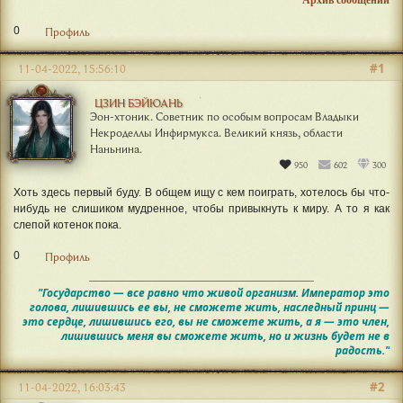
0
Профиль
#1
11-04-2022, 15:56:10
ЦЗИН БЭЙЮАНЬ
Эон-хтоник. Советник по особым вопросам Владыки
Некроделлы Инфирмукса. Великий князь, области
Наньнина.
950
602
300
Хоть здесь первый буду. В общем ищу с кем поиграть, хотелось бы что-
нибудь не слишиком мудренное, чтобы привыкнуть к миру. А то я как
слепой котенок пока.
0
Профиль
"Государство — все равно что живой организм. Император это
голова, лишившись ее вы, не сможете жить, наследный принц —
это сердце, лишившись его, вы не сможете жить, а я — это член,
лишившись меня вы сможете жить, но и жизнь будет не в
радость."
#2
11-04-2022, 16:03:43