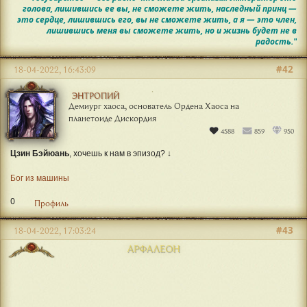
голова, лишившись ее вы, не сможете жить, наследный принц —
это сердце, лишившись его, вы не сможете жить, а я — это член,
лишившись меня вы сможете жить, но и жизнь будет не в
радость."
#42
18-04-2022, 16:43:09
ЭНТРОПИЙ
Демиург хаоса, основатель Ордена Хаоса на
планетоиде Дискордия
4588
859
950
Цзин Бэйюань
, хочешь к нам в эпизод? ↓
Бог из машины
0
Профиль
#43
18-04-2022, 17:03:24
АРФАЛЕОН