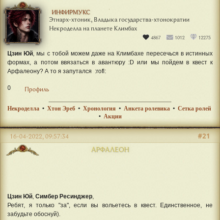
ИНФИРМУКС
Этнарх-хтоник, Владыка государства-хтонократии
Некроделла на планете Климбах
4867
1012
12275
Цзин Юй
, мы с тобой можем даже на Климбахе пересечься в истинных
формах, а потом ввязаться в авантюру :D или мы пойдем в квест к
Арфалеону? А то я запутался :rofl:
0
Профиль
Некроделла
•
Хтон Эреб
•
Хронология
•
Анкета ролевика
•
Сетка ролей
•
Акции
#21
16-04-2022, 09:57:34
АРФАЛЕОН
Цзин Юй
,
Симбер Ресинджер
,
Ребят, я только "за", если вы вольетесь в квест. Единственное, не
забудьте обоснуй).