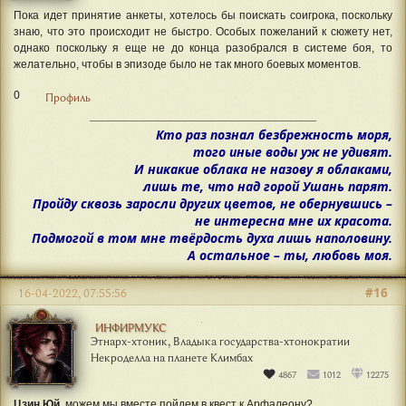
Пока идет принятие анкеты, хотелось бы поискать соигрока, поскольку
знаю, что это происходит не быстро. Особых пожеланий к сюжету нет,
однако поскольку я еще не до конца разобрался в системе боя, то
желательно, чтобы в эпизоде было не так много боевых моментов.
0
Профиль
Кто раз познал безбрежность моря,
того иные воды уж не удивят.
И никакие облака не назову я облаками,
лишь те, что над горой Ушань парят.
Пройду сквозь заросли других цветов, не обернувшись –
не интересна мне их красота.
Подмогой в том мне твёрдость духа лишь наполовину.
А остальное – ты, любовь моя.
#16
16-04-2022, 07:55:56
ИНФИРМУКС
Этнарх-хтоник, Владыка государства-хтонократии
Некроделла на планете Климбах
4867
1012
12275
Цзин Юй
, можем мы вместе пойдем в квест к Арфалеону?