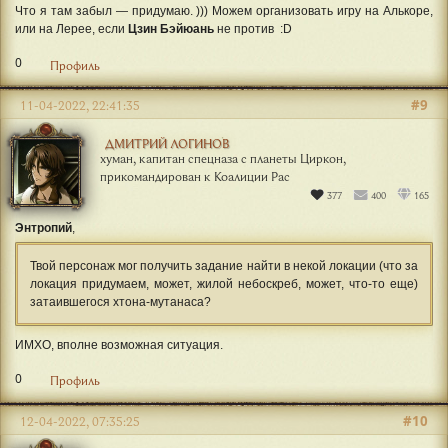
Что я там забыл — придумаю. ))) Можем организовать игру на Алькоре,
или на Лерее, если
Цзин Бэйюань
не против :D
0
Профиль
#9
11-04-2022, 22:41:35
ДМИТРИЙ ЛОГИНОВ
хуман, капитан спецназа с планеты Циркон,
прикомандирован к Коалиции Рас
377
400
165
Энтропий
,
Твой персонаж мог получить задание найти в некой локации (что за
локация придумаем, может, жилой небоскреб, может, что-то еще)
затаившегося хтона-мутанаса?
ИМХО, вполне возможная ситуация.
0
Профиль
#10
12-04-2022, 07:35:25