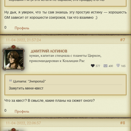
Ну дык, я уверен, что ты сам знаешь эту простую истину — хорошесть
GM зависит от хорошести соигроков, так что взаимно ;)
0
Профиль
#7
11-04-2022, 21:57:24
ДМИТРИЙ ЛОГИНОВ
хуман, капитан спецназа с планеты Циркон,
прикомандирован к Коалиции Рас
377
400
165
Цитата: "Энтропий"
Замутить мини-квест
Что за квест? В смысле, какие планы на сюжет оного?
0
Профиль
#8
11-04-2022, 22:06:57