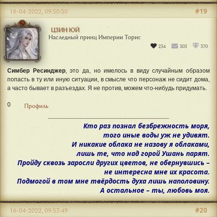
#19
16-04-2022, 09:50:50
ЦЗИН ЮЙ
Наследный принц Империи Торис
234
303
370
Симбер Ресинджер
, это да, но имелось в виду случайным образом
попасть в ту или иную ситуации, в смысле что персонаж не сидит дома,
а часто бывает в разъездах. Я не против, можем что-нибудь придумать.
0
Профиль
Кто раз познал безбрежность моря,
того иные воды уж не удивят.
И никакие облака не назову я облаками,
лишь те, что над горой Ушань парят.
Пройду сквозь заросли других цветов, не обернувшись –
не интересна мне их красота.
Подмогой в том мне твёрдость духа лишь наполовину.
А остальное – ты, любовь моя.
#20
16-04-2022, 09:53:49