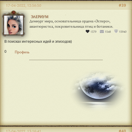
#39
17-04-2022, 12:56:50
ЭЛЕРИУМ
Демиург мира, основательница ордена «Эсперо»,
авантюристка, покровительница птиц и ботаники.
1379
1548
15940
В поисках интересных идей и эпизодов)
0
Профиль
#40
17-04-2022, 13:16:41