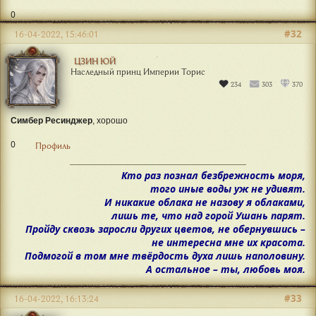
0
#32
16-04-2022, 15:46:01
ЦЗИН ЮЙ
Наследный принц Империи Торис
234
303
370
Симбер Ресинджер
, хорошо
0
Профиль
Кто раз познал безбрежность моря,
того иные воды уж не удивят.
И никакие облака не назову я облаками,
лишь те, что над горой Ушань парят.
Пройду сквозь заросли других цветов, не обернувшись –
не интересна мне их красота.
Подмогой в том мне твёрдость духа лишь наполовину.
А остальное – ты, любовь моя.
#33
16-04-2022, 16:13:24