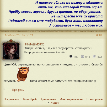
И никакие облака не назову я облаками,
лишь те, что над горой Ушань парят.
Пройду сквозь заросли других цветов, не обернувшись –
не интересна мне их красота.
Подмогой в том мне твёрдость духа лишь наполовину.
А остальное – ты, любовь моя.
#18
16-04-2022, 09:33:21
ИНФИРМУКС
Этнарх-хтоник, Владыка государства-хтонократии
Некроделла на планете Климбах
4867
1012
12275
Цзин Юй
, справедливо, но из описания я подумал, что можно было бы
вступить
тогда можем сами замутить что-то прикольное ))
0
Профиль
Некроделла
•
Хтон Эреб
•
Хронология
•
Анкета ролевика
•
Сетка ролей
•
Акции