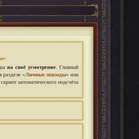
оды
на своё усмотрение
. Главный
в разделе «
Личные эпизоды
» или
т скрипт автоматического подсчёта