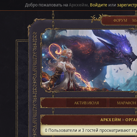
Добро пожаловать на
Аркхейм
.
Войдите
или
зарегист
ФОРУМ
М
АКТИВ ИЮЛЯ
МАРАФОН
АРКХЕЙМ
►
ОРГА
0 Пользователи и 3 гостей просматривают эту