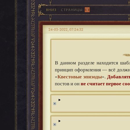
ВНИЗ
СТРАНИЦЫ
1
24-03-2022, 07:24:32
В данном разделе находится шаб
принцип оформления — всё должно 
«
Квестовые эпизоды
».
Добавлять
постов и он
не считает первое с