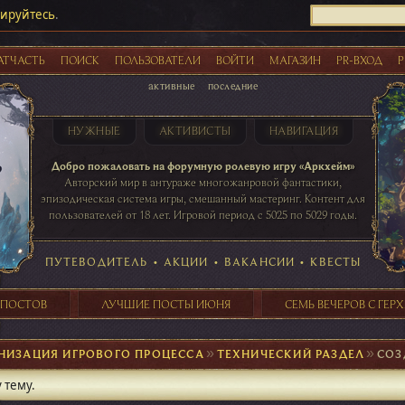
рируйтесь
.
АТЧАСТЬ
ПОИСК
ПОЛЬЗОВАТЕЛИ
ВОЙТИ
МАГАЗИН
PR-ВХОД
Р
активные
последние
НУЖНЫЕ
АКТИВИСТЫ
НАВИГАЦИЯ
Акции
Добро пожаловать на форумную ролевую игру «Аркхейм»
Авторский мир в антураже многожанровой фантастики,
эпизодическая система игры, смешанный мастеринг. Контент для
пользователей от 18 лет. Игровой период с 5025 по 5029 годы.
41 ПОСТОВ
31 ПОСТОВ
29 ПОСТОВ
24 ПОСТОВ
таблице игровой активности
ПУТЕВОДИТЕЛЬ
•
АКЦИИ
•
ВАКАНСИИ
•
КВЕСТЫ
 ПОСТОВ
ЛУЧШИЕ ПОСТЫ ИЮНЯ
СЕМЬ ВЕЧЕРОВ С ГЕР
НИЗАЦИЯ ИГРОВОГО ПРОЦЕССА
►
ТЕХНИЧЕСКИЙ РАЗДЕЛ
►
СОЗ
 тему.