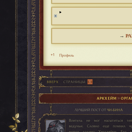
→
РА
+1
Профиль
ВВЕРХ
СТРАНИЦЫ
1
АРКХЕЙМ
►
ОРГА
ЛУЧШИЙ ПОСТ ОТ
ЧИ-БИНА
Воитель не мог насытиться те
ведуньи. Словно ещё помнил ч
мороз долины Хельхейма. Его 