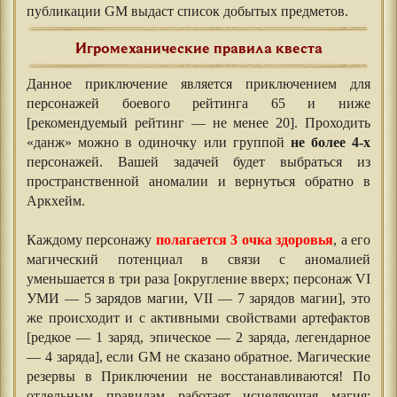
публикации GM выдаст список добытых предметов.
Игромеханические правила квеста
Данное приключение является приключением для
персонажей боевого рейтинга 65 и ниже
[рекомендуемый рейтинг — не менее 20]. Проходить
«данж» можно в одиночку или группой
не более 4-х
персонажей. Вашей задачей будет выбраться из
пространственной аномалии и вернуться обратно в
Аркхейм.
⠀⠀
Каждому персонажу
полагается 3 очка здоровья
, а его
магический потенциал в связи с аномалией
уменьшается в три раза [округление вверх; персонаж VI
УМИ — 5 зарядов магии, VII — 7 зарядов магии], это
же происходит и с активными свойствами артефактов
[редкое — 1 заряд, эпическое — 2 заряда, легендарное
— 4 заряда], если GM не сказано обратное. Магические
резервы в Приключении не восстанавливаются! По
отдельным правилам работает исцеляющая магия: