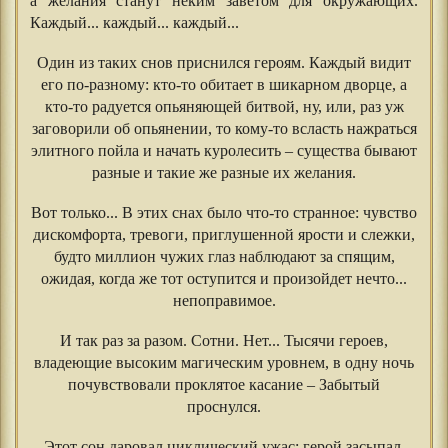
а желания станут неким заветом для окружающих.
Каждый... каждый... каждый...
Один из таких снов приснился героям. Каждый видит
его по-разному: кто-то обитает в шикарном дворце, а
кто-то радуется опьяняющей битвой, ну, или, раз уж
заговорили об опьянении, то кому-то всласть нажраться
элитного пойла и начать куролесить – существа бывают
разные и такие же разные их желания.
Вот только... В этих снах было что-то странное: чувство
дискомфорта, тревоги, приглушенной ярости и слежки,
будто миллион чужих глаз наблюдают за спящим,
ожидая, когда же тот оступится и произойдет нечто...
непоправимое.
И так раз за разом. Сотни. Нет... Тысячи героев,
владеющие высоким магическим уровнем, в одну ночь
почувствовали проклятое касание – Забытый
проснулся.
Этот сон даровал циклический ужас: герой засыпал,