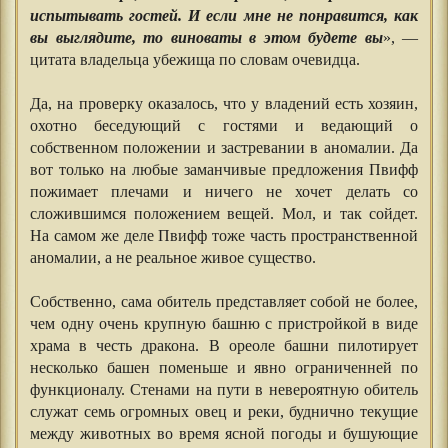
испытывать гостей. И если мне не понравится, как
вы выглядите, то виноваты в этом будете вы
», —
цитата владельца убежища по словам очевидца.
⠀⠀⠀⠀
Да, на проверку оказалось, что у владений есть хозяин,
охотно беседующий с гостями и ведающий о
собственном положении и застревании в аномалии. Да
вот только на любые заманчивые предложения Пвифф
пожимает плечами и ничего не хочет делать со
сложившимся положением вещей. Мол, и так сойдет.
На самом же деле Пвифф тоже часть пространственной
аномалии, а не реальное живое существо.
⠀⠀⠀⠀
Собственно, сама обитель представляет собой не более,
чем одну очень крупную башню с пристройкой в виде
храма в честь дракона. В ореоле башни пилотирует
несколько башен поменьше и явно ограниченней по
функционалу. Стенами на пути в невероятную обитель
служат семь огромных овец и реки, буднично текущие
между животных во время ясной погоды и бушующие