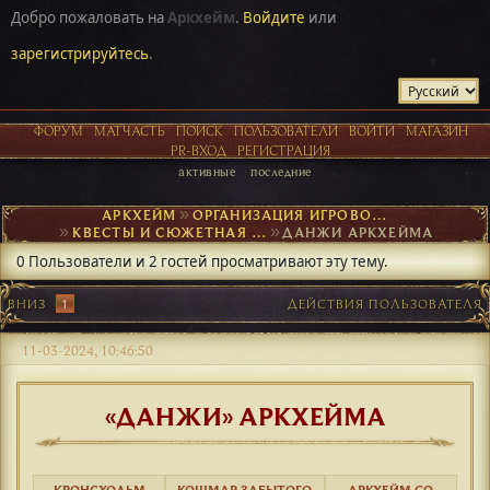
Добро пожаловать на
Аркхейм
.
Войдите
или
зарегистрируйтесь
.
ФОРУМ
МАТЧАСТЬ
ПОИСК
ПОЛЬЗОВАТЕЛИ
ВОЙТИ
МАГАЗИН
PR-ВХОД
РЕГИСТРАЦИЯ
активные
последние
АРКХЕЙМ
►
ОРГАНИЗАЦИЯ ИГРОВОГО ПРОЦЕССА
►
КВЕСТЫ И СЮЖЕТНАЯ ОСНОВА
►
ДАНЖИ АРКХЕЙМА
0 Пользователи и 2 гостей просматривают эту тему.
ВНИЗ
1
ДЕЙСТВИЯ ПОЛЬЗОВАТЕЛЯ
11-03-2024, 10:46:50
«ДАНЖИ» АРКХЕЙМА
КРОНСХОЛЬМ
КОШМАР ЗАБЫТОГО
АРКХЕЙМ GO