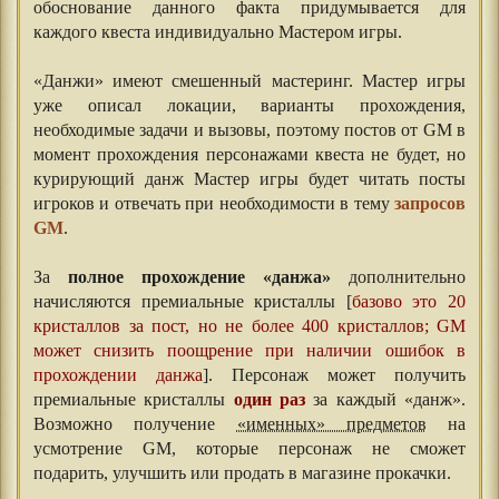
обоснование данного факта придумывается для
каждого квеста индивидуально Мастером игры.
⠀⠀
«Данжи» имеют смешенный мастеринг. Мастер игры
уже описал локации, варианты прохождения,
необходимые задачи и вызовы, поэтому постов от GM в
момент прохождения персонажами квеста не будет, но
курирующий данж Мастер игры будет читать посты
игроков и отвечать при необходимости в тему
запросов
GM
.
За
полное прохождение «данжа»
дополнительно
начисляются премиальные кристаллы [
базово это 20
кристаллов за пост, но не более 400 кристаллов; GM
может снизить поощрение при наличии ошибок в
прохождении данжа
]. Персонаж может получить
премиальные кристаллы
один раз
за каждый «данж».
Возможно получение
«именных» предметов
на
усмотрение GM, которые персонаж не сможет
подарить, улучшить или продать в магазине прокачки.
⠀⠀