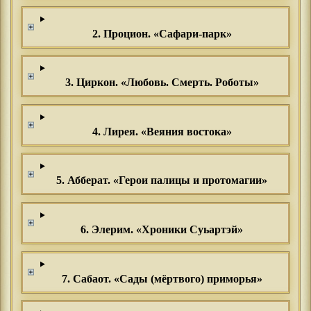
2. Процион. «Сафари-парк»
3. Циркон. «Любовь. Смерть. Роботы»
4. Лирея. «Веяния востока»
5. Абберат. «Герои палицы и протомагии»
6. Элерим. «Хроники Суьартэй»
7. Сабаот. «Сады (мёртвого) приморья»