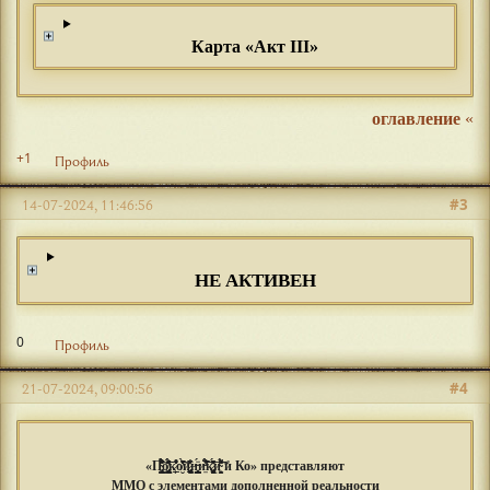
Карта «Акт III»
оглавление
«
+1
Профиль
#3
14-07-2024, 11:46:56
НЕ АКТИВЕН
0
Профиль
#4
21-07-2024, 09:00:56
«П̴̢̦̭͎͇̖͖̗̈́̄͒͐͂̈́͐̌̄̐̆̉̚͠ͅо̸̢͇̺̮̖̤̻̘͙̎͂̈́̄́̄͊̓̇̐͐̕̕͘͝к̷̗̲̙̓͒̾͑̄̾͑̾о̸̮̆̀̌̓͛̎̒̑͗͘͘͠й̷̢̦͈̝̪̰̦̜̻̲͓̻͉̱̠̋͗̊̐̏н̶̧͈͎͈͙̤͓̳̗̩͇͈̦͈̈́и̵̛̤́̅́̈͒̾̃̍̕͝к̷̡̡̢̥̤̝̭̙̮̩̦͓̣̪̊͂̆͊̌̍̔̄̓̈́͘ͅӣ̴͖̭͓͈̫́̑͊͌̍͌͠͝ и Ко» представляют
ММО с элементами дополненной реальности