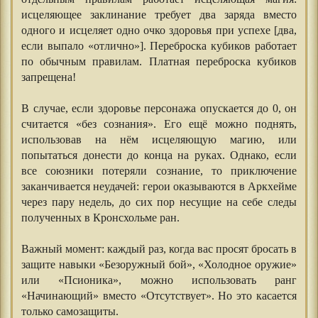
исцеляющее заклинание требует два заряда вместо
одного и исцеляет одно очко здоровья при успехе [два,
если выпало «отлично»]. Переброска кубиков работает
по обычным правилам. Платная переброска кубиков
запрещена!
⠀⠀⠀⠀
В случае, если здоровье персонажа опускается до 0, он
считается «без сознания». Его ещё можно поднять,
использовав на нём исцеляющую магию, или
попытаться донести до конца на руках. Однако, если
все союзники потеряли сознание, то приключение
заканчивается неудачей: герои оказываются в Аркхейме
через пару недель, до сих пор несущие на себе следы
полученных в Кронсхольме ран.
⠀⠀⠀⠀
Важный момент: каждый раз, когда вас просят бросать в
защите навыки «Безоружный бой», «Холодное оружие»
или «Псионика», можно использовать ранг
«Начинающий» вместо «Отсутствует». Но это касается
только самозащиты.