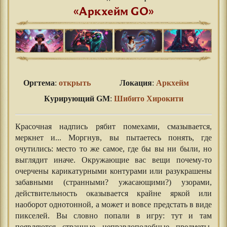
«Аркхейм GO»
Оргтема
:
открыть
Локация
:
Аркхейм
Курирующий GM
:
Шибито Хирокити
Красочная надпись рябит помехами, смазывается,
меркнет и... Моргнув, вы пытаетесь понять, где
очутились: место то же самое, где бы вы ни были, но
выглядит иначе. Окружающие вас вещи почему-то
очерчены карикатурными контурами или разукрашены
забавными (странными? ужасающими?) узорами,
действительность оказывается крайне яркой или
наоборот однотонной, а может и вовсе предстать в виде
пикселей. Вы словно попали в игру: тут и там
появляются странные неправдоподобные предметы,