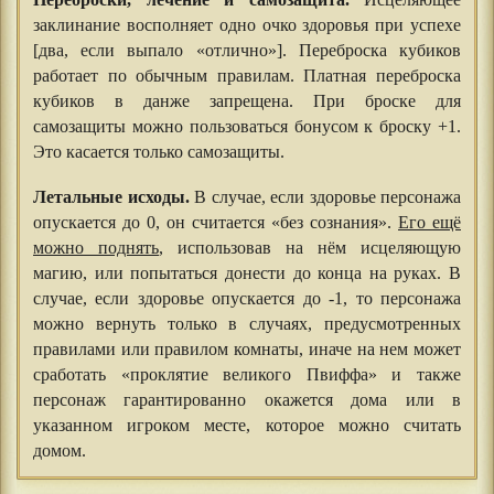
заклинание восполняет одно очко здоровья при успехе
[два, если выпало «отлично»]. Переброска кубиков
работает по обычным правилам. Платная переброска
кубиков в данже запрещена. При броске для
самозащиты можно пользоваться бонусом к броску +1.
Это касается только самозащиты.
⠀⠀⠀⠀⠀⠀⠀⠀
Летальные исходы.
В случае, если здоровье персонажа
опускается до 0, он считается «без сознания».
Его ещё
можно поднять
, использовав на нём исцеляющую
магию, или попытаться донести до конца на руках. В
случае, если здоровье опускается до -1, то персонажа
можно вернуть только в случаях, предусмотренных
правилами или правилом комнаты, иначе на нем может
сработать «проклятие великого Пвиффа» и также
персонаж гарантированно окажется дома или в
указанном игроком месте, которое можно считать
домом.