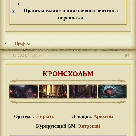
Правила вычисления боевого рейтинга
персонажа
0
Профиль
#1
11-03-2024, 11:30:59
КРОНСХОЛЬМ
Оргтема
:
открыть
Локация
:
Аркхейм
Курирующий GM
:
Энтропий