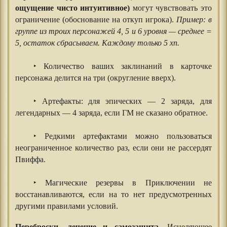
ощущение чисто интуитивное)
могут чувствовать это
ограничение (обоснование на откуп игрока).
Пример: в
группе из троих персонажей 4, 5 и 6 уровня — среднее =
5, остаток сбрасываем. Каждому только 5 хп.
‣ Количество ваших заклинаний в карточке
персонажа делится на три (округление вверх).
‣ Артефакты: для эпических — 2 заряда, для
легендарных — 4 заряда, если ГМ не сказано обратное.
‣ Редкими артефактами можно пользоваться
неограниченное количество раз, если они не рассердят
Пвиффа.
‣ Магические резервы в Приключении не
восстанавливаются, если на то нет предусмотренных
другими правилами условий.
⠀⠀⠀⠀
Переброски, лечение и самозащита.
Исцеляющее