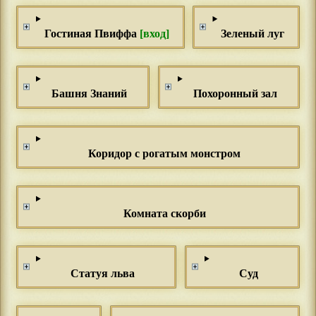
Гостиная Пвиффа
[вход]
Зеленый луг
Башня Знаний
Похоронный зал
Коридор с рогатым монстром
Комната скорби
Статуя льва
Суд