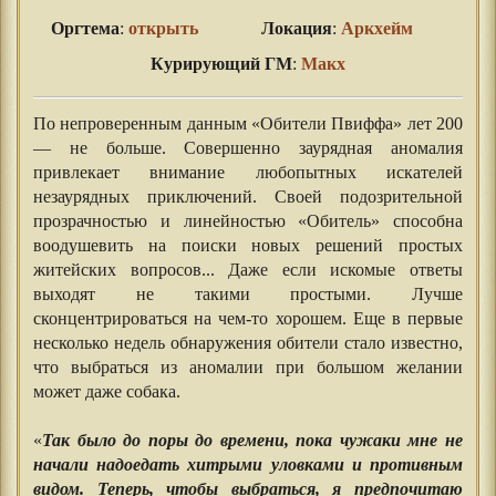
Оргтема
:
открыть
Локация
:
Аркхейм
Курирующий ГМ
:
Макх
По непроверенным данным «Обители Пвиффа» лет 200
— не больше. Совершенно заурядная аномалия
привлекает внимание любопытных искателей
незаурядных приключений. Своей подозрительной
прозрачностью и линейностью «Обитель» способна
воодушевить на поиски новых решений простых
житейских вопросов... Даже если искомые ответы
выходят не такими простыми. Лучше
сконцентрироваться на чем-то хорошем. Еще в первые
несколько недель обнаружения обители стало известно,
что выбраться из аномалии при большом желании
может даже собака.
⠀⠀⠀⠀
«
Так было до поры до времени, пока чужаки мне не
начали надоедать хитрыми уловками и противным
видом. Теперь, чтобы выбраться, я предпочитаю