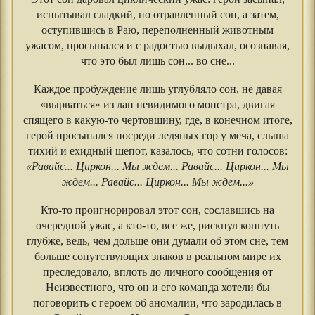
испытывал сладкий, но отравленный сон, а затем,
оступившись в Раю, переполненный животным
ужасом, просыпался и с радостью выдыхал, осознавая,
что это был лишь сон... во сне...
Каждое пробуждение лишь углубляло сон, не давая
«вырваться» из лап невидимого монстра, двигая
спящего в какую-то чертовщину, где, в конечном итоге,
герой просыпался посреди ледяных гор у меча, слыша
тихий и ехидный шепот, казалось, что сотни голосов:
«Равайс... Циркон... Мы ждем... Равайс... Циркон... Мы
ждем... Равайс... Циркон... Мы ждем...»
Кто-то проигнорировал этот сон, сославшись на
очередной ужас, а кто-то, все же, рискнул копнуть
глубже, ведь, чем дольше они думали об этом сне, тем
больше сопутствующих знаков в реальном мире их
преследовало, вплоть до личного сообщения от
Неизвестного, что он и его команда хотели бы
поговорить с героем об аномалии, что зародилась в