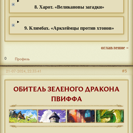
8. Харот. «Великановы загадки»
9. Климбах. «Аркхеймцы против хтонов»
оглавление
«
0
Профиль
#5
21-07-2024, 22:35:41
ОБИТЕЛЬ ЗЕЛЕНОГО ДРАКОНА
ПВИФФА