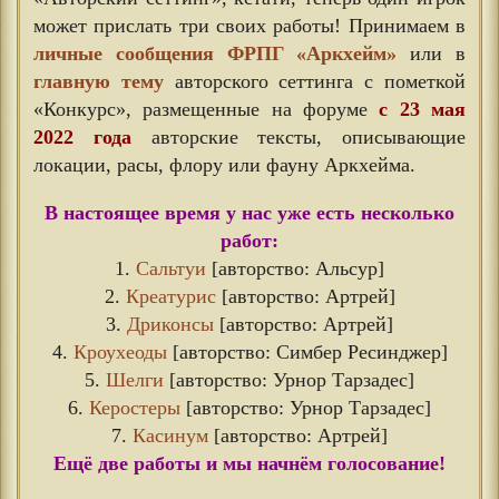
может прислать три своих работы! Принимаем в
личные сообщения ФРПГ «Аркхейм»
или в
главную тему
авторского сеттинга с пометкой
«Конкурс», размещенные на форуме
с 23 мая
2022 года
авторские тексты, описывающие
локации, расы, флору или фауну Аркхейма.
В настоящее время у нас уже есть несколько
работ:
1.
Сальтуи
[авторство: Альсур]
2.
Креатурис
[авторство: Артрей]
3.
Дриконсы
[авторство: Артрей]
4.
Кроуxеоды
[авторство: Симбер Ресинджер]
5.
Шелги
[авторство: Урнор Тарзадес]
6.
Керостеры
[авторство: Урнор Тарзадес]
7.
Касинум
[авторство: Артрей]
Ещё две работы и мы начнём голосование!