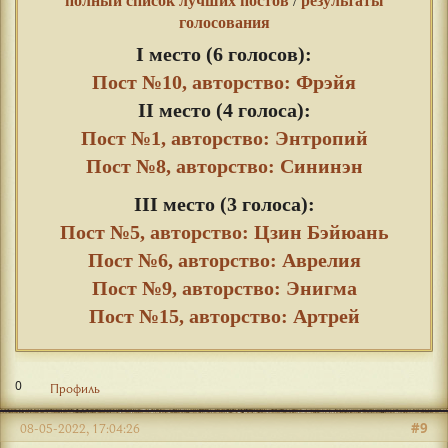
полный список лучших постов
/
результаты
голосования
I место (6 голосов):
Пост №10, авторство: Фрэйя
II место (4 голоса):
Пост №1, авторство: Энтропий
Пост №8, авторство: Сининэн
III место (3 голоса):
Пост №5, авторство: Цзин Бэйюань
Пост №6, авторство: Аврелия
Пост №9, авторство: Энигма
Пост №15, авторство: Артрей
0
Профиль
#9
08-05-2022, 17:04:26