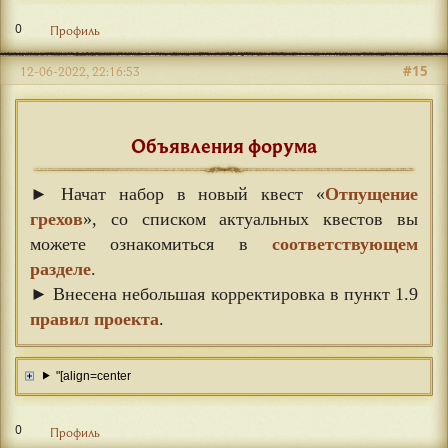
0
Профиль
#15
12-06-2022, 22:16:53
Объявления форума
► Начат набор в новый квест «
Отпущение
грехов
», со списком актуальных квестов вы
можете ознакомиться в
соответствующем
разделе
.
► Внесена небольшая корректировка в пункт 1.9
правил проекта
.
"[align=center
0
Профиль