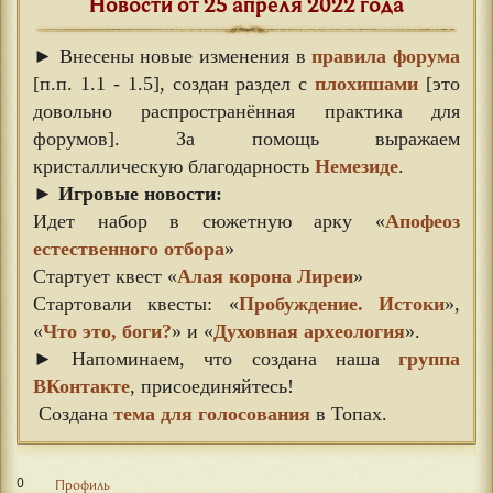
Новости от 25 апреля 2022 года
► Внесены новые изменения в
правила форума
[п.п. 1.1 - 1.5], создан раздел с
плохишами
[это
довольно распространённая практика для
форумов]. За помощь выражаем
кристаллическую благодарность
Немезиде
.
►
Игровые новости:
Идет набор в сюжетную арку «
Апофеоз
естественного отбора
»
Стартует квест «
Алая корона Лиреи
»
Стартовали квесты: «
Пробуждение. Истоки
»,
«
Что это, боги?
» и «
Духовная археология
».
► Напоминаем, что создана наша
группа
ВКонтакте
, присоединяйтесь!
Создана
тема для голосования
в Топах.
0
Профиль