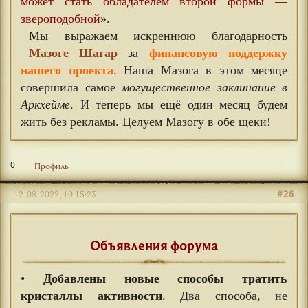
может стать обладателем второй формы —
звероподобной
».
Мы выражаем искреннюю благодарность
Мазоге Шагар
за
финансовую поддержку
нашего проекта
. Наша Мазога в этом месяце
совершила самое
могущественное заклинание в
Аркхейме
. И теперь мы ещё один месяц будем
жить без рекламы. Целуем Мазогу в обе щеки!
0
Профиль
#26
12-08-2022, 10:15:23
Объявления форума
•
Добавлены новые способы тратить
кристаллы активности
. Два способа, не