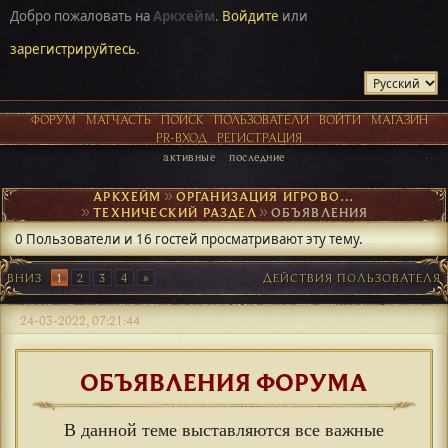
Добро пожаловать на
Аркхейм
.
Войдите
или
зарегистрируйтесь
.
ФОРУМ
МАТЧАСТЬ
ПОИСК
ПОЛЬЗОВАТЕЛИ
ВОЙТИ
МАГАЗИН
PR-ВХОД
РЕГИСТРАЦИЯ
активные
последние
АРКХЕЙМ
►
ОРГАНИЗАЦИЯ ИГРОВОГО ПРОЦЕССА
►
ТЕХНИЧЕСКИЙ РАЗДЕЛ
►
ОБЪЯВЛЕНИЯ
0 Пользователи и 16 гостей просматривают эту тему.
ВНИЗ
1
2
3
4
ДЕЙСТВИЯ ПОЛЬЗОВАТЕЛЯ
24-03-2022, 07:21:44
ОБЪЯВЛЕНИЯ ФОРУМА
В данной теме выставляются все важные