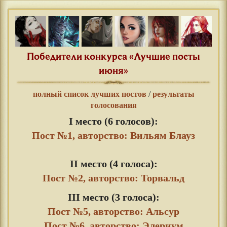
Победители конкурса «Лучшие посты
июня»
полный список лучших постов
/
результаты
голосования
I место (6 голосов):
Пост №1, авторство: Вильям Блауз
⠀
II место (4 голоса):
Пост №2, авторство: Торвальд
III место (3 голоса):
Пост №5, авторство: Альсур
Пост №6, авторство: Элериум