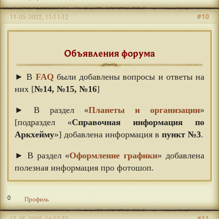
#10
11-05-2022, 11:11:12
Объявления форума
► В
FAQ
были добавлены вопросы и ответы на
них [
№14, №15, №16
]
► В раздел «
Планеты и организации
»
[подраздел «
Справочная информация по
Аркхейму
»] добавлена информация в
пункт №3
.
► В раздел «
Оформление графики
» добавлена
полезная информация про фотошоп.
0
Профиль
#11
13-05-2022, 16:23:32