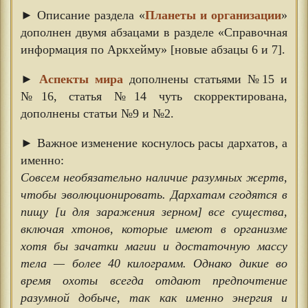
► Описание раздела «
Планеты и организации
»
дополнен двумя абзацами в разделе «Справочная
информация по Аркхейму» [новые абзацы 6 и 7].
►
Аспекты мира
дополнены статьями №15 и
№16, статья №14 чуть скорректирована,
дополнены статьи №9 и №2.
► Важное изменение коснулось расы дархатов, а
именно:
Совсем необязательно наличие разумных жертв,
чтобы эволюционировать. Дархатам сгодятся в
пищу [и для заражения зерном] все существа,
включая хтонов, которые имеют в организме
хотя бы зачатки магии и достаточную массу
тела — более 40 килограмм. Однако дикие во
время охоты всегда отдают предпочтение
разумной добыче, так как именно энергия и