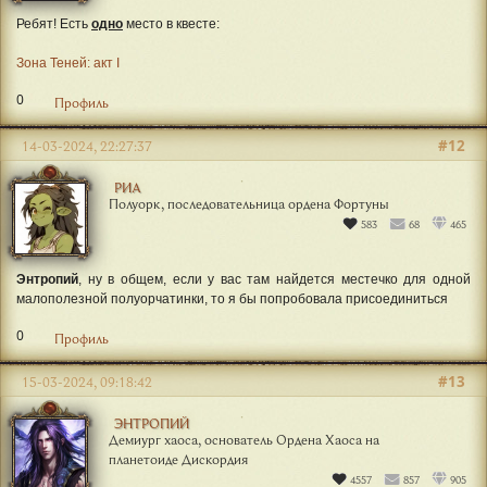
Ребят! Есть
одно
место в квесте:
Зона Теней: акт I
0
Профиль
#12
14-03-2024, 22:27:37
РИА
Полуорк, последовательница ордена Фортуны
583
68
465
Энтропий
, ну в общем, если у вас там найдется местечко для одной
малополезной полуорчатинки, то я бы попробовала присоединиться
0
Профиль