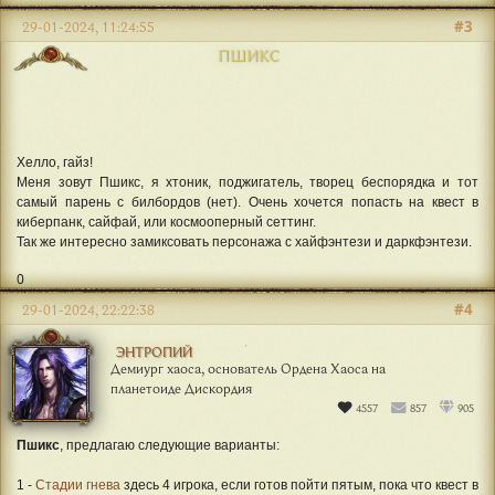
#3
29-01-2024, 11:24:55
ПШИКС
Хелло, гайз!
Меня зовут Пшикс, я хтоник, поджигатель, творец беспорядка и тот
самый парень с билбордов (нет). Очень хочется попасть на квест в
киберпанк, сайфай, или космооперный сеттинг.
Так же интересно замиксовать персонажа с хайфэнтези и даркфэнтези.
0
#4
29-01-2024, 22:22:38
ЭНТРОПИЙ
Демиург хаоса, основатель Ордена Хаоса на
планетоиде Дискордия
4557
857
905
Пшикс
, предлагаю следующие варианты:
1 -
Стадии гнева
здесь 4 игрока, если готов пойти пятым, пока что квест в