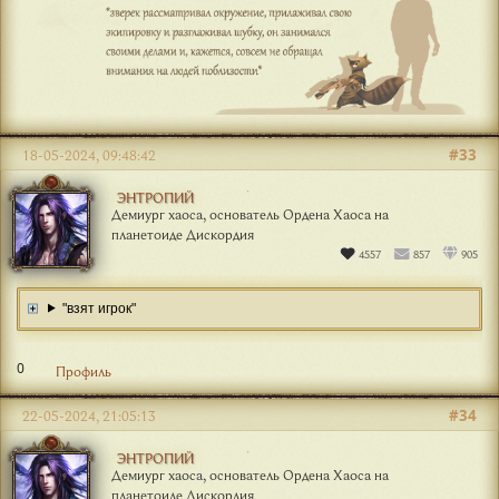
0
Профиль
#33
18-05-2024, 09:48:42
ЭНТРОПИЙ
Демиург хаоса, основатель Ордена Хаоса на
планетоиде Дискордия
4557
857
905
"взят игрок"
0
Профиль