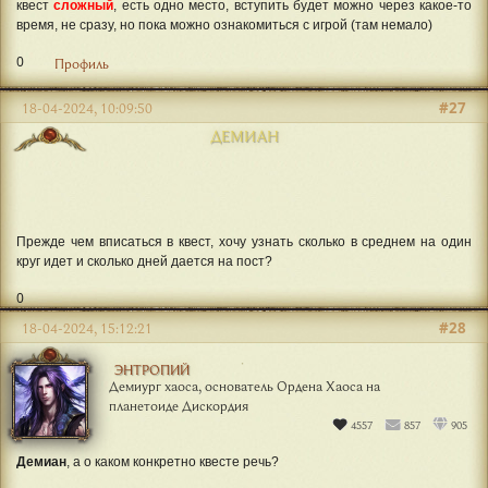
Предположительно скоро
будет донабор в уже немолодой и давно
идущий квест
Адаптация, ветка II, часть 2
квест
сложный
, есть одно место, вступить будет можно через какое-то
время, не сразу, но пока можно ознакомиться с игрой (там немало)
0
Профиль
#27
18-04-2024, 10:09:50
ДЕМИАН
Прежде чем вписаться в квест, хочу узнать сколько в среднем на один
круг идет и сколько дней дается на пост?
0
#28
18-04-2024, 15:12:21
ЭНТРОПИЙ