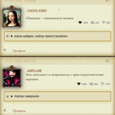
#1
07-01-2024, 13:06:46
☣
ОЭОУА ЮЯИ
«Панацея» – измененный человек
1085
455
980
игрок найден, набор приостановлен
0
Профиль
#2
21-01-2024, 20:07:03
АВРЕЛИЯ
Эон, менталист и зачарователь с аристократическими
корнями.
2288
486
1405
Набор завершён
0
Профиль