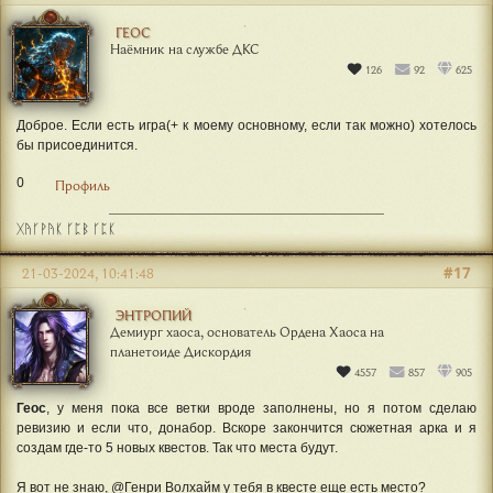
Ок!
0
Профиль
#16
21-03-2024, 00:49:08
ГЕОС
Наёмник на службе ДКС
126
92
625
Доброе. Если есть игра(+ к моему основному, если так можно) хотелось
бы присоединится.
0
Профиль
ᚷᚤᚴᚹᚤᛕ ᚴᛈᛒ ᚴᛈᛕ
#17
21-03-2024, 10:41:48
ЭНТРОПИЙ
Демиург хаоса, основатель Ордена Хаоса на
планетоиде Дискордия
4557
857
905