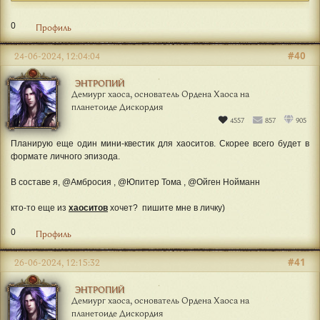
Демиург хаоса, основатель Ордена Хаоса на
планетоиде Дискордия
4557
857
905
"нашли"
0
Профиль
#40
24-06-2024, 12:04:04
ЭНТРОПИЙ
Демиург хаоса, основатель Ордена Хаоса на
планетоиде Дискордия
4557
857
905
Планирую еще один мини-квестик для хаоситов. Скорее всего будет в
формате личного эпизода.
В составе я, @Амбросия , @Юпитер Тома , @Ойген Нойманн
кто-то еще из
хаоситов
хочет?
пишите мне в личку)
0
Профиль