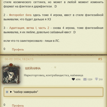
стиле космического сеттинга, но может в любой момент изменить
формат на фэнтези и даркфэнтези. :D
2 -
Фоторобот бога
здесь тоже 4 игрока, квест в стиле фэнтезийной
выживалки, что будет дальше я ХЗ
3 -
Адаптация, ветка I, часть 2
- снова 4 игрока, тоже фэнтезийная
выживалка, я их люблю, довольно забавный квест :D
если что-то заинтересовало - пиши в ЛС.
0
Профиль
#5
06-02-2024, 18:24:15
☣
ШЕЙЛИНА
Наркоторговец, контрабандистка, наёмница
4096
1229
210
"набор завершён"
0
Профиль