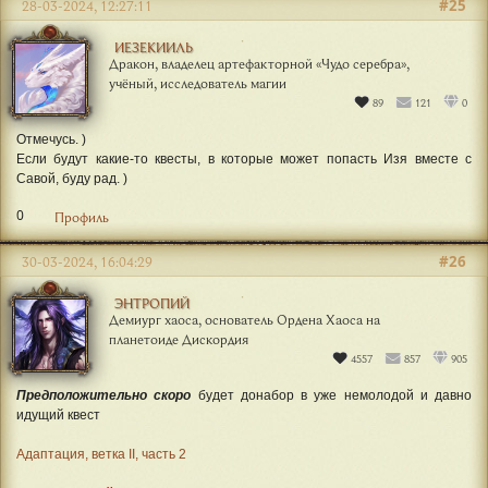
...когда ты невольно вздрагиваешь, чувствуя, как ты мал,
помни: пространство, которому, кажется, ничего
не нужно, на самом деле нуждается сильно во
взгляде со стороны, в критерии пустоты.
И сослужить эту службу способен только ты.
#25
28-03-2024, 12:27:11
ИЕЗЕКИИЛЬ
Дракон, владелец артефакторной «Чудо серебра»,
учёный, исследователь магии
89
121
0
Отмечусь. )
Если будут какие-то квесты, в которые может попасть Изя вместе с
Савой, буду рад. )
0
Профиль
#26
30-03-2024, 16:04:29
ЭНТРОПИЙ
Демиург хаоса, основатель Ордена Хаоса на
планетоиде Дискордия
4557
857
905