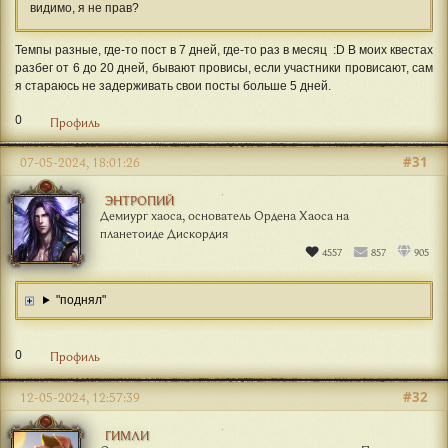
4557
857
905
Цитата: "Демиан"
Я думал, они все плюс минус с одинаковым темпом движутся))) но,
видимо, я не прав?
Темпы разные, где-то пост в 7 дней, где-то раз в месяц :D В моих квестах
разбег от 6 до 20 дней, бывают провисы, если участники провисают, сам
я стараюсь не задерживать свои посты больше 5 дней.
0
Профиль
#31
07-05-2024, 18:01:26
ЭНТРОПИЙ
Демиург хаоса, основатель Ордена Хаоса на
планетоиде Дискордия
4557
857
905
"поднял"