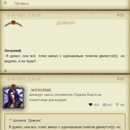
Демиург хаоса, основатель Ордена Хаоса на
планетоиде Дискордия
4557
857
905
Демиан
, а о каком конкретно квесте речь?
0
Профиль
#29
18-04-2024, 15:53:39
ДЕМИАН
Энтропий
,
Я думал, они все плюс минус с одинаковым темпом движутся))) но,
видимо, я не прав?
0
#30
18-04-2024, 15:55:46
ЭНТРОПИЙ
Демиург хаоса, основатель Ордена Хаоса на
планетоиде Дискордия