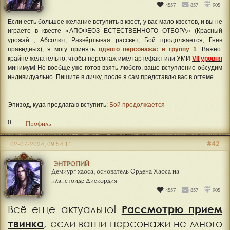
#41
26-06-2024, 12:15:32
ЭНТРОПИЙ
Демиург хаоса, основатель Ордена Хаоса на
планетоиде Дискордия
4557
857
905
Если есть большое желание вступить в квест, у вас мало квестов, и вы не
играете в квесте «АПОФЕОЗ ЕСТЕСТВЕННОГО ОТБОРА» (Красный
урожай , Абсолют, Развёртывая рассвет, Бой продолжается, Гнев
праведных), я могу принять
одного персонажа
: в группу 1
. Важно:
крайне желательно, чтобы персонаж имел артефакт или УМИ
VII уровня
минимум! Но вообще уже готов взять любого, ваше вступление обсудим
индивидуально. Пишите в личку, после я сам представлю вас в огтеме.
Эпизод, куда предлагаю вступить:
Бой продолжается
0
Профиль
#42
02-07-2024, 09:54:11
ЭНТРОПИЙ
Демиург хаоса, основатель Ордена Хаоса на