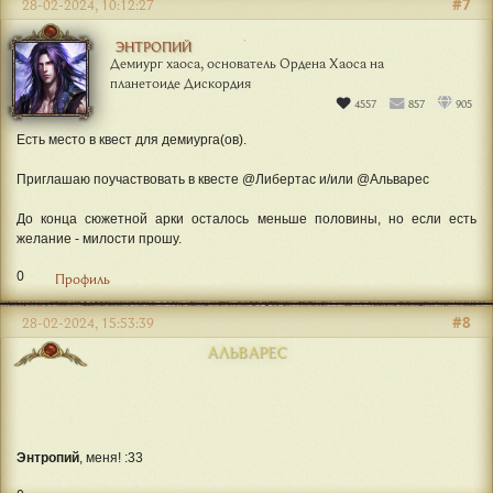
#7
28-02-2024, 10:12:27
ЭНТРОПИЙ
Демиург хаоса, основатель Ордена Хаоса на
планетоиде Дискордия
4557
857
905
Есть место в квест для демиурга(ов).
Приглашаю поучаствовать в квесте @Либертас и/или @Альварес
До конца сюжетной арки осталось меньше половины, но если есть
желание - милости прошу.
0
Профиль
#8
28-02-2024, 15:53:39
АЛЬВАРЕС
Энтропий
, меня! :33