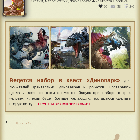
0
Профиль
#32
12-05-2024, 12:57:39
ГИМЛИ
Оптим, маг генетики, последователь демиурга Порядка
90
138
540
Ведется набор в квест «Динопарк»
для
любителей фантастики, динозавров и роботов. Постараюсь
сделать также фентези элементы. Запуск при наборе с трех
человек, и, если будет больше желающих, постараюсь сделать
вторую ветку —
ГРУППЫ УКОМПЛЕКТОВАНЫ