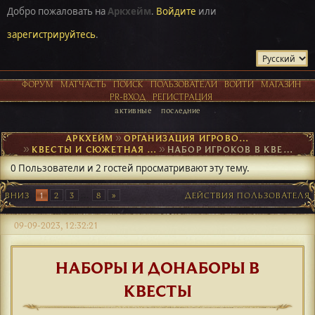
Добро пожаловать на
Аркхейм
.
Войдите
или
зарегистрируйтесь
.
ФОРУМ
МАТЧАСТЬ
ПОИСК
ПОЛЬЗОВАТЕЛИ
ВОЙТИ
МАГАЗИН
PR-ВХОД
РЕГИСТРАЦИЯ
активные
последние
АРКХЕЙМ
►
ОРГАНИЗАЦИЯ ИГРОВОГО ПРОЦЕССА
►
КВЕСТЫ И СЮЖЕТНАЯ ОСНОВА
►
НАБОР ИГРОКОВ В КВЕСТЫ
0 Пользователи и 2 гостей просматривают эту тему.
ВНИЗ
1
2
3
...
8
ДЕЙСТВИЯ ПОЛЬЗОВАТЕЛЯ
09-09-2023, 12:32:21
НАБОРЫ И ДОНАБОРЫ В
КВЕСТЫ