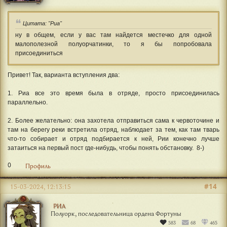
#13
15-03-2024, 09:18:42
ЭНТРОПИЙ
Демиург хаоса, основатель Ордена Хаоса на
планетоиде Дискордия
4557
857
905
Цитата: "Риа"
ну в общем, если у вас там найдется местечко для одной
малополезной полуорчатинки, то я бы попробовала
присоединиться
Привет! Так, варианта вступления два:
1. Риа все это время была в отряде, просто присоединилась
параллельно.
2. Более желательно: она захотела отправиться сама к червоточине и
там на берегу реки встретила отряд, наблюдает за тем, как там тварь
что-то собирает и отряд подбирается к ней, Рии конечно лучше
затаиться на первый пост где-нибудь, чтобы понять обстановку. 8-)
0
Профиль