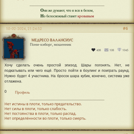
О
ни же думают, что я вся в белом,
Н
кровавым
о белоснежный станет
#6
10-02-2024, 21:24:52
МЕДРЕСО ВАЛАНСИУС
Пони-киборг, мошенник
408
108
1045
Хочу сделать очень простой эпизод. Шары погонять. Нет, не
подкатывать или чего ещё. Просто пойти в боулинг и поиграть раунд.
Нужно будет 4 участника. На бросок шара кубик, конечно, система уже
отлажена.
0
Профиль
Нет истины в плоти, только предательство.
Нет силы в плоти, только слабость.
Нет постоянства в плоти, только распад.
Нет определённости во плоти, только смерть.