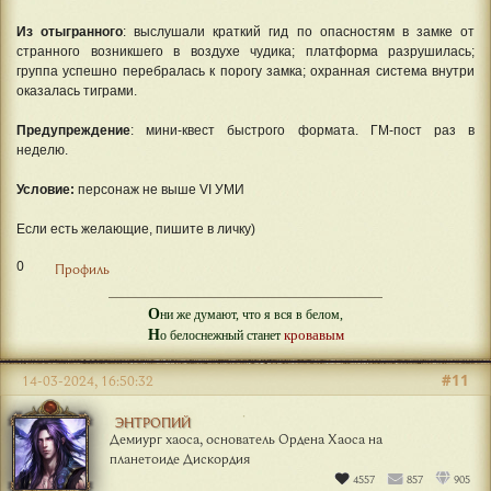
Из отыгранного
: выслушали краткий гид по опасностям в замке от
странного возникшего в воздухе чудика; платформа разрушилась;
группа успешно перебралась к порогу замка; охранная система внутри
оказалась тиграми.
Предупреждение
: мини-квест быстрого формата. ГМ-пост раз в
неделю.
Условие:
персонаж не выше VI УМИ
Если есть желающие, пишите в личку)
0
Профиль
О
ни же думают, что я вся в белом,
Н
кровавым
о белоснежный станет
#11
14-03-2024, 16:50:32
ЭНТРОПИЙ
Демиург хаоса, основатель Ордена Хаоса на
планетоиде Дискордия
4557
857
905