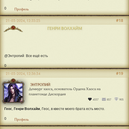
Геос
, у меня пока все ветки вроде заполнены, но я потом сделаю
ревизию и если что, донабор. Вскоре закончится сюжетная арка и я
создам где-то 5 новых квестов. Так что места будут.
Я вот не знаю, @Генри Волхайм у тебя в квесте еще есть место?
0
Профиль
#18
21-03-2024, 12:35:25
ГЕНРИ ВОЛХАЙМ
@Энтропий Все ещё есть
0
#19
21-03-2024, 12:36:34
ЭНТРОПИЙ
Демиург хаоса, основатель Ордена Хаоса на
планетоиде Дискордия