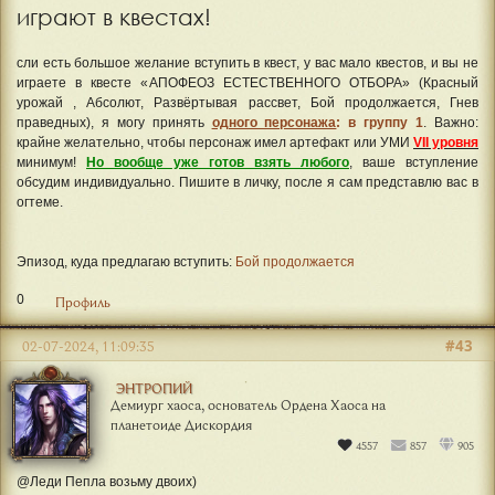
планетоиде Дискордия
4557
857
905
Всё еще актуально!
Рассмотрю прием
твинка
, если ваши персонажи не много
играют в квестах!
сли есть большое желание вступить в квест, у вас мало квестов, и вы не
играете в квесте «АПОФЕОЗ ЕСТЕСТВЕННОГО ОТБОРА» (Красный
урожай , Абсолют, Развёртывая рассвет, Бой продолжается, Гнев
праведных), я могу принять
одного персонажа
: в группу 1
. Важно:
крайне желательно, чтобы персонаж имел артефакт или УМИ
VII уровня
минимум!
Но вообще уже готов взять любого
, ваше вступление
обсудим индивидуально. Пишите в личку, после я сам представлю вас в
огтеме.
Эпизод, куда предлагаю вступить:
Бой продолжается
0
Профиль
#43
02-07-2024, 11:09:35