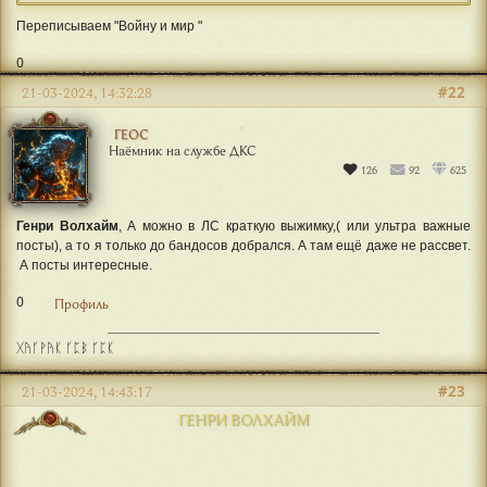
Цитата: "Геос"
А то у вас тома текста.
Переписываем "Войну и мир "
0
#22
21-03-2024, 14:32:28
ГЕОС
Наёмник на службе ДКС
126
92
625
Генри Волхайм
, А можно в ЛС краткую выжимку,( или ультра важные
посты), а то я только до бандосов добрался. А там ещё даже не рассвет.
А посты интересные.
0
Профиль
ᚷᚤᚴᚹᚤᛕ ᚴᛈᛒ ᚴᛈᛕ