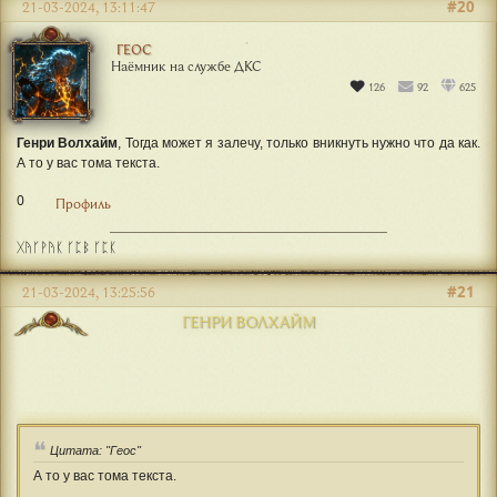
4557
857
905
Геос
,
Генри Волхайм
, Геос, в квесте моего брата есть место.
0
Профиль
#20
21-03-2024, 13:11:47
ГЕОС
Наёмник на службе ДКС
126
92
625
Генри Волхайм
, Тогда может я залечу, только вникнуть нужно что да как.
А то у вас тома текста.
0
Профиль
ᚷᚤᚴᚹᚤᛕ ᚴᛈᛒ ᚴᛈᛕ
#21
21-03-2024, 13:25:56
ГЕНРИ ВОЛХАЙМ