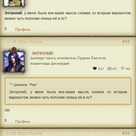
#14
15-03-2024, 12:13:15
РИА
Полуорк, последовательница ордена Фортуны
583
68
465
Энтропий
, у меня была кое-какая мысль схожая со вторым вариантом,
можно чуть попозже опишу её в лс?
0
Профиль
#15
15-03-2024, 13:04:56
ЭНТРОПИЙ
Демиург хаоса, основатель Ордена Хаоса на
планетоиде Дискордия
4557
857
905
Цитата: "Риа"
Энтропий, у меня была кое-какая мысль схожая со вторым
вариантом, можно чуть попозже опишу её в лс?