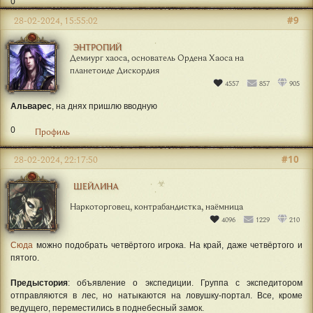
0
#9
28-02-2024, 15:55:02
ЭНТРОПИЙ
Демиург хаоса, основатель Ордена Хаоса на
планетоиде Дискордия
4557
857
905
Альварес
, на днях пришлю вводную
0
Профиль
#10
28-02-2024, 22:17:50
☣
ШЕЙЛИНА
Наркоторговец, контрабандистка, наёмница
4096
1229
210
Сюда
можно подобрать четвёртого игрока. На край, даже четвёртого и
пятого.
Предыстория
: объявление о экспедиции. Группа с экспедитором
отправляются в лес, но натыкаются на ловушку-портал. Все, кроме
ведущего, переместились в поднебесный замок.