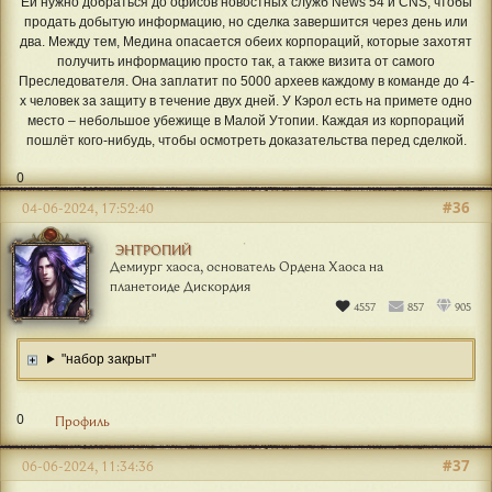
К наемникам обращается Кэрол Медина, мелкий дилер, которой нужна
защита. Недавно она получила доказательства, которые подтвердят,
что Джеймс Адамс, главный подозреваемый по делу "Преследователь
из Юкки", но был заключён в тюрьму за похищение людей и покушение
на убийство, на самом деле «Преследователь из Юкка-Сити».
Ей нужно добраться до офисов новостных служб News 54 и CNS, чтобы
продать добытую информацию, но сделка завершится через день или
два. Между тем, Медина опасается обеих корпораций, которые захотят
получить информацию просто так, а также визита от самого
Преследователя. Она заплатит по 5000 археев каждому в команде до 4-
х человек за защиту в течение двух дней. У Кэрол есть на примете одно
место – небольшое убежище в Малой Утопии. Каждая из корпораций
пошлёт кого-нибудь, чтобы осмотреть доказательства перед сделкой.
0
#36
04-06-2024, 17:52:40
ЭНТРОПИЙ
Демиург хаоса, основатель Ордена Хаоса на
планетоиде Дискордия
4557
857
905
"набор закрыт"