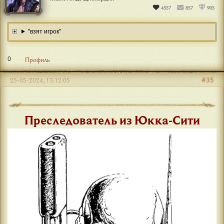
#34
22-05-2024, 21:05:13
ЭНТРОПИЙ
Демиург хаоса, основатель Ордена Хаоса на
планетоиде Дискордия
4557
857
905
"взят игрок"
0
Профиль
#35
25-05-2024, 13:12:05
Преследователь из Юкка-Сити