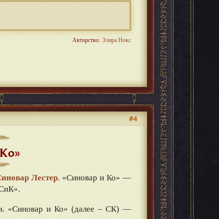
Авторство:
Элира Нокс
#4
 Ко»
Синовар Лестер
. «Синовар и Ко» —
«СиК».
ми. «Синовар и Ко» (далее – СК) —