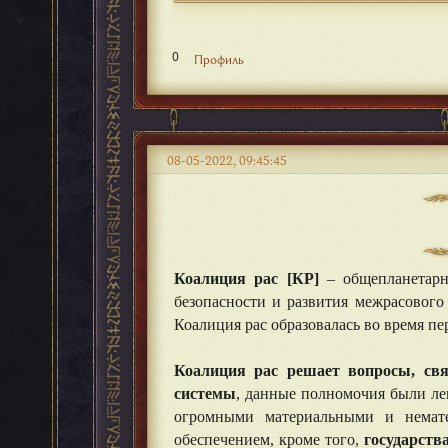
0
Профиль
08-05-2022, 09:45:45
Коалиция рас [КР]
– общепланетарна
безопасности и развития межрасового
Коалиция рас образовалась во время п
⠀⠀
Коалиция рас решает вопросы, свя
системы
, данные полномочия были ле
огромными материальными и немате
обеспечением, кроме того,
государств