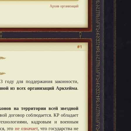
Архив организаций
#1
3 году для поддержания законности,
ной из всех организаций Аркхейма
.
онов на территории всей звездной
ой договор соблюдается. КР обладает
технологиями, кадровым и военным
тся, это
не означает
, что государства не