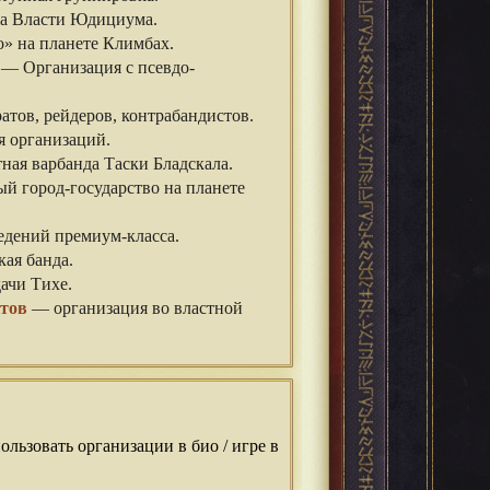
а Власти Юдициума.
» на планете Климбах.
— Организация с псевдо-
тов, рейдеров, контрабандистов.
 организаций.
ная варбанда Таски Бладскала.
й город-государство на планете
едений премиум-класса.
ая банда.
ачи Тихе.
тов
— организация во властной
льзовать организации в био / игре в