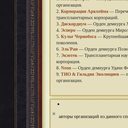
организация.
2.
Корпорации Аркхейма
— Перече
транспланетарных корпораций.
3.
Дискордиум
— Орден демиурга Х
4.
Эсперо
— Орден демиурга Мирол
5.
Культ Чернобога
— Крупнейшая 
поколения.
6.
Эль'Ран
— Орден демиурга Позн
7.
Экзотек
— Транспланетарная на
корпорация.
8.
Neon
— Орден демиурга Удачи Ф
9.
ТИО & Гильдия Эволюциев
— п
организации.
авторы организаций из данного сп