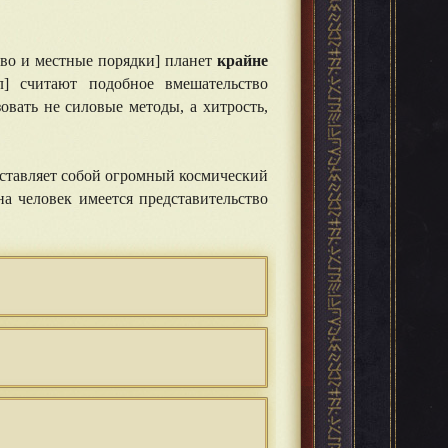
тво и местные порядки] планет
крайне
л] считают подобное вмешательство
вать не силовые методы, а хитрость,
дставляет собой огромный космический
а человек имеется представительство