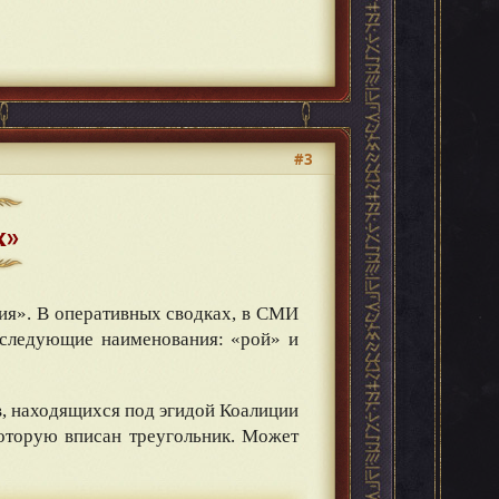
#3
х»
я». В оперативных сводках, в СМИ
 следующие наименования: «рой» и
в, находящихся под эгидой Коалиции
оторую вписан треугольник. Может