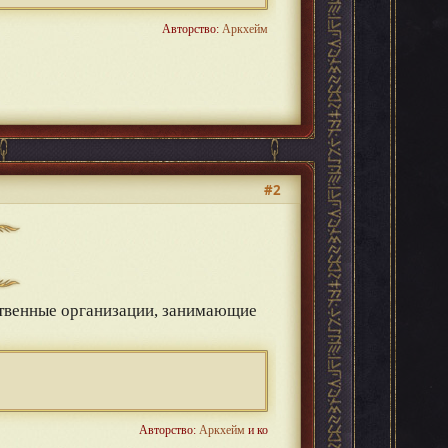
Авторство:
Аркхейм
#2
венные организации, занимающие
Авторство:
Аркхейм
и ко