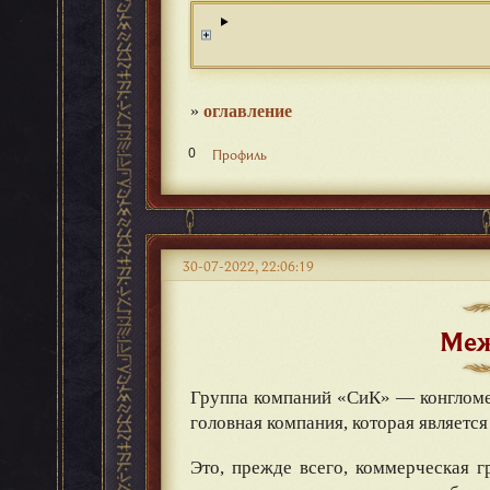
»
оглавление
0
Профиль
30-07-2022, 22:06:19
Меж
Группа компаний «СиК» — конгломе
головная компания, которая являетс
Это, прежде всего, коммерческая 