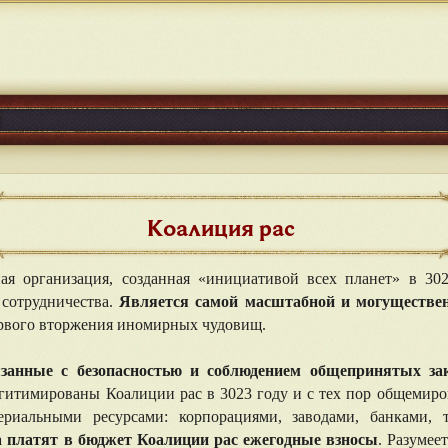
Коалиция рас
я организация, созданная «инициативой всех планет» в 302
 сотрудничества.
Является самой масштабной и могуществен
ервого вторжения иномирных чудовищ.
занные с безопасностью и соблюдением общепринятых зак
гитимированы Коалиции рас в 3023 году и с тех пор общемиров
риальными ресурсами: корпорациями, заводами, банками, 
а платят в бюджет Коалиции рас ежегодные взносы
. Разумее