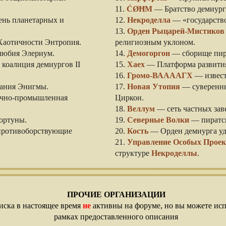
11.
ĆØĦΜ
— Братство демиург
нь планетарных и
12.
Некроделла
— «государство
13.
Орден Рыцарей-Мистиков
аотичности Энтропия.
религиозным уклоном.
юбия Элериум.
14.
Демогоргон
— сборище пира
коалиция демиургов II
15.
Xaex
— Платформа развития
16.
Громо-ВААААГХ
— извест
ания Энигмы.
17.
Новая Утопия
— суверенны
учно-промышленная
Циркон.
18.
Веллум
— сеть частных зав
ортуны.
19.
Северные Волки
— пиратск
ротивоборствующие
20.
Кость
— Орден демиурга уд
21.
Управление Особых Проек
структуре
Некроделлы
.
ПРОЧИЕ ОРГАНИЗАЦИИ
иска в настоящее время
не
активны на форуме, но вы можете испо
рамках предоставленного описания