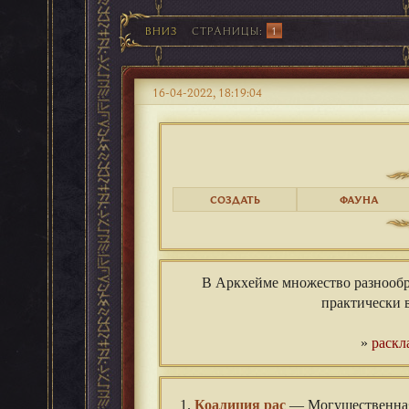
ВНИЗ
СТРАНИЦЫ
1
16-04-2022, 18:19:04
СОЗДАТЬ
ФАУНА
В Аркхейме множество разнообр
практически в
»
раскл
1.
Коалиция рас
— Могущественная