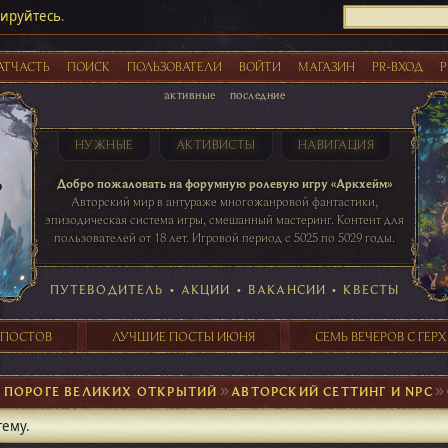
рируйтесь
.
АТЧАСТЬ
ПОИСК
ПОЛЬЗОВАТЕЛИ
ВОЙТИ
МАГАЗИН
PR-ВХОД
Р
активные
последние
НУЖНЫЕ
АКТИВИСТЫ
НАВИГАЦИЯ
Акции
Добро пожаловать на форумную ролевую игру «Аркхейм»
Авторский мир в антураже многожанровой фантастики,
эпизодическая система игры, смешанный мастеринг. Контент для
пользователей от 18 лет. Игровой период с 5025 по 5029 годы.
41 ПОСТОВ
31 ПОСТОВ
29 ПОСТОВ
24 ПОСТОВ
таблице игровой активности
ПУТЕВОДИТЕЛЬ
•
АКЦИИ
•
ВАКАНСИИ
•
КВЕСТЫ
 ПОСТОВ
ЛУЧШИЕ ПОСТЫ ИЮНЯ
СЕМЬ ВЕЧЕРОВ С ГЕР
 ПОРОГЕ ВЕЛИКИХ ОТКРЫТИЙ
►
АВТОРСКИЙ СЕТТИНГ И NPC
тему.