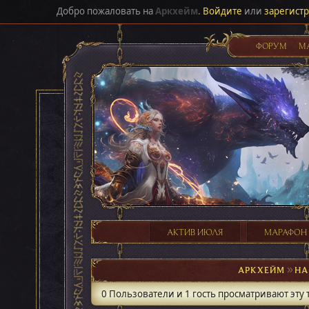
Добро пожаловать на
Аркхейм
.
Войдите
или
зарегист
ФОРУМ
М
АКТИВ ИЮЛЯ
МАРАФОН
АРКХЕЙМ
►
НА
0 Пользователи и 1 гость просматривают эту 