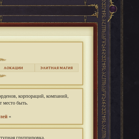
ЛОКАЦИИ
ЭЛИТНАЯ МАГИЯ
орденов, корпораций, компаний,
т место быть.
олей
«⠀
тупная группировка.