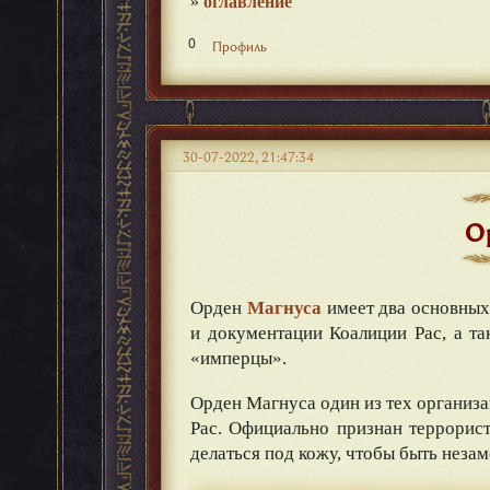
»
оглавление
0
Профиль
30-07-2022, 21:47:34
О
Орден
Магнуса
имеет два основных
и документации Коалиции Рас, а т
«имперцы».
Орден Магнуса один из тех организа
Рас. Официально признан террорис
делаться под кожу, чтобы быть незам