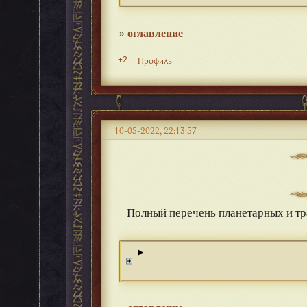
»
оглавление
+2
Профиль
10-05-2022, 22:13:57
Полный перечень планетарных и т