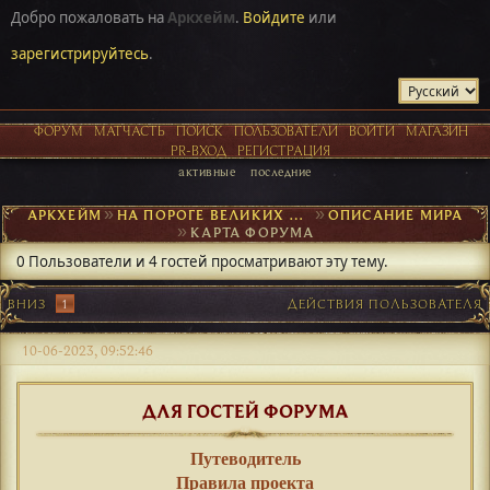
Добро пожаловать на
Аркхейм
.
Войдите
или
зарегистрируйтесь
.
ФОРУМ
МАТЧАСТЬ
ПОИСК
ПОЛЬЗОВАТЕЛИ
ВОЙТИ
МАГАЗИН
PR-ВХОД
РЕГИСТРАЦИЯ
активные
последние
АРКХЕЙМ
►
НА ПОРОГЕ ВЕЛИКИХ ОТКРЫТИЙ
►
ОПИСАНИЕ МИРА
►
КАРТА ФОРУМА
0 Пользователи и 4 гостей просматривают эту тему.
ВНИЗ
1
ДЕЙСТВИЯ ПОЛЬЗОВАТЕЛЯ
10-06-2023, 09:52:46
ДЛЯ ГОСТЕЙ ФОРУМА
Путеводитель
Правила проекта