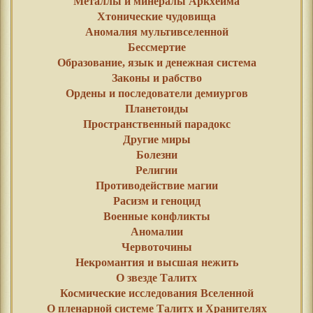
Металлы и минералы Аркхейма
Хтонические чудовища
Аномалия мультивселенной
Бессмертие
Образование, язык и денежная система
Законы и рабство
Ордены и последователи демиургов
Планетоиды
Пространственный парадокс
Другие миры
Болезни
Религии
Противодействие магии
Расизм и геноцид
Военные конфликты
Аномалии
Червоточины
Некромантия и высшая нежить
О звезде Талитх
Космические исследования Вселенной
О пленарной системе Талитх и Хранителях