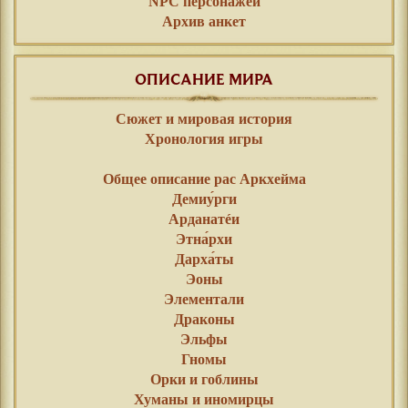
NPC персонажей
Архив анкет
ОПИСАНИЕ МИРА
Сюжет и мировая история
Хронология игры
⠀⠀
Общее описание рас Аркхейма
Демиу́рги
Арданатéи
Этна́рхи
Дарха́ты
Эоны
Элементали
Драконы
Эльфы
Гномы
Орки и гоблины
Хуманы и иномирцы