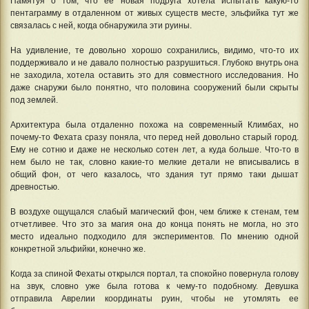
Памятуя о том, что ее новая подруга хотела испытать какую-то
пентаграмму в отдаленном от живых существ месте, эльфийка тут же
связалась с ней, когда обнаружила эти руины.
На удивление, те довольно хорошо сохранились, видимо, что-то их
поддерживало и не давало полностью разрушиться. Глубоко внутрь она
не заходила, хотела оставить это для совместного исследования. Но
даже снаружи было понятно, что половина сооружений были скрыты
под землей.
Архитектура была отдаленно похожа на современный Климбах, но
почему-то Фехата сразу поняла, что перед ней довольно старый город.
Ему не сотню и даже не несколько сотен лет, а куда больше. Что-то в
нем было не так, словно какие-то мелкие детали не вписывались в
общий фон, от чего казалось, что здания тут прямо таки дышат
древностью.
В воздухе ощущался слабый магический фон, чем ближе к стенам, тем
отчетливее. Что это за магия она до конца понять не могла, но это
место идеально подходило для экспериментов. По мнению одной
конкретной эльфийки, конечно же.
Когда за спиной Фехаты открылся портал, та спокойно повернула голову
на звук, словно уже была готова к чему-то подобному. Девушка
отправила Аврелии координаты руин, чтобы не утомлять ее