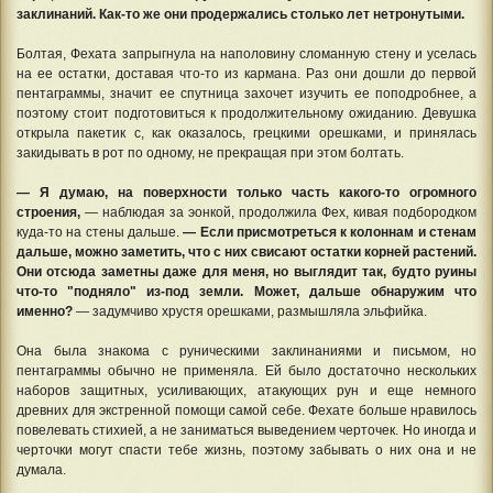
заклинаний. Как-то же они продержались столько лет нетронутыми.
Болтая, Фехата запрыгнула на наполовину сломанную стену и уселась
на ее остатки, доставая что-то из кармана. Раз они дошли до первой
пентаграммы, значит ее спутница захочет изучить ее поподробнее, а
поэтому стоит подготовиться к продолжительному ожиданию. Девушка
открыла пакетик с, как оказалось, грецкими орешками, и принялась
закидывать в рот по одному, не прекращая при этом болтать.
— Я думаю, на поверхности только часть какого-то огромного
строения,
— наблюдая за эонкой, продолжила Фех, кивая подбородком
куда-то на стены дальше.
— Если присмотреться к колоннам и стенам
дальше, можно заметить, что с них свисают остатки корней растений.
Они отсюда заметны даже для меня, но выглядит так, будто руины
что-то "подняло" из-под земли. Может, дальше обнаружим что
именно?
— задумчиво хрустя орешками, размышляла эльфийка.
Она была знакома с руническими заклинаниями и письмом, но
пентаграммы обычно не применяла. Ей было достаточно нескольких
наборов защитных, усиливающих, атакующих рун и еще немного
древних для экстренной помощи самой себе. Фехате больше нравилось
повелевать стихией, а не заниматься выведением черточек. Но иногда и
черточки могут спасти тебе жизнь, поэтому забывать о них она и не
думала.