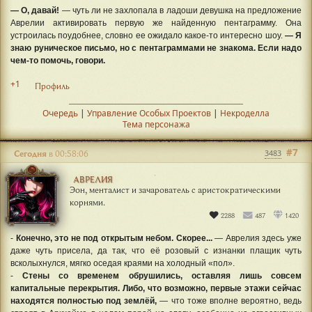
— О, давай!
— чуть ли не захлопала в ладоши девушка на предложение
Аврелии активировать первую же найденную пентаграмму. Она
устроилась поудобнее, словно ее ожидало какое-то интересно шоу.
— Я
знаю руническое письмо, но с пентаграммами не знакома. Если надо
чем-то помочь, говори.
+1
Профиль
Очередь
|
Управление Особых Проектов
|
Некроделла
Тема персонажа
#7
Сегодня
в 00:58:06
3483
АВРЕЛИЯ
Эон, менталист и зачарователь с аристократическими
корнями.
2288
487
1420
-
Конечно, это не под открытым небом. Скорее...
— Аврелия здесь уже
даже чуть присела, да так, что её розовый с изнанки плащик чуть
всколыхнулся, мягко оседая краями на холодный «пол».
-
Стены со временем обрушились, оставляя лишь совсем
капитальные перекрытия. Либо, что возможно, первые этажи сейчас
находятся полностью под землёй,
— что тоже вполне вероятно, ведь