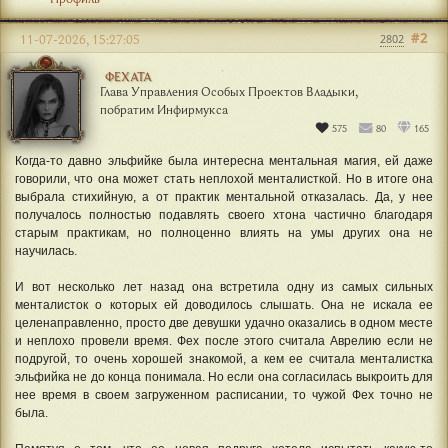
#2
11-07-2026, 15:27:05
2802
ФЕХАТА
Глава Управления Особых Проектов Владыки,
побратим Инфирмукса
575
80
165
Когда-то давно эльфийке была интересна ментальная магия, ей даже
говорили, что она может стать неплохой менталисткой. Но в итоге она
выбрала стихийную, а от практик ментальной отказалась. Да, у нее
получалось полностью подавлять своего хтона частично благодаря
старым практикам, но полноценно влиять на умы других она не
научилась.
И вот несколько лет назад она встретила одну из самых сильных
менталисток о которых ей доводилось слышать. Она не искала ее
целенаправленно, просто две девушки удачно оказались в одном месте
и неплохо провели время. Фех после этого считала Аврелию если не
подругой, то очень хорошей знакомой, а кем ее считала менталистка
эльфийка не до конца понимала. Но если она согласилась выкроить для
нее время в своем загруженном расписании, то чужой Фех точно не
была.