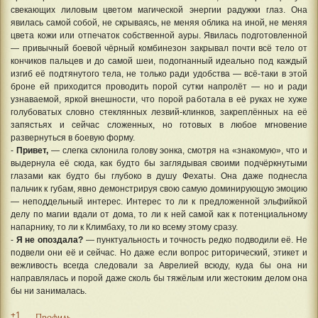
свекающих лиловым цветом магической энергии радужки глаз. Она
явилась самой собой, не скрываясь, не меняя облика на иной, не меняя
цвета кожи или отпечаток собственной ауры. Явилась подготовленной
— привычный боевой чёрный комбинезон закрывал почти всё тело от
кончиков пальцев и до самой шеи, подогнанный идеально под каждый
изгиб её подтянутого тела, не только ради удобства — всё-таки в этой
броне ей приходится проводить порой сутки напролёт — но и ради
узнаваемой, яркой внешности, что порой работала в её руках не хуже
голубоватых словно стеклянных лезвий-клинков, закреплённых на её
запястьях и сейчас сложенных, но готовых в любое мгновение
развернуться в боевую форму.
-
Привет,
— слегка склонила голову эонка, смотря на «знакомую», что и
выдернула её сюда, как будто бы заглядывая своими подчёркнутыми
глазами как будто бы глубоко в душу Фехаты. Она даже поднесла
пальчик к губам, явно демонстрируя свою самую доминирующую эмоцию
— неподдельный интерес. Интерес то ли к предложенной эльфийкой
делу по магии вдали от дома, то ли к ней самой как к потенциальному
напарнику, то ли к Климбаху, то ли ко всему этому сразу.
-
Я не опоздала?
— пунктуальность и точность редко подводили её. Не
подвели они её и сейчас. Но даже если вопрос риторический, этикет и
вежливость всегда следовали за Аврелией всюду, куда бы она ни
направлялась и порой даже сколь бы тяжёлым или жестоким делом она
бы ни занималась.
+1
Профиль