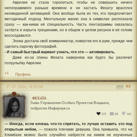
Аврелия не стала торопиться, чтобы не совершить ничего
непоправимого раньше времени и не застать Фехату врасплох
неожиданной активацией. Она вообще была из тех, кто предпочитает
методичный подход. Ментальную магию она в символах распознала
сразу — как-никак её специальность. Часть пентаграммы оказалась
затёрта и изрыта трещинами, но в общем и целом рисунок в её голове
воссоздавался.
Эонка достала свой коммуникатор, повертев его в руке, прежде чем
сделать парочку фотографий.
- И самый быстрый вариант узнать, что это — активировать.
Даже из-за спины Фехата наверняка как будто бы различит
полуулыбку Аврелии.
+1
Профиль
#6
27-07-2026, 18:29:38
2935
ФЕХАТА
Глава Управления Особых Проектов Владыки,
побратим Инфирмукса
575
80
165
— Иногда, если хочешь что-то спрятать, то лучше оставить это под
открытым небом,
— пожала плечами девушка. Она привыкла, что на
Климбахе можно было случайно набрести на никем не изученные