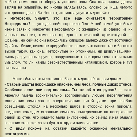
любое время можно обернуть достоинством. Она шла рядом, держа
взгляд на эльфийке, но иногда оглядываясь, словно бы ища чего-то
интересное для себя. Чего-то, что могла упустить даже Фех.
-
Интересно. Значит, это всё ещё считается территорией
Некроделлы?
— уже для себя спросила Лея. У неё самой уже были
некие связи с конкретно Некроделлой, с женщиной из одного из их
чёрных, высоких, каменных городов с готической архитектурой —
Орайны, но сейчас они находились слишком далеко даже от восточной
Орайны. Дикие, никем не приручённые земли, что словно так и бросают
вызов таким, как она. Нетронутые ни хтониками, ни цивилизациями,
лишь разрушенные руины, разрушенные то ли временем, то ли злым
умыслом, то ли каким сверхестественным катаклизмом, которые тут
очень часты.
Может быть, это место могло бы стать даже её вторым домом.
-
Старые шахты порой даже опаснее, чем леса, полные диких хтонов.
Особенно если они подтоплены... Ты же об этих рунах?
— зато
Аврелия умела восхитительно воспринимать любые переплетения
магических символов и энергетических нитей даже при слабом
освещении. Отойдя на несколько шагов в сторону, эонка присела,
окидывая взглядом странные символы, вычерченные на поверхности
одной из стен, что когда-то была внутренней, но сейчас из-за обвала
внешних стен стояла как будто в гордом одиночестве.
-
С виду похоже на остатки какой-то охранной ментальной
пентаграммы.