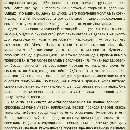
интересные вещи,
— ибо просто так пентаграммы и руны не чертят.
тем более что руины казались не настолько старыми и древними.
Однако, это Климбах. Здесь до ближайшего поселения могут быть сотни
и даже тысячи километров, а всё остальное — дикие, незаселённые
земли. Кто тут чего строил и когда — известно одним демиургам.
-
Идём,
— словно мысленной командой она убрала свои высокие
каблуки, ощутимо снижая свой рост сантиметров на десять. Внешность
для аристократки, хоть и не совсем «настоящей» — это то, что
выделяет её. Может быть, в какой-то мере высокий рост был
механизмом её самозащиты, а то и возможностью буквально
возвыситься над окружающими. Но в то же время годы, проведённые в
тренировках, и тем более реальные столкновения, что как раз даровали
ей бесценный опыт, одновременно научили её тому, что сколь бы
сильна ты ни была, всегда на тебя найдётся что-то, что сильнее тебя.
Застрявший в трещине камня на полу каблук даже на мгновение может
оборвать твою жизнь. Воистину, как в старые времена, когда интерес
сменяется лёгким волнением, что лишь подогревает этот интерес. Она
даже ещё не сделала первого шага, а уже ощущает на своей спине
лёгкую примесь азарта.
-
У тебя же есть свет? Или ты полагаешься на ночное зрение?
—
спросила девушка у своей напарницы, первой проходя вперёд, сквозь
тяжёлые, глубокие своды когда-то былого величия. Пускай это и был
более риторический вопрос: даже совсем начинающие заклинатели
способны создавать блуждающие огоньки. Ночное зрение уже чуть
посложнее, но ведь как-то Фехата провела предварительную разведку,