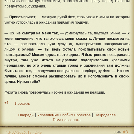
бессмысленным путешествием, а встретиться сразу перед главным
предметом обсуждения.
— Привет-привет,
— махнула рукой Фех, спрыгивая с камня на котором
уютно устроилась в ожидании прибытия подруги.
— Ох, не смотри на меня так,
— усмехнулась та, подходя ближе.
— У
меня ощущение, что ты хочешь меня сожрать. Лучше посмотри на
это,
— распростерла руки девушка, одновременно поворачиваясь
лицом к руинам.
— Ты ведь хотела поиспытывать свои новые
пентаграммы? Можем сделать это здесь. Я быстренько пошарилась
внутри, там уже что-то нацарапано подозрительно красными
чернилами, но это очень старый город и заклинания там должны
быть такие же,
— задумчиво постучала по подбородку Фех.
— Но тем
лучше, может сможем расшифровать их и использовать в своих
целях. Ну, как тебе?
Фехата снова повернулась к эонке в ожидании ее реакции.
+1
Профиль
Очередь
|
Управление Особых Проектов
|
Некроделла
Тема персонажа
#3
13-07-2026, 13:42:43
3346