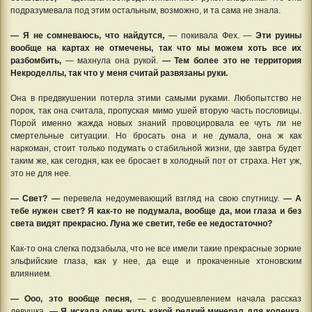
подразумевала под этим остальным, возможно, и та сама не знала.
— Я не сомневаюсь, что найдутся,
— покивала Фех. —
Эти руины
вообще на картах не отмечены, так что мы можем хоть все их
разбомбить,
— махнула она рукой.
— Тем более это не территория
Некроделлы, так что у меня считай развязаны руки.
Она в предвкушении потерла этими самыми руками. Любопытство не
порок, так она считала, пропуская мимо ушей вторую часть пословицы.
Порой именно жажда новых знаний провоцировала ее чуть ли не
смертельные ситуации. Но бросать она и не думала, она ж как
наркоман, стоит только подумать о стабильной жизни, где завтра будет
таким же, как сегодня, как ее бросает в холодный пот от страха. Нет уж,
это не для нее.
— Свет? —
перевела недоумевающий взгляд на свою спутницу.
— А
тебе нужен свет? Я как-то не подумала, вообще да, мои глаза и без
света видят прекрасно. Луна же светит, тебе ее недостаточно?
Как-то она слегка подзабыла, что не все имели такие прекрасные зоркие
эльфийские глаза, как у нее, да еще и прокаченные хтоновским
влиянием.
— Ооо, это вообще песня,
— с воодушевлением начала рассказ
девушка.
— Я искала один жуть какой редкий минерал для колечка.