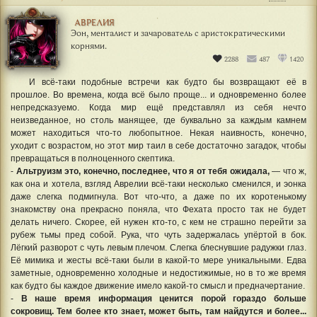
АВРЕЛИЯ
Эон, менталист и зачарователь с аристократическими
корнями.
2288
487
1420
И всё-таки подобные встречи как будто бы возвращают её в
прошлое. Во времена, когда всё было проще... и одновременно более
непредсказуемо. Когда мир ещё представлял из себя нечто
неизведанное, но столь манящее, где буквально за каждым камнем
может находиться что-то любопытное. Некая наивность, конечно,
уходит с возрастом, но этот мир таил в себе достаточно загадок, чтобы
превращаться в полноценного скептика.
-
Альтруизм это, конечно, последнее, что я от тебя ожидала,
— что ж,
как она и хотела, взгляд Аврелии всё-таки несколько сменился, и эонка
даже слегка подмигнула. Вот что-что, а даже по их коротенькому
знакомству она прекрасно поняла, что Фехата просто так не будет
делать ничего. Скорее, ей нужен кто-то, с кем не страшно перейти за
рубеж тьмы пред собой. Рука, что чуть задержалась упёртой в бок.
Лёгкий разворот с чуть левым плечом. Слегка блеснувшие радужки глаз.
Её мимика и жесты всё-таки были в какой-то мере уникальными. Едва
заметные, одновременно холодные и недостижимые, но в то же время
как будто бы каждое движение имело какой-то смысл и предначертание.
-
В наше время информация ценится порой гораздо больше
сокровищ. Тем более кто знает, может быть, там найдутся и более...