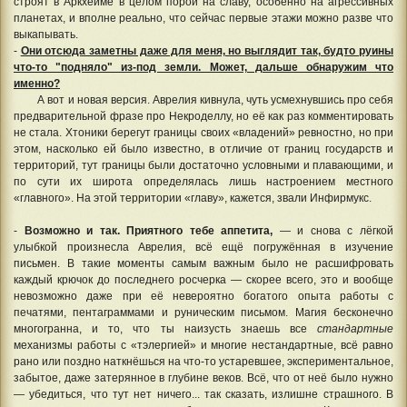
строят в Аркхейме в целом порой на славу, особенно на агрессивных
планетах, и вполне реально, что сейчас первые этажи можно разве что
выкапывать.
-
Они отсюда заметны даже для меня, но выглядит так, будто руины
что-то "подняло" из-под земли. Может, дальше обнаружим что
именно?
А вот и новая версия. Аврелия кивнула, чуть усмехнувшись про себя
предварительной фразе про Некроделлу, но её как раз комментировать
не стала. Хтоники берегут границы своих «владений» ревностно, но при
этом, насколько ей было известно, в отличие от границ государств и
территорий, тут границы были достаточно условными и плавающими, и
по сути их широта определялась лишь настроением местного
«главного». На этой территории «главу», кажется, звали Инфирмукс.
-
Возможно и так. Приятного тебе аппетита,
— и снова с лёгкой
улыбкой произнесла Аврелия, всё ещё погружённая в изучение
письмен. В такие моменты самым важным было не расшифровать
каждый крючок до последнего росчерка — скорее всего, это и вообще
невозможно даже при её невероятно богатого опыта работы с
печатями, пентаграммами и руническим письмом. Магия бесконечно
многогранна, и то, что ты наизусть знаешь все
стандартные
механизмы работы с «тэлергией» и многие нестандартные, всё равно
рано или поздно наткнёшься на что-то устаревшее, экспериментальное,
забытое, даже затерянное в глубине веков. Всё, что от неё было нужно
— убедиться, что тут нет ничего... так сказать, излишне страшного. В