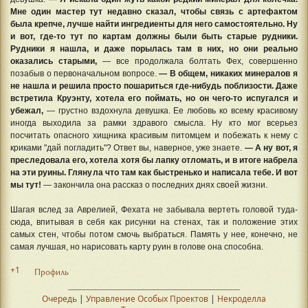
Мне один мастер тут недавно сказал, чтобы связь с артефактом
была крепче, лучше найти ингредиенты для него самостоятельно. Ну
и вот, где-то тут по картам должны были быть старые рудники.
Рудники я нашла, и даже порылась там в них, но они реально
оказались старыми,
— все продолжала болтать Фех, совершенно
позабыв о первоначальном вопросе.
— В общем, никаких минералов я
не нашла и решила просто пошариться где-нибудь поблизости. Даже
встретила Круэнту, хотела его поймать, но он чего-то испугался и
убежал,
— грустно вздохнула девушка. Ее любовь ко всему красивому
иногда выходила за рамки здравого смысла. Ну кто мог всерьез
посчитать опасного хищника красивым питомцем и побежать к нему с
криками "дай погладить"? Ответ вы, наверное, уже знаете.
— А ну вот, я
преследовала его, хотела хотя бы лапку отломать, и в итоге набрела
на эти руины. Глянула что там как быстренько и написала тебе. И вот
мы тут!
— закончила она рассказ о последних днях своей жизни.
Шагая вслед за Аврелией, Фехата не забывала вертеть головой туда-
сюда, впитывая в себя как рисунки на стенах, так и положение этих
самых стен, чтобы потом смочь выбраться. Память у нее, конечно, не
самая лучшая, но нарисовать карту руин в голове она способна.
+1
Профиль
Очередь
|
Управление Особых Проектов
|
Некроделла