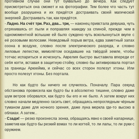
противном случае они тут буквально до вечера. Как следует
присмотреться она сможет и на фотографии. Тем более что часть тут
вообще разрушена и их придётся достраивать своей магической
энергией. Достраивать так, как придётся.
-
Ладно. На счёт три. Раз, два... три,
— наконец привстала девушка, чуть
отряхиваясь от пыли и поправляя накидку за спиной, прежде чем в
одномоментной вспышке ей было суждено чуть всколыхнуться вкупе с
её розовыми волосами. Неведомый порыв ветра, едва заметный запах
озона в воздухе, словно после электрического разряда, и словно
лиловые лепестки, мимолётом оседавшие на твёрдой земле, чтобы
тотчас испариться и исчезнуть. Аврелия быстро выставила впереди от
себя когти, вставая в защитную стойку, словно бы активировала портал
за границы Аркхейма, и сейчас со всех сторон полезут хтоны. Или
просто полезут хтоны. Без портала.
Но как будто бы ничего не случилось. Поначалу. Пара секунд
обстановка провисела как будто бы в абсолютно тишине, словно даже
шум ветров оборвался, как будто бы его и не было. А затем вокруг них
словно начали медленно гасить свет, обращаясь непроглядным чёрным
туманом даже для ночного зрения, даже луна меркла где-то высоко в
облаках. А затем...
-
Сзади!
— резко произнесла эонка, обращаясь явно к своей напарнице,
заметив как будто бы резкий взмах то ли когтей, то ли лапы, то ли руки с
оружием.