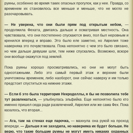
руины, особенно во время таких опасных прогулок, как у нее. Правда, со
временем их становилось все меньше и меньше, что не могло не
разочаровывать.
— Не уверена, что они были прям под открытым небом,
—
продолжила Фехата, двигаясь дальше и осматривая местность. Она
чувствовала, что они постепенно спускаются вниз, пол был неровным и
кренился вперед и вправо. Это было еле заметно, но Аврелия тоже
наверняка это почувствовала. Пока непонятно с чем это было связано,
но чем дальше девушки шли, тем ниже спускались. Возможно, вскоре
они вообще окажутся под землей.
Пока руины хорошо просматривались, но они не могут быть
одноэтажными. Либо это самый первый этаж и верхние были
уничтожены временем, либо наоборот, они сейчас наверху и им только
предстоит спуститься на нижние этажи.
— Если б это была территория Некроделлы, я бы не позволила тебе
тут развлекаться,
— улыбнулась эльфийка. Еще непонятно было кто
именно пришел сюда ради развлечений, Аврелия или же сама Фех. Пока
казалось, что вторая...
— Ага, там на стенах еще парочка,
— махнула она рукой на проход
впереди.
— Дальше я не заходила, но наверняка их будет больше. Не
верю, что такие большие руины не могут иметь никаких охранных