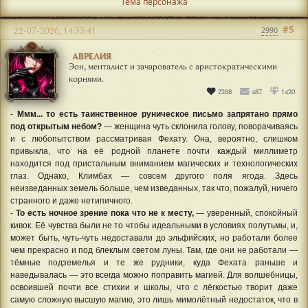
Тема персонажа
#5
22-07-2026, 14:33:41
2990
АВРЕЛИЯ
Эон, менталист и зачарователь с аристократическими
корнями.
2288
487
1420
-
Ммм... то есть таинственное руническое письмо запрятано прямо
под открытым небом?
— женщина чуть склонила голову, поворачиваясь
и с любопытством рассматривая Фехату. Она, вероятно, слишком
привыкла, что на её родной планете почти каждый миллиметр
находится под пристальным вниманием магических и технологических
глаз. Однако, Климбах — совсем другого поля ягода. Здесь
неизведанных земель больше, чем изведанных, так что, пожалуй, ничего
странного и даже нетипичного.
-
То есть ночное зрение пока что не к месту,
— уверенный, спокойный
кивок. Её чувства были не то чтобы идеальными в условиях полутьмы, и,
может быть, чуть-чуть недоставали до эльфийских, но работали более
чем прекрасно и под блеклым светом луны. Там, где они не работали —
тёмные подземелья и те же рудники, куда Фехата раньше и
наведывалась — это всегда можно поправить магией. Для волшебницы,
освоившей почти все стихии и школы, что с лёгкостью творит даже
самую сложную высшую магию, это лишь мимолётный недостаток, что в