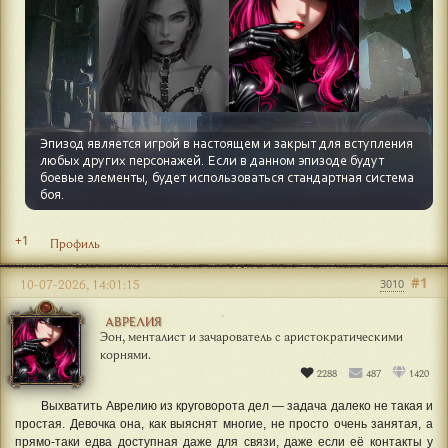
+1
Профиль
#1
10-07-2026, 14:01:15
3010
АВРЕЛИЯ
Эон, менталист и зачарователь с аристократическими
корнями.
2288
487
1420
Выхватить Аврелию из круговорота дел — задача далеко не такая и
простая. Девочка она, как выяснят многие, не просто очень занятая, а
прямо-таки едва доступная даже для связи, даже если её контакты у