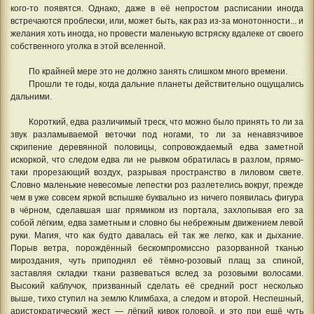
кого-то появятся. Однако, даже в её непростом расписании иногда
встречаются проблески, или, может быть, как раз из-за монотонности... и
желания хоть иногда, но провести маленькую встряску вдалеке от своего
собственного уголка в этой вселенной.
По крайней мере это не должно занять слишком много времени.
Прошли те годы, когда дальние планеты действительно ощущались
дальними.
Короткий, едва различимый треск, что можно было принять то ли за
звук разламываемой веточки под ногами, то ли за ненавязчивое
скрипение деревянной половицы, сопровождаемый едва заметной
искоркой, что следом едва ли не рывком обратилась в разлом, прямо-
таки прорезающий воздух, разрывая пространство в лиловом свете.
Словно маленькие невесомые лепестки роз разлетелись вокруг, прежде
чем в уже совсем яркой вспышке буквально из ничего появилась фигура
в чёрном, сделавшая шаг прямиком из портала, захлопывая его за
собой лёгким, едва заметным и словно бы небрежным движением левой
руки. Магия, что как будто давалась ей так же легко, как и дыхание.
Порыв ветра, порождённый бескомпромиссно разорванной тканью
мироздания, чуть приподнял её тёмно-розовый плащ за спиной,
заставляя складки ткани развеваться вслед за розовыми волосами.
Высокий каблучок, призванный сделать её средний рост несколько
выше, тихо ступил на землю Климбаха, а следом и второй. Неспешный,
аристократический жест — лёгкий кивок головой, и это при ещё чуть