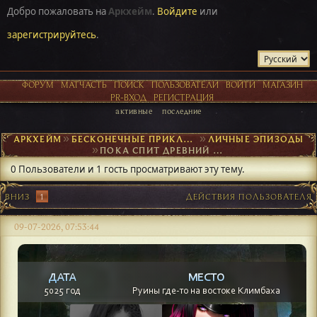
Добро пожаловать на
Аркхейм
.
Войдите
или
зарегистрируйтесь
.
ФОРУМ
МАТЧАСТЬ
ПОИСК
ПОЛЬЗОВАТЕЛИ
ВОЙТИ
МАГАЗИН
PR-ВХОД
РЕГИСТРАЦИЯ
активные
последние
АРКХЕЙМ
►
БЕСКОНЕЧНЫЕ ПРИКЛЮЧЕНИЯ
►
ЛИЧНЫЕ ЭПИЗОДЫ
►
ПОКА СПИТ ДРЕВНИЙ ГОРОД
0 Пользователи и 1 гость просматривают эту тему.
ВНИЗ
1
ДЕЙСТВИЯ ПОЛЬЗОВАТЕЛЯ
09-07-2026, 07:53:44