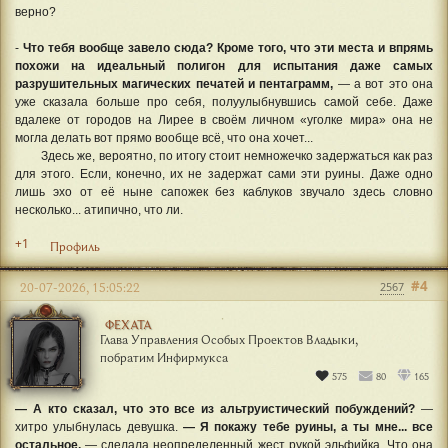
верно?
-
Что тебя вообще завело сюда? Кроме того, что эти места и впрямь
похожи на идеальный полигон для испытания даже самых
разрушительных магических печатей и пентаграмм,
— а вот это она
уже сказала больше про себя, полуулыбнувшись самой себе. Даже
вдалеке от городов на Лирее в своём личном «уголке мира» она не
могла делать вот прямо вообще всё, что она хочет...
Здесь же, вероятно, по итогу стоит немножечко задержаться как раз
для этого. Если, конечно, их не задержат сами эти руины. Даже одно
лишь эхо от её ныне сапожек без каблуков звучало здесь словно
несколько... атипично, что ли.
+1
Профиль
#4
20-07-2026, 15:05:22
2567
ФЕХАТА
Глава Управления Особых Проектов Владыки,
побратим Инфирмукса
575
80
165
— А кто сказал, что это все из альтруистический побуждений?
—
хитро улыбнулась девушка.
— Я покажу тебе руины, а ты мне... все
остальное,
— сделала неопределенный жест рукой эльфийка. Что она