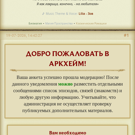
Я как лакрица, конечно, - на любителя»
🎵 Music Theme & Voice:
Lilia - Зов
Биомагия
•
Магия Пространства
•
Космические Ромашки
#1
19-07-2026, 14:42:27
ДОБРО ПОЖАЛОВАТЬ В
АРКХЕЙМ!
Ваша анкета успешно прошла модерацию! После
данного уведомления
можно
разместить отдельными
сообщениями список эпизодов, связей (знакомств) и
любую другую информацию. Учитывайте, что
администрация не осуществляет проверку
публикуемых дополнительных материалов.
Вам необходимо