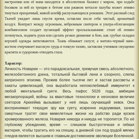
настроении или её мана находится в абсолютном балансе с миром, при ходьбе
босиком за ней из трещин в бетоне или ржавом металле палубы может лениво
тянуться призрачный, живой шлейф распускающихся ромашек. Этот расовый след
Ткачей увядает лишь спустя время, оставляя после себя чистый, ароматный
воздух. Контраст между огромным, небрежным свитером и ультра-облегающим
комбинезоном создает пугающий эффект проскальзывания: стоит ей лениво
потянуться, поднять руки или сделать резкое движение в бою, как грубые складки
верхней одежды натягиваются. Ткань обнажает силуэт, а матово-черный нано-
костюм очерчивает высокую грудь и тонкую талию, заставляя учеников смущенно
краснеть и судорожно отводить глаза.
Характер:
Личность Новарии — это парадоксальная, гремучая смесь абсолютного,
железобетонного дзена, тотальной бытовой лени и озорного, слегка
капризного эгоизма. Прожив более тысячи лет и застав рассветы и
закаты цивилизаций, она выработала непоколебимый иммунитет к
любой ментальной суете. Весь пафос 5026 года, амбиции
мегакорпораций, войны за квантовые технологии и неоновое величие
секторов Аркхейма вызывают у неё лишь скучающий зевок. Она
воспринимает текущую эру как суету, искренне недоумевая, зачем
смертные тратят свои мимолетные жизни на рабство ради кусков
хромированного железа. Новария никогда и никуда не торопится. По её
глубокому убеждению, время — слишком быстротечная и гибкая
материя, чтобы тратить его на спешку, а дневной сон под грудой мягких
пледов является высшим и главным достижением эволюции Вселенной.