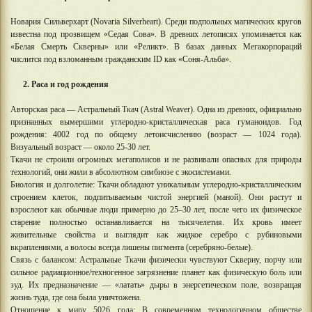
Новария Сильверхарт (Novaria Silverheart). Среди подпольных магических кругов
известна под прозвищем «Седая Сова». В древних летописях упоминается как
«Белая Смерть Скверны» или «Реликт». В базах данных Мегакорпораций
числится под взломанным гражданским ID как «Соня-Альба».
2. Раса и год рождения
Авторская раса — Астральный Ткач (Astral Weaver). Одна из древних, официально
признанных вымершими углеродно-кристаллическая раса гуманоидов. Год
рождения: 4002 год по общему летоисчислению (возраст — 1024 года).
Визуальный возраст — около 25-30 лет.
Ткачи не строили огромных мегаполисов и не развивали опасных для природы
технологий, они жили в абсолютном симбиозе с экосистемами.
Биология и долголетие: Ткачи обладают уникальным углеродно-кристаллическим
строением клеток, подпитываемым чистой энергией (маной). Они растут и
взрослеют как обычные люди примерно до 25–30 лет, после чего их физическое
старение полностью останавливается на тысячелетия. Их кровь имеет
живительные свойства и выглядит как жидкое серебро с рубиновыми
вкраплениями, а волосы всегда лишены пигмента (серебряно-белые).
Связь с балансом: Астральные Ткачи физически чувствуют Скверну, порчу или
сильное радиационное/техногенное загрязнение планет как физическую боль или
зуд. Их предназначение — «латать» дыры в энергетическом поле, возвращая
жизнь туда, где она была уничтожена.
Отношение к миру 5026 года: В современном технологичном обществе