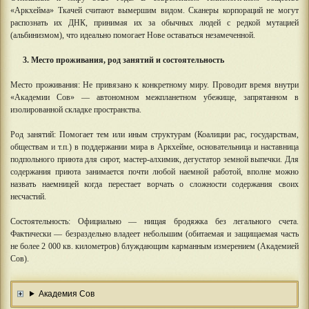
«Аркхейма» Ткачей считают вымершим видом. Сканеры корпораций не могут
распознать их ДНК, принимая их за обычных людей с редкой мутацией
(альбинизмом), что идеально помогает Нове оставаться незамеченной.
3. Место проживания, род занятий и состоятельность
Место проживания: Не привязано к конкретному миру. Проводит время внутри
«Академии Сов» — автономном межпланетном убежище, запрятанном в
изолированной складке пространства.
Род занятий: Помогает тем или иным структурам (Коалиции рас, государствам,
обществам и т.п.) в поддержании мира в Аркхейме, основательница и наставница
подпольного приюта для сирот, мастер-алхимик, дегустатор земной выпечки. Для
содержания приюта занимается почти любой наемной работой, вполне можно
назвать наемницей когда перестает ворчать о сложности содержания своих
несчастий.
Состоятельность: Официально — нищая бродяжка без легального счета.
Фактически — безраздельно владеет небольшим (обитаемая и защищаемая часть
не более 2 000 кв. километров) блуждающим карманным измерением (Академией
Сов).
Академия Сов