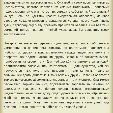
защищенными от жестокости мира. Она любит своих воспитанников до
беспамятства, ласково величая их «моими маленькими неоновыми
недоразумениями», и вплетает их сердца в собственный астральный
контур. Если её «детям» грозит смертельная опасность, ленивое
озорство Новарии мгновенно испаряется, уступая место леденящему
душу, первородному гневу древнего Хранителя Баланса. Она без тени
сомнений примет на себя любой удар, лишь бы защитить своих
воспитанников.
Новария — вовсе не угрюмый одиночка, запертый в собственном
измерении. За долгие века скитаний по обитаемым планетам она
глубоко, до дрожи в кристаллическом сердце, научилась ценить и
оберегать тех редких, настоящих друзей, которых ей посчастливилось
приобрести на своем пути. Для неё дружба не измеряется выгодой,
политическими союзами или контрактами — для существа, чей век
исчисляется тысячелетиями, искренняя привязанность является
величайшей драгоценностью. Своих близких друзей Новария опекает с
тем же неистовым, абсолютным упорством, что и учеников. Она может
бесконечно ворчать на них, подкалывать, воровать их заначки со
сладким и доводить до белого каления своими эксцентричными
чудачествами, но если её другу будет угрожать опасность, «Кризисный
Двойник» ведьмы материализуется из воздуха точно так же, без
секунды раздумий. Ради тех, кого она впустила в свой узкий круг
доверия, Наставница готова пойти против любой угрозы.