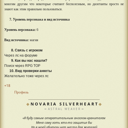
многим другим что некоторые считают бесполезным, но дилетанты просто не
знают как этим правильно пользоваться.
7. Уровень персонажа и вид источника
Уровень персонажа:
6
Вид источника:
магия
8. Связь с игроком
Через лс на форуме
9. Как вы нас нашли?
Поиск через RPG TOP
10. Вид проверки анкеты
Желательно тоже через лс
+18
Профиль
◆
N O V A R I A S I L V E R H E A R T
◆
━ A S T R A L W E A V E R ━
«Я буду самым отвратительным ангелом-хранителем
Меня саму хоть кто-то защитил бы
Но в моей обители нет места для жителей