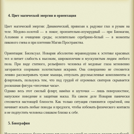
4. Цвет магической энергии и ориентация
Цвет магической энергии: Динамический, привязан к радужке глаз и рунам на
теле. Медово-золотой — в покое; пронзительно-изумрудный — при Биомагии,
Алхимии и очищении среды; ослепительно серебряно-белый — в моменты
пикового гнева и при плетении Магии Пространства.
Ориентация: Бисексуал. Новария абсолютно неравнодушна к эстетике красивых
тел и питает слабость к высоким, широкоплечим и мускулистым людям любого
пола. При виде статного, рельефного человека её медовые глаза мгновенно
загораются озорными золотистыми искрами. Она совершенно не стесняется
лениво рассматривать чужие мышцы, отпускать двусмысленные комплименты и
флиртовать, пользуясь тем, что под грудой её огромных свитеров скрывается
роскошная фигура «песочные часы».
Однако весь этот смелый флирт, намёки и шуточки — лишь поверхностное,
напускное поведение и защитная маска. На самом деле Новария панически
стесняется настоящей близости. Как только ситуация становится серьёзной, она
начинает искать любые поводы и предлоги, чтобы избежать физического контакта
и не подпустить человека слишком близко к себе.
5. Биография