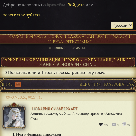
Добро пожаловать на
Аркхейм
.
Войдите
или
зарегистрируйтесь
.
ФОРУМ
МАТЧАСТЬ
ПОИСК
ПОЛЬЗОВАТЕЛИ
ВОЙТИ
МАГАЗИН
PR-ВХОД
РЕГИСТРАЦИЯ
активные
последние
АРКХЕЙМ
►
ОРГАНИЗАЦИЯ ИГРОВОГО ПРОЦЕССА
►
ХРАНИЛИЩЕ АНКЕТ
►
АНКЕТА НОВАРИЯ СИЛЬВЕРХАРТ
0 Пользователи и 1 гость просматривают эту тему.
ВНИЗ
1
ДЕЙСТВИЯ ПОЛЬЗОВАТЕЛЯ
09-07-2026, 00:57:35
НОВАРИЯ СИЛЬВЕРХАРТ
Ленивая ведьма, любящий комшар приюта «Академия
Сов»
496
4
65
1. Имя и фамилия персонажа