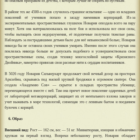
но опасным призраком из детства, с которым лучше не спорить по пустякам.
В районе тех же 4500-х годов случилось страшное испытание — одно из младших
поколений её учеников попало в засаду наемников корпораций. Из-за
экспериментальных пространственных глушилок Новария опоздала всего на пару
минут. Хотя она материализовалась на поле боя и использовала все свои силы,
чтобы вытащить свои недоразумения, её подопечные получили тяжелые раны.
Наблюдать за пострадавшими детьми было для неё невыносимой болью; Новария
никогда бы не оставила своих учеников умирать. Именно после этого случая она
поклялась никогда больше не допускать подобного и усовершенствовала свои
пространственные силы, создав технику многослойной защиты «Кризисного
Двойника», намертво привязав свои расовые нити к сердцам воспитанников.
В 5026 году Новария Сильверхарт продолжает свой вечный дозор на просторах
Аркхейма, скрываясь под маской хрупкой бродяжки в огромном свитере. Она
создала «Академию Сов» — скрытое в складках пространства убежище,
перемещающееся вместе с ней. Там она прячет новое поколение одаренных детей
от лабораторий мегакорпораций, защищает их от ментального взлома хакеров и
учит выживать в мире технологий, совмещая это с ленивым бытом и поеданием
булочек с корицей.
6. Образ
Внешний вид:
Рост — 162 см, вес — 51 кг. Миниатюрная, изящная и обманчиво
хрупкая на первый взгляд. Вопреки небольшому росту, Новария обладает