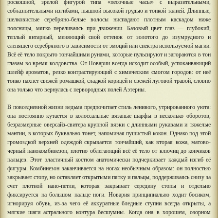
роскошной, зрелой фигурой типа «песочные часы» с выразительными,
соблазнительными изгибами, пышной высокой грудью и тонкой талией. Длинные,
шелковистые серебряно-белые волосы ниспадают плотным каскадом ниже
поясницы, мягко переливаясь при движении. Базовый цвет глаз — глубокий,
теплый янтарный, меняющий свой оттенок от золотого до изумрудного и
слепящего серебряного в зависимости от эмоций или спектра используемой магии.
Всё её тело покрыто тончайшими рунами, которые пульсируют и загораются в тон
глазам во время колдовства. От Новарии всегда исходит особый, успокаивающий
шлейф ароматов, резко контрастирующий с химическим смогом городов: от неё
тонко пахнет свежей ромашкой, сладкой корицей и свежей луговой травой, словно
она только что вернулась с первородных полей Аэтерны.
В повседневной жизни ведьма предпочитает стиль ленивого, утрированного уюта:
она постоянно кутается в колоссальные вязаные шарфы в несколько оборотов,
безразмерные оверсайз-свитера крупной вязки с длинными рукавами и тяжелые
мантии, в которых буквально тонет, напоминая пушистый кокон. Однако под этой
громоздкой верхней одеждой скрывается тончайший, как вторая кожа, матово-
черный нанокомбинезон, плотно облегающий всё её тело от ключиц до кончиков
пальцев. Этот эластичный костюм анатомически подчеркивает каждый изгиб её
фигуры. Комбинезон заканчивается на ногах необычным образом: он полностью
закрывает стопу, но оставляет открытыми пятку и пальцы, поддерживаясь снизу за
счет плотной нано-петли, которая закрывает середину стопы и отдельно
фиксируется на большом пальце ноги. Новария принципиально ходит босиком,
игнорируя обувь, из-за чего её аккуратные бледные ступни всегда открыты, а
мягкие шаги астрального контура бесшумны. Когда она в хорошем, озорном