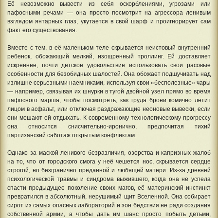
Её невозможно вывести из себя оскорблениями, угрозами или
пафосными речами — она просто посмотрит на агрессора ленивым
взглядом янтарных глаз, укутается в свой шарф и проигнорирует сам
факт его существования.
Вместе с тем, в её маленьком теле скрывается неистовый внутренний
ребенок, обожающий мелкий, изощренный троллинг. Ей доставляет
искреннее, почти детское удовольствие использовать свои расовые
особенности для безобидных шалостей. Она обожает подшучивать над
излишне серьезными наемниками, используя свои «бесполезные» чары
— например, связывая их шнурки в тугой двойной узел прямо во время
пафосного марша, чтобы посмотреть, как груда брони комично летит
лицом в асфальт, или отключая раздражающие неоновые вывески, если
они мешают ей отдыхать. К современному технологическому прогрессу
она относится снисчительно-иронично, предпочитая тихий
партизанский саботаж открытым конфликтам
.
Однако за маской ленивого безразличия, озорства и капризных жалоб
на то, что от городского смога у неё чешется нос, скрывается сердце
строгой, но безгранично преданной и любящей матери. Из-за древней
психологической травмы и синдрома выжившего, когда она не успела
спасти предыдущее поколение своих магов, её материнский инстинкт
превратился в абсолютный, нерушимый щит Вселенной. Она собирает
сирот из самых опасных лабораторий и зон бедствия не ради создания
собственной армии, а чтобы дать им шанс просто побыть детьми,