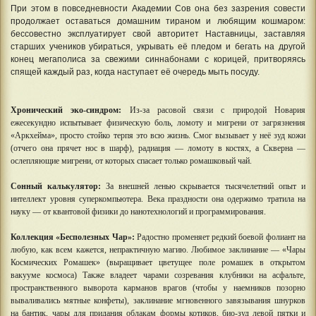
При этом в повседневности Академии Сов она без зазрения совести
продолжает оставаться домашним тираном и любящим кошмаром:
бессовестно эксплуатирует свой авторитет Наставницы, заставляя
старших учеников убираться, укрывать её пледом и бегать на другой
конец мегаполиса за свежими синнабонами с корицей, притворяясь
спящей каждый раз, когда наступает её очередь мыть посуду.
Хронический эко-синдром:
Из-за расовой связи с природой Новария
ежесекундно испытывает физическую боль, ломоту и мигрени от загрязнения
«Аркхейма», просто стойко терпя это всю жизнь. Смог вызывает у неё зуд кожи
(отчего она прячет нос в шарф), радиация — ломоту в костях, а Скверна —
ослепляющие мигрени, от которых спасает только ромашковый чай.
Сонный калькулятор:
За внешней ленью скрывается тысячелетний опыт и
интеллект уровня суперкомпьютера. Века праздности она одержимо тратила на
науку — от квантовой физики до нанотехнологий и программирования.
Коллекция «Бесполезных Чар»:
Радостно променяет редкий боевой фолиант на
любую, как всем кажется, непрактичную магию. Любимое заклинание — «Чары
Космических Ромашек» (выращивает цветущее поле ромашек в открытом
вакууме космоса) Также владеет чарами созревания клубники на асфальте,
пространственного выворота карманов врагов (чтобы у наемников позорно
вываливались мятные конфеты), заклинание мгновенного завязывания шнурков
на бантик, чары для придания облакам формы котиков, био-зуд левой пятки и