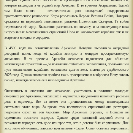
Новария родилась более тысячи лет назад на одной из зеленых планет-колыбелей,
которые выходили в ее родной мир Аэтерны. В те времена Астральных Ткачей
там было много — величественная раса созидателей поддерживала
пространственное равновесие. Когда разразилась Первая Великая Война, Новария
сражалась на передовой, запечатывая разломы Повелителя Скверны. Та война
перемолола её народ. Выжившие рассеялись по космосу, и за последующие века
непрерывных межпланетных странствий Нова на космических кораблях так и не
встретила ни одного сородича.
В 4500 году по летоисчислению Аркхейма Новария выполняла очередной
дозорный полет, когда её корабль затянуло в мощную пространственную
аномалию. В те времена Аркхейм оставался недосягаем для обычных
межзвездных странствий — до появления стабильной червоточины, проложившей
путь космическим кораблям, оставались долгие века, вплоть до судьбоносного
5025 года. Однако аномалия пробила ткань пространства и выбросила Нову сквозь
барьер, навсегда заперев её в неизведанном Аркхейме.
Оказавшись в изоляции, она отказалась участвовать в политике молодых
смертных рас Аркхейма, погрязших в жадности, и продолжила исполнять расовый
долг в одиночку. Век за веком она путешествовала между планетарными
системами этого мира. За время этих космических странствий она регулярно
подбирала сирот из зон бедствия. Мир Аркхейма огромен, и Новария не
стремилась воспитать лидеров. Однако среди нынешней мировой элиты и
верховных чародеев есть двое или трое тех, кто в детстве был её учеником. Для
этих ныне облеченных властью прагматиков «Седая Сова» осталась ворчливым,