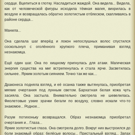
сердце. Вцепиться в глотку. Насладиться жаждой. Она видела... Видела,
как от человеческой фигуры исходила тёмная магия, вихрилась в
воздухе и возвращалась обратно золотистым отблеском, скапливаясь в
районе сердца...
Манила...
Она сделала шаг вперёд и локон непослушных волос спустился
соскользнул с оголённого хрупкого плеча, приманивая взгляд
незнакомца.
Ещё один шаг. Она по хищному пригнулась для атаки. Магическая
энергия существа на миг встрепенулась и стала ярче. Засветилась
сильнее.. Ярким золотым сиянием. Точно так же как....
Драконеса подняла взгляд, и её осанка также вытянулась, приобретая
мягкие очертания под лунным светом. Бархатная белая кожа чуть
засияла. Она застыла. Внимательно смотрела не шевелилась.
Фиолетовые узкие зрачки бегали по воздуху, словно искали что-то
знакомое... Родное...
Разум потихоньку возвращался. Образ незнакомца приобретал
очертания и... Глаза...
Яркие золотистые глаза. Она смотрела долго. Вокруг них выстроился до
боли знакомый образ: белёсые волосы... Пристальный взгляд... Запах