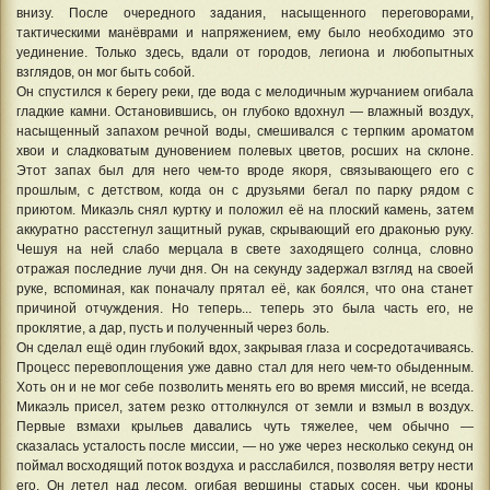
внизу. После очередного задания, насыщенного переговорами,
тактическими манёврами и напряжением, ему было необходимо это
уединение. Только здесь, вдали от городов, легиона и любопытных
взглядов, он мог быть собой.
Он спустился к берегу реки, где вода с мелодичным журчанием огибала
гладкие камни. Остановившись, он глубоко вдохнул — влажный воздух,
насыщенный запахом речной воды, смешивался с терпким ароматом
хвои и сладковатым дуновением полевых цветов, росших на склоне.
Этот запах был для него чем-то вроде якоря, связывающего его с
прошлым, с детством, когда он с друзьями бегал по парку рядом с
приютом. Микаэль снял куртку и положил её на плоский камень, затем
аккуратно расстегнул защитный рукав, скрывающий его драконью руку.
Чешуя на ней слабо мерцала в свете заходящего солнца, словно
отражая последние лучи дня. Он на секунду задержал взгляд на своей
руке, вспоминая, как поначалу прятал её, как боялся, что она станет
причиной отчуждения. Но теперь... теперь это была часть его, не
проклятие, а дар, пусть и полученный через боль.
Он сделал ещё один глубокий вдох, закрывая глаза и сосредотачиваясь.
Процесс перевоплощения уже давно стал для него чем-то обыденным.
Хоть он и не мог себе позволить менять его во время миссий, не всегда.
Микаэль присел, затем резко оттолкнулся от земли и взмыл в воздух.
Первые взмахи крыльев давались чуть тяжелее, чем обычно —
сказалась усталость после миссии, — но уже через несколько секунд он
поймал восходящий поток воздуха и расслабился, позволяя ветру нести
его. Он летел над лесом, огибая вершины старых сосен, чьи кроны