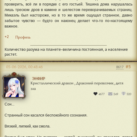
проверить, всё ли в порядке с его гостьей. Тишина дома нарушалась
лишь треском дров в камине и шелестом переворачиваемых страниц.
Микаэль был настороже, но в то же время ощущал странное, давно
забытое чувство — будто он наконец делает что
‑
то по-настоящему
важное.
+2
Профиль
Количество разума на планете–величина постоянная, а население
растет.
#5
05-06-2026, 00:48:46
8617
ЭНФИР
Кристаллический дракон , Драконий перевозчик, дитя
зла
4677
249
520
Сон...
Странный сон касался беспокойного сознания.
Вязкий, липкий, как смола.