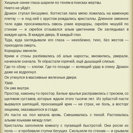
Хищные синие глаза шарили по теням в поисках жертвы.
Никто не уйдёт.
Дракон ступал бесшумно. Когтистая лапа мягко ложилась на каменную
плитку — и под ней с хрустом рождались кристаллы. Длинное змеиное
тело едва просачивалось сквозь узкие коридоры, скребло чешуёй по
стенам — и скребок отзывался алым цветением. Он заглядывал в
каждую щель. В каждую дверь. В каждый глаз.
Туда, куда заглядывали его глаза — неизбежно, тихо, без жестов —
приходила смерть.
Коридоры звенели.
Крики и стоны разбивались об алые наросты, множились, умирали,
начинали сначала. Те обрастали горячей, ещё дышащей слизью.
Где-то сбоку — хлопки. Где-то позади — колющий удар в спину. Дракон
даже не вздрогнул.
Он уткнулся в массивные железные двери.
Удар.
Он уже внутри.
Простор, наконец-то простор. Белые крылья расправились с треском, со
щелчком суставов, которые ждали этого тысячи лет. Из зубастой пасти
вырвался шипящий, пронзающий крик — не страх, не боль, а восторг
хищника, оказавшегося в стаде.
Из пасти на пол капала кровь. Смешивалась с пеной. Растекалась
алыми языками между плит.
Кристаллы заполняли комнату с пугающей быстротой. Они росли из
пола — и пробивали ступни бегущих. Скользили по стенам — и срывали