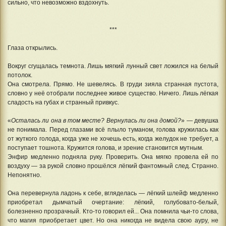
сильно, что невозможно вздохнуть.
***
Глаза открылись.
Вокруг сгущалась темнота. Лишь мягкий лунный свет ложился на белый
потолок.
Она смотрела. Прямо. Не шевелясь. В груди зияла странная пустота,
словно у неё отобрали последнее живое существо. Ничего. Лишь лёгкая
сладость на губах и странный привкус.
«
Осталась ли она в том месте? Вернулась ли она домой?
» — девушка
не понимала. Перед глазами всё плыло туманом, голова кружилась как
от жуткого голода, когда уже не хочешь есть, когда желудок не требует, а
поступает тошнота. Кружится голова, и зрение становится мутным.
Энфир медленно подняла руку. Проверить. Она мягко провела ей по
воздуху — за рукой словно прошёлся лёгкий фантомный след. Странно.
Непонятно.
Она перевернула ладонь к себе, вгляделась — лёгкий шлейф медленно
приобретал дымчатый очертание: лёгкий, голубовато-белый,
болезненно прозрачный. Кто-то говорил ей... Она помнила чьи-то слова,
что магия приобретает цвет. Но она никогда не видела свою ауру, не