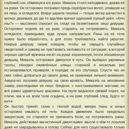
глубокий сон, обмякнув в его руках. Микаэль стоял неподвижно, держа её
на руках. Он осторожно поправил прядь серебристых волос, упавшую на
её лицо, и огляделся. Вокруг царила тишина — только ветер шелестел в
кронах деревьев, да где
‑
то вдалеке кричал одинокий горный орёл. «
Кто
ты?
» — мысленно спросил он, глядя на безмятежное лицо девушки.
Осторожно подняв её на руки, стараясь не потревожить, Микаэль
огляделся, прикидывая, куда лучше направиться. Раны на её теле
нужно было обработать, а для этого требовалось найти укрытие.
Накрыв девушку своим плащом, чтобы не смущать случайных
свидетелей и самому не чувствовать неловкости от ситуации, в которой
хорошо одетый мужчина несёт на руках израненную, почти обнажённую
девушку, Микаэль осторожно двинулся в путь. Он выбирал укромные
тропы, обходил оживлённые улицы стороной и несколько раз
останавливался, проверяя, в порядке ли его спутница. Спустя час он
смог тайно добраться до своего дома, не привлекая ничьего внимания.
Аккуратно положив девушку на свою кровать, Микаэль на мгновение
замер, разглядывая её лицо: бледное, с заострившимися чертами, но
всё равно удивительно красивое. На скуле виднелся свежий порез, на
плече, как и на всем теле ссадина, а на руке глубокий след, будто от
когтя.
Он быстро принёс тазик с тёплой водой, мягкую ткань и начал
осторожно омывать её тело. Каждое движение было предельно
аккуратным, он старался не причинить боли, не потревожить раны.
Микаэль действовал как истинный джентльмен: мысли о чём
‑
то пошлом
даже не закрадывались в голову. Сейчас для него существовало только