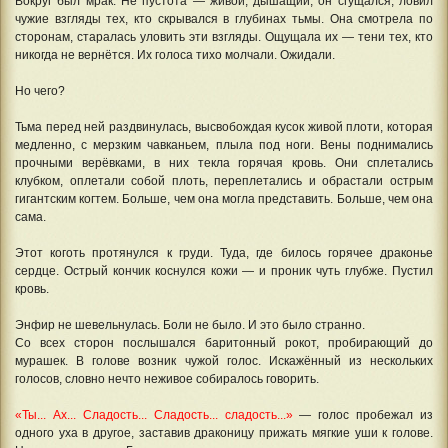
Вокруг был мрак. Не пустота — живой, дышащий, он сгущался, ловил
чужие взгляды тех, кто скрывался в глубинах тьмы. Она смотрела по
сторонам, старалась уловить эти взгляды. Ощущала их — тени тех, кто
никогда не вернётся. Их голоса тихо молчали. Ожидали.
Но чего?
Тьма перед ней раздвинулась, высвобождая кусок живой плоти, которая
медленно, с мерзким чавканьем, плыла под ноги. Вены поднимались
прочными верёвками, в них текла горячая кровь. Они сплетались
клубком, оплетали собой плоть, переплетались и обрастали острым
гигантским когтем. Больше, чем она могла представить. Больше, чем она
сама.
Этот коготь протянулся к груди. Туда, где билось горячее драконье
сердце. Острый кончик коснулся кожи — и проник чуть глубже. Пустил
кровь.
Энфир не шевельнулась. Боли не было. И это было странно.
Со всех сторон послышался баритонный рокот, пробирающий до
мурашек. В голове возник чужой голос. Искажённый из нескольких
голосов, словно нечто неживое собиралось говорить.
«Ты... Ах... Сладость... Сладость... сладость...»
— голос пробежал из
одного уха в другое, заставив драконицу прижать мягкие уши к голове.