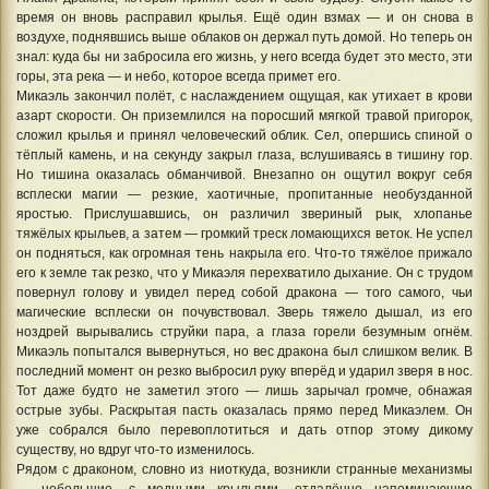
время он вновь расправил крылья. Ещё один взмах — и он снова в
воздухе, поднявшись выше облаков он держал путь домой. Но теперь он
знал: куда бы ни забросила его жизнь, у него всегда будет это место, эти
горы, эта река — и небо, которое всегда примет его.
Микаэль закончил полёт, с наслаждением ощущая, как утихает в крови
азарт скорости. Он приземлился на поросший мягкой травой пригорок,
сложил крылья и принял человеческий облик. Сел, опершись спиной о
тёплый камень, и на секунду закрыл глаза, вслушиваясь в тишину гор.
Но тишина оказалась обманчивой. Внезапно он ощутил вокруг себя
всплески магии — резкие, хаотичные, пропитанные необузданной
яростью. Прислушавшись, он различил звериный рык, хлопанье
тяжёлых крыльев, а затем — громкий треск ломающихся веток. Не успел
он подняться, как огромная тень накрыла его. Что-то тяжёлое прижало
его к земле так резко, что у Микаэля перехватило дыхание. Он с трудом
повернул голову и увидел перед собой дракона — того самого, чьи
магические всплески он почувствовал. Зверь тяжело дышал, из его
ноздрей вырывались струйки пара, а глаза горели безумным огнём.
Микаэль попытался вывернуться, но вес дракона был слишком велик. В
последний момент он резко выбросил руку вперёд и ударил зверя в нос.
Тот даже будто не заметил этого — лишь зарычал громче, обнажая
острые зубы. Раскрытая пасть оказалась прямо перед Микаэлем. Он
уже собрался было перевоплотиться и дать отпор этому дикому
существу, но вдруг что-то изменилось.
Рядом с драконом, словно из ниоткуда, возникли странные механизмы