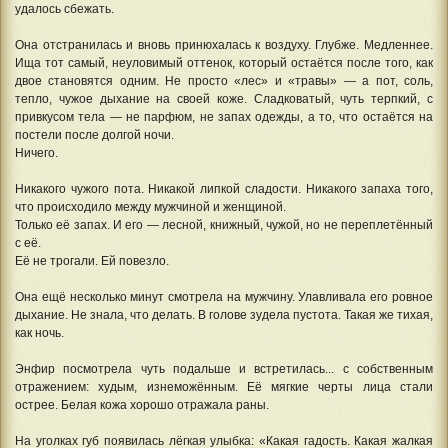
удалось сбежать.
Она отстранилась и вновь принюхалась к воздуху. Глубже. Медленнее.
Ища тот самый, неуловимый оттенок, который остаётся после того, как
двое становятся одним. Не просто «лес» и «травы» — а пот, соль,
тепло, чужое дыхание на своей коже. Сладковатый, чуть терпкий, с
привкусом тела — не парфюм, не запах одежды, а то, что остаётся на
постели после долгой ночи.
Ничего.
Никакого чужого пота. Никакой липкой сладости. Никакого запаха того,
что происходило между мужчиной и женщиной.
Только её запах. И его — лесной, книжный, чужой, но не переплетённый
с её.
Её не трогали. Ей повезло.
Она ещё несколько минут смотрела на мужчину. Улавливала его ровное
дыхание. Не знала, что делать. В голове зудела пустота. Такая же тихая,
как ночь.
Энфир посмотрела чуть подальше и встретилась... с собственным
отражением: худым, изнеможённым. Её мягкие черты лица стали
острее. Белая кожа хорошо отражала раны.
На уголках губ появилась лёгкая улыбка: «Какая гадость. Какая жалкая