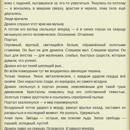
кожу с ладоней, пытавшихся за что-то ухватиться. Тянулись по потолку
— и вонзались в макушки сверху, врастая в черепа, пока тела ещё
дёргались.
Люди кричали.
Дракон слушал этот крик как музыку.
А потом его взгляд скользнул вперёд — и в синих глазах на секунду
мелькнуло нечто человеческое. Осознание. Отчаяние.
Портал.
Огромный, круглый, светящийся белым, обрамлённый золотыми
ставнями. Он был не для дракона. Слишком мал. Слишком хрупок. Он
был для бегства — для маленьких, слабых, быстрых существ, которые
думали, что успеют.
Дракон изтал тихий шипящий рык...
Во всём помещении тут же воцарилась звенящая тишина.
Только тиканье. Тихое, металлическое, с каждым ударом сердца всё
громче. Оно нарастало сзади, из коридора, из самого воздуха.
Дракон скользнул в портал резким, невозможным для такой туши
движением. Кристаллы ломались под его собственной тяжестью.
Золотые ставни хрустнули и осыпались серебряной пылью.
Портал захлопнулся — и мир перевернулся.
Воздушный поток ударил в морду, рванул крылья назад, заставил их
раскрыться в последний момент. Не рухнуть. Удержаться.
Алая луна. Звёзды — острые, как осколки льда. Запах свободы —
горький, холодный, пустой.
Дракон завис на секунду. Огляделся. И рванул вперёд.