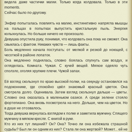
видела даже частички магии. Только когда колдовала. Только в эти
moments.
Сейчас было по-другому.
Энфир попыталась повлиять на магию, инстинктивно напрягла мышцы
на пальцах в попытках выпустить кристальную пыль. Энергия
колыхнулась. Но больше ничего не произошло.
Девушка опустила руку, понимая, что колдовать она пока не сможет. Она
свыклась с фактом. Никаких чувств — лишь факты.
Боль медленно начала поступать: от мелкой и резкой до ноющей, с
чесоткой в районе лопаток.
Она медленно поднялась, словно боялась спугнуть сам воздух, и
огляделась. Комната. Чужая. С кучей вещей. Мягкое одеяло чуть
сползло, оголяя хрупкие плечи. Чужой запах.
Её взгляд скользнул по краю высокой полки, на секунду остановился на
подоконнике, где спокойно цвёл знакомый красный цветок. Она
смотрела долго. Оценивала. Затем взгляд скользнул дальше — цветы.
Словно она оказалась в маленьком оазисе. А среди зелени стояло
фортепиано. Она вновь посмотрела на него. Дольше, чем на цветок. Но
в душе не отозвалось.
Тогда девушка вернулась взглядом к полке и заметила мужчину. Спящего
мужчину в мягком кресле. С книгой в руке.
Кто из них тут лишний? Он? Она? Точно ли она избежала страшной
судьбы? Был ли он одним из них? Стала ли она жертвой? Может... ей не