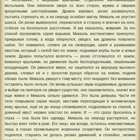
— небольшие, с медными крыльями, отдалённо напоминающие
мотыльков. Они облепили зверя со всех сторон, жужжа и сверкая
крошечными шестерёнками. Дракон взревел, резко развернулся,
пытаясь стряхнуть их, и на секунду ослабил хватку. Микаэль не упустил
шанса. Он резко вывернулся, перекатился в сторону и вскочил на ноги,
отбегая на безопасное расстояние. И как оказалось, вовремя. За его
спиной прогремела серия взрывов. Микаэль инстинктивно пригнулся,
прикрывая голову, а когда обернулся, увидел, как дракона повалило
набок. Тот извивался, словно уж на сковородке, шипя и размахивая
хвостом, который с силой бил по земле, поднимая клубы пыли и комья
земли. Дракон попытался взлететь — резко оттолкнулся от земли,
взмахнул крыльями, но движения были беспорядочными, лишёнными
координации. Он рванулся вверх, но зацепился за верхушку высокого
дерева, сломал её и с грохотом рухнул обратно на землю, подняв
облако пыли. Микаэль рванул к тому месту, этот инцидент без внимания
оставлять было нельзя. Он вновь услышал звуки издаваемые драконом
и выйдя на пригорок он увидел существо, оно зашевелилось, значит все
еще живое и Микаэль сильно удивился. Это была девушка. Части её
тело покрывала серая чешуя, местами переходящая в человеческую
кожу, крылья, ещё не до конца сложившиеся, подрагивали за спиной, а
длинный хвост нервно хлестал по земле. И — что сразу бросилось в
глаза — она была без одежды. Микаэль на секунду растерялся, но
быстро взял себя в руки. Его лицо, как всегда, осталось невозмутимым,
лишь в глазах промелькнуло искреннее сочувствие. Он неторопливо
поднялся, стараясь не делать резких движений, и спокойно, низким