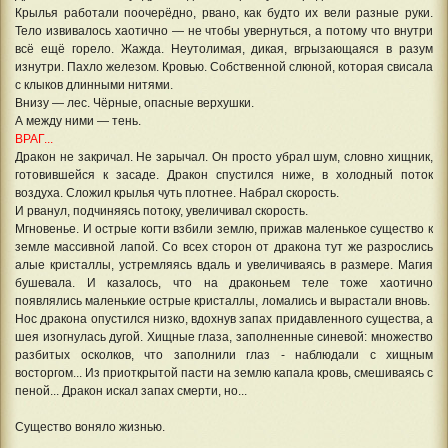
Крылья работали поочерёдно, рвано, как будто их вели разные руки.
Тело извивалось хаотично — не чтобы увернуться, а потому что внутри
всё ещё горело. Жажда. Неутолимая, дикая, вгрызающаяся в разум
изнутри. Пахло железом. Кровью. Собственной слюной, которая свисала
с клыков длинными нитями.
Внизу — лес. Чёрные, опасные верхушки.
А между ними — тень.
ВРАГ...
Дракон не закричал. Не зарычал. Он просто убрал шум, словно хищник,
готовившейся к засаде. Дракон спустился ниже, в холодный поток
воздуха. Сложил крылья чуть плотнее. Набрал скорость.
И рванул, подчиняясь потоку, увеличивал скорость.
Мгновенье. И острые когти взбили землю, прижав маленькое существо к
земле массивной лапой. Со всех сторон от дракона тут же разрослись
алые кристаллы, устремляясь вдаль и увеличиваясь в размере. Магия
бушевала. И казалось, что на драконьем теле тоже хаотично
появлялись маленькие острые кристаллы, ломались и вырастали вновь.
Нос дракона опустился низко, вдохнув запах придавленного существа, а
шея изогнулась дугой. Хищные глаза, заполненные синевой: множество
разбитых осколков, что заполнили глаз - наблюдали с хищным
восторгом... Из приоткрытой пасти на землю капала кровь, смешиваясь с
пеной... Дракон искал запах смерти, но...
Существо воняло жизнью.