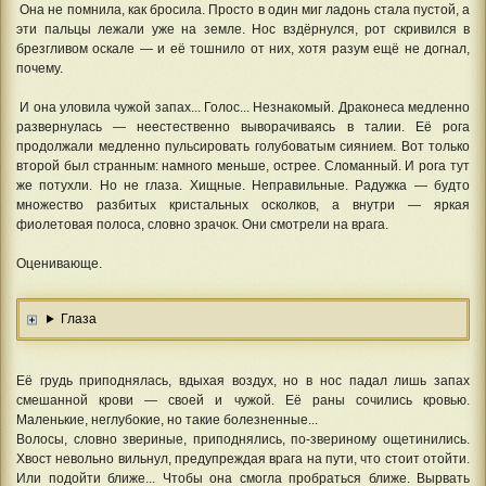
Она не помнила, как бросила. Просто в один миг ладонь стала пустой, а
эти пальцы лежали уже на земле. Нос вздёрнулся, рот скривился в
брезгливом оскале — и её тошнило от них, хотя разум ещё не догнал,
почему.
И она уловила чужой запах... Голос... Незнакомый. Драконеса медленно
развернулась — неестественно выворачиваясь в талии. Её рога
продолжали медленно пульсировать голубоватым сиянием. Вот только
второй был странным: намного меньше, острее. Сломанный. И рога тут
же потухли. Но не глаза. Хищные. Неправильные. Радужка — будто
множество разбитых кристальных осколков, а внутри — яркая
фиолетовая полоса, словно зрачок. Они смотрели на врага.
Оценивающе.
Глаза
Её грудь приподнялась, вдыхая воздух, но в нос падал лишь запах
смешанной крови — своей и чужой. Её раны сочились кровью.
Маленькие, неглубокие, но такие болезненные...
Волосы, словно звериные, приподнялись, по-звериному ощетинились.
Хвост невольно вильнул, предупреждая врага на пути, что стоит отойти.
Или подойти ближе... Чтобы она смогла пробраться ближе. Вырвать