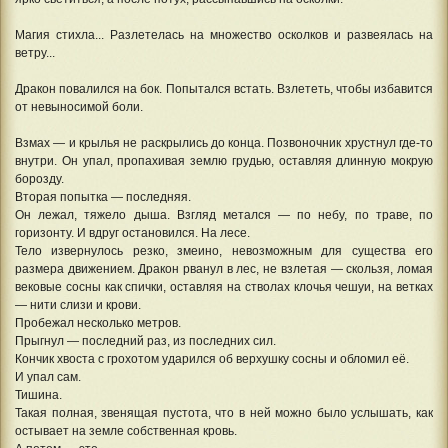
Магия стихла... Разлетелась на множество осколков и развеялась на
ветру...
Дракон повалился на бок. Попытался встать. Взлететь, чтобы избавится
от невыносимой боли.
Взмах — и крылья не раскрылись до конца. Позвоночник хрустнул где-то
внутри. Он упал, пропахивая землю грудью, оставляя длинную мокрую
борозду.
Вторая попытка — последняя.
Он лежал, тяжело дыша. Взгляд метался — по небу, по траве, по
горизонту. И вдруг остановился. На лесе.
Тело извернулось резко, змеино, невозможным для существа его
размера движением. Дракон рванул в лес, не взлетая — скользя, ломая
вековые сосны как спички, оставляя на стволах клочья чешуи, на ветках
— нити слизи и крови.
Пробежал несколько метров.
Прыгнул — последний раз, из последних сил.
Кончик хвоста с грохотом ударился об верхушку сосны и обломил её.
И упал сам.
Тишина.
Такая полная, звенящая пустота, что в ней можно было услышать, как
остывает на земле собственная кровь.