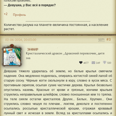
голосом произнёс:
— Девушка, у Вас всё в порядке?
+2
Профиль
Количество разума на планете–величина постоянная, а население
растет.
#3
02-06-2026, 20:03:00
5371
ЭНФИР
Кристаллический дракон , Драконий перевозчик, дитя
зла
4677
249
520
Девушка тяжело ударилась об землю, но белые крылья смягчили
падение. Она медленно поднялась, опираясь когтистой синей лапой об
старую сосну. Чёрные когти скользнули в кору, словно в кусок мяса. С
противным скрипом, осыпая сухие частички дерева. Крылья безвольно
опустились наземь. Красные от крови и грязные, кончики крыльев
струились неправильным шлейфом, словно поношенная кем то тряпка.
На теле сияли остатки кристаллов. Других... Белых.. Хрупких... Они
струились словно чешуя по плечам... локтям, декольте и постепенно
осыпались россыпью кристаллической крошки, отражая кровавый
лунный свет и исчезая в земле. Вслед за кристаллами осыпались и