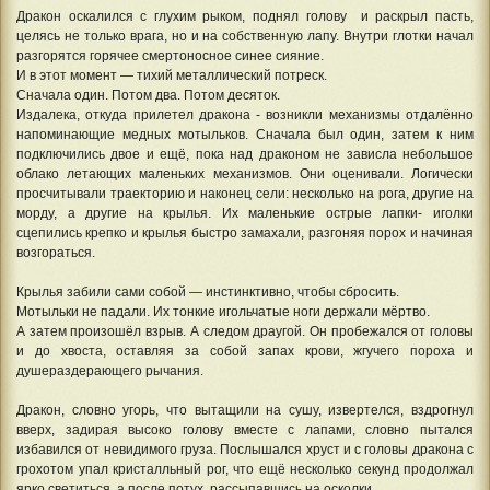
Дракон оскалился с глухим рыком, поднял голову и раскрыл пасть,
целясь не только врага, но и на собственную лапу. Внутри глотки начал
разгорятся горячее смертоносное синее сияние.
И в этот момент — тихий металлический потреск.
Сначала один. Потом два. Потом десяток.
Издалека, откуда прилетел дракона - возникли механизмы отдалённо
напоминающие медных мотыльков. Сначала был один, затем к ним
подключились двое и ещё, пока над драконом не зависла небольшое
облако летающих маленьких механизмов. Они оценивали. Логически
просчитывали траекторию и наконец сели: несколько на рога, другие на
морду, а другие на крылья. Их маленькие острые лапки- иголки
сцепились крепко и крылья быстро замахали, разгоняя порох и начиная
возгораться.
Крылья забили сами собой — инстинктивно, чтобы сбросить.
Мотыльки не падали. Их тонкие игольчатые ноги держали мёртво.
А затем произошёл взрыв. А следом драугой. Он пробежался от головы
и до хвоста, оставляя за собой запах крови, жгучего пороха и
душераздерающего рычания.
Дракон, словно угорь, что вытащили на сушу, извертелся, вздрогнул
вверх, задирая высоко голову вместе с лапами, словно пытался
избавился от невидимого груза. Послышался хруст и с головы дракона с
грохотом упал кристалльный рог, что ещё несколько секунд продолжал
ярко светиться, а после потух, рассыпавшись на осколки.