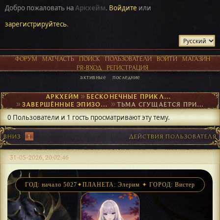
Добро пожаловать на
Аркхейм
.
Войдите
или
зарегистрируйтесь
.
ФОРУМ
МАТЧАСТЬ
ПОИСК
ПОЛЬЗОВАТЕЛИ
ВОЙТИ
МАГАЗИН
PR-ВХОД
РЕГИСТРАЦИЯ
активные
последние
АРКХЕЙМ
►
БЕСКОНЕЧНЫЕ ПРИКЛЮЧЕНИЯ
►
ЗАВЕРШЁННЫЕ ЭПИЗОДЫ
►
ТЬМА СГУЩАЕТСЯ ПРИ СВЕТЕ ДНЯ
0 Пользователи и 1 гость просматривают эту тему.
ВНИЗ
1
ДЕЙСТВИЯ ПОЛЬЗОВАТЕЛЯ
31-05-2026, 20:02:46