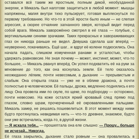
оставался всё таким же яростным, полным дикой, необузданной
энергии, и Микаэль был наготове защититься в любой момент: мышцы
напряжены, магия внутри тихо пульсирует, готовая выплеснуться по
первому требованию. Но что-то в этой ярости было иным — не слепая
агрессия, а скорее отчаяние загнанного зверя, который видит перед
собой врага. Микаэль заворожённо смотрел в её глаза — голубые, с
вертикальными синими зрачками. Таких прекрасных и завораживающих
глаз он никогда раньше не видел. Девушка сделала шаг вперёд —
неуверенно, покачиваясь. Ещё шаг... и вдруг её колени подкосились. Она
начала падать, слишком измученная ранами и усталостью, чтобы
удержать равновесие. Не зная почему — может, инстинкт, может, что
‑
то
большее, — Микаэль рванул вперёд. Он успел подхватить её на руки за
мгновение до того, как она коснулась земли. Её тело оказалось
неожиданно лёгким, почти невесомым, а дыхание — прерывистым и
слабым. Она открыла глаза — уже не в облике дракона, а почти
полностью в человеческом. Её пальцы, дрожа, медленно поднялись к его
лицу. Она провела ими по скуле, по щеке, по подбородку — осторожно,
почти невесомо. На коже остался яркий кровавый след прямо под
глазом, словно шрам, прочерченный её окровавленными пальцами.
Микаэль замер, не решаясь пошевелиться. В этот момент между ними
будто протянулась невидимая нить — что
‑
то древнее, знакомое, будто
они уже встречались, когда
‑
то, в другой жизни.
— Я искала тебя...
— прошептала она еле слышно:
— Прошу... больше
не исчезай... Никогда.
Её глаза закрылись, дыхание стало ровным — она провалилась в