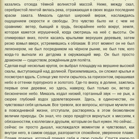
казались отсюда тёмной волнистой массой. Ниже, между скал,
серебристой лентой вилась река, отражающая в своих водах последние
краски заката. Микаэль сделал широкий вираж, наслаждаясь
ощущением скорости и свободы. Это чувство было ни с чем не
сравнимо: ветер, бьющий в грудь, бескрайнее небо вокруг, земля,
которая кажется игрушечной, когда смотришь на неё с высоты. Он
спикировал вниз, почти касаясь крыльями верхушек деревьев, затем
резко взмыл вверх, устремившись к облакам. В этот момент он не был
легионером, не был посредником на чёрном рынке, не был тем, кого
когда-то выгнали из детдома в окружающий мир. Он был просто
драконом — существом, рождённым для полёта.
Сделав ещё несколько кругов, он выбрал площадку на вершине высокой
скалы, выступающей над долиной. Приземлившись, он сложил крылья и
посмотрел вдаль. Солнце уже почти скрылось за горизонтом, окрашивая
небо в оттенки пурпурного и золотого. Где-то внизу, в долине, зажглись
первые огни деревни, но здесь, наверху, был только он, ветер и
бесконечное небо. Микаэль издал низкий, гортанный звук — не рык, а
скорее глубокий вздох удовлетворения. Здесь, в одиночестве, он
чувствовал себя цельным. Все тревоги, все вопросы, которые мучили его
в повседневной жизни, отступали, растворяясь в этом безмолвном
величии природы. Он знал, что скоро придётся вернуться: к миссиям, к
обязанностям, к коллегам и друзьям, которым он был нужен. Но сейчас...
сейчас он просто дышал, наслаждался моментом и чувствовал, как
внутри него, в самом сердце, разгорается спокойное, уверенное пламя.
Пламя дракона, который принял себя и свою судьбу. Спустя какое-то