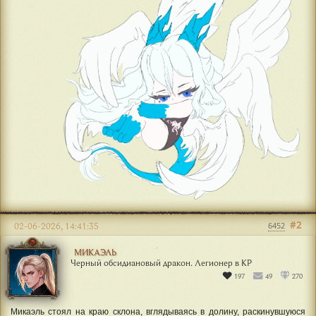
#2
02-06-2026, 14:41:35
6452
МИКАЭЛЬ
Черный обсидиановый дракон. Легионер в КР
197
49
270
Микаэль стоял на краю склона, вглядываясь в долину, раскинувшуюся