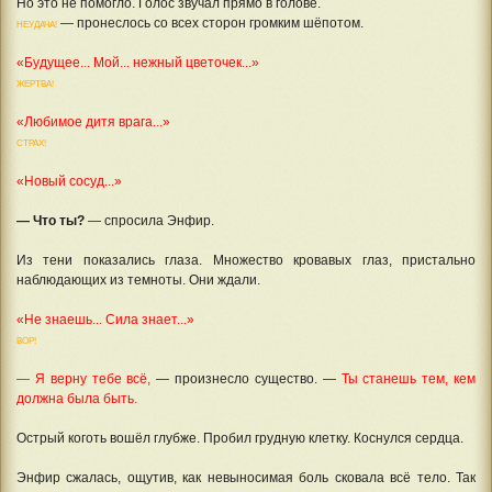
Но это не помогло. Голос звучал прямо в голове.
— пронеслось со всех сторон громким шёпотом.
НЕУДАЧА!
«Будущее... Мой... нежный цветочек...»
ЖЕРТВА!
«Любимое дитя врага...»
СТРАХ!
«Новый сосуд...»
— Что ты?
— спросила Энфир.
Из тени показались глаза. Множество кровавых глаз, пристально
наблюдающих из темноты. Они ждали.
«Не знаешь... Сила знает...»
ВОР!
— Я верну тебе всё,
— произнесло существо. —
Ты станешь тем, кем
должна была быть.
Острый коготь вошёл глубже. Пробил грудную клетку. Коснулся сердца.
Энфир сжалась, ощутив, как невыносимая боль сковала всё тело. Так