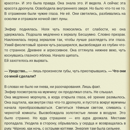
красота». И это была правда. Она знала это. И видела. А сейчас эта
красота дрогнула. Освободила внутреннего зверя. Но было что-то не то.
В отражении были чужие глаза. Не её. Они светились, разбивались на
осколки и отражали ночной свет луны.
Энфир поднялась. Ноги чуть покосились от слабости, но она
удержалась. Подошла медленно к зеркалу. Бесшумно. Словно призрак.
Наклонилась перед зеркалом так, чтобы лучше разглядеть эти глаза.
Узкий фиолетовый зрачок чуть расширился, высвобождая из глубин что-
то странное. Древнее и агрессивное. Она оттянула нижнее веко, чуть
коснувшись глазного яблока. Начало щипать.
Ей захотелось их вырвать.
— Уродство...
— лишь произнесли губы, чуть приоткрывшись.
— Что они
со мной сделали?
В словах не было ни гнева, ни разочарования. Лишь факт.
Энфир посмотрела на мужчину: он продолжал спать. Не слышал.
Она медленно моргнула, а когда открыла глаза, её зрение размылось.
Она ощутила, как внутри глаз что-то дрогнуло, и пустота вокруг мужчины
начала преобразовываться. Светиться тёмным светом, сливаясь с
чернотой комнаты. Высвобождала золотистые линии в воздухе. Это
было странно. Но куда страшнее — его аура дрожала. Местами
пропадала. Уходила в сторону, обрывалась у сердца и возвращалась в
руку. Чёрную, как ночь, с острыми когтями. Энергия там была сильнее.