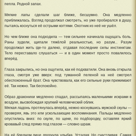
пепла. Родной запах.
Мягкие лапы сделали шаг ближе, бесшумно. Она медленно
приближалась. Взгляд продолжал смотреть, но уже пробирался в душу,
пытаясь коснуться её острыми когтями. Охотник из неё не ушёл.
Но чем ближе она подходила — тем сильнее начинала ощущать боль.
Раны зудели, щипали тяжёлой реальностью, но разум... Разум
продолжал жить где-то далеко, отдавая последние силы инстинктам.
Тело переставало слушаться — и в один момент просто повалилось
вперёд.
Глаза закрылись, но она ощутила, как её подхватили. Она вновь открыла
глаза, смотря уже вверх: под туманной пеленой на неё смотрел
обеспокоенный брат. Она чувствовала, как его сильные руки прижимают
её. Так нежно. Так беспокойно.
Образ драконихи медленно спадал, рассыпаясь маленькими искрами в
воздухе, высвобождая хрупкий человеческий облик.
Мягкая ладонь протянулась вперёд, нежно коснувшись мужской скулы —
проверяя, явь это или ускользающие воспоминания. Пальцы медленно
опустились вниз: по скуле, по щеке, по подбородку, оставляя яркий
кровавый след прямо под глазом — словно шрам.
На её бледном лице дрогнула улыбка. Усталая. Но счастливая. Самая