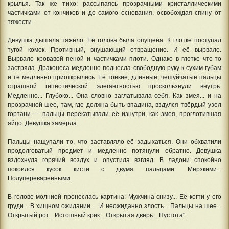
крылья. Так же тихо: рассыпаясь прозрачными кристаллическими
частичками от кончиков и до самого основания, освобождая спину от
тяжести.
Девушка дышала тяжело. Её голова была опущена. К глотке поступал
тугой комок. Противный, внушающий отвращение. И её вырвало.
Вырвало кровавой пеной и частичками плоти. Однако в глотке что-то
застряла. Драконеса медленно поднесла свободную руку к сухим губам
и те медленно приоткрылись. Её тонкие, длинные, чешуйчатые пальцы
страшной гипнотической элегантностью проскользнули внутрь.
Медленно... Глубоко... Она словно заглатывала себя. Как змея... и на
прозрачной шее, там, где должна быть впадина, вздулся твёрдый узел
гортани — пальцы перекатывали её изнутри, как змея, проглотившая
яйцо. Девушка замерла.
Пальцы нащупали то, что заставляло её задыхаться. Они обхватили
продолговатый предмет и медленно потянули обратно. Девушка
вздохнула горячий воздух и опустила взгляд. В ладони спокойно
покоился кусок кисти с двумя пальцами. Мерзкими...
Полупереваренными.
В голове молнией пронеслась картина: Мужчина снизу... Её когти у его
груди... В хищном ожидании... И неожиданно злость... Пальцы на шее...
Открытый рот... Истошный крик... Открытая дверь... Пустота".