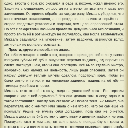
одно, забота о том, кто оказался в беде и, похоже, искал именно его.
Закончив с очищением, он достал из аптечки антисептик и мазь для
заживления. Осторожно обработав каждую рану, Микаэль убедился, что
кровотечение остановлено, а повреждения не слишком серьёзны —
скорее следствие усталости и падения, чем целенаправленной атаки.
Но вот с лекарствами возникла проблема. Девушка была без сознания, и
просто влить ей в рот микстуру не получалось, она могла захлебнуться.
Микаэль задумался на мгновение, затем вздохнул, извинился вслух,
хотя она и не могла его услышать:
— Прости, другого способа я не знаю...
Он набрал лекарство себе в рот, осторожно приподнял её голову, слегка
коснулся губами её губ и аккуратно перелил жидкость, одновременно
слегка массируя шею, чтобы она сглотнула. Всё было сделано быстро,
аккуратно, без намёка на вольность, лишь ради спасения. Затем он
накрыл девушку тёплым мягким одеялом, подоткнул края, чтобы ей
было уютно и тепло, и на мгновение задержал ладонь на её лбу —
температура была в норме.
Микаэль тихо отошёл к окну, глядя на угасающий закат. Его терзали
вопросы: что с ней случилось? Что она делала там, в лесу, одна и в
таком состоянии? Почему она сказала: «Я искала тебя...»? Может, она
перепутала его с кем
‑
то? Или знала о нём что
‑
то, чего он сам ещё не
понимал? Решив не мучить себя догадками, пока она не очнётся,
Микаэль достал из библиотеки старую книгу о древних мифах и легенд.
Приглушив свет в комнате, он сел в кресло неподалёку от кровати,
открыл книгу и начал читать, время от времени поднимая глаза, чтобы