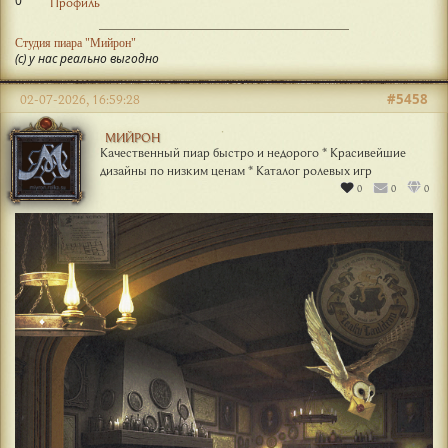
0
Профиль
Студия пиара "Мийрон"
(с) у нас реально выгодно
#5458
02-07-2026, 16:59:28
МИЙРОН
Качественный пиар быстро и недорого * Красивейшие
дизайны по низким ценам * Каталог ролевых игр
0
0
0