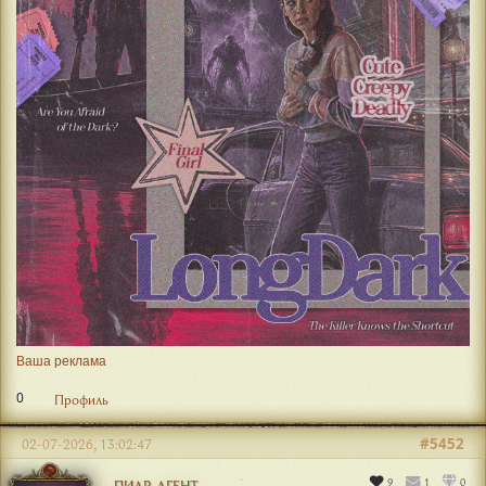
Ваша реклама
0
Профиль
#5452
02-07-2026, 13:02:47
9
1
0
ПИАР-АГЕНТ