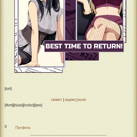
[/url]
сюжет
|
ищем
|
роли
[/font][/size][/color][/pre]
0
Профиль