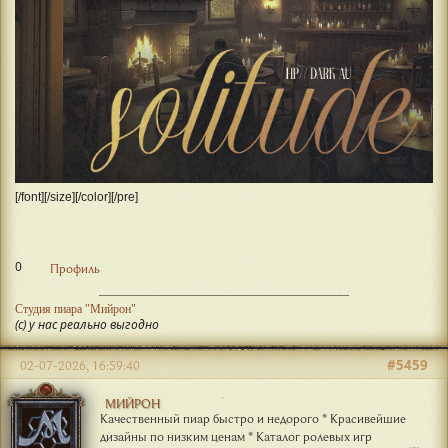
[/font][/size][/color][/pre]
0
Профиль
Студия пиара "Мийрон"
(с) у нас реально выгодно
#5459
02-07-2026, 16:59:40
МИЙРОН
Качественный пиар быстро и недорого * Красивейшие
дизайны по низким ценам * Каталог ролевых игр