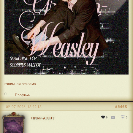
взаимная реклама
0
Профиль
#5463
02-07-2026, 18:22:18
9
1
0
ПИАР-АГЕНТ