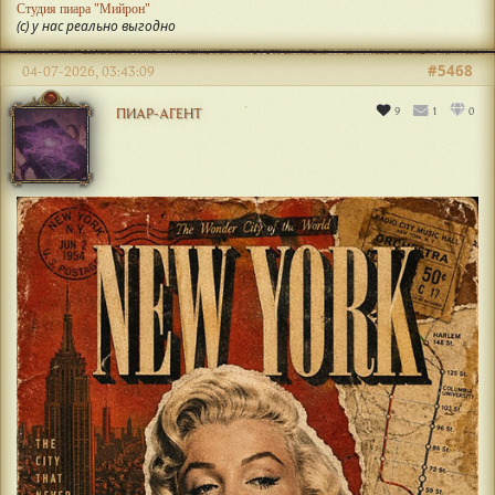
Студия пиара "Мийрон"
(с) у нас реально выгодно
#5468
04-07-2026, 03:43:09
9
1
0
ПИАР-АГЕНТ