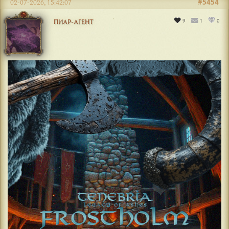
#5454
02-07-2026, 15:42:07
9
1
0
ПИАР-АГЕНТ