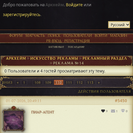
Добро пожаловать на
Аркхейм
.
Войдите
или
зарегистрируйтесь
.
ФОРУМ
МАТЧАСТЬ
ПОИСК
ПОЛЬЗОВАТЕЛИ
ВОЙТИ
МАГАЗИН
PR-ВХОД
РЕГИСТРАЦИЯ
активные
последние
АРКХЕЙМ
►
ИСКУССТВО РЕКЛАМЫ
►
РЕКЛАМНЫЙ РАЗДЕЛ
►
РЕКЛАМА №14
0 Пользователи и 4 гостей просматривают эту тему.
ВНИЗ
1
...
108
109
110
111
112
113
ДЕЙСТВИЯ ПОЛЬЗОВАТЕЛЯ
#5450
01-07-2026, 20:49:11
9
1
0
ПИАР-АГЕНТ