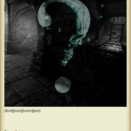
[/font][/size][/color][/pre]