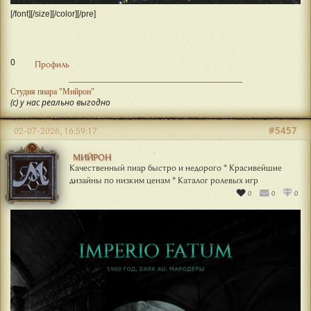
[/font][/size][/color][/pre]
0
Профиль
Студия пиара "Мийрон"
(с) у нас реально выгодно
#5457
02-07-2026, 16:59:17
МИЙРОН
Качественный пиар быстро и недорого * Красивейшие
дизайны по низким ценам * Каталог ролевых игр
0
0
0