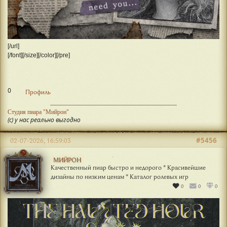
[/url]
[/font][/size][/color][/pre]
0
Профиль
Студия пиара "Мийрон"
(с) у нас реально выгодно
#5456
02-07-2026, 16:59:03
МИЙРОН
Качественный пиар быстро и недорого * Красивейшие
дизайны по низким ценам * Каталог ролевых игр
0
0
0