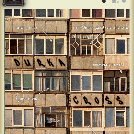
0
0
0