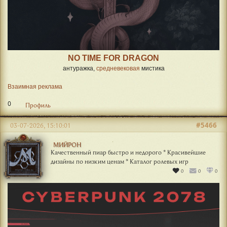
NO TIME FOR DRAGON
антуражка,
средневековая
мистика
Взаимная реклама
0
Профиль
#5466
03-07-2026, 15:10:01
МИЙРОН
Качественный пиар быстро и недорого * Красивейшие
дизайны по низким ценам * Каталог ролевых игр
0
0
0