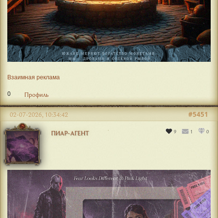
Взаимная реклама
0
Профиль
#5451
02-07-2026, 10:34:42
9
1
0
ПИАР-АГЕНТ