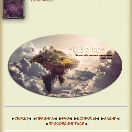
▶
СЮЖЕТ
◀ ▶
ПРАВИЛА
◀ ▶
FAQ
◀ ▶
ВОПРОСЫ
◀ ▶
АКЦИИ
◀
▶
ПРИСОЕДИНИТЬСЯ
◀