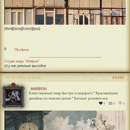
[/font][/size][/color][/pre]
0
Профиль
Студия пиара "Мийрон"
(с) у нас реально выгодно
#5460
02-07-2026, 16:59:49
МИЙРОН
Качественный пиар быстро и недорого * Красивейшие
дизайны по низким ценам * Каталог ролевых игр
0
0
0