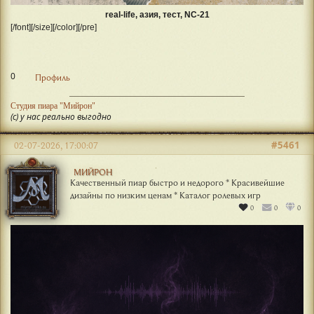
real-life, азия, тест, NC-21
[/font][/size][/color][/pre]
0
Профиль
Студия пиара "Мийрон"
(с) у нас реально выгодно
#5461
02-07-2026, 17:00:07
МИЙРОН
Качественный пиар быстро и недорого * Красивейшие
дизайны по низким ценам * Каталог ролевых игр
0
0
0