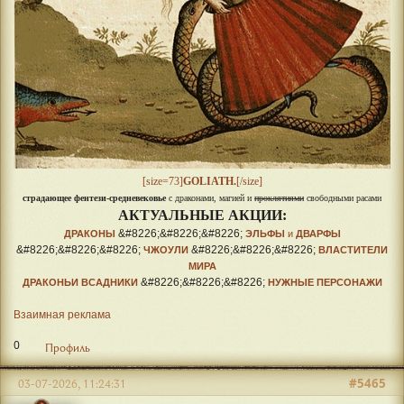
[size=73]
GOLIATH.
[/size]
страдающее фентези-средневековье
с драконами, магией и
проклятиями
свободными расами
АКТУАЛЬНЫЕ АКЦИИ:
&#8226;&#8226;&#8226;
ДРАКОНЫ
ЭЛЬФЫ
и
ДВАРФЫ
&#8226;&#8226;&#8226;
&#8226;&#8226;&#8226;
ЧЖОУЛИ
ВЛАСТИТЕЛИ
МИРА
&#8226;&#8226;&#8226;
ДРАКОНЬИ ВСАДНИКИ
НУЖНЫЕ ПЕРСОНАЖИ
Взаимная реклама
0
Профиль
#5465
03-07-2026, 11:24:31