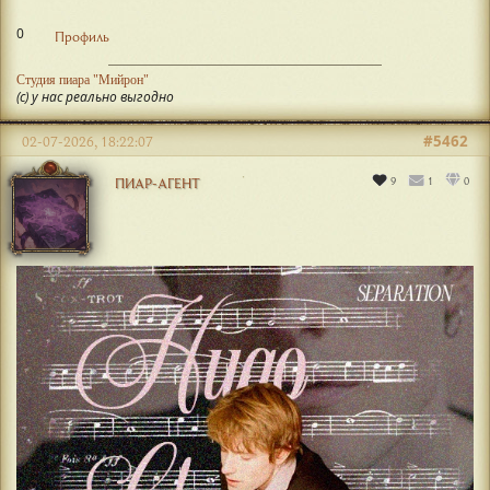
0
Профиль
Студия пиара "Мийрон"
(с) у нас реально выгодно
#5462
02-07-2026, 18:22:07
9
1
0
ПИАР-АГЕНТ