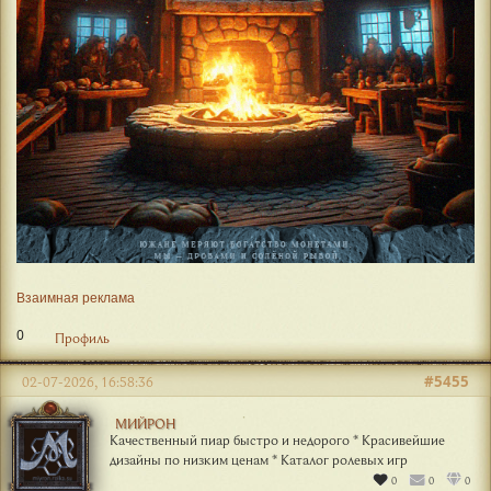
Взаимная реклама
0
Профиль
#5455
02-07-2026, 16:58:36
МИЙРОН
Качественный пиар быстро и недорого * Красивейшие
дизайны по низким ценам * Каталог ролевых игр
0
0
0