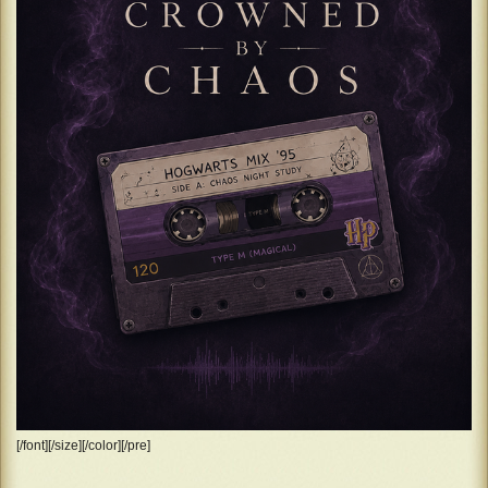
[/font][/size][/color][/pre]