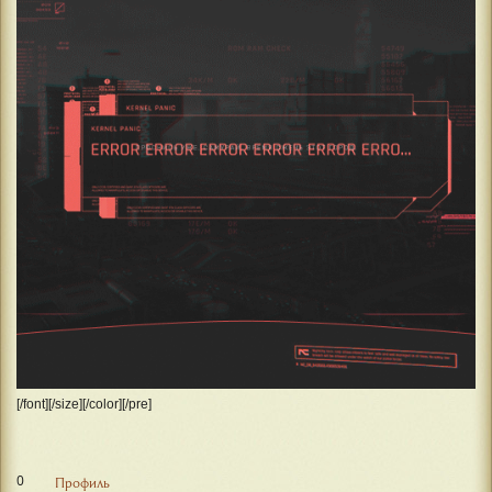
[/font][/size][/color][/pre]
0
Профиль