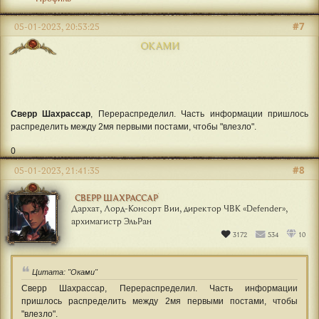
#7
05-01-2023, 20:53:25
ОКАМИ
Сверр Шахрассар
, Перераспределил. Часть информации пришлось
распределить между 2мя первыми постами, чтобы "влезло".
0
#8
05-01-2023, 21:41:35
СВЕРР ШАХРАССАР
Дархат, Лорд-Консорт Вии, директор ЧВК «Defender»,
архимагистр ЭльРан
3172
534
10
Цитата: "Оками"
Сверр Шахрассар, Перераспределил. Часть информации
пришлось распределить между 2мя первыми постами, чтобы
"влезло".