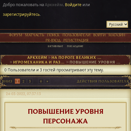
Добро пожаловать на
Аркхейм
.
Войдите
или
зарегистрируйтесь
.
ФОРУМ
МАТЧАСТЬ
ПОИСК
ПОЛЬЗОВАТЕЛИ
ВОЙТИ
МАГАЗИН
PR-ВХОД
РЕГИСТРАЦИЯ
активные
последние
АРКХЕЙМ
►
НА ПОРОГЕ ВЕЛИКИХ ОТКРЫТИЙ
►
ИГРОМЕХАНИКА И РАЗВИТИЕ ПЕРСОНАЖА
►
ПОВЫШЕНИЕ УРОВНЯ ПЕРСОНАЖА
0 Пользователи и 3 гостей просматривают эту тему.
ВНИЗ
1
2
3
...
6
ДЕЙСТВИЯ ПОЛЬЗОВАТЕЛЯ
24-03-2022, 07:37:13
ПОВЫШЕНИЕ УРОВНЯ
ПЕРСОНАЖА