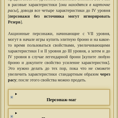
в расовые характеристики [
они находятся в карточке
расы
], доводя все четыре характеристики до IV уровня
[
персонажи без источника могут игнорировать
Резерв
].
Акционные персонажи, начинающие с VII уровня,
могут в начале игры купить элитную броню и на какое-
то время пользоваться свойствами, увеличивающими
характеристики I и II уровня до III уровня, а затем и до
IV уровня в случае легендарной брони [купите любую
броню и докупите свойство усиление характеристик].
Это нужно делать до тех пор, пока что не сможете
увеличить характеристики стандартным образом
через
расу
; после этого свойства можно продать.
Персонаж-маг