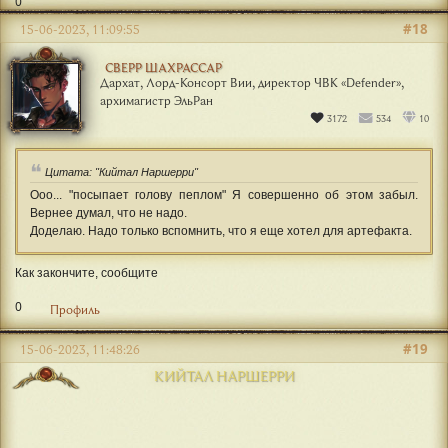
0
#18
15-06-2023, 11:09:55
СВЕРР ШАХРАССАР
Дархат, Лорд-Консорт Вии, директор ЧВК «Defender»,
архимагистр ЭльРан
3172
534
10
Цитата: "Кийтал Наршерри"
Ооо... "посыпает голову пеплом" Я совершенно об этом забыл.
Вернее думал, что не надо.
Доделаю. Надо только вспомнить, что я еще хотел для артефакта.
Как закончите, сообщите
0
Профиль
#19
15-06-2023, 11:48:26
КИЙТАЛ НАРШЕРРИ