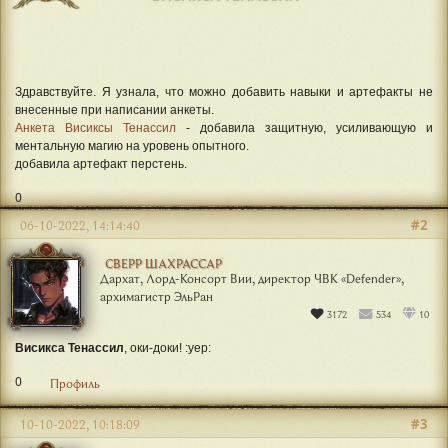
Здравствуйте. Я узнала, что можно добавить навыки и артефакты не
внесенные при написании анкеты.
Анкета Висиксы Тенассил
- добавила защитную, усиливающую и
ментальную магию на уровень опытного.
добавила артефакт перстень.
0
#2
06-10-2022, 14:14:40
СВЕРР ШАХРАССАР
Дархат, Лорд-Консорт Вии, директор ЧВК «Defender»,
архимагистр ЭльРан
3172
534
10
Висикса Тенассил
, оки-доки! :yep:
0
Профиль
#3
10-10-2022, 10:18:09