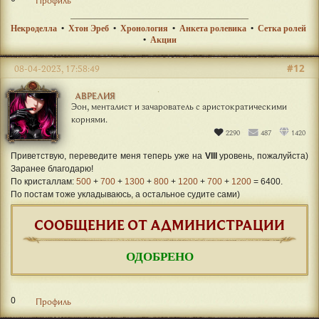
Некроделла
•
Хтон Эреб
•
Хронология
•
Анкета ролевика
•
Сетка ролей
•
Акции
#12
08-04-2023, 17:58:49
АВРЕЛИЯ
Эон, менталист и зачарователь с аристократическими
корнями.
2290
487
1420
Приветствую, переведите меня теперь уже на
VIII
уровень, пожалуйста)
Заранее благодарю!
По кристаллам:
500
+
700
+
1300
+
800
+
1200
+
700
+
1200
= 6400.
По постам тоже укладываюсь, а остальное судите сами)
СООБЩЕНИЕ ОТ АДМИНИСТРАЦИИ
ОДОБРЕНО
0
Профиль