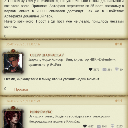
2. Поскольку УНИ увеличивается, то нужно больше текста для навыков и
вот этого всего. Пришлось Артефакт перенести во 2й пост, поскольку в
первом лимит в 20000 символов достигнут. Так же в Свойствах
Артефакта добавлен 3й перк.
Ничего кртичного. Прост в 1й пост уже не лезло. пришлось местами
менять.
0
#10
06-01-2023, 11:07:16
СВЕРР ШАХРАССАР
Дархат, Лорд-Консорт Вии, директор ЧВК «Defender»,
архимагистр ЭльРан
3172
534
10
Оками
, чиркану тебе в личку, чтобы уточнить один момент
0
Профиль
#11
04-03-2023, 23:07:39
ИНФИРМУКС
Этнарх-хтоник, Владыка государства-хтонократии
Некроделла на планете Климбах
4857
1011
12255