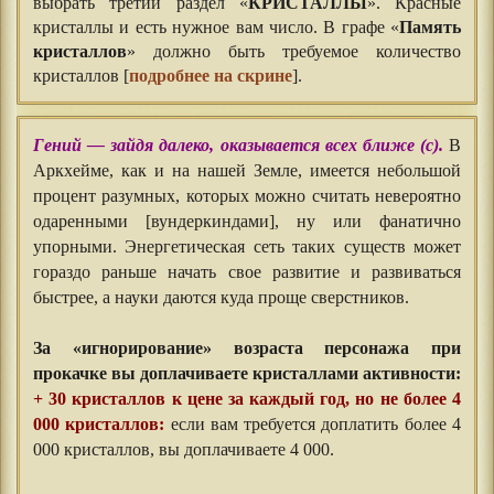
выбрать третий раздел «
КРИСТАЛЛЫ
». Красные
кристаллы и есть нужное вам число. В графе «
Память
кристаллов
» должно быть требуемое количество
кристаллов [
подробнее на скрине
].
Гений — зайдя далеко, оказывается всех ближе (с).
В
Аркхейме, как и на нашей Земле, имеется небольшой
процент разумных, которых можно считать невероятно
одаренными [вундеркиндами], ну или фанатично
упорными. Энергетическая сеть таких существ может
гораздо раньше начать свое развитие и развиваться
быстрее, а науки даются куда проще сверстников.
⠀⠀
За «игнорирование» возраста персонажа при
прокачке вы доплачиваете кристаллами активности:
+ 30 кристаллов к цене за каждый год, но не более 4
000 кристаллов:
если вам требуется доплатить более 4
000 кристаллов, вы доплачиваете 4 000.
⠀⠀