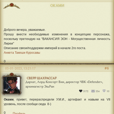
ОКАМИ
Доброго вечера, уважаемые.
Прошу внести необходимые изменения в концепцию персонажа,
поскольку претендую на "ВАКАНСИЯ ЭОН - Могущественная личность
Лиреи"
Описание связи/поддержки империй в начале 2го поста.
Анкета Такеши Куросавы
0
#6
03-01-2023, 13:21:17
СВЕРР ШАХРАССАР
Дархат, Лорд-Консорт Вии, директор ЧВК «Defender»,
архимагистр ЭльРан
3172
534
10
Оками
, привет, перераспредели У.М.И., артефакт и навыки на VII
уровень, после сообщи сюда 8-)
0
Профиль