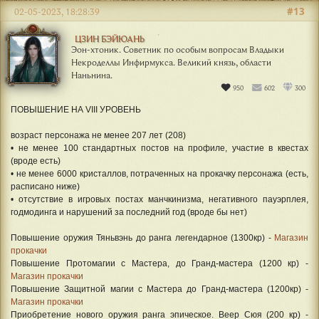
#13
02-05-2023, 18:28:39
ЦЗИН БЭЙЮАНЬ
Эон-хтоник. Советник по особым вопросам Владыки
Некроделлы Инфирмукса. Великий князь, области
Наньнина.
950
602
300
ПОВЫШЕНИЕ НА VIII УРОВЕНЬ
возраст персонажа не менее 207 лет (208)
• не менее 100 стандартных постов на профиле, участие в квестах
(вроде есть)
• не менее 6000 кристаллов, потраченных на прокачку персонажа (есть,
расписано ниже)
• отсутствие в игровых постах манчкинизма, негативного пауэрплея,
годмодинга и нарушений за последний год (вроде бы нет)
Повышение оружия Тяньвэнь до ранга легендарное (1300кр) -
Магазин
прокачки
Повышение Протомагии с Мастера, до Гранд-мастера (1200 кр) -
Магазин прокачки
Повышение Защитной магии с Мастера до Гранд-мастера (1200кр) -
Магазин прокачки
Приобретение нового оружия ранга эпическое. Веер Сюя (200 кр) -