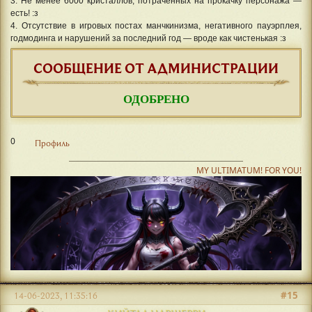
3. Не менее 6000 кристаллов, потраченных на прокачку персонажа —
есть! :з
4. Отсутствие в игровых постах манчкинизма, негативного пауэрплея,
годмодинга и нарушений за последний год — вроде как чистенькая :з
СООБЩЕНИЕ ОТ АДМИНИСТРАЦИИ
ОДОБРЕНО
0
Профиль
MY ULTIMATUM! FOR YOU!
#15
14-06-2023, 11:35:16