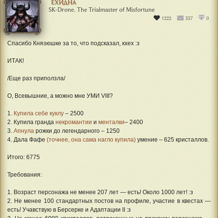
ЕХИДНА
SK-Drone. The Trialmaster of Misfortune
1222
337
0
Спасибо Князюшке за то, что подсказал, кхех :з
ИТАК!
/Еще раз приползла/
О, Всевышние, а можно мне УМИ VIII?
1.
Купила себе куклу
– 2500
2. Купила гранда
некромантии
и
менталки
– 2400
3.
Апнула
рожки до легендарного – 1250
4. Дала Фафе
(точнее, она сама нагло купила)
умение – 625 кристаллов.
Итого: 6775
Требования:
1. Возраст персонажа не менее 207 лет — есть! Около 1000 лет! :з
2. Не менее 100 стандартных постов на профиле, участие в квестах —
есть! Учавствую в Берсерке и Адаптации II :з