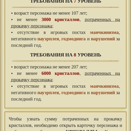
ТРЕБОВАНИЯ НА
7
УРОВЕНЬ
• возраст персонажа не менее 107 лет;
• не менее
3000 кристаллов
,
потраченных на
прокачку персонажа
;
• отсутствие в игровых постах
манчкинизма
,
негативного
пауэрплея
,
годмодинга
и
нарушений
за
последний год.
ТРЕБОВАНИЯ НА
8
УРОВЕНЬ
• возраст персонажа не менее 207 лет;
• не менее
6000 кристаллов
,
потраченных на
прокачку персонажа
;
• отсутствие в игровых постах
манчкинизма
,
негативного
пауэрплея
,
годмодинга
и
нарушений
за
последний год.
Чтобы узнать сумму потраченных на прокачку
кристаллов, необходимо открыть карточку персонажа и