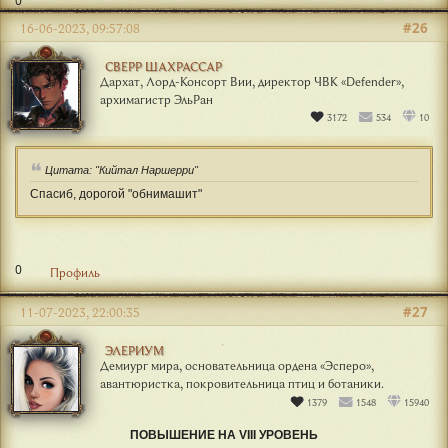
0
#26
16-06-2023, 09:57:08
СВЕРР ШАХРАССАР
Дархат, Лорд-Консорт Вии, директор ЧВК «Defender»,
архимагистр ЭльРан
3172
534
10
Цитата: "Кийтал Наршерри"
Спасиб, дорогой "обнимашит"
0
Профиль
#27
11-07-2023, 22:00:35
ЭЛЕРИУМ
Демиург мира, основательница ордена «Эсперо»,
авантюристка, покровительница птиц и ботаники.
1379
1548
15940
ПОВЫШЕНИЕ НА VIII УРОВЕНЬ