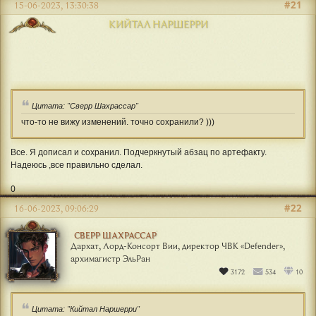
#21
15-06-2023, 13:30:38
КИЙТАЛ НАРШЕРРИ
Цитата: "Сверр Шахрассар"
что-то не вижу изменений. точно сохранили? )))
Все. Я дописал и сохранил. Подчеркнутый абзац по артефакту.
Надеюсь ,все правильно сделал.
0
#22
16-06-2023, 09:06:29
СВЕРР ШАХРАССАР
Дархат, Лорд-Консорт Вии, директор ЧВК «Defender»,
архимагистр ЭльРан
3172
534
10
Цитата: "Кийтал Наршерри"