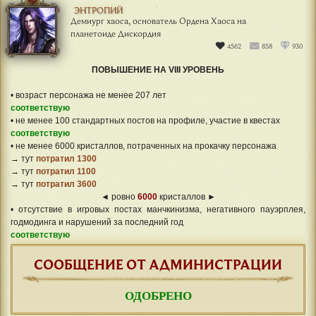
ЭНТРОПИЙ
Демиург хаоса, основатель Ордена Хаоса на
планетоиде Дискордия
4562
858
930
ПОВЫШЕНИЕ НА VIII УРОВЕНЬ
• возраст персонажа не менее 207 лет
соответствую
• не менее 100 стандартных постов на профиле, участие в квестах
соответствую
• не менее 6000 кристаллов, потраченных на прокачку персонажа
→ тут
потратил 1300
→ тут
потратил 1100
→ тут
потратил 3600
◄ ровно
6000
кристаллов ►
• отсутствие в игровых постах манчкинизма, негативного пауэрплея,
годмодинга и нарушений за последний год
соответствую
СООБЩЕНИЕ ОТ АДМИНИСТРАЦИИ
ОДОБРЕНО