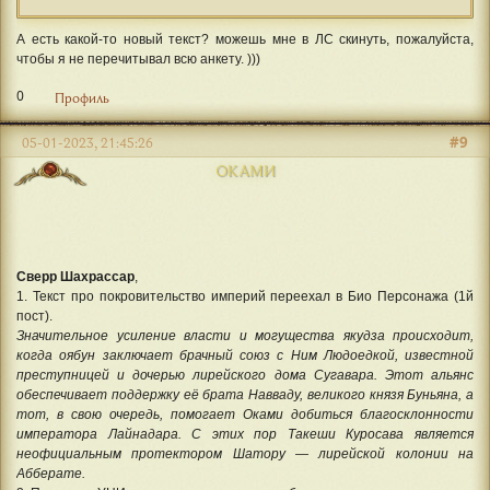
А есть какой-то новый текст? можешь мне в ЛС скинуть, пожалуйста,
чтобы я не перечитывал всю анкету. )))
0
Профиль
#9
05-01-2023, 21:45:26
ОКАМИ
Сверр Шахрассар
,
1. Текст про покровительство империй переехал в Био Персонажа (1й
пост).
Значительное усиление власти и могущества якудза происходит,
когда оябун заключает брачный союз с Ним Людоедкой, известной
преступницей и дочерью лирейского дома Сугавара. Этот альянс
обеспечивает поддержку её брата Навваду, великого князя Буньяна, а
тот, в свою очередь, помогает Оками добиться благосклонности
императора Лайнадара. С этих пор Такеши Куросава является
неофициальным протектором Шатору — лирейской колонии на
Абберате.