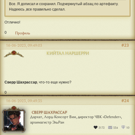
Все. Я дописал и сохранил. Подчеркнутый абзац по артефакту.
Надеюсь ,все правильно сделал.
Отлично!
0
Профиль
#23
16-06-2023, 09:49:03
КИЙТАЛ НАРШЕРРИ
Сверр Шахрассар
, что-то еще нужно?
0
#24
16-06-2023, 09:49:35
СВЕРР ШАХРАССАР
Дархат, Лорд-Консорт Вии, директор ЧВК «Defender»,
архимагистр ЭльРан
3172
534
10