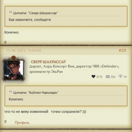
Цитата: "Сверр Шахрассар"
Как закончите, сообщите
Конечно.
0
#20
15-06-2023, 12:09:50
СВЕРР ШАХРАССАР
Дархат, Лорд-Консорт Вии, директор ЧВК «Defender»,
архимагистр ЭльРан
3172
534
10
Цитата: "Кийтал Наршерри"
Конечно.
что-то не вижу изменений
точно сохранили? )))
0
Профиль