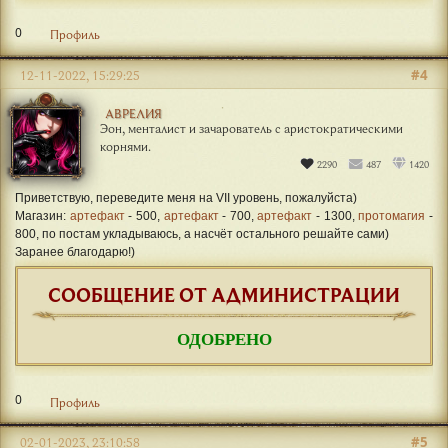
0
Профиль
#4
12-11-2022, 15:29:25
АВРЕЛИЯ
Эон, менталист и зачарователь с аристократическими
корнями.
2290
487
1420
Приветствую, переведите меня на VII уровень, пожалуйста)
Магазин:
артефакт
- 500,
артефакт
- 700,
артефакт
- 1300,
протомагия
-
800, по постам укладываюсь, а насчёт остального решайте сами)
Заранее благодарю!)
СООБЩЕНИЕ ОТ АДМИНИСТРАЦИИ
ОДОБРЕНО
0
Профиль
#5
02-01-2023, 23:10:58