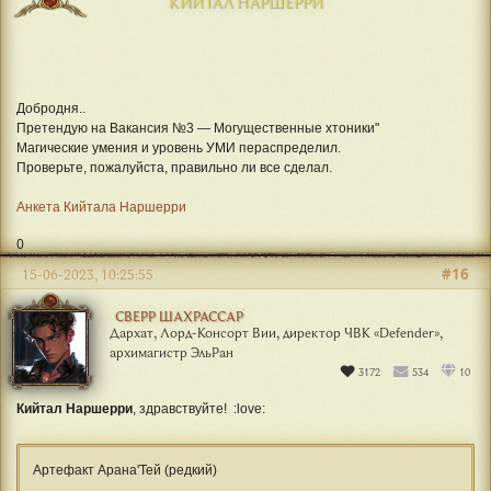
КИЙТАЛ НАРШЕРРИ
Добродня..
Претендую на Вакансия №3 — Могущественные хтоники"
Магические умения и уровень УМИ пераспределил.
Проверьте, пожалуйста, правильно ли все сделал.
Анкета Кийтала Наршерри
0
#16
15-06-2023, 10:25:55
СВЕРР ШАХРАССАР
Дархат, Лорд-Консорт Вии, директор ЧВК «Defender»,
архимагистр ЭльРан
3172
534
10
Кийтал Наршерри
, здравствуйте! :love:
Артефакт Арана'Тей (редкий)