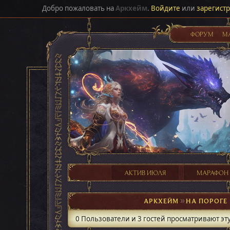
Добро пожаловать на
Аркхейм
.
Войдите
или
зарегист
ФОРУМ
М
АКТИВ ИЮЛЯ
МАРАФОН
АРКХЕЙМ
►
НА ПОРОГЕ
0 Пользователи и 3 гостей просматривают эту