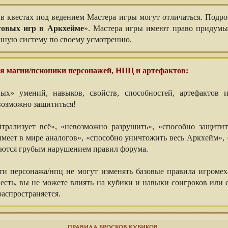
в квестах под ведением Мастера игры могут отличаться. Подро
товых игр в Аркхейме
». Мастера игры имеют право придумыв
анную систему по своему усмотрению.
 магии/псионики персонажей, НПЦ и артефактов:
х» умений, навыков, свойств, способностей, артефактов и
возможно защититься!
йтрализует всё», «невозможно разрушить», «способно защити
имеет в мире аналогов», «способно уничтожить весь Аркхейм»,
ляются грубым нарушением правил форума.
ти персонажа/нпц не могут изменять базовые правила игроме
о есть, вы не можете влиять на кубики и навыки соигроков или 
распространяется.
ПРАВИЛА БРОСКОВ КУБИКОВ