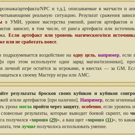
рсонажа/артефакта/NPC и т.д.], описываемые в матчасти и а
учитывающими реальную ситуацию. Результат сражения зависи
ы
в УМИ, уровне мастерства умений, рангов артефактов и 
ктов зависит, в том числе, от ранга артефакта или источник
ажа.
Если артефакт или уровень магического/пси источни
же или не сработать вовсе
.
 подразумевается воздействие на
одну цель
,
например
, если
и при этом используете один заряд магии/псионики], пр
в личной игре остаётся за игроками, в квестах — за GM. Ес
бращаться к своему Мастеру игры или АМС.
йте результаты бросков своих кубиков и кубиков соигро
жей и/или артефактов [при наличии].
Например
, если огненны
сть урона
могла
пройти через защиту
,
особенно
, если уровень 
 словесные результаты, которые выводит боевой скрипт, но
ч
ага получился «
хорошо (
29
)
», а ваш щит «
хорошо (
11
)
», то кака
ьтата, тем
лучше
получилось использовать умение.