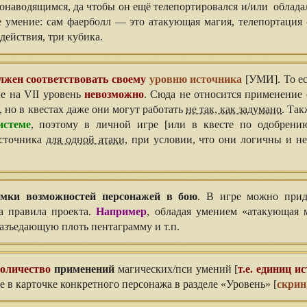
амонаводящимся, да чтобы он ещё телепортировался и/или облад
е умение: сам фаерболл — это атакующая магия, телепортаци
действия, три кубика.
лжен соответствовать своему
уровню источника
[УМИ]. То ес
ле на VII уровень
невозможно
. Сюда не относится применение
, но в квестах даже они могут работать
не так, как задумано
. Так
истеме
, поэтому в личной игре [или в квесте по одобрени
источника
для одной атаки
, при условии, что они логичны и н
мки возможностей персонажей в бою
. В игре можно при
а правила проекта.
Например
, обладая умением «атакующая 
разъедающую плоть пентаграмму и т.п.
оличество
применений
магических/пси умений [
т.е. единиц и
 в карточке конкретного персонажа в разделе «Уровень» [
скрин