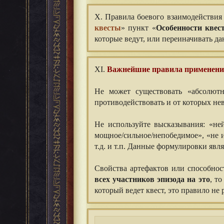
X. Правила боевого взаимодействия 
квесты
» пункт «
Особенности квес
которые ведут, или переиначивать д
XI.
Важнейшие правила применения
Не может существовать «абсолютны
противодействовать и от которых не
Не используйте высказывания: «не
мощное/сильное/непобедимое», «не 
т.д. и т.п. Данные формулировки яв
Свойства артефактов или способнос
всех участников эпизода на это
, т
который ведет квест, это правило не 