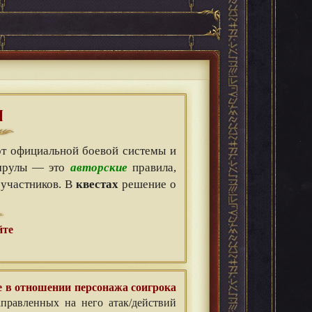
Я
т официальной боевой системы и
мрулы — это
авторские
правила,
 участников. В
квестах
решение о
йте
е в отношении персонажа соигрока
правленных на него атак/действий