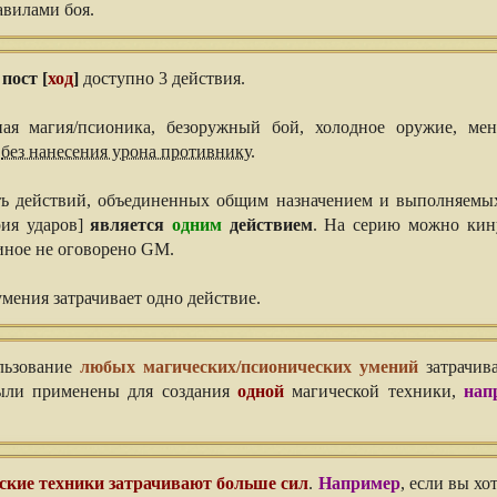
авилами боя.
пост [
ход
]
доступно 3 действия.
ная магия/псионика, безоружный бой, холодное оружие, мен
без нанесения урона противнику
.
ть действий, объединенных общим назначением и выполняем
рия ударов]
является
одним
действием
. На серию можно кину
 иное не оговорено GM.
мения затрачивает одно действие.
ользование
любых магических/псионических умений
затрачив
были применены для создания
одной
магической техники,
нап
ские техники затрачивают больше сил
.
Например
, если вы хо