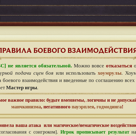
ПРАВИЛА БОЕВОГО ВЗАИМОДЕЙСТВИ
С] не является обязательной.
Можно вовсе
отказаться
о
турной подачи сцен боя
или использовать
хоумрулы
. Хоу
боевого взаимодействия и введенные по соглашению всех
ает
Мастер игры
.
ое важное правило: будьте вменяемы, логичны и не допуска
манчкинизма
, негативного
пауэрплея
,
годмодинга
!
привела ваша атака или магическое/немагическое воздействи
согласования с соигроком].
Игрок прописывает результат
на