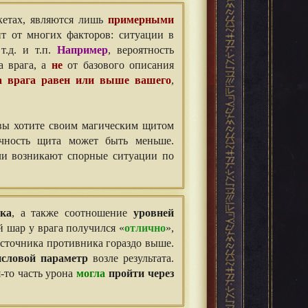
нкетах, являются лишь
примерными
т от многих факторов: ситуации в
т.д. и т.п.
Например
, вероятность
а врага, а
не
от базового описания
ка врага равен или выше вашего
,
 вы хотите своим магическим щитом
очность щита может быть меньше.
ли возникают спорные ситуации по
ка
, а также соотношение
уровней
й шар у врага получился «
отлично
»,
источника противника гораздо выше.
исловой параметр
возле результата.
я-то часть урона
могла
пройти через