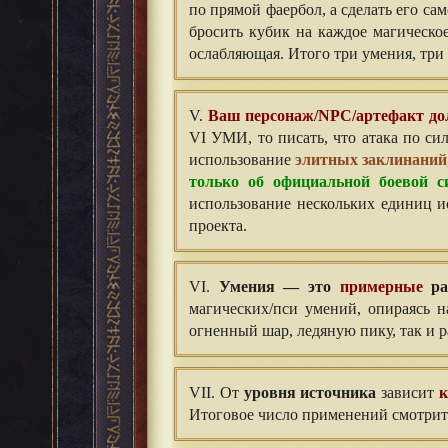
по прямой фаербол, а сделать его с
бросить кубик на каждое магическо
ослабляющая. Итого три умения, три 
V.
Ваш персонаж/NPC/артефакт до
VI УМИ, то писать, что атака по си
использование
элитных заклинаний
только об официальной боевой с
использование нескольких единиц 
проекта.
VI.
Умения — это
примерные
ра
магических/пси умений, опираясь н
огненный шар, ледяную пику, так и 
VII. От
уровня источника
зависит
к
Итоговое число применений смотрите