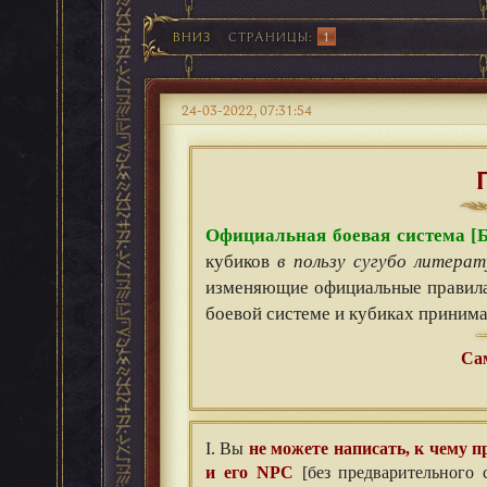
ВНИЗ
СТРАНИЦЫ
1
24-03-2022, 07:31:54
Официальная боевая система [Б
кубиков
в пользу сугубо литера
изменяющие официальные правила 
боевой системе и кубиках приним
Сам
I. Вы
не можете написать, к чему 
и его NPC
[без предварительного 