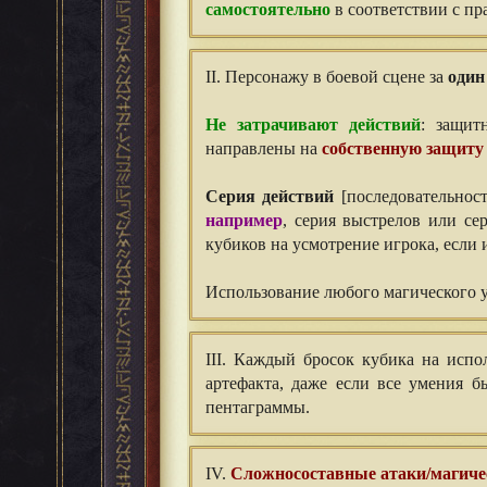
самостоятельно
в соответствии с пр
II. Персонажу в боевой сцене за
один 
⠀⠀
Не затрачивают действий
: защит
направлены на
собственную защиту
⠀⠀
Серия действий
[последовательнос
например
, серия выстрелов или се
кубиков на усмотрение игрока, если
⠀⠀
Использование любого магического у
III. Каждый бросок кубика на исп
артефакта, даже если все умения 
пентаграммы.
IV.
Сложносоставные атаки/магиче