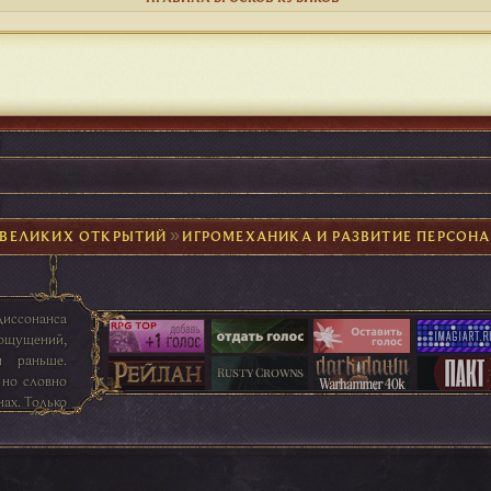
 ВЕЛИКИХ ОТКРЫТИЙ
►
ИГРОМЕХАНИКА И РАЗВИТИЕ ПЕРСОН
диссонанса
ощущений,
и раньше.
 но словно
нах. Только
ссыпался в
 праведных
таковым и
е ощущения