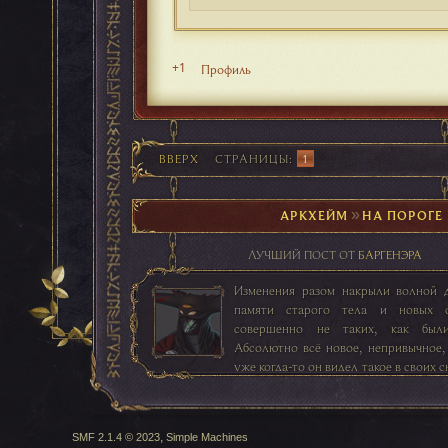
+1
Профиль
ВВЕРХ
СТРАНИЦЫ
1
АРКХЕЙМ
►
НА ПОРОГЕ
ЛУЧШИЙ ПОСТ ОТ
БАРГЕНЭРА
Изменения разом накрыли волной 
памяти старого тела и новых 
совершенно не таких, как был
Абсолютно всё новое, непривычное,
уже когда-то он видел такое в своих с
каждый раз он просыпался и сон ра
пепел, растворяясь в лучах солнца и
буднях. И всё, что было сном, 
,
SMF 2.1.4 © 2023
Simple Machines
оставалось, а свежие, неподдельны