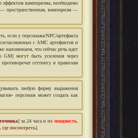
ал эффектом вампиризма, необходимо
я — пространственная, вампиризм —
ть, если у персонажа/NPC/артефакта
 согласованных с АМС артефактов и
же напоминаем, что сейчас речь идет
ю GM] могут быть усиления через
е противоречат сеттингу и правилам
думывать любую форму выражения
магия» персонаж может создать как
сточника
] за 24 часа и их
мощность
.
, где посмотреть
].