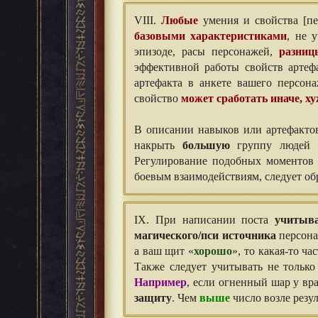
VIII.
Любые
умения и свойства [пе
базовыми характеристиками
, не 
эпизоде, расы персонажей,
разниц
эффективной работы свойств артефа
артефакта в анкете вашего персон
свойство
может сработать иначе, ху
В описании навыков или артефактов
накрыть
большую
группу людей [
Регулирование подобных моментов 
боевым взаимодействиям, следует о
IX. При написании поста
учитыва
магического/пси источника
персона
а ваш щит «
хорошо
», то какая-то ча
Также следует учитывать не только
Например
, если огненный шар у вр
защиту
. Чем
выше
число возле резул