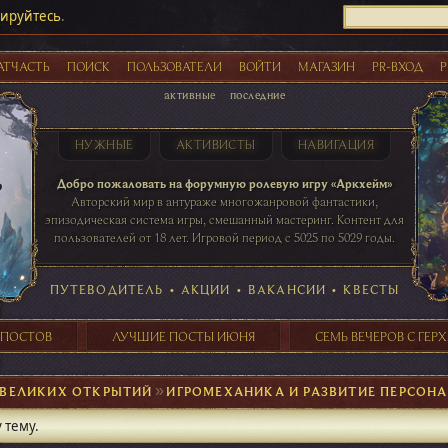
рируйтесь
.
АТЧАСТЬ
ПОИСК
ПОЛЬЗОВАТЕЛИ
ВОЙТИ
МАГАЗИН
PR-ВХОД
Р
активные
последние
НУЖНЫЕ
АКТИВИСТЫ
НАВИГАЦИЯ
Акции
Добро пожаловать на форумную ролевую игру «Аркхейм»
Авторский мир в антураже многожанровой фантастики,
эпизодическая система игры, смешанный мастеринг. Контент для
пользователей от 18 лет. Игровой период с 5025 по 5029 годы.
41 ПОСТОВ
31 ПОСТОВ
29 ПОСТОВ
24 ПОСТОВ
таблице игровой активности
ПУТЕВОДИТЕЛЬ
•
АКЦИИ
•
ВАКАНСИИ
•
КВЕСТЫ
 ПОСТОВ
ЛУЧШИЕ ПОСТЫ ИЮНЯ
СЕМЬ ВЕЧЕРОВ С ГЕР
 ВЕЛИКИХ ОТКРЫТИЙ
►
ИГРОМЕХАНИКА И РАЗВИТИЕ ПЕРСОН
 тему.