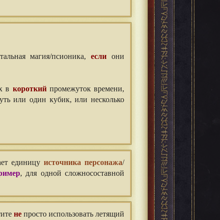
тальная магия/псионика,
если
они
ых в
короткий
промежуток времени,
ть или один кубик, или несколько
ает единицу
источника персонажа
/
ример
, для одной сложносоставной
тите
не
просто использовать летящий