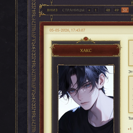
ВНИЗ
СТРАНИЦЫ
1
...
48
49
50
05-05-2026, 17:43:07
ХАКС
Эт
То
+1