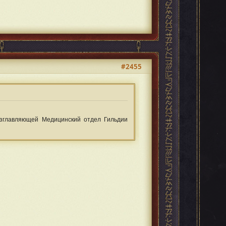
#2455
озглавляющей Медицинский отдел Гильдии