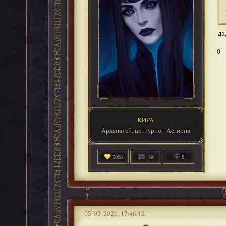
да
0
КИРА
Арданатей, центурион Легиона
3088
169
5
05-05-2026, 17:46:12