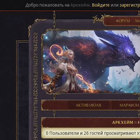
Добро пожаловать на
Аркхейм
.
Войдите
или
зарегист
ФОРУМ
М
АКТИВ ИЮЛЯ
МАРАФОН
АРКХЕЙМ
►
0 Пользователи и 26 гостей просматривают эт