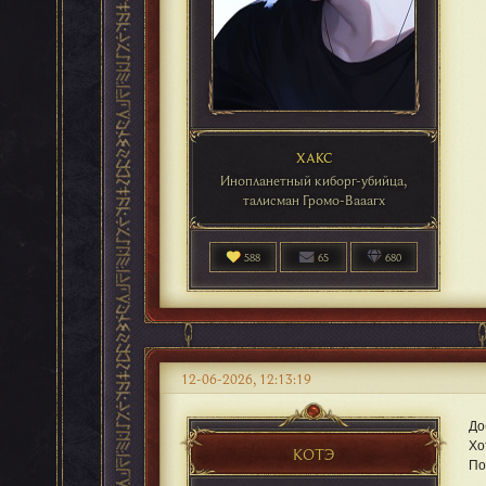
ХАКС
Инопланетный киборг-убийца,
талисман Громо-Вааагх
588
65
680
12-06-2026, 12:13:19
До
Хо
КОТЭ
По