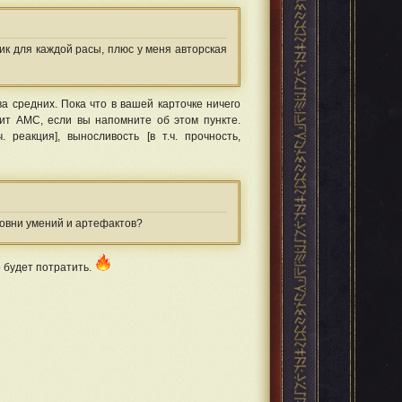
ик для каждой расы, плюс у меня авторская
а средних. Пока что в вашей карточке ничего
нит АМС, если вы напомните об этом пункте.
 реакция], выносливость [в т.ч. прочность,
ровни умений и артефактов?
о будет потратить.