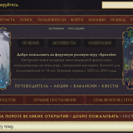
рируйтесь
.
АТЧАСТЬ
ПОИСК
ПОЛЬЗОВАТЕЛИ
ВОЙТИ
МАГАЗИН
PR-ВХОД
Р
активные
последние
НУЖНЫЕ
АКТИВИСТЫ
НАВИГАЦИЯ
Акции
Добро пожаловать на форумную ролевую игру «Аркхейм»
Авторский мир в антураже многожанровой фантастики,
эпизодическая система игры, смешанный мастеринг. Контент для
пользователей от 18 лет. Игровой период с 5025 по 5029 годы.
41 ПОСТОВ
31 ПОСТОВ
29 ПОСТОВ
24 ПОСТОВ
таблице игровой активности
ПУТЕВОДИТЕЛЬ
•
АКЦИИ
•
ВАКАНСИИ
•
КВЕСТЫ
 ПОСТОВ
ЛУЧШИЕ ПОСТЫ ИЮНЯ
СЕМЬ ВЕЧЕРОВ С ГЕР
НА ПОРОГЕ ВЕЛИКИХ ОТКРЫТИЙ
►
ДОБРО ПОЖАЛОВАТЬ
►
ГОС
у тему.