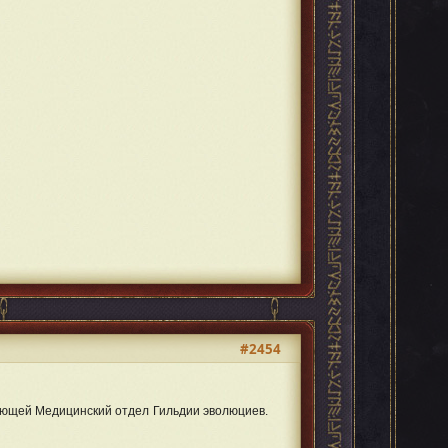
#2454
яющей Медицинский отдел Гильдии эволюциев.