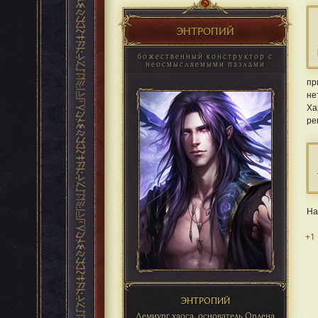
ЭНТРОПИЙ
божественный конструктор с
неосмысляемыми пазлами
пр
не
Ха
ре
На
+1
ЭНТРОПИЙ
Демиург хаоса, основатель Ордена