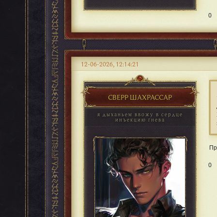
0
12-06-2026, 12:14:21
СВЕРР ШАХРАССАР
я дыханьем ввожу в сердце
инъекцию гнева
Пр
0