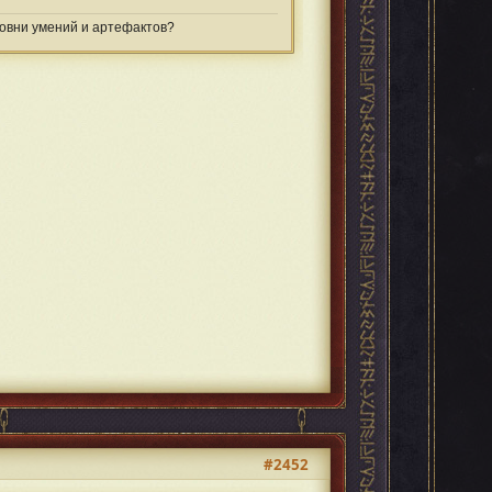
ровни умений и артефактов?
#2452