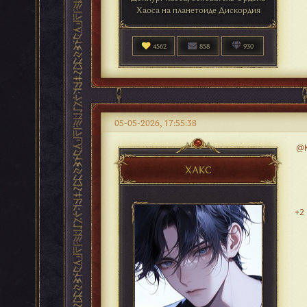
Хаоса на планетоиде Дискордия
4562
858
930
05-05-2026, 17:55:38
@К
ХАКС
+2