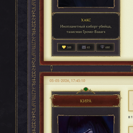
ХАКС
Инопланетный киборг-убийца,
талисман Громо-Вааагх
588
65
680
05-05-2026, 17:45:10
КИРА
в 