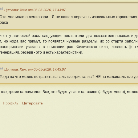
Цитата: Хакс от 05-05-2026, 17:43:07
Это мне мало о чем говорит. Я не нашел перечень изначальных характерист
раса
ивет. у авторской расы следующие показатели: два показателя высоких и дв
т, но когда вас примут, то появятся нужные разделы, их со старта запол
рактеристики указаны в описании рас: Физическая сила, ловкость [в т.ч.
генерация], резерв - это и есть характеристики.
Цитата: Хакс от 05-05-2026, 17:43:07
Тогда на что можно потратить начальные кристаллы? НЕ на максимальные у
 все, кроме максималки. Все, что будет у вас в магазине (а будет много), можн
Профиль
Цитировать