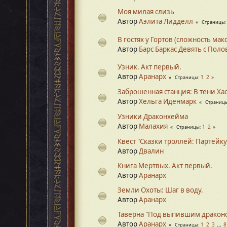
Моя милая слизь
Автор
Аэлита Лидделл
Страницы
В гостях у Гортов (сложность ма
Автор
Барс Баркас Девять с Пол
Узник. Акт первый.
Автор
Аранарх
1
2
Страницы
Заброшенная станция: В тени Ха
Автор
Хельга Иденмарк
Страниц
Узники Драконхейма
Автор
Малахия
1
2
Страницы
Квест "Сказки троллей: Партейку
Автор
Двалин
Книга Мертвых. Акт первый.
Автор
Аранарх
Земли Охоты: Шаг в воду.
Автор
Аранарх
Таверна "Под выпившим дракон
Автор
Аранарх
1
2
3
...
8
Страницы