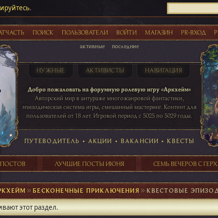
рируйтесь
.
АТЧАСТЬ
ПОИСК
ПОЛЬЗОВАТЕЛИ
ВОЙТИ
МАГАЗИН
PR-ВХОД
Р
активные
последние
НУЖНЫЕ
АКТИВИСТЫ
НАВИГАЦИЯ
Акции
Добро пожаловать на форумную ролевую игру «Аркхейм»
Авторский мир в антураже многожанровой фантастики,
эпизодическая система игры, смешанный мастеринг. Контент для
пользователей от 18 лет. Игровой период с 5025 по 5029 годы.
41 ПОСТОВ
31 ПОСТОВ
29 ПОСТОВ
24 ПОСТОВ
таблице игровой активности
ПУТЕВОДИТЕЛЬ
•
АКЦИИ
•
ВАКАНСИИ
•
КВЕСТЫ
 ПОСТОВ
ЛУЧШИЕ ПОСТЫ ИЮНЯ
СЕМЬ ВЕЧЕРОВ С ГЕР
РКХЕЙМ
►
БЕСКОНЕЧНЫЕ ПРИКЛЮЧЕНИЯ
►
КВЕСТОВЫЕ ЭПИЗО
ивают этот раздел.