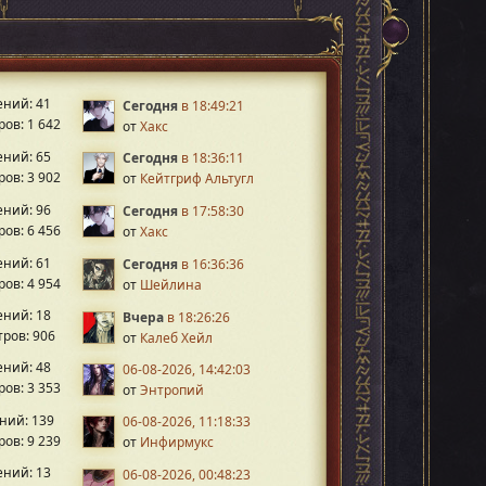
ний: 41
Сегодня
в 18:49:21
ов: 1 642
от
Хакс
ний: 65
Сегодня
в 18:36:11
ов: 3 902
от
Кейтгриф Альтугл
ний: 96
Сегодня
в 17:58:30
ов: 6 456
от
Хакс
ний: 61
Сегодня
в 16:36:36
ов: 4 954
от
Шейлина
ний: 18
Вчера
в 18:26:26
ров: 906
от
Калеб Хейл
ний: 48
06-08-2026, 14:42:03
ов: 3 353
от
Энтропий
ний: 139
06-08-2026, 11:18:33
ов: 9 239
от
Инфирмукс
ний: 13
06-08-2026, 00:48:23