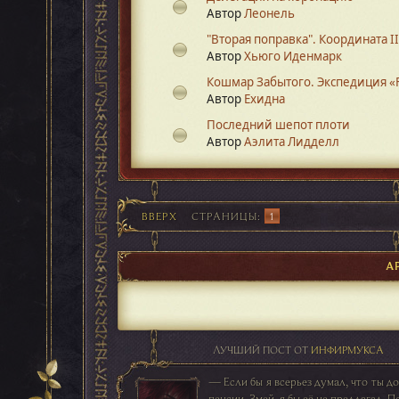
Автор
Леонель
"Вторая поправка". Координата II
Автор
Хьюго Иденмарк
Кошмар Забытого. Экспедиция «
Автор
Ехидна
Последний шепот плоти
Автор
Аэлита Лидделл
ВВЕРХ
СТРАНИЦЫ
1
А
ЛУЧШИЙ ПОСТ ОТ
ИНФИРМУКСА
— Если бы я всерьез думал, что ты д
пенсии, Змей, я бы её не предлагал. П