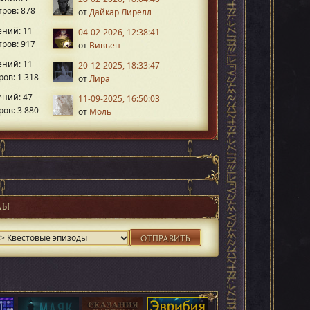
ров: 878
от
Дайкар Лирелл
ний: 11
04-02-2026, 12:38:41
ров: 917
от
Вивьен
ний: 11
20-12-2025, 18:33:47
ов: 1 318
от
Лира
ний: 47
11-09-2025, 16:50:03
ов: 3 880
от
Моль
ДЫ