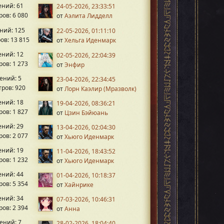
ний: 61
24-05-2026, 23:33:51
ов: 6 080
от
Аэлита Лидделл
ний: 125
22-05-2026, 01:11:10
ов: 13 815
от
Хельга Иденмарк
ний: 12
02-05-2026, 22:04:39
ов: 1 273
от
Энфир
ений: 5
23-04-2026, 22:34:45
ров: 920
от
Лорн Каэлир (Мразволк)
ний: 18
19-04-2026, 08:36:21
ов: 1 827
от
Цзин Бэйюань
ний: 29
13-04-2026, 02:04:30
ов: 2 077
от
Хьюго Иденмарк
ний: 19
11-04-2026, 18:43:52
ов: 1 232
от
Хьюго Иденмарк
ний: 44
01-04-2026, 10:18:37
ов: 5 354
от
Хайнрике
ний: 34
07-03-2026, 10:46:31
ов: 2 394
от
Анна
ений: 7
28-02-2026, 18:04:40