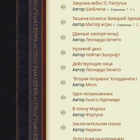
Закрома небес II: Распутье
Автор
Шейлина
1
2
Страницы
Тишина космоса: Виварий Эдема
Автор
Мастер игры
1
2
Страницы
[Данные засекречены]
Автор
Леонардо Бенето
Нулевой цикл
Автор
Нейтан Эшкрофт
Действующие лица
Автор
Леонардо Бенето
"Вторая поправка" Координата I
Автор
Мелл
Удел неприкаянных
Автор
Хьюго Иденмарк
В плену Морока
Автор
Фортуна
Заключительная сказка
Автор
Кирион
Делегация на коронацию