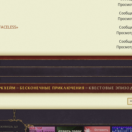
Просмот
Сообще
Просмот
FACELESS»
Сообще
Просмотр
Сообще
Просмотр
РКХЕЙМ
►
БЕСКОНЕЧНЫЕ ПРИКЛЮЧЕНИЯ
►
КВЕСТОВЫЕ ЭПИЗО
оживешь до
олагаешь, в