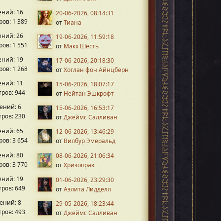
ний: 16
20-06-2026, 08:14:31
ов: 1 389
от
Тиана
ний: 26
19-06-2026, 11:59:18
ов: 1 551
от
Макх Шесть
ний: 19
17-06-2026, 20:18:30
ов: 1 268
от
Хоглан фон Айнцберн
ний: 11
15-06-2026, 18:07:17
ров: 944
от
Нейтан Эшкрофт
ений: 6
15-06-2026, 16:53:17
ров: 230
от
Джеймс Салливан
ний: 65
12-06-2026, 13:46:29
ов: 3 654
от
Вилбур Эмеральд
ний: 80
08-06-2026, 21:06:34
ов: 3 770
от
Хризопраз
ний: 19
01-06-2026, 23:29:30
ров: 649
от
Аэлита Лидделл
ений: 8
29-05-2026, 18:23:44
ров: 493
от
Джеймс Салливан