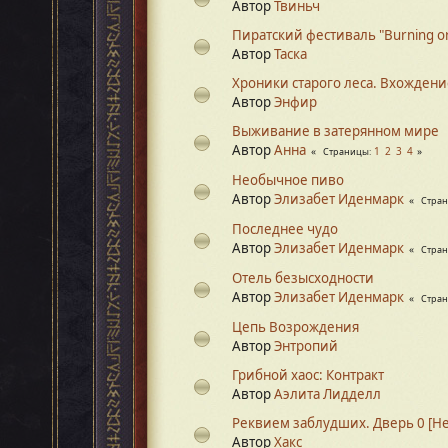
Автор
Твиньч
Пиратский фестиваль "Burning o
Автор
Таска
Хроники старого леса. Вхождени
Автор
Энфир
Выживание в затерянном мире
Автор
Анна
1
2
3
4
Страницы
Необычное пиво
Автор
Элизабет Иденмарк
Стра
Последнее чудо
Автор
Элизабет Иденмарк
Стра
Отель безысходности
Автор
Элизабет Иденмарк
Стра
Цепь Возрождения
Автор
Энтропий
Грибной хаос: Контракт
Автор
Аэлита Лидделл
Реквием заблудших. Дверь 0 [Н
Автор
Хакс