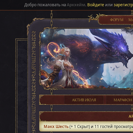
Добро пожаловать на
Аркхейм
.
Войдите
или
зарегист
ФОРУМ
М
АКТИВ ИЮЛЯ
МАРАФОН
А
Макх Шесть
(+ 1 Скрыт) и 11 гостей просматр