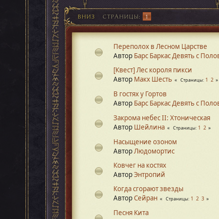
ВНИЗ
СТРАНИЦЫ
1
Переполох в Лесном Царстве
Автор
Барс Баркас Девять с Пол
[Квест] Лес короля пикси
Автор
Макх Шесть
1
2
Страницы
В гостях у Гортов
Автор
Барс Баркас Девять с Пол
Закрома небес II: Хтоническая
Автор
Шейлина
1
2
Страницы
Насыщение озоном
Автор
Людомортис
Ковчег на костях
Автор
Энтропий
Когда сгорают звезды
Автор
Сейран
1
2
3
Страницы
Песня Кита