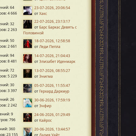
ний: 64
23-07-2026, 20:06:54
ов: 4 666
от
Хакс
22-07-2026, 23:13:17
ний: 32
от
Барс Баркас Девять с
ов: 2 263
Половиной
ний: 50
18-07-2026, 12:58:58
ов: 2 661
от
Леди Пепла
ний: 94
14-07-2026, 21:04:43
ов: 8 481
от
Элизабет Иденмарк
ний: 72
13-07-2026, 08:55:27
ов: 5 229
от
Энигма
ний: 30
05-07-2026, 11:55:47
ов: 3 397
от
Герхард Даркмур
ний: 26
30-06-2026, 17:59:19
ов: 2 242
от
Энфир
ений: 9
24-06-2026, 01:29:49
ров: 796
от
Кайрос
ний: 360
20-06-2026, 13:44:57
ов: 23 155
от
Далия Уайт