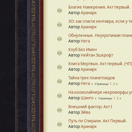
Благие Намерения. Акт первый.
Автор
Аранарх
ЗО: как спасти кентавра, если у т
Автор
Аранарх
Обнуленные. Неукротимая план
Автор
Нега
Клуб Без Имен
Автор
Нейтан Эшкрофт
Книга Мертвых. Акт первый. (ЧП
Автор
Аранарх
Тайна трех планетоидов
Автор
Нега
1
2
Страницы
На космолайнере некроморфы у
Автор
Шанго
1
2
Страницы
Внешний фактор: Акт I
Автор
Эйва
Путь по Спирали. Акт Первый.
Автор
Аранарх