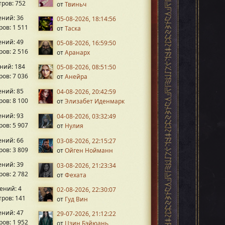
ров: 752
от
Твиньч
ний: 36
05-08-2026, 18:14:56
ов: 1 511
от
Таска
ний: 49
05-08-2026, 16:59:50
ов: 2 516
от
Аранарх
ний: 184
05-08-2026, 08:51:50
ов: 7 036
от
Анейра
ний: 85
04-08-2026, 20:42:59
ов: 8 100
от
Элизабет Иденмарк
ний: 93
04-08-2026, 03:32:49
ов: 5 907
от
Нулия
ний: 66
03-08-2026, 22:15:27
ов: 3 809
от
Ойген Нойманн
ний: 39
03-08-2026, 21:23:34
ов: 2 782
от
Фехата
ений: 4
02-08-2026, 22:30:07
ров: 141
от
Гуд Вин
ний: 47
29-07-2026, 21:12:22
ов: 1 952
от
Цзин Бэйюань