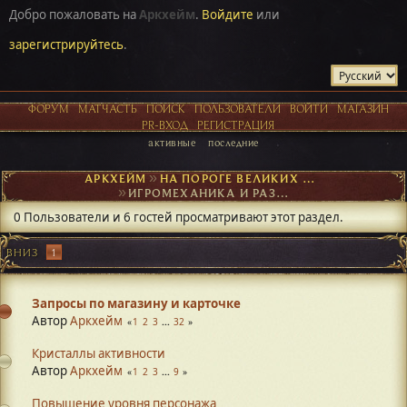
Добро пожаловать на
Аркхейм
.
Войдите
или
зарегистрируйтесь
.
ФОРУМ
МАТЧАСТЬ
ПОИСК
ПОЛЬЗОВАТЕЛИ
ВОЙТИ
МАГАЗИН
PR-ВХОД
РЕГИСТРАЦИЯ
активные
последние
АРКХЕЙМ
►
НА ПОРОГЕ ВЕЛИКИХ ОТКРЫТИЙ
►
ИГРОМЕХАНИКА И РАЗВИТИЕ ПЕРСОНАЖА
0 Пользователи и 6 гостей просматривают этот раздел.
ВНИЗ
1
Запросы по магазину и карточке
Автор
Аркхейм
1
2
3
...
32
Кристаллы активности
Автор
Аркхейм
1
2
3
...
9
Повышение уровня персонажа