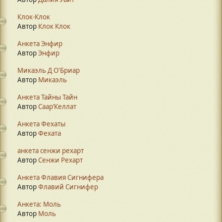
Клок-Клок
Автор
Клок Клок
Анкета Энфир
Автор
Энфир
Микаэль Д О'Бриар
Автор
Микаэль
Анкета Тайны Тайн
Автор
Саар’Келлат
Анкета Фехаты
Автор
Фехата
анкета сенжи рехарт
Автор
Сенжи Рехарт
Анкета Флавия Сигнифера
Автор
Флавий Сигнифер
Анкета: Моль
Автор
Моль