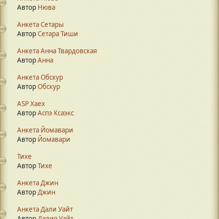
Автор
Нюва
Анкета Сетары
Автор
Сетара Тиши
Анкета Анна Твардовская
Автор
Анна
Анкета Обскур
Автор
Обскур
ASP Xaex
Автор
Аспэ Ксаэкс
Анкета Йомавари
Автор
Йомавари
Тихе
Автор
Тихе
Анкета Джин
Автор
Джин
Анкета Дали Уайт
Автор
Далия Уайт