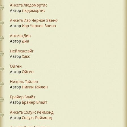
Анкета Людомортис
Автор
Людомортис
Анкета Иар Черное Звено
Автор
Иар Черное Звено
Анкета Диа
Автор
Диа
Нейлхаксайг
Автор
Хакс
Ойген
Автор
Ойген
Николь Тайлен
Автор
Никки Тайлен
Брайер Блайт
Автор
Брайер Блайт
Анкета Солукс Реймонд
Автор
Солукс Реймонд