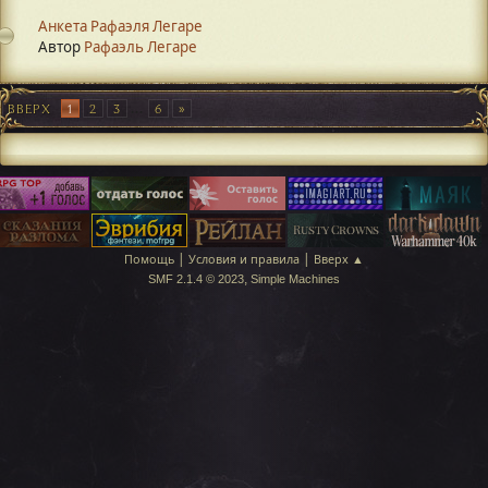
Анкета Рафаэля Легаре
Автор
Рафаэль Легаре
ВВЕРХ
1
2
3
...
6
|
|
Помощь
Условия и правила
Вверх ▲
,
SMF 2.1.4 © 2023
Simple Machines