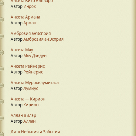
Анкета Вито Альваро
Автор
Инрок
Анкета Армана
Автор
Арман
Амброзия ан’Эсприя
Автор
Амброзия ан’Эсприя
Анкета Мяу
Автор
Мяу Дзедун
Анкета Рейнерис
Автор
Рейнерис
Анкета Муррхелумитаса
Автор
Лумиус
Анкета — Кирион
Автор
Кирион
Аллан Вилэр
Автор
Аллан
Дитя Небытия и Забытия