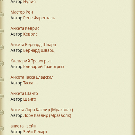
Автор
Нулия
Мастер Рен
Автор
Рене Фаренталь
Анкета Кеврис
Автор
Кеврис
Анкета Бернард Шварц
Автор
Бернард Шварц
Клеварий Травогрыз
Автор
Клеварий Травогрыз
Анкета Таска Бладскал
Автор
Таска
Анкета Шанго
Автор
Шанго
Анкета Лорн Каэлир (Мразволк)
Автор
Лорн Каэлир (Мразволк)
анкета - зейн
Автор
Зейн Рехарт