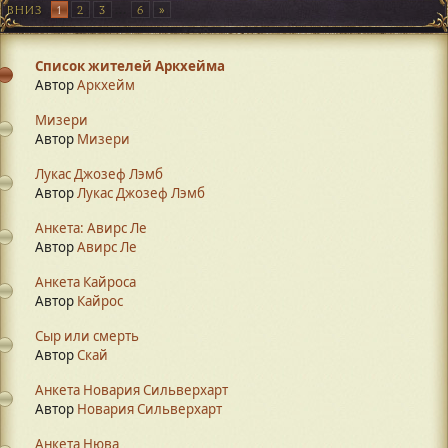
ВНИЗ
1
2
3
...
6
Список жителей Аркхейма
Автор
Аркхейм
Мизери
Автор
Mизери
Лукас Джозеф Лэмб
Автор
Лукас Джозеф Лэмб
Анкета: Авирс Ле
Автор
Авирс Ле
Анкета Кайроса
Автор
Кайрос
Сыр или смерть
Автор
Скай
Анкета Новария Сильверхарт
Автор
Новария Сильверхарт
Анкета Нюва