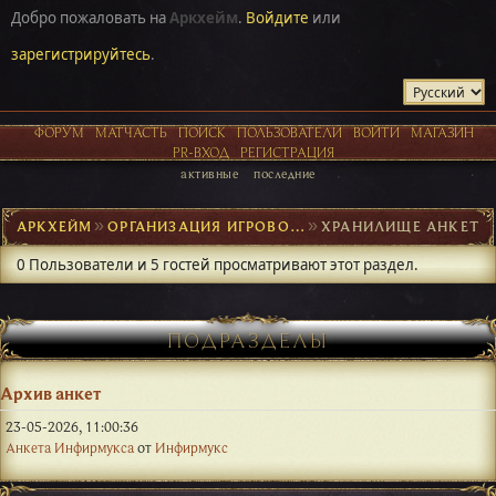
Добро пожаловать на
Аркхейм
.
Войдите
или
зарегистрируйтесь
.
ФОРУМ
МАТЧАСТЬ
ПОИСК
ПОЛЬЗОВАТЕЛИ
ВОЙТИ
МАГАЗИН
PR-ВХОД
РЕГИСТРАЦИЯ
активные
последние
АРКХЕЙМ
►
ОРГАНИЗАЦИЯ ИГРОВОГО ПРОЦЕССА
►
ХРАНИЛИЩЕ АНКЕТ
0 Пользователи и 5 гостей просматривают этот раздел.
ПОДРАЗДЕЛЫ
Архив анкет
23-05-2026, 11:00:36
Анкета Инфирмукса
от
Инфирмукс