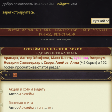
Добро пожаловать на
Аркхейм
.
Войдите
или
зарегистрируйтесь
.
ФОРУМ
МАТЧАСТЬ
ПОИСК
ПОЛЬЗОВАТЕЛИ
ВОЙТИ
МАГАЗИН
PR-ВХОД
РЕГИСТРАЦИЯ
активные
последние
АРКХЕЙМ
►
НА ПОРОГЕ ВЕЛИКИХ ОТКРЫТИЙ
►
ДОБРО ПОЖАЛОВАТЬ
Аранарх
,
Аантер Эйнфолл
,
Макх Шесть
,
Сусанна
,
Элериум
,
Новария Сильверхарт
,
Свора
,
Анейра
,
Анна
(+ 2 Скрыт) и 152
гостей просматривают этот раздел.
ВНИЗ
1
Акции и хотим видеть
Автор
Аркхейм
Гостевая книга
Автор
Аркхейм
1
2
3
...
50