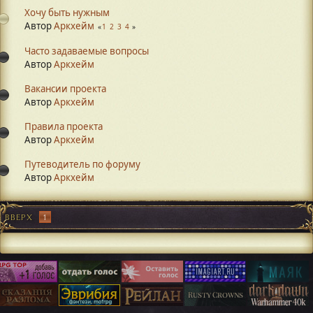
Хочу быть нужным
Автор
Аркхейм
1
2
3
4
Часто задаваемые вопросы
Автор
Аркхейм
Вакансии проекта
Автор
Аркхейм
Правила проекта
Автор
Аркхейм
Путеводитель по форуму
Автор
Аркхейм
ВВЕРХ
1