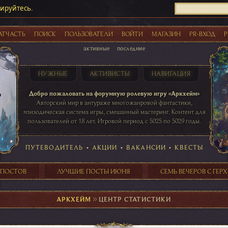
рируйтесь
.
АТЧАСТЬ
ПОИСК
ПОЛЬЗОВАТЕЛИ
ВОЙТИ
МАГАЗИН
PR-ВХОД
Р
активные
последние
НУЖНЫЕ
АКТИВИСТЫ
НАВИГАЦИЯ
Акции
Добро пожаловать на форумную ролевую игру «Аркхейм»
Авторский мир в антураже многожанровой фантастики,
эпизодическая система игры, смешанный мастеринг. Контент для
пользователей от 18 лет. Игровой период с 5025 по 5029 годы.
41 ПОСТОВ
31 ПОСТОВ
29 ПОСТОВ
24 ПОСТОВ
таблице игровой активности
ПУТЕВОДИТЕЛЬ
•
АКЦИИ
•
ВАКАНСИИ
•
КВЕСТЫ
 ПОСТОВ
ЛУЧШИЕ ПОСТЫ ИЮНЯ
СЕМЬ ВЕЧЕРОВ С ГЕР
АРКХЕЙМ
►
ЦЕНТР СТАТИСТИКИ