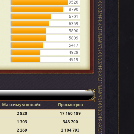
9520
8790
6701
6359
5890
5809
5417
4928
4919
Максимум онлайн
Просмотров
2 820
17 160 189
1 303
343 700
2 269
2 104 793