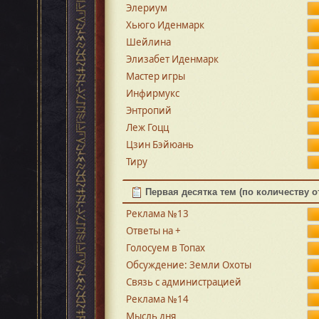
Элериум
Хьюго Иденмарк
Шейлина
Элизабет Иденмарк
Мастер игры
Инфирмукс
Энтропий
Леж Гоцц
Цзин Бэйюань
Тиру
Первая десятка тем (по количеству о
Реклама №13
Ответы на +
Голосуем в Топах
Обсуждение: Земли Охоты
Связь с администрацией
Реклама №14
Мысль дня