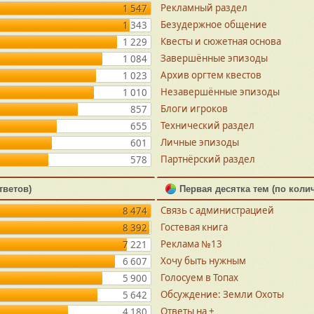
Рекламный раздел
1 547
Безудержное общение
1 343
Квесты и сюжетная основа
1 229
Завершённые эпизоды
1 084
Архив оргтем квестов
1 023
Незавершённые эпизоды
1 010
Блоги игроков
857
Технический раздел
655
Личные эпизоды
601
Партнёрский раздел
578
тветов)
Первая десятка тем (по коли
Связь с администрацией
8 474
Гостевая книга
8 392
Реклама №13
7 221
Хочу быть нужным
6 607
Голосуем в Топах
5 900
Обсуждение: Земли Охоты
5 642
Ответы на +
4 180