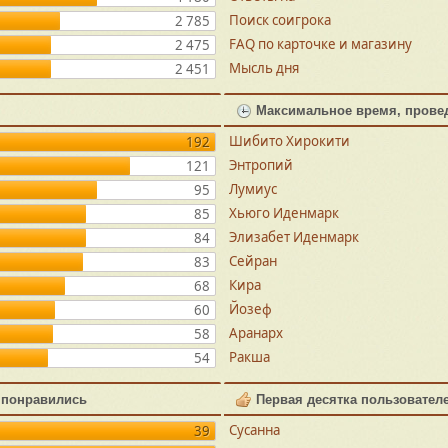
Поиск соигрока
2 785
FAQ по карточке и магазину
2 475
Мысль дня
2 451
Максимальное время, прове
Шибито Хирокити
192
Энтропий
121
Лумиус
95
Хьюго Иденмарк
85
Элизабет Иденмарк
84
Сейран
83
Кира
68
Йозеф
60
Аранарх
58
Ракша
54
 понравились
Первая десятка пользовател
Сусанна
39