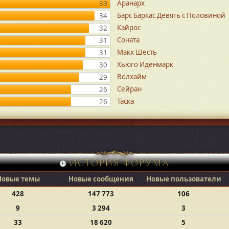
Аранарх
39
Барс Баркас Девять с Половиной
34
Кайрос
32
Соната
31
Макх Шесть
31
Хьюго Иденмарк
30
Волхайм
29
Сейран
26
Таска
26
ИСТОРИЯ ФОРУМА
Новые темы
Новые сообщения
Новые пользователи
428
147 773
106
9
3 294
3
33
18 620
5