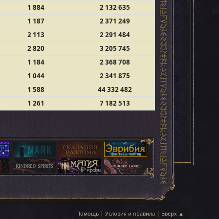
1 884
2 132 635
1 187
2 371 249
2 113
2 291 484
2 820
3 205 745
1 184
2 368 708
1 044
2 341 875
1 588
44 332 482
1 261
7 182 513
|
|
Помощь
Условия и правила
Вверх ▲