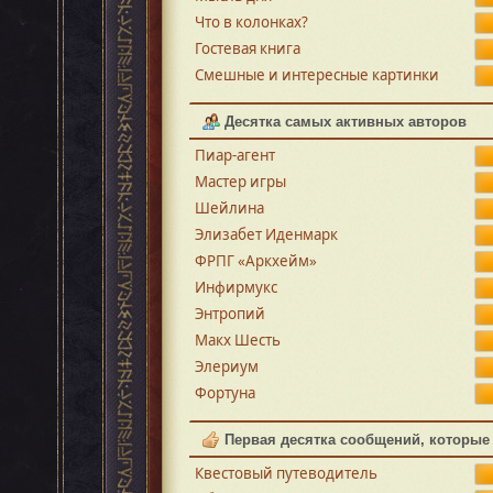
Что в колонках?
Гостевая книга
Смешные и интересные картинки
Десятка самых активных авторов
Пиар-агент
Мастер игры
Шейлина
Элизабет Иденмарк
ФРПГ «Аркхейм»
Инфирмукс
Энтропий
Макх Шесть
Элериум
Фортуна
Первая десятка сообщений, которые
Квестовый путеводитель