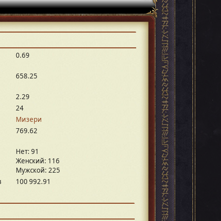
0.69
в
658.25
2.29
24
Mизери
769.62
Нет: 91
Женский: 116
Мужской: 225
в
100 992.91