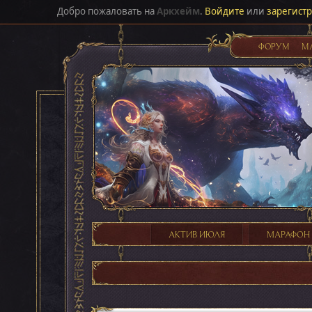
Добро пожаловать на
Аркхейм
.
Войдите
или
зарегист
ФОРУМ
М
АКТИВ ИЮЛЯ
МАРАФОН