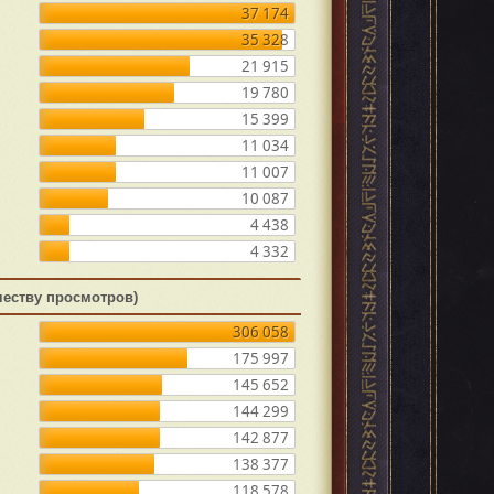
37 174
35 328
21 915
19 780
15 399
11 034
11 007
10 087
4 438
4 332
честву просмотров)
306 058
175 997
145 652
144 299
142 877
138 377
118 578