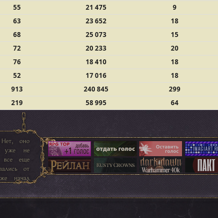
55
21 475
9
63
23 652
18
68
25 073
15
72
20 233
20
76
18 410
18
52
17 016
18
913
240 845
299
219
58 995
64
 Нет, оно
д уже не
м все еще
вались от
же начал
 даже чем-