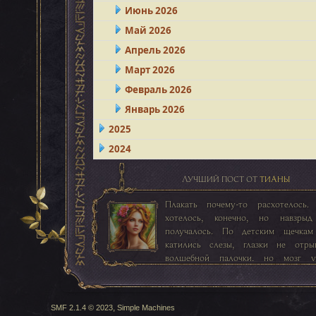
Июнь 2026
Май 2026
Апрель 2026
Март 2026
Февраль 2026
Январь 2026
2025
2024
ЛУЧШИЙ ПОСТ ОТ
ТИАНЫ
Плакать почему-то расхотелось.
хотелось, конечно, но навзры
получалось. По детским щечка
катились слезы, глазки не отры
волшебной палочки, но мозг у
прислушиваться к словам тетушки, и
то заинтересовываться.
,
SMF 2.1.4 © 2023
Simple Machines