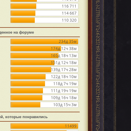
116 711
114 667
110 320
денное на форуме
234д 35м
174д 12ч 38м
165д 18ч 13м
151д 12ч 18м
139д 17ч 28м
122д 18ч 10м
118д 7ч 19м
111д 19ч 19м
109д 16ч 18м
103д 15ч 3м
ей, которые понравились
11499