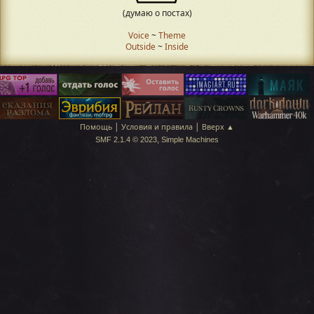
(думаю о постах)
Voice
~
Theme
Outside
~
Inside
|
|
Помощь
Условия и правила
Вверх ▲
,
SMF 2.1.4 © 2023
Simple Machines