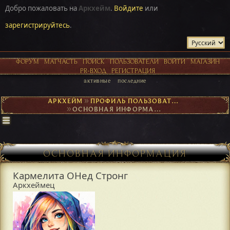
Добро пожаловать на
Аркхейм
.
Войдите
или
зарегистрируйтесь
.
ФОРУМ
МАТЧАСТЬ
ПОИСК
ПОЛЬЗОВАТЕЛИ
ВОЙТИ
МАГАЗИН
PR-ВХОД
РЕГИСТРАЦИЯ
активные
последние
АРКХЕЙМ
►
ПРОФИЛЬ ПОЛЬЗОВАТЕЛЯ КАРМЕЛИТА ОНЕД СТРОНГ
►
ОСНОВНАЯ ИНФОРМАЦИЯ
ОСНОВНАЯ ИНФОРМАЦИЯ
Кармелита ОНед Стронг
Аркхеймец