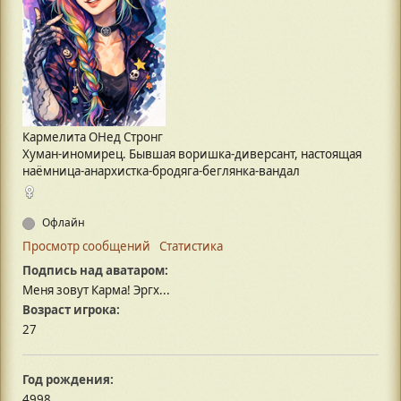
Кармелита ОНед Стронг
Хуман-иномирец. Бывшая воришка-диверсант, настоящая
наёмница-анархистка-бродяга-беглянка-вандал
Офлайн
Просмотр сообщений
Статистика
Подпись над аватаром:
Меня зовут Карма! Эргх...
Возраст игрока:
27
Год рождения:
4998