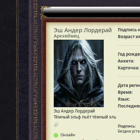
Эш Андер Лордерай
Подпись н
Аркхеймец
Возраст и
Год рожде
Анкета:
Карточка:
Дата реги
Время:
Язык:
Последняя
Эш Андер Лордерай
Тёмный эльф пьёт тёмный эль
Подпись:
Бездна уст
Онлайн