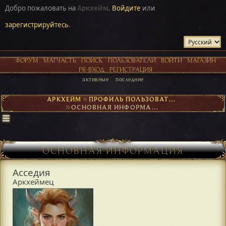
Добро пожаловать на
Аркхейм
.
Войдите
или
зарегистрируйтесь
.
ФОРУМ
МАТЧАСТЬ
ПОИСК
ПОЛЬЗОВАТЕЛИ
ВОЙТИ
МАГАЗИН
PR-ВХОД
РЕГИСТРАЦИЯ
активные
последние
АРКХЕЙМ
►
ПРОФИЛЬ ПОЛЬЗОВАТЕЛЯ АССЕДИЯ
►
ОСНОВНАЯ ИНФОРМАЦИЯ
ОСНОВНАЯ ИНФОРМАЦИЯ
Асседия
Аркхеймец