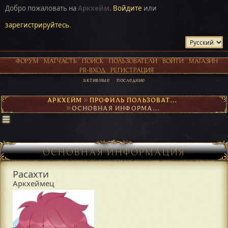
Добро пожаловать на
Аркхейм
.
Войдите
или
зарегистрируйтесь
.
ФОРУМ
МАТЧАСТЬ
ПОИСК
ПОЛЬЗОВАТЕЛИ
ВОЙТИ
МАГАЗИН
PR-ВХОД
РЕГИСТРАЦИЯ
активные
последние
АРКХЕЙМ
►
ПРОФИЛЬ ПОЛЬЗОВАТЕЛЯ РАСАХТИ
►
ОСНОВНАЯ ИНФОРМАЦИЯ
ОСНОВНАЯ ИНФОРМАЦИЯ
Расахти
Аркхеймец