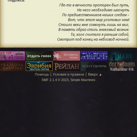
Подпись:
Где-то в вечности проторен был путь,
На него необходимо шагнуть
По предшественников наших следам –
Вот, что этот мир уготовил нам!
Стоило веки мне сомкнуть лишь на миг,
В памяти образ столь знакомый возник:
Та, кого считала я раньше собой,
Смотрит под конец на небосвод ночной.
|
|
Помощь
Условия и правила
Вверх ▲
,
SMF 2.1.4 © 2023
Simple Machines