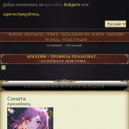
Добро пожаловать на
Аркхейм
.
Войдите
или
зарегистрируйтесь
.
ФОРУМ
МАТЧАСТЬ
ПОИСК
ПОЛЬЗОВАТЕЛИ
ВОЙТИ
МАГАЗИН
PR-ВХОД
РЕГИСТРАЦИЯ
активные
последние
АРКХЕЙМ
►
ПРОФИЛЬ ПОЛЬЗОВАТЕЛЯ СОНАТА
►
ОСНОВНАЯ ИНФОРМАЦИЯ
ОСНОВНАЯ ИНФОРМАЦИЯ
Соната
Аркхеймец