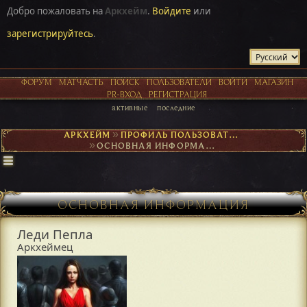
Добро пожаловать на
Аркхейм
.
Войдите
или
зарегистрируйтесь
.
ФОРУМ
МАТЧАСТЬ
ПОИСК
ПОЛЬЗОВАТЕЛИ
ВОЙТИ
МАГАЗИН
PR-ВХОД
РЕГИСТРАЦИЯ
активные
последние
АРКХЕЙМ
►
ПРОФИЛЬ ПОЛЬЗОВАТЕЛЯ ЛЕДИ ПЕПЛА
►
ОСНОВНАЯ ИНФОРМАЦИЯ
ОСНОВНАЯ ИНФОРМАЦИЯ
Леди Пепла
Аркхеймец