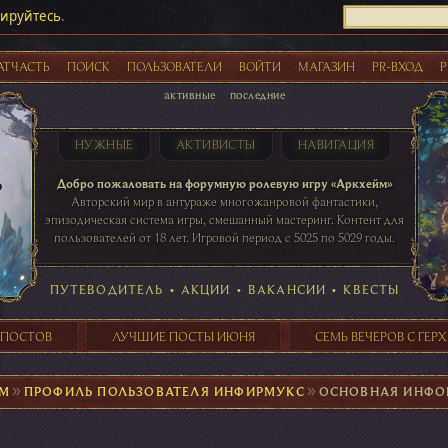
рируйтесь
.
АТЧАСТЬ
ПОИСК
ПОЛЬЗОВАТЕЛИ
ВОЙТИ
МАГАЗИН
PR-ВХОД
Р
активные
последние
НУЖНЫЕ
АКТИВИСТЫ
НАВИГАЦИЯ
Акции
Добро пожаловать на форумную ролевую игру «Аркхейм»
Авторский мир в антураже многожанровой фантастики,
эпизодическая система игры, смешанный мастеринг. Контент для
пользователей от 18 лет. Игровой период с 5025 по 5029 годы.
41 ПОСТОВ
31 ПОСТОВ
29 ПОСТОВ
24 ПОСТОВ
таблице игровой активности
ПУТЕВОДИТЕЛЬ
•
АКЦИИ
•
ВАКАНСИИ
•
КВЕСТЫ
 ПОСТОВ
ЛУЧШИЕ ПОСТЫ ИЮНЯ
СЕМЬ ВЕЧЕРОВ С ГЕР
ЙМ
►
ПРОФИЛЬ ПОЛЬЗОВАТЕЛЯ ИНФИРМУКС
►
ОСНОВНАЯ ИНФО