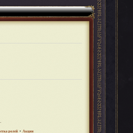
етка ролей
•
Акции