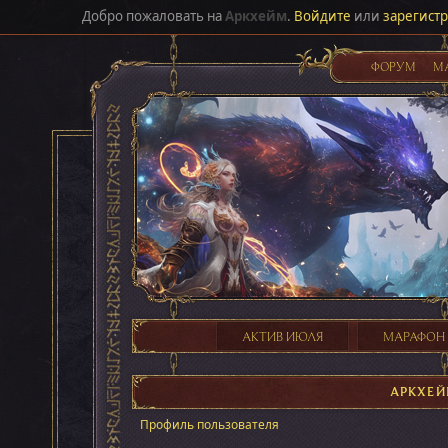
Добро пожаловать на
Аркхейм
.
Войдите
или
зарегист
ФОРУМ
М
АКТИВ ИЮЛЯ
МАРАФОН
АРКХЕ
Профиль пользователя