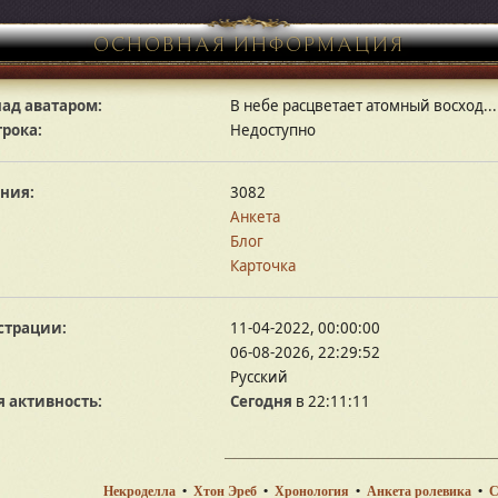
ОСНОВНАЯ ИНФОРМАЦИЯ
ад аватаром:
В небе расцветает атомный восход...
грока:
Недоступно
ния:
3082
Анкета
Блог
Карточка
страции:
11-04-2022, 00:00:00
06-08-2026, 22:29:52
Русский
 активность:
Сегодня
в 22:11:11
Некроделла
•
Хтон Эреб
•
Хронология
•
Анкета ролевика
•
С