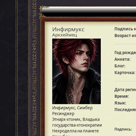
Инфирмукс
Подпись н
Аркхеймец
Возраст и
Год рожде
Анкета:
Блог:
Карточка:
Дата реги
Время:
Язык:
Инфирмукс, Симбер
Последняя
Ресинджер
Этнарх-хтоник, Владыка
государства-хтонократии
Подпись:
Некроделла на планете