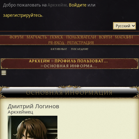
Добро пожаловать на
Аркхейм
.
Войдите
или
зарегистрируйтесь
.
ФОРУМ
МАТЧАСТЬ
ПОИСК
ПОЛЬЗОВАТЕЛИ
ВОЙТИ
МАГАЗИН
PR-ВХОД
РЕГИСТРАЦИЯ
активные
последние
АРКХЕЙМ
►
ПРОФИЛЬ ПОЛЬЗОВАТЕЛЯ ДМИТРИЙ ЛОГИНОВ
►
ОСНОВНАЯ ИНФОРМАЦИЯ
ОСНОВНАЯ ИНФОРМАЦИЯ
Дмитрий Логинов
Аркхеймец