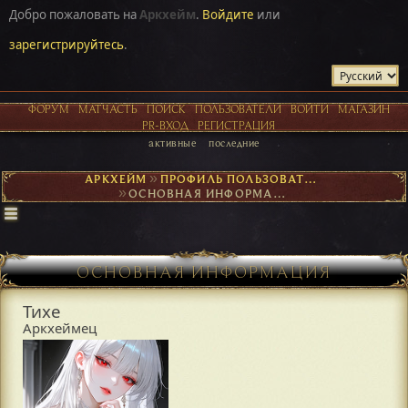
Добро пожаловать на
Аркхейм
.
Войдите
или
зарегистрируйтесь
.
ФОРУМ
МАТЧАСТЬ
ПОИСК
ПОЛЬЗОВАТЕЛИ
ВОЙТИ
МАГАЗИН
PR-ВХОД
РЕГИСТРАЦИЯ
активные
последние
АРКХЕЙМ
►
ПРОФИЛЬ ПОЛЬЗОВАТЕЛЯ ТИХЕ
►
ОСНОВНАЯ ИНФОРМАЦИЯ
ОСНОВНАЯ ИНФОРМАЦИЯ
Тихе
Аркхеймец