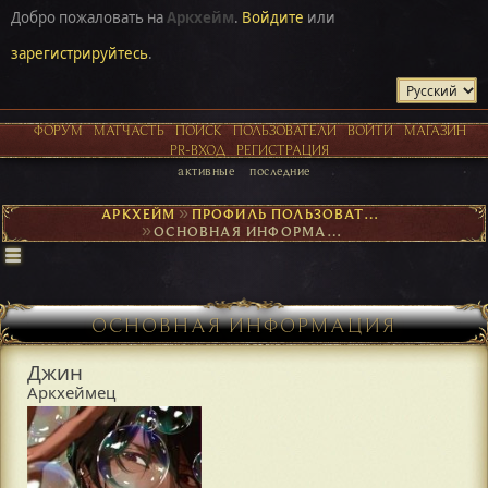
Добро пожаловать на
Аркхейм
.
Войдите
или
зарегистрируйтесь
.
ФОРУМ
МАТЧАСТЬ
ПОИСК
ПОЛЬЗОВАТЕЛИ
ВОЙТИ
МАГАЗИН
PR-ВХОД
РЕГИСТРАЦИЯ
активные
последние
АРКХЕЙМ
►
ПРОФИЛЬ ПОЛЬЗОВАТЕЛЯ ДЖИН
►
ОСНОВНАЯ ИНФОРМАЦИЯ
ОСНОВНАЯ ИНФОРМАЦИЯ
Джин
Аркхеймец