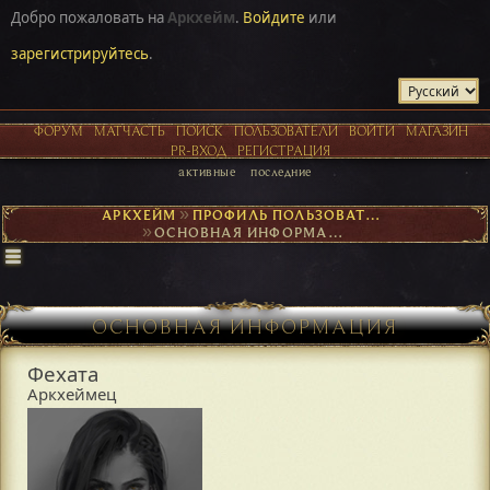
Добро пожаловать на
Аркхейм
.
Войдите
или
зарегистрируйтесь
.
ФОРУМ
МАТЧАСТЬ
ПОИСК
ПОЛЬЗОВАТЕЛИ
ВОЙТИ
МАГАЗИН
PR-ВХОД
РЕГИСТРАЦИЯ
активные
последние
АРКХЕЙМ
►
ПРОФИЛЬ ПОЛЬЗОВАТЕЛЯ ФЕХАТА
►
ОСНОВНАЯ ИНФОРМАЦИЯ
ОСНОВНАЯ ИНФОРМАЦИЯ
Фехата
Аркхеймец