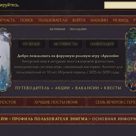
рируйтесь
.
АТЧАСТЬ
ПОИСК
ПОЛЬЗОВАТЕЛИ
ВОЙТИ
МАГАЗИН
PR-ВХОД
Р
активные
последние
НУЖНЫЕ
АКТИВИСТЫ
НАВИГАЦИЯ
Акции
Добро пожаловать на форумную ролевую игру «Аркхейм»
Авторский мир в антураже многожанровой фантастики,
эпизодическая система игры, смешанный мастеринг. Контент для
пользователей от 18 лет. Игровой период с 5025 по 5029 годы.
41 ПОСТОВ
31 ПОСТОВ
29 ПОСТОВ
24 ПОСТОВ
таблице игровой активности
ПУТЕВОДИТЕЛЬ
•
АКЦИИ
•
ВАКАНСИИ
•
КВЕСТЫ
 ПОСТОВ
ЛУЧШИЕ ПОСТЫ ИЮНЯ
СЕМЬ ВЕЧЕРОВ С ГЕР
ЕЙМ
►
ПРОФИЛЬ ПОЛЬЗОВАТЕЛЯ ЭНИГМА
►
ОСНОВНАЯ ИНФОР