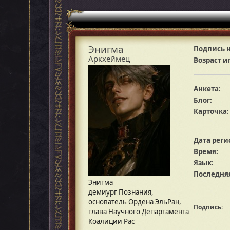
Энигма
Подпись н
Аркхеймец
Возраст и
Анкета:
Блог:
Карточка:
Дата реги
Время:
Язык:
Последняя
Энигма
демиург Познания,
основатель Ордена ЭльРан,
Подпись:
глава Научного Департамента
Коалиции Рас