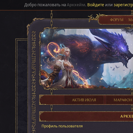
Добро пожаловать на
Аркхейм
.
Войдите
или
зарегист
ФОРУМ
М
АКТИВ ИЮЛЯ
МАРАФОН
АРКХ
Профиль пользователя