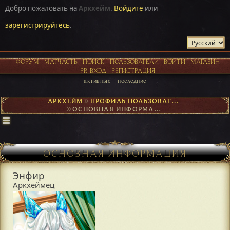
Добро пожаловать на
Аркхейм
.
Войдите
или
зарегистрируйтесь
.
ФОРУМ
МАТЧАСТЬ
ПОИСК
ПОЛЬЗОВАТЕЛИ
ВОЙТИ
МАГАЗИН
PR-ВХОД
РЕГИСТРАЦИЯ
активные
последние
АРКХЕЙМ
►
ПРОФИЛЬ ПОЛЬЗОВАТЕЛЯ ЭНФИР
►
ОСНОВНАЯ ИНФОРМАЦИЯ
ОСНОВНАЯ ИНФОРМАЦИЯ
Энфир
Аркхеймец