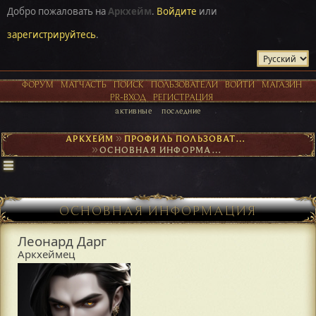
Добро пожаловать на
Аркхейм
.
Войдите
или
зарегистрируйтесь
.
ФОРУМ
МАТЧАСТЬ
ПОИСК
ПОЛЬЗОВАТЕЛИ
ВОЙТИ
МАГАЗИН
PR-ВХОД
РЕГИСТРАЦИЯ
активные
последние
АРКХЕЙМ
►
ПРОФИЛЬ ПОЛЬЗОВАТЕЛЯ ЛЕОНАРД ДАРГ
►
ОСНОВНАЯ ИНФОРМАЦИЯ
ОСНОВНАЯ ИНФОРМАЦИЯ
Леонард Дарг
Аркхеймец